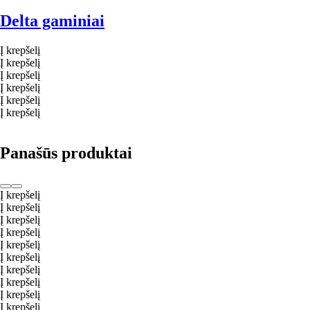
Delta gaminiai
Į krepšelį
Į krepšelį
Į krepšelį
Į krepšelį
Į krepšelį
Į krepšelį
Panašūs produktai
Į krepšelį
Į krepšelį
Į krepšelį
Į krepšelį
Į krepšelį
Į krepšelį
Į krepšelį
Į krepšelį
Į krepšelį
Į krepšelį