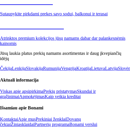
Sodas su nuolaida
Sutaupykite pirkdami prekes savo sodui, balkonui ir terasai
Premium su nuolaida
Atrinktos premium kolekcijos jūsų namams dabar dar palankesnėmis
kainomis
Jūsų laukia platus prekių namams asortimentas ir daug įkvepiančių
idėjų
Čekija
Lenkija
Slovakija
Rumunija
Vengrija
Kroatija
Lietuva
Latvija
Slovėn
Aktuali informacija
Viskas apie apsipirkimą
Prekių pristatymas
Skundai ir
grąžinimai
Apmokėjimas
Kaip veikia kreditai
Išsamiau apie Bonami
Kontaktai
Apie mus
Prekiniai ženklai
Dovanų
čekiai
Žiniasklaidai
Partnerių programa
Bonami verslui