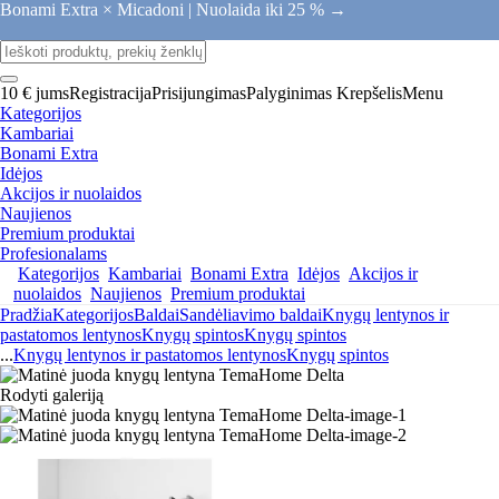
Bonami Extra × Micadoni |
Nuolaida iki 25 % →
10 € jums
Registracija
Prisijungimas
Palyginimas
Krepšelis
Menu
Kategorijos
Kambariai
Bonami Extra
Idėjos
Akcijos ir nuolaidos
Naujienos
Premium produktai
Profesionalams
Kategorijos
Kambariai
Bonami Extra
Idėjos
Akcijos ir
nuolaidos
Naujienos
Premium produktai
Pradžia
Kategorijos
Baldai
Sandėliavimo baldai
Knygų lentynos ir
pastatomos lentynos
Knygų spintos
Knygų spintos
...
Knygų lentynos ir pastatomos lentynos
Knygų spintos
Rodyti galeriją