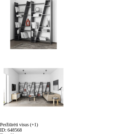
Peržiūrėti visus
(+1)
ID: 648568