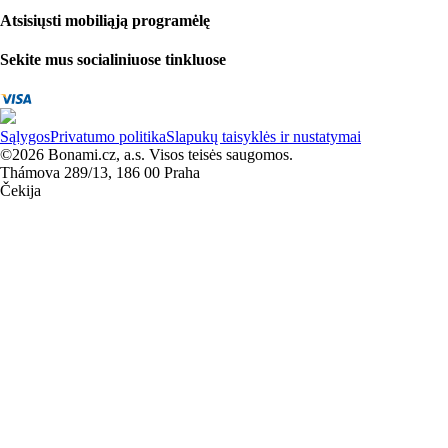
Atsisiųsti mobiliąją programėlę
Sekite mus socialiniuose tinkluose
Sąlygos
Privatumo politika
Slapukų taisyklės ir nustatymai
©2026 Bonami.cz, a.s. Visos teisės saugomos.
Thámova 289/13, 186 00 Praha
Čekija