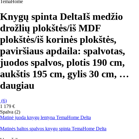
TemaHome
Knygų spinta Delta
Iš medžio
drožlių plokštės/iš MDF
plokštės/iš korinės plokštės,
paviršiaus apdaila: spalvotas,
juodos spalvos, plotis 190 cm,
aukštis 195 cm, gylis 30 cm
, …
daugiau
(
6
)
1 179 €
Spalva (2)
Matinė juoda knygų lentyna TemaHome Delta
Matinės baltos spalvos knygų spinta TemaHome Delta