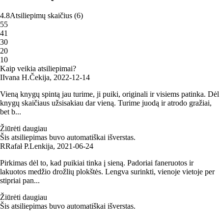
4.8
Atsiliepimų skaičius
(
6
)
5
5
4
1
3
0
2
0
1
0
Kaip veikia atsiliepimai?
I
Ivana H.
Čekija
,
2022‑12‑14
Vieną knygų spintą jau turime, ji puiki, originali ir visiems patinka. Dėl
knygų skaičiaus užsisakiau dar vieną. Turime juodą ir atrodo gražiai,
bet b...
Žiūrėti daugiau
Šis atsiliepimas buvo automatiškai išverstas.
R
Rafał P.
Lenkija
,
2021‑06‑24
Pirkimas dėl to, kad puikiai tinka į sieną. Padoriai faneruotos ir
lakuotos medžio drožlių plokštės. Lengva surinkti, vienoje vietoje per
stipriai pan...
Žiūrėti daugiau
Šis atsiliepimas buvo automatiškai išverstas.