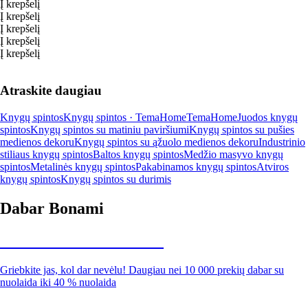
Į krepšelį
Į krepšelį
Į krepšelį
Į krepšelį
Į krepšelį
Atraskite daugiau
Knygų spintos
Knygų spintos · TemaHome
TemaHome
Juodos knygų
spintos
Knygų spintos su matiniu paviršiumi
Knygų spintos su pušies
medienos dekoru
Knygų spintos su ąžuolo medienos dekoru
Industrinio
stiliaus knygų spintos
Baltos knygų spintos
Medžio masyvo knygų
spintos
Metalinės knygų spintos
Pakabinamos knygų spintos
Atviros
knygų spintos
Knygų spintos su durimis
Dabar Bonami
Summer Sale iki -40 %
Griebkite jas, kol dar nevėlu! Daugiau nei 10 000 prekių dabar su
nuolaida iki 40 % nuolaida