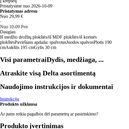
Į krepšelį
Pristatysime nuo 2026‑10‑09
Pristatymas adresu
Nuo 29,99 €
·
Nuo 10‑09 Pen
Daugiau
Iš medžio drožlių plokštės/iš MDF plokštės/iš korinės
plokštės
Paviršiaus apdaila: spalvotas
Juodos spalvos
Plotis 190
cm
Aukštis 195 cm
Gylis 30 cm
Visi parametrai
Dydis, medžiaga, ...
Atraskite visą Delta asortimentą
Naudojimo instrukcijos ir dokumentai
Instrukcija
Produkto užklausa
Ar jums reikia pagalbos dėl parametrų ar pasirinkimo?
Produkto įvertinimas