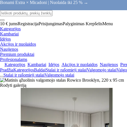
Bonami Extra × Micadoni |
Nuolaida iki 25 % →
10 € jums
Registracija
Prisijungimas
Palyginimas
Krepšelis
Menu
Kategorijos
Kambariai
Idėjos
Akcijos ir nuolaidos
Naujienos
Premium produktai
Profesionalams
Kategorijos
Kambariai
Idėjos
Akcijos ir nuolaidos
Naujienos
Pre
Pradžia
Kategorijos
Baldai
Stalai ir rašomieji stalai
Valgomojo stalai
Valgo
...
Stalai ir rašomieji stalai
Valgomojo stalai
Rodyti galeriją