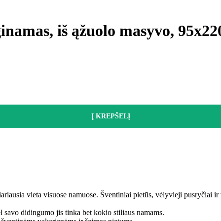
ginamas, iš ąžuolo masyvo, 95x220
Į KREPŠELĮ
ariausia vieta visuose namuose. Šventiniai pietūs, vėlyvieji pusryčiai i
ėl savo didingumo jis tinka bet kokio stiliaus namams.