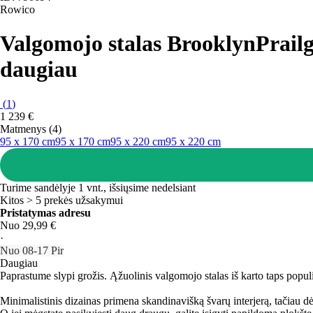
Rowico
Valgomojo stalas Brooklyn
Prail
daugiau
(
1
)
1 239 €
Matmenys (4)
95 x 170 cm
95 x 170 cm
95 x 220 cm
95 x 220 cm
Turime sandėlyje 1 vnt., išsiųsime nedelsiant
Kitos > 5 prekės užsakymui
Pristatymas adresu
Nuo 29,99 €
·
Nuo 08‑17 Pir
Daugiau
Paprastume slypi grožis. Ąžuolinis valgomojo stalas iš karto taps populi
Minimalistinis dizainas primena skandinavišką švarų interjerą, tačiau d