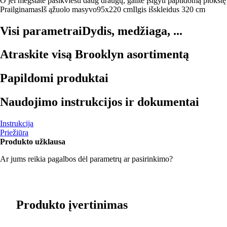
O jei mėgstate pasikviesti daug draugų, galite įsigyti papildomą plokš
Prailginamas
Iš ąžuolo masyvo
95x220 cm
Ilgis išskleidus 320 cm
Visi parametrai
Dydis, medžiaga, ...
Atraskite visą Brooklyn asortimentą
Papildomi produktai
Naudojimo instrukcijos ir dokumentai
Instrukcija
Priežiūra
Produkto užklausa
Ar jums reikia pagalbos dėl parametrų ar pasirinkimo?
Produkto įvertinimas