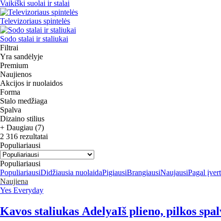
Vaikiški suolai ir stalai
Televizoriaus spintelės
Sodo stalai ir staliukai
Filtrai
Yra sandėlyje
Premium
Naujienos
Akcijos ir nuolaidos
Forma
Stalo medžiaga
Spalva
Dizaino stilius
+ Daugiau (7)
2 316 rezultatai
Populiariausi
Populiariausi
Populiariausi
Didžiausia nuolaida
Pigiausi
Brangiausi
Naujausi
Pagal įver
Naujiena
Yes Everyday
Kavos staliukas Adelya
Iš plieno, pilkos spa