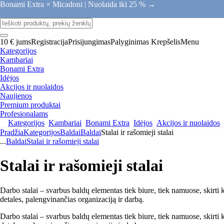
Bonami Extra × Micadoni |
Nuolaida iki 25 % →
10 € jums
Registracija
Prisijungimas
Palyginimas
Krepšelis
Menu
Kategorijos
Kambariai
Bonami Extra
Idėjos
Akcijos ir nuolaidos
Naujienos
Premium produktai
Profesionalams
Kategorijos
Kambariai
Bonami Extra
Idėjos
Akcijos ir nuolaidos
Pradžia
Kategorijos
Baldai
Baldai
Stalai ir rašomieji stalai
...
Baldai
Stalai ir rašomieji stalai
Stalai ir rašomieji stalai
Darbo stalai – svarbus baldų elementas tiek biure, tiek namuose, skirti 
detales, palengvinančias organizaciją ir darbą.
Darbo stalai – svarbus baldų elementas tiek biure, tiek namuose, skirti 