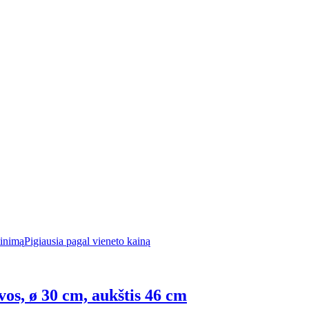
tinimą
Pigiausia pagal vieneto kainą
lvos, ø 30 cm, aukštis 46 cm