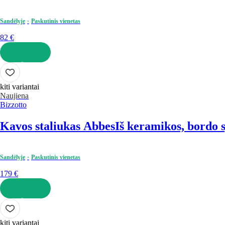
Sandėlyje
Paskutinis vienetas
82 €
Į KREPŠELĮ
kiti variantai
Naujiena
Bizzotto
Kavos staliukas Abbes
Iš keramikos, bordo s
Sandėlyje
Paskutinis vienetas
179 €
Į KREPŠELĮ
kiti variantai