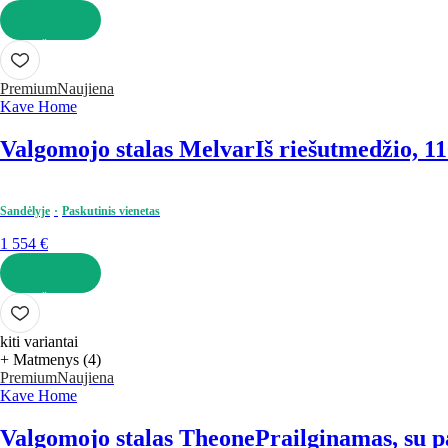
Į KREPŠELĮ
Premium
Naujiena
Kave Home
Valgomojo stalas Melvar
Iš riešutmedžio, 1
Sandėlyje
Paskutinis vienetas
1 554 €
Į KREPŠELĮ
kiti variantai
+ Matmenys (4)
Premium
Naujiena
Kave Home
Valgomojo stalas Theone
Prailginamas, su pa