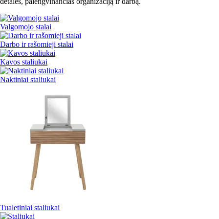
detales, palengvinančias organizaciją ir darbą.
Valgomojo stalai
Darbo ir rašomieji stalai
Kavos staliukai
Naktiniai staliukai
Tualetiniai staliukai