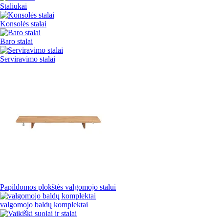
Staliukai
Konsolės stalai
Baro stalai
Serviravimo stalai
Papildomos plokštės valgomojo stalui
valgomojo baldų komplektai