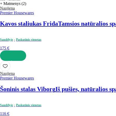
+ Matmenys (2)
Naujiena
Premier Housewares
Kavos staliukas Frida
Tamsios natūralios sp
Sandėlyje
Paskutinis vienetas
175 €
Į KREPŠELĮ
Naujiena
Premier Housewares
Šoninis stalas Viborg
Iš pušies, natūralios s
Sandėlyje
Paskutinis vienetas
116 €