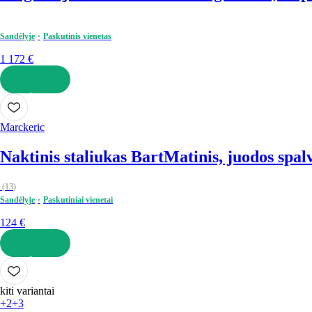
Sandėlyje
Paskutinis vienetas
1 172 €
Į KREPŠELĮ
Marckeric
Naktinis staliukas Bart
Matinis, juodos spal
(
13
)
Sandėlyje
Paskutiniai vienetai
124 €
Į KREPŠELĮ
kiti variantai
+2
+3