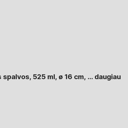
s spalvos, 525 ml, ø 16 cm
, …
daugiau