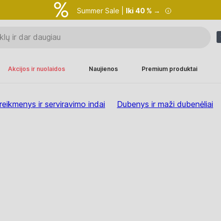
Summer Sale |
Iki 40 % →
Akcijos ir nuolaidos
Naujienos
Premium produktai
reikmenys ir serviravimo indai
Dubenys ir maži dubenėliai