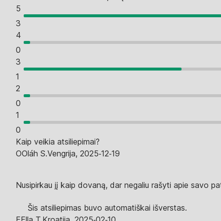
5
3
4
0
3
1
2
0
1
0
Kaip veikia atsiliepimai?
O
Oláh S.
Vengrija
,
2025‑12‑19
Nusipirkau jį kaip dovaną, dar negaliu rašyti apie savo pati
Šis atsiliepimas buvo automatiškai išverstas.
E
Ella T.
Kroatija
,
2025‑02‑10