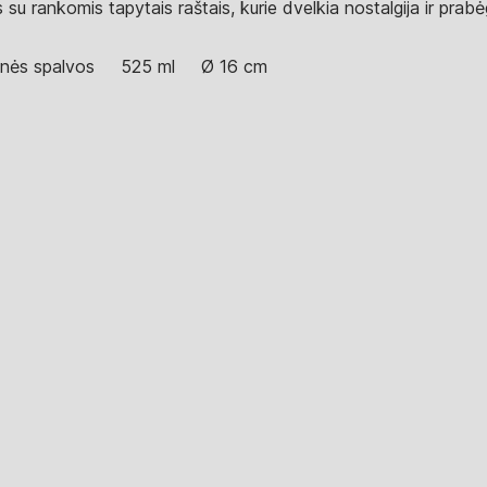
su rankomis tapytais raštais, kurie dvelkia nostalgija ir prabė
inės spalvos
525 ml
Ø 16 cm