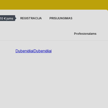
REGISTRACIJA
PRISIJUNGIMAS
10 € jums
Profesionalams
Dubenėliai
Dubenėliai