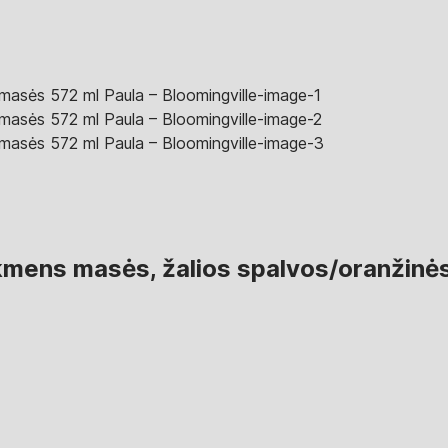
 akmens masės, žalios spalvos/oranžinė