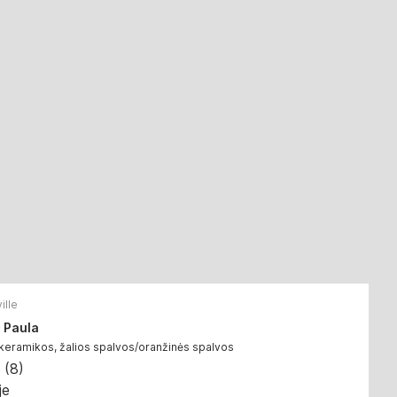
ille
 Paula
 keramikos, žalios spalvos/oranžinės spalvos
(
8
)
je