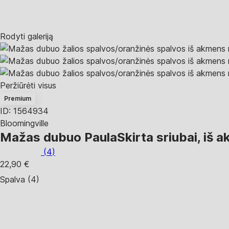
Rodyti galeriją
Peržiūrėti visus
Premium
ID: 1564934
Bloomingville
Mažas dubuo Paula
Skirta sriubai, iš
(
4
)
22,90 €
Spalva (4)