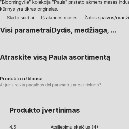
"Bloomingville" kolekcija "Paula" pristato akmens masės indus 
kūrinys yra tikras originalas.
Skirta sriubai
Iš akmens masės
Žalios spalvos/oranž
Visi parametrai
Dydis, medžiaga, ...
Atraskite visą Paula asortimentą
Produkto užklausa
Ar jums reikia pagalbos dėl parametrų ar pasirinkimo?
Produkto įvertinimas
4.5
Atsiliepimų skaičius
(
4
)