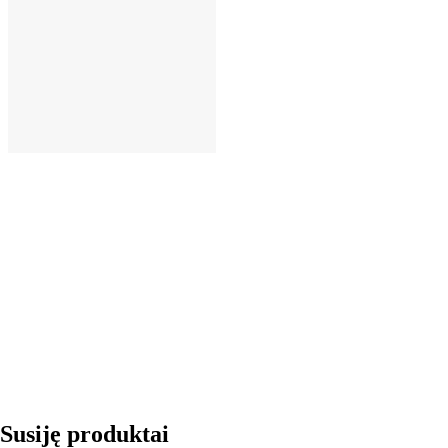
Į KREPŠELĮ
Susiję produktai