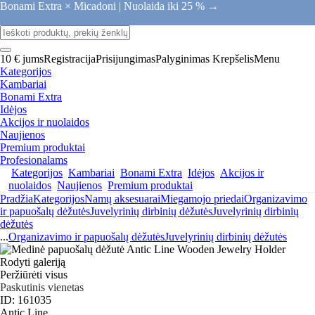
Bonami Extra × Micadoni |
Nuolaida iki 25 % →
10 € jums
Registracija
Prisijungimas
Palyginimas
Krepšelis
Menu
Kategorijos
Kambariai
Bonami Extra
Idėjos
Akcijos ir nuolaidos
Naujienos
Premium produktai
Profesionalams
Kategorijos
Kambariai
Bonami Extra
Idėjos
Akcijos ir
nuolaidos
Naujienos
Premium produktai
Pradžia
Kategorijos
Namų aksesuarai
Miegamojo priedai
Organizavimo
ir papuošalų dėžutės
Juvelyrinių dirbinių dėžutės
Juvelyrinių dirbinių
dėžutės
...
Organizavimo ir papuošalų dėžutės
Juvelyrinių dirbinių dėžutės
Rodyti galeriją
Peržiūrėti visus
Paskutinis vienetas
ID: 161035
Antic Line