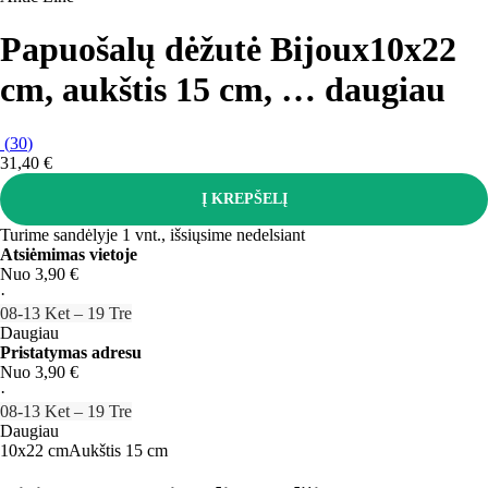
Papuošalų dėžutė Bijoux
10x22
cm, aukštis 15 cm
, …
daugiau
(
30
)
31,40 €
Į KREPŠELĮ
Turime sandėlyje 1 vnt., išsiųsime nedelsiant
Atsiėmimas vietoje
Nuo 3,90 €
·
08‑13 Ket – 19 Tre
Daugiau
Pristatymas adresu
Nuo 3,90 €
·
08‑13 Ket – 19 Tre
Daugiau
10x22 cm
Aukštis 15 cm