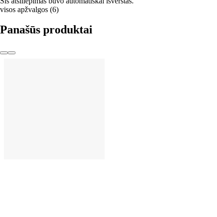
Šis atsiliepimas buvo automatiškai išverstas.
visos apžvalgos
(
6
)
Panašūs produktai