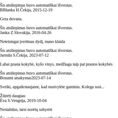
Šis atsiliepimas buvo automatiškai išverstas.
B
Blanka H.
Čekija
,
2015‑12‑19
Gera dovana.
Šis atsiliepimas buvo automatiškai išverstas.
Janka Z.
Slovakija
,
2016‑04‑26
Neteisingai įvertinau dydį, mano klaida
Šis atsiliepimas buvo automatiškai išverstas.
Jarmila S.
Čekija
,
2023‑07‑12
Labai prasta kokybė, kyšo vinys, medžiaga taip pat prastos kokybės
Šis atsiliepimas buvo automatiškai išverstas.
Bonami atsakymas
2023‑07‑14
Sveiki, apgailestaujame, kad nusivylėte gaminiu. Kolega susi...
Žiūrėti daugiau
Éva S.
Vengrija
,
2019‑10‑04
Nestabilus, tarsi norėtų subyrėti