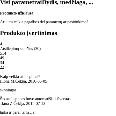
Visi parametrai
Dydis, medžiaga, ...
Produkto užklausa
Ar jums reikia pagalbos dėl parametrų ar pasirinkimo?
Produkto įvertinimas
4
Atsiliepimų skaičius
(
30
)
5
14
4
9
3
4
2
2
1
1
Kaip veikia atsiliepimai?
I
Ilona M.
Čekija
,
2016‑05‑05
skoningas
Šis atsiliepimas buvo automatiškai išverstas.
J
Jana Z.
Čekija
,
2015‑07‑13
tinka ir gerai tarnauja