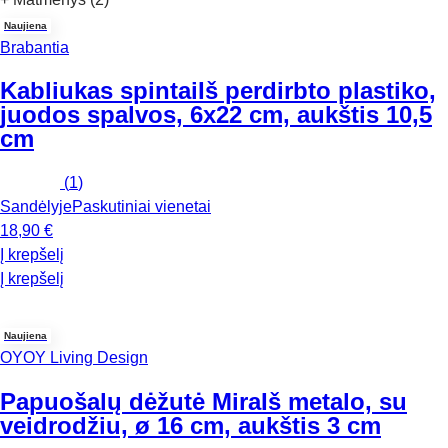
Naujiena
Brabantia
Kabliukas spintai
Iš perdirbto plastiko,
juodos spalvos, 6x22 cm, aukštis 10,5
cm
(
1
)
Sandėlyje
Paskutiniai vienetai
18,90 €
Į krepšelį
Į krepšelį
Naujiena
OYOY Living Design
Papuošalų dėžutė Mira
Iš metalo, su
veidrodžiu, ø 16 cm, aukštis 3 cm