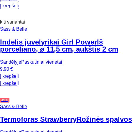
Į krepšelį
kiti variantai
Sass & Belle
Indelis juvelyrikai Girl Power
Iš
porceliano, ø 11,5 cm, aukštis 2 cm
Sandėlyje
Paskutiniai vienetai
9,90 €
Į krepšelį
Į krepšelį
-20%
Sass & Belle
Termoforas Strawberry
Rožinės spalvos