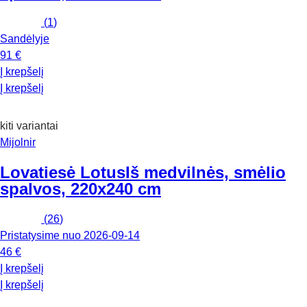
(
1
)
Sandėlyje
91 €
Į krepšelį
Į krepšelį
kiti variantai
Mijolnir
Lovatiesė Lotus
Iš medvilnės, smėlio
spalvos, 220x240 cm
(
26
)
Pristatysime nuo 2026‑09‑14
46 €
Į krepšelį
Į krepšelį