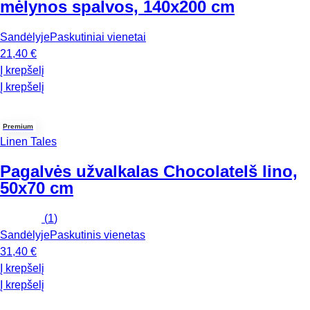
mėlynos spalvos, 140x200 cm
Sandėlyje
Paskutiniai vienetai
21,40 €
Į krepšelį
Į krepšelį
Premium
Linen Tales
Pagalvės užvalkalas Chocolate
Iš lino,
50x70 cm
(
1
)
Sandėlyje
Paskutinis vienetas
31,40 €
Į krepšelį
Į krepšelį