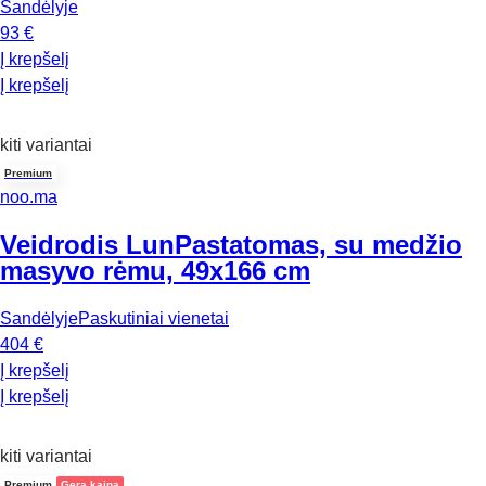
Sandėlyje
93 €
Į krepšelį
Į krepšelį
kiti variantai
Premium
noo.ma
Veidrodis Lun
Pastatomas, su medžio
masyvo rėmu, 49x166 cm
Sandėlyje
Paskutiniai vienetai
404 €
Į krepšelį
Į krepšelį
kiti variantai
Premium
Gera kaina