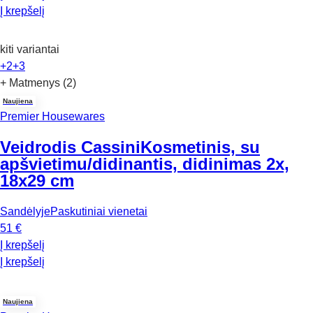
Į krepšelį
kiti variantai
+2
+3
+ Matmenys (2)
Naujiena
Premier Housewares
Veidrodis Cassini
Kosmetinis, su
apšvietimu/didinantis, didinimas 2x,
18x29 cm
Sandėlyje
Paskutiniai vienetai
51 €
Į krepšelį
Į krepšelį
Naujiena