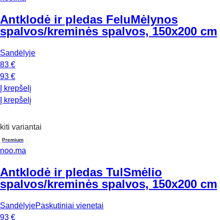
Antklodė ir pledas Felu
Mėlynos
spalvos/kreminės spalvos, 150x200 cm
Sandėlyje
83 €
93 €
Į krepšelį
Į krepšelį
kiti variantai
Premium
noo.ma
Antklodė ir pledas Tul
Smėlio
spalvos/kreminės spalvos, 150x200 cm
Sandėlyje
Paskutiniai vienetai
93 €