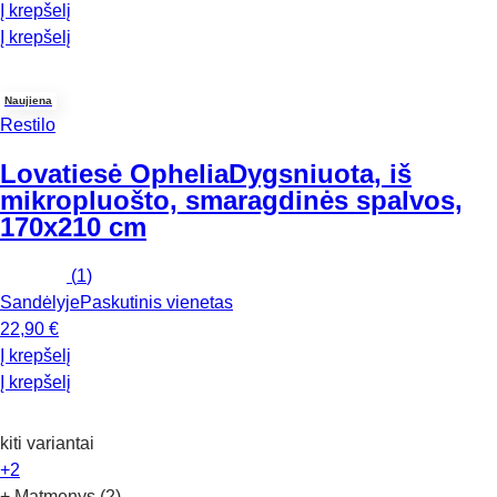
Į krepšelį
Į krepšelį
Naujiena
Restilo
Lovatiesė Ophelia
Dygsniuota, iš
mikropluošto, smaragdinės spalvos,
170x210 cm
(
1
)
Sandėlyje
Paskutinis vienetas
22,90 €
Į krepšelį
Į krepšelį
kiti variantai
+2
+ Matmenys (2)