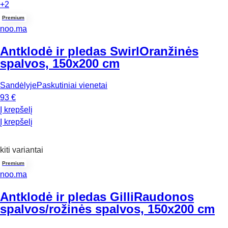
+2
Premium
noo.ma
Antklodė ir pledas Swirl
Oranžinės
spalvos, 150x200 cm
Sandėlyje
Paskutiniai vienetai
93 €
Į krepšelį
Į krepšelį
kiti variantai
Premium
noo.ma
Antklodė ir pledas Gilli
Raudonos
spalvos/rožinės spalvos, 150x200 cm