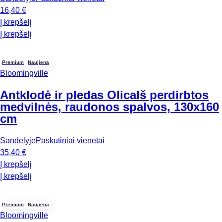
16,40 €
Į krepšelį
Į krepšelį
Premium
Naujiena
Bloomingville
Antklodė ir pledas Olica
Iš perdirbtos
medvilnės, raudonos spalvos, 130x160
cm
Sandėlyje
Paskutiniai vienetai
35,40 €
Į krepšelį
Į krepšelį
Premium
Naujiena
Bloomingville