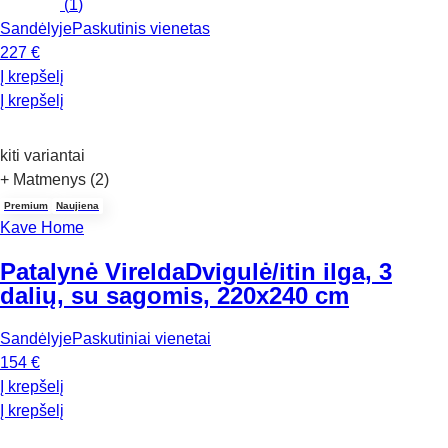
(
1
)
Sandėlyje
Paskutinis vienetas
227 €
Į krepšelį
Į krepšelį
kiti variantai
+ Matmenys (2)
Premium
Naujiena
Kave Home
Patalynė Virelda
Dvigulė/itin ilga, 3
dalių, su sagomis, 220x240 cm
Sandėlyje
Paskutiniai vienetai
154 €
Į krepšelį
Į krepšelį