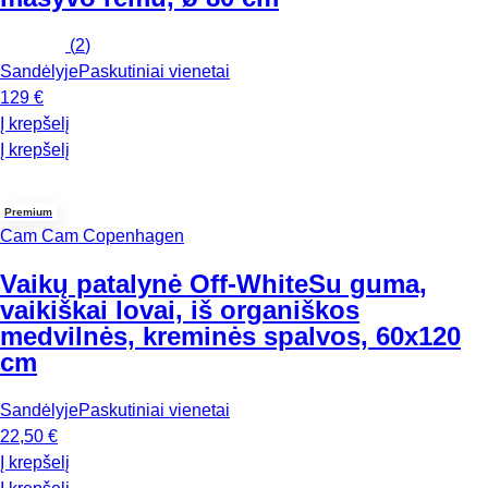
(
2
)
Sandėlyje
Paskutiniai vienetai
129 €
Į krepšelį
Į krepšelį
Premium
Cam Cam Copenhagen
Vaikų patalynė Off-White
Su guma,
vaikiškai lovai, iš organiškos
medvilnės, kreminės spalvos, 60x120
cm
Sandėlyje
Paskutiniai vienetai
22,50 €
Į krepšelį