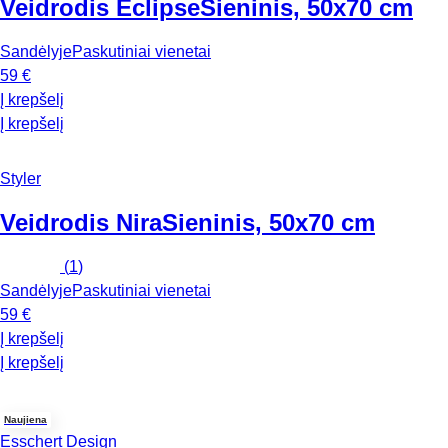
Veidrodis Eclipse
Sieninis, 50x70 cm
Sandėlyje
Paskutiniai vienetai
59 €
Į krepšelį
Į krepšelį
Styler
Veidrodis Nira
Sieninis, 50x70 cm
(
1
)
Sandėlyje
Paskutiniai vienetai
59 €
Į krepšelį
Į krepšelį
Naujiena
Esschert Design