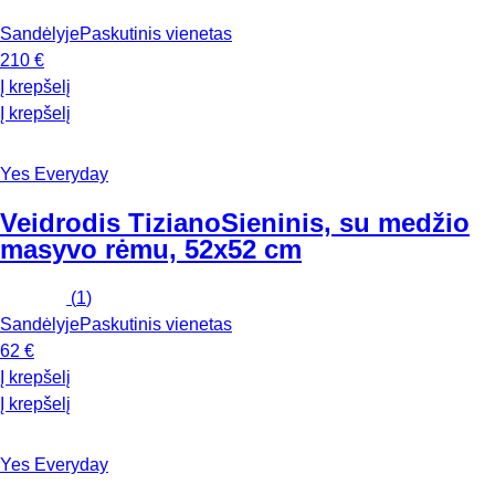
Sandėlyje
Paskutinis vienetas
210 €
Į krepšelį
Į krepšelį
Yes Everyday
Veidrodis Tiziano
Sieninis, su medžio
masyvo rėmu, 52x52 cm
(
1
)
Sandėlyje
Paskutinis vienetas
62 €
Į krepšelį
Į krepšelį
Yes Everyday