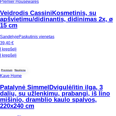
Premier Housewares
Veidrodis Cassini
Kosmetinis, su
apšvietimu/didinantis, didinimas 2x, ø
15 cm
Sandėlyje
Paskutinis vienetas
39,40 €
Į krepšelį
Į krepšelį
Premium
Naujiena
Kave Home
Patalynė Simmel
Dvigulė/itin ilga, 3
dalių, su užlenkimu, prabangi, iš lino
mišinio, dramblio kaulo spalvos,
220x240 cm