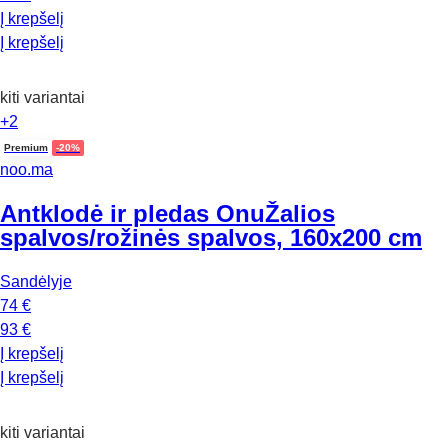
Į krepšelį
Į krepšelį
kiti variantai
+2
Premium
-20%
noo.ma
Antklodė ir pledas Onu
Žalios
spalvos/rožinės spalvos, 160x200 cm
Sandėlyje
74 €
93 €
Į krepšelį
Į krepšelį
kiti variantai