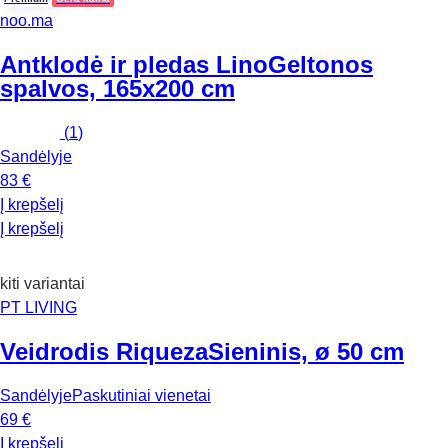
noo.ma
Antklodė ir pledas Lino
Geltonos
spalvos, 165x200 cm
(
1
)
Sandėlyje
83 €
Į krepšelį
Į krepšelį
kiti variantai
PT LIVING
Veidrodis Riqueza
Sieninis, ø 50 cm
Sandėlyje
Paskutiniai vienetai
69 €
Į krepšelį