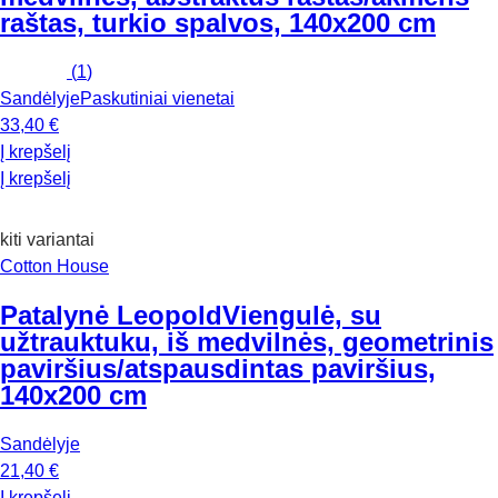
raštas, turkio spalvos, 140x200 cm
(
1
)
Sandėlyje
Paskutiniai vienetai
33,40 €
Į krepšelį
Į krepšelį
kiti variantai
Cotton House
Patalynė Leopold
Viengulė, su
užtrauktuku, iš medvilnės, geometrinis
paviršius/atspausdintas paviršius,
140x200 cm
Sandėlyje
21,40 €
Į krepšelį