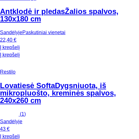
Antklodė ir pledas
Žalios spalvos,
130x180 cm
Sandėlyje
Paskutiniai vienetai
22,40 €
Į krepšelį
Į krepšelį
Restilo
Lovatiesė Softa
Dygsniuota, iš
mikropluošto, kreminės spalvos,
240x260 cm
(
1
)
Sandėlyje
43 €
Į krepšelį