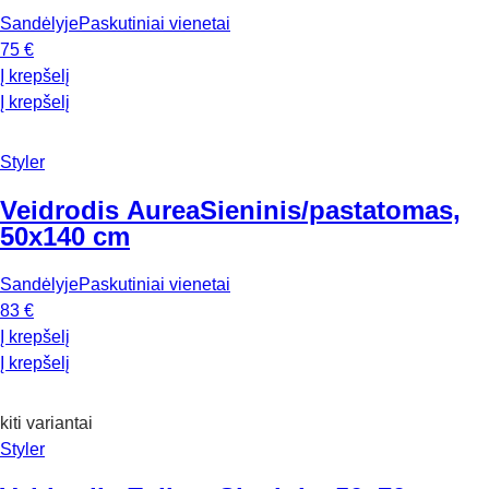
Sandėlyje
Paskutiniai vienetai
75 €
Į krepšelį
Į krepšelį
Styler
Veidrodis Aurea
Sieninis/pastatomas,
50x140 cm
Sandėlyje
Paskutiniai vienetai
83 €
Į krepšelį
Į krepšelį
kiti variantai
Styler