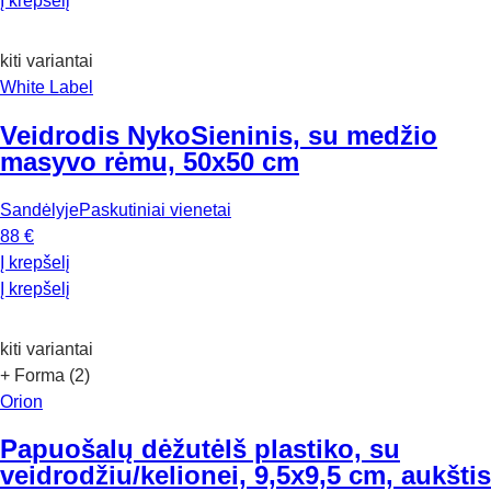
Į krepšelį
kiti variantai
White Label
Veidrodis Nyko
Sieninis, su medžio
masyvo rėmu, 50x50 cm
Sandėlyje
Paskutiniai vienetai
88 €
Į krepšelį
Į krepšelį
kiti variantai
+ Forma (2)
Orion
Papuošalų dėžutė
Iš plastiko, su
veidrodžiu/kelionei, 9,5x9,5 cm, aukštis