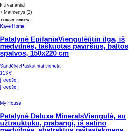
kiti variantai
+ Matmenys (2)
Premium
Naujiena
Kave Home
Patalynė Epifania
Viengulė/itin ilga, iš
medvilnės, taškuotas paviršius, baltos
spalvos, 150x220 cm
Sandėlyje
Paskutiniai vienetai
113 €
Į krepšelį
Į krepšelį
My House
Patalynė Deluxe Minerals
Viengulė, su
užtrauktuku, prabangi, iš satino
medvilnės, abstraktus raštas/akmens