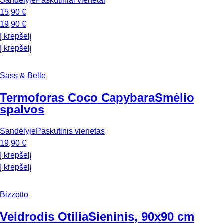
Sandėlyje
Paskutiniai vienetai
15,90 €
19,90 €
Į krepšelį
Į krepšelį
Sass & Belle
Termoforas Coco Capybara
Smėlio
spalvos
Sandėlyje
Paskutinis vienetas
19,90 €
Į krepšelį
Į krepšelį
Bizzotto
Veidrodis Otilia
Sieninis, 90x90 cm