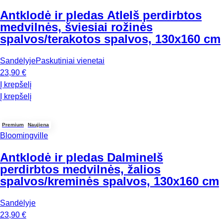
Antklodė ir pledas Atle
Iš perdirbtos
medvilnės, šviesiai rožinės
spalvos/terakotos spalvos, 130x160 cm
Sandėlyje
Paskutiniai vienetai
23,90 €
Į krepšelį
Į krepšelį
Premium
Naujiena
Bloomingville
Antklodė ir pledas Dalmine
Iš
perdirbtos medvilnės, žalios
spalvos/kreminės spalvos, 130x160 cm
Sandėlyje
23,90 €