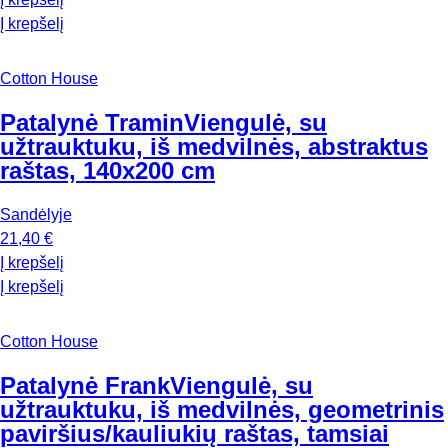
Į krepšelį
Cotton House
Patalynė Tramin
Viengulė, su
užtrauktuku, iš medvilnės, abstraktus
raštas, 140x200 cm
Sandėlyje
21,40 €
Į krepšelį
Į krepšelį
Cotton House
Patalynė Frank
Viengulė, su
užtrauktuku, iš medvilnės, geometrinis
paviršius/kauliukių raštas, tamsiai