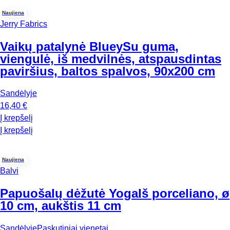
Naujiena
Jerry Fabrics
Vaikų patalynė Bluey
Su guma,
viengulė, iš medvilnės, atspausdintas
paviršius, baltos spalvos, 90x200 cm
Sandėlyje
16,40 €
Į krepšelį
Į krepšelį
Naujiena
Balvi
Papuošalų dėžutė Yoga
Iš porceliano, ø
10 cm, aukštis 11 cm
Sandėlyje
Paskutiniai vienetai