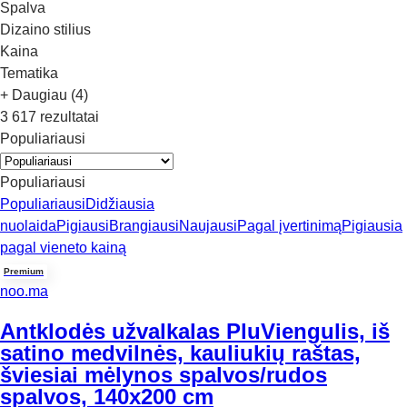
Spalva
Dizaino stilius
Kaina
Tematika
+ Daugiau (4)
3 617 rezultatai
Populiariausi
Populiariausi
Populiariausi
Didžiausia
nuolaida
Pigiausi
Brangiausi
Naujausi
Pagal įvertinimą
Pigiausia
pagal vieneto kainą
Premium
noo.ma
Antklodės užvalkalas Plu
Viengulis, iš
satino medvilnės, kauliukių raštas,
šviesiai mėlynos spalvos/rudos
spalvos, 140x200 cm