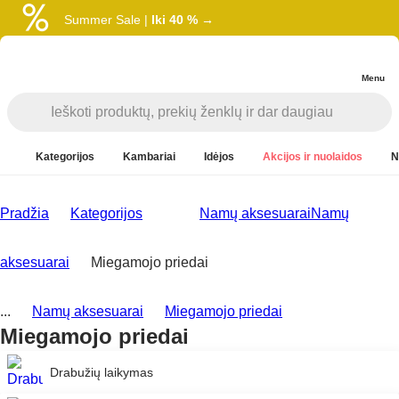
Summer Sale |
Iki 40 % →
Menu
Kategorijos
Kambariai
Idėjos
Akcijos ir nuolaidos
N
Pradžia
Kategorijos
Namų aksesuarai
Namų
aksesuarai
Miegamojo priedai
...
Namų aksesuarai
Miegamojo priedai
Miegamojo priedai
Drabužių laikymas