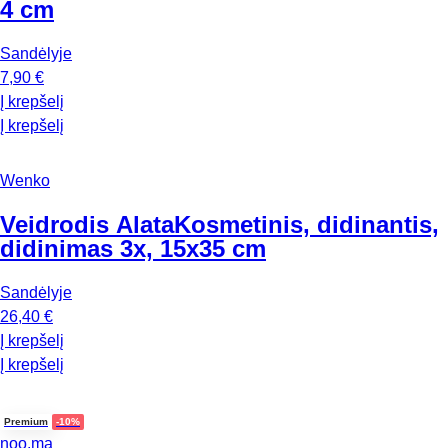
4 cm
Sandėlyje
7,90 €
Į krepšelį
Į krepšelį
Wenko
Veidrodis Alata
Kosmetinis, didinantis,
didinimas 3x, 15x35 cm
Sandėlyje
26,40 €
Į krepšelį
Į krepšelį
Premium
-10%
noo.ma