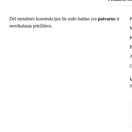
Dėl metalinės konstrukcijos šis sodo baldas yra
patvarus
ir
P
nereikalauja priežiūros.
M
K
P
A
G
V
D