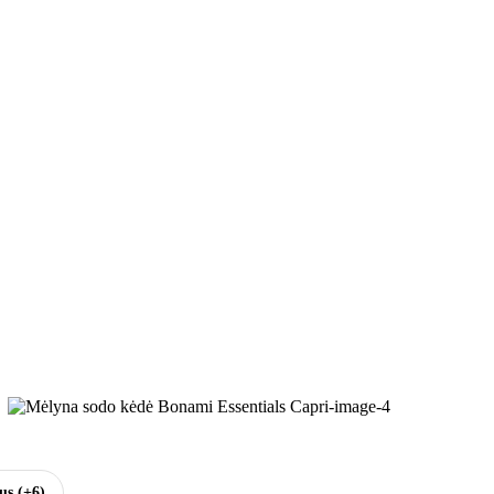
sus
(+6)