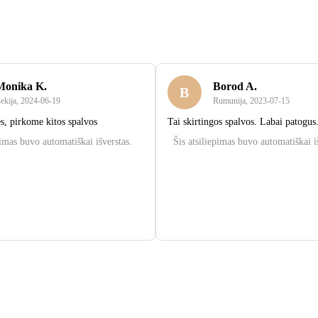
Monika K.
Borod A.
B
ekija
,
2024‑06‑19
Rumunija
,
2023‑07‑15
s, pirkome kitos spalvos
Tai skirtingos spalvos. Labai patogus
pimas buvo automatiškai išverstas.
Šis atsiliepimas buvo automatiškai i