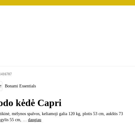
1416707
Bonami Essentials
odo kėdė Capri
tikinė, mėlynos spalvos, keliamoji galia 120 kg, plotis 53 cm, aukštis 73
 gylis 55 cm
, …
daugiau