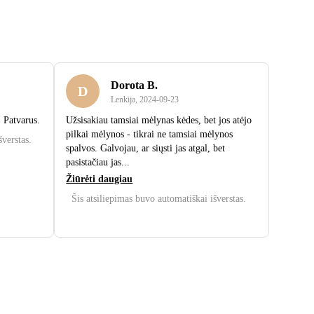
Dorota B.
D
Lenkija
,
2024‑09‑23
. Patvarus.
Užsisakiau tamsiai mėlynas kėdes, bet jos atėjo
pilkai mėlynos - tikrai ne tamsiai mėlynos
šverstas.
spalvos. Galvojau, ar siųsti jas atgal, bet
pasistačiau jas...
Žiūrėti daugiau
Šis atsiliepimas buvo automatiškai išverstas.