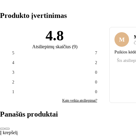
Produkto įvertinimas
4.8
M
Č
Atsiliepimų skaičius
(
9
)
Puikios kėdė
5
7
Šis atsilie
4
2
3
0
2
0
1
0
Kaip veikia atsiliepimai?
Panašūs produktai
Į krepšelį