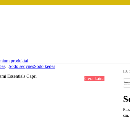
mium produktai
dės
...
Sodo sėdynės
Sodo kėdės
ID: 
Gera kaina
S
Plas
cm,