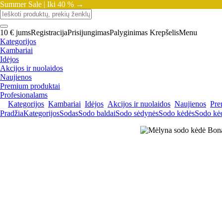
Summer Sale |
Iki 40 % →
10 € jums
Registracija
Prisijungimas
Palyginimas
Krepšelis
Menu
Kategorijos
Kambariai
Idėjos
Akcijos ir nuolaidos
Naujienos
Premium produktai
Profesionalams
Kategorijos
Kambariai
Idėjos
Akcijos ir nuolaidos
Naujienos
Pre
Pradžia
Kategorijos
Sodas
Sodo baldai
Sodo sėdynės
Sodo kėdės
Sodo kė