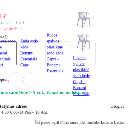
4 €
sta kaina 131 €
upykite 27 €
Rudos
va (4)
yna sodo
Žalia sodo
spalvos
ė
kėdė
plastikinė
nami
Bonami
sodo kėdė
Levandų
entials
Essentials
Capri –
spalvos
ri
Capri
Bonami
plastikinė
Essentials
sodo kėdė
epšelį
Capri –
Bonami
ime sandėlyje > 5 vnt., išsiųsime nedelsiant
Essentials
statymas adresu
Daugiau
 4,30 €
·
08‑14 Pen – 18 Ant
Šiai prekei negali būti taikomas joks nuolaidos kodas ar kreditai