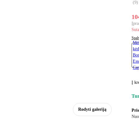
(
9
)
10
Įpra
Suta
Spal
Mėl
kėd
Bo
Ess
Cap
Į kr
Tur
Rodyti galeriją
Pri
Nuo