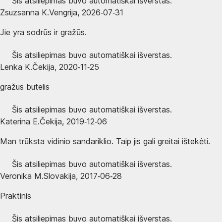
Šis atsiliepimas buvo automatiškai išverstas.
Zsuzsanna K.
Vengrija
,
2026‑07‑31
Jie yra sodrūs ir gražūs.
Šis atsiliepimas buvo automatiškai išverstas.
Lenka K.
Čekija
,
2020‑11‑25
gražus butelis
Šis atsiliepimas buvo automatiškai išverstas.
Katerina E.
Čekija
,
2019‑12‑06
Man trūksta vidinio sandariklio. Taip jis gali greitai ištekėti.
Šis atsiliepimas buvo automatiškai išverstas.
Veronika M.
Slovakija
,
2017‑06‑28
Praktinis
Šis atsiliepimas buvo automatiškai išverstas.