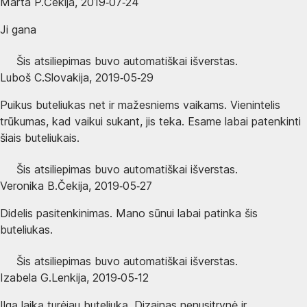
Marta P.
Čekija
,
2019‑07‑24
Ji gana
Šis atsiliepimas buvo automatiškai išverstas.
Luboš C.
Slovakija
,
2019‑05‑29
Puikus buteliukas net ir mažesniems vaikams. Vienintelis
trūkumas, kad vaikui sukant, jis teka. Esame labai patenkinti
šiais buteliukais.
Šis atsiliepimas buvo automatiškai išverstas.
Veronika B.
Čekija
,
2019‑05‑27
Didelis pasitenkinimas. Mano sūnui labai patinka šis
buteliukas.
Šis atsiliepimas buvo automatiškai išverstas.
Izabela G.
Lenkija
,
2019‑05‑12
Ilgą laiką turėjau buteliuką. Dizainas nenusitrynė ir