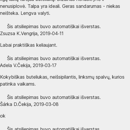
nenusiplovė. Talpa yra ideali. Geras sandarumas - niekas
neišteka. Lengva valyti.
Šis atsiliepimas buvo automatiškai išverstas.
Zsuzsa K.
Vengrija
,
2019‑04‑11
Labai praktiškas keliaujant.
Šis atsiliepimas buvo automatiškai išverstas.
Adela V.
Čekija
,
2019‑03‑17
Kokybiškas buteliukas, neišsipilantis, linksmų spalvų, kurios
patinka vaikams.
Šis atsiliepimas buvo automatiškai išverstas.
Šárka D.
Čekija
,
2019‑03‑08
ok
Šis atsiliepimas buvo automatiškai išverstas.