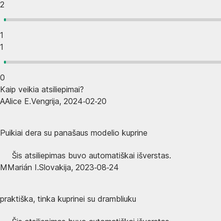
2
1
1
0
Kaip veikia atsiliepimai?
A
Alice E.
Vengrija
,
2024‑02‑20
Puikiai dera su panašaus modelio kuprine
Šis atsiliepimas buvo automatiškai išverstas.
M
Marián I.
Slovakija
,
2023‑08‑24
praktiška, tinka kuprinei su drambliuku