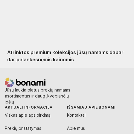
Premium su
nuolaida
Atrinktos premium kolekcijos jūsų namams dabar
dar palankesnėmis kainomis
Jūsų laukia platus prekių namams
asortimentas ir daug įkvepiančių
idėjų
AKTUALI INFORMACIJA
IŠSAMIAU APIE BONAMI
Viskas apie apsipirkimą
Kontaktai
Prekių pristatymas
Apie mus