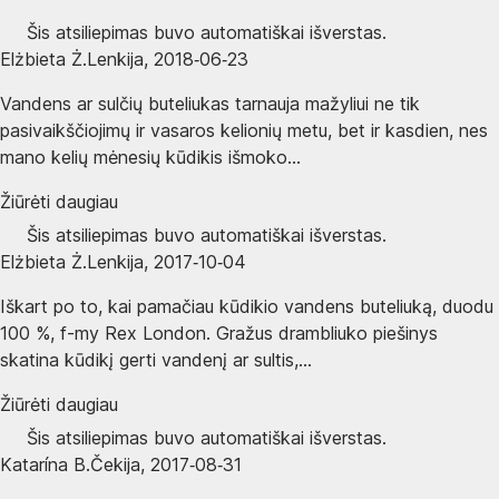
Šis atsiliepimas buvo automatiškai išverstas.
Elżbieta Ż.
Lenkija
,
2018‑06‑23
Vandens ar sulčių buteliukas tarnauja mažyliui ne tik
pasivaikščiojimų ir vasaros kelionių metu, bet ir kasdien, nes
mano kelių mėnesių kūdikis išmoko...
Žiūrėti daugiau
Šis atsiliepimas buvo automatiškai išverstas.
Elżbieta Ż.
Lenkija
,
2017‑10‑04
Iškart po to, kai pamačiau kūdikio vandens buteliuką, duodu
100 %, f-my Rex London. Gražus drambliuko piešinys
skatina kūdikį gerti vandenį ar sultis,...
Žiūrėti daugiau
Šis atsiliepimas buvo automatiškai išverstas.
Katarína B.
Čekija
,
2017‑08‑31