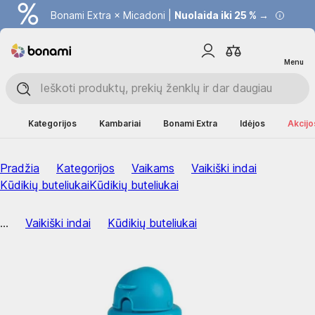
Bonami Extra × Micadoni |
Nuolaida iki 25 % →
Menu
Kategorijos
Kambariai
Bonami Extra
Idėjos
Akcijo
Pradžia
Kategorijos
Vaikams
Vaikiški indai
Kūdikių buteliukai
Kūdikių buteliukai
...
Vaikiški indai
Kūdikių buteliukai