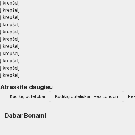
Į krepšelį
Į krepšelį
Į krepšelį
Į krepšelį
Į krepšelį
Į krepšelį
Į krepšelį
Į krepšelį
Į krepšelį
Į krepšelį
Į krepšelį
Atraskite daugiau
Kūdikių buteliukai
Kūdikių buteliukai · Rex London
Re
Dabar Bonami
Summer Sale iki -40