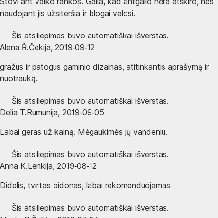
Stovi ant vaiko rankos. Gaila, kad antgalio nėra atskiro, nes
naudojant jis užsiteršia ir blogai valosi.
Šis atsiliepimas buvo automatiškai išverstas.
Alena Ř.
Čekija
,
2019‑09‑12
gražus ir patogus gaminio dizainas, atitinkantis aprašymą ir
nuotrauką.
Šis atsiliepimas buvo automatiškai išverstas.
Delia T.
Rumunija
,
2019‑09‑05
Labai geras už kainą. Mėgaukimės jų vandeniu.
Šis atsiliepimas buvo automatiškai išverstas.
Anna K.
Lenkija
,
2019‑08‑12
Didelis, tvirtas bidonas, labai rekomenduojamas
Šis atsiliepimas buvo automatiškai išverstas.