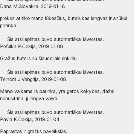
Dana M.
Slovakija
,
2019‑01‑18
prekės atitiko mano lūkesčius, buteliukas lengvas ir anūkui
patinka
Šis atsiliepimas buvo automatiškai išverstas.
Peťulka P.
Čekija
,
2019‑01‑08
Gražus butelis su šiaudeliais rinkiniui.
Šis atsiliepimas buvo automatiškai išverstas.
Tejnóra J.
Vengrija
,
2019‑01‑08
Mano vaikams jis patinka, yra geros kokybės, dažai
nenusitrina, jį lengva valyti.
Šis atsiliepimas buvo automatiškai išverstas.
Pavla K.
Čekija
,
2019‑01‑04
Paprastas ir gražus paveikslas.