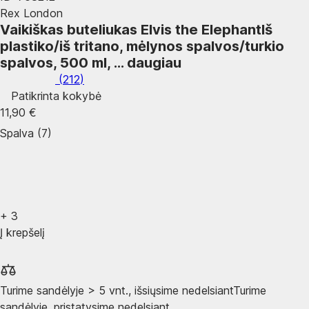
Rex London
Vaikiškas buteliukas Elvis the Elephant
Iš
plastiko/iš tritano, mėlynos spalvos/turkio
spalvos, 500 ml
, …
daugiau
(
212
)
Patikrinta kokybė
11,90 €
Spalva (7)
+
3
Į krepšelį
Turime sandėlyje > 5 vnt., išsiųsime nedelsiant
Turime
sandėlyje, pristatysime nedelsiant