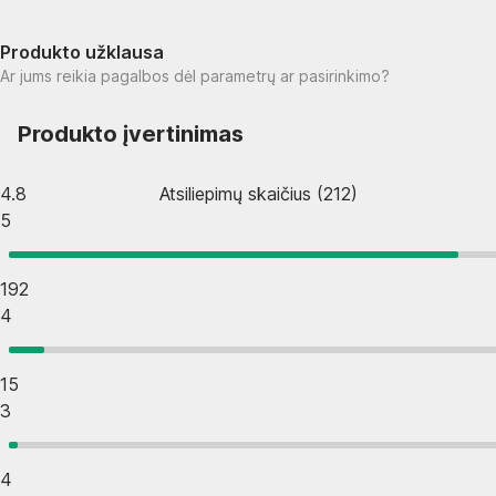
Produkto užklausa
Ar jums reikia pagalbos dėl parametrų ar pasirinkimo?
Produkto įvertinimas
4.8
Atsiliepimų skaičius
(
212
)
5
192
4
15
3
4