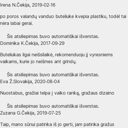
Irena N.
Čekija
,
2019‑02‑16
po poros valandų vanduo buteliuke kvepia plastiku, todėl tai
nėra labai gerai.
Šis atsiliepimas buvo automatiškai išverstas.
Dominika K.
Čekija
,
2017‑09‑29
Buteliukas ilgai neišsilaikė, rekomenduoju jį vyresniems
vaikams, kurie jo neišmes ant grindų.
Šis atsiliepimas buvo automatiškai išverstas.
Eva Ž.
Slovakija
,
2020‑08‑04
Nuostabus, gražiai telpa į vaiko ranką, gražaus dizaino
Šis atsiliepimas buvo automatiškai išverstas.
Zuzana G.
Čekija
,
2019‑07‑25
Taip, mano sūnui patinka iš jo gerti, jam patinka gražus