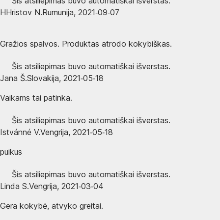
Šis atsiliepimas buvo automatiškai išverstas.
H
Hristov N.
Rumunija
,
2021‑09‑07
Gražios spalvos. Produktas atrodo kokybiškas.
Šis atsiliepimas buvo automatiškai išverstas.
Jana Š.
Slovakija
,
2021‑05‑18
Vaikams tai patinka.
Šis atsiliepimas buvo automatiškai išverstas.
Istvánné V.
Vengrija
,
2021‑05‑18
puikus
Šis atsiliepimas buvo automatiškai išverstas.
Linda S.
Vengrija
,
2021‑03‑04
Gera kokybė, atvyko greitai.