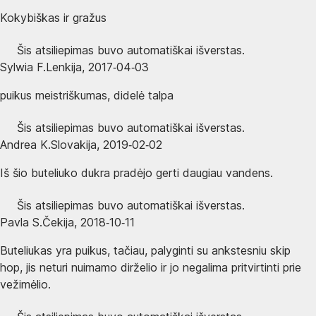
Kokybiškas ir gražus
Šis atsiliepimas buvo automatiškai išverstas.
Sylwia F.
Lenkija
,
2017‑04‑03
puikus meistriškumas, didelė talpa
Šis atsiliepimas buvo automatiškai išverstas.
Andrea K.
Slovakija
,
2019‑02‑02
Iš šio buteliuko dukra pradėjo gerti daugiau vandens.
Šis atsiliepimas buvo automatiškai išverstas.
Pavla S.
Čekija
,
2018‑10‑11
Buteliukas yra puikus, tačiau, palyginti su ankstesniu skip
hop, jis neturi nuimamo dirželio ir jo negalima pritvirtinti prie
vežimėlio.