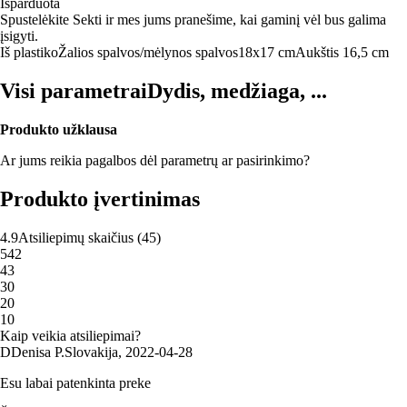
Išparduota
Spustelėkite Sekti ir mes jums pranešime, kai gaminį vėl bus galima
įsigyti.
Iš plastiko
Žalios spalvos/mėlynos spalvos
18x17 cm
Aukštis 16,5 cm
Visi parametrai
Dydis, medžiaga, ...
Produkto užklausa
Ar jums reikia pagalbos dėl parametrų ar pasirinkimo?
Produkto įvertinimas
4.9
Atsiliepimų skaičius
(
45
)
5
42
4
3
3
0
2
0
1
0
Kaip veikia atsiliepimai?
D
Denisa P.
Slovakija
,
2022‑04‑28
Esu labai patenkinta preke