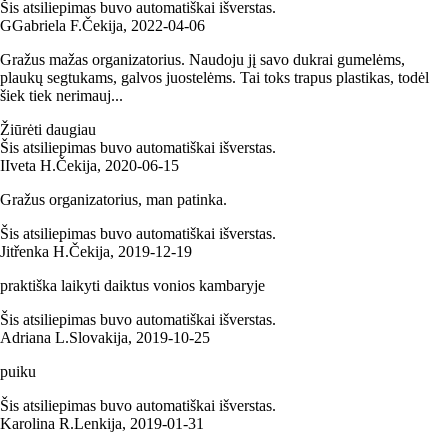
Šis atsiliepimas buvo automatiškai išverstas.
G
Gabriela F.
Čekija
,
2022‑04‑06
Gražus mažas organizatorius. Naudoju jį savo dukrai gumelėms,
plaukų segtukams, galvos juostelėms. Tai toks trapus plastikas, todėl
šiek tiek nerimauj...
Žiūrėti daugiau
Šis atsiliepimas buvo automatiškai išverstas.
I
Iveta H.
Čekija
,
2020‑06‑15
Gražus organizatorius, man patinka.
Šis atsiliepimas buvo automatiškai išverstas.
Jitřenka H.
Čekija
,
2019‑12‑19
praktiška laikyti daiktus vonios kambaryje
Šis atsiliepimas buvo automatiškai išverstas.
Adriana L.
Slovakija
,
2019‑10‑25
puiku
Šis atsiliepimas buvo automatiškai išverstas.
Karolina R.
Lenkija
,
2019‑01‑31