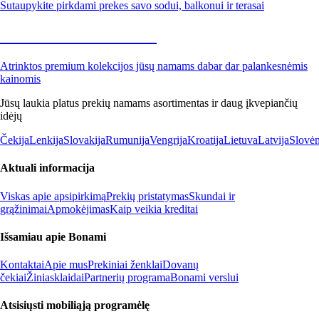
Sutaupykite pirkdami prekes savo sodui, balkonui ir terasai
Premium su nuolaida
Atrinktos premium kolekcijos jūsų namams dabar dar palankesnėmis
kainomis
Jūsų laukia platus prekių namams asortimentas ir daug įkvepiančių
idėjų
Čekija
Lenkija
Slovakija
Rumunija
Vengrija
Kroatija
Lietuva
Latvija
Slovėn
Aktuali informacija
Viskas apie apsipirkimą
Prekių pristatymas
Skundai ir
grąžinimai
Apmokėjimas
Kaip veikia kreditai
Išsamiau apie Bonami
Kontaktai
Apie mus
Prekiniai ženklai
Dovanų
čekiai
Žiniasklaidai
Partnerių programa
Bonami verslui
Atsisiųsti mobiliąją programėlę