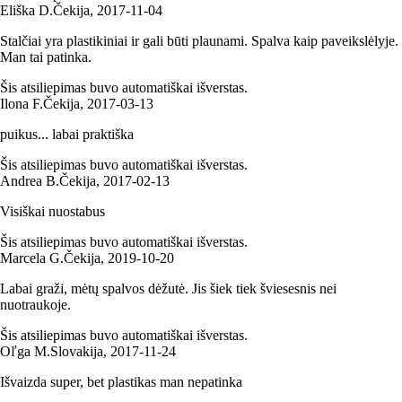
Eliška D.
Čekija
,
2017‑11‑04
Stalčiai yra plastikiniai ir gali būti plaunami. Spalva kaip paveikslėlyje.
Man tai patinka.
Šis atsiliepimas buvo automatiškai išverstas.
Ilona F.
Čekija
,
2017‑03‑13
puikus... labai praktiška
Šis atsiliepimas buvo automatiškai išverstas.
Andrea B.
Čekija
,
2017‑02‑13
Visiškai nuostabus
Šis atsiliepimas buvo automatiškai išverstas.
Marcela G.
Čekija
,
2019‑10‑20
Labai graži, mėtų spalvos dėžutė. Jis šiek tiek šviesesnis nei
nuotraukoje.
Šis atsiliepimas buvo automatiškai išverstas.
Oľga M.
Slovakija
,
2017‑11‑24
Išvaizda super, bet plastikas man nepatinka