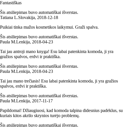
Fantastiškas
Šis atsiliepimas buvo automatiškai išverstas.
Tatiana L.
Slovakija
,
2018‑12‑18
Puikiai tinka mažos kosmetikos laikymui. Graži spalva.
Šis atsiliepimas buvo automatiškai išverstas.
Paula M.
Lenkija
,
2018‑04‑23
Tai jau antroji mano knyga! Esu labai patenkinta komoda, ji yra
gražios spalvos, erdvi ir praktiška.
Šis atsiliepimas buvo automatiškai išverstas.
Paula M.
Lenkija
,
2018‑04‑23
Tai jau mano trečiasis! Esu labai patenkinta komoda, ji yra gražios
spalvos, erdvi ir praktiška.
Šis atsiliepimas buvo automatiškai išverstas.
Paula M.
Lenkija
,
2017‑11‑17
Papildomai! Džiaugiuosi, kad komoda talpina didesnius padėklus, su
kuriais kitos akrilo skrynios turėjo problemų.
Šis atsiliepimas buvo automatiškai išverstas.