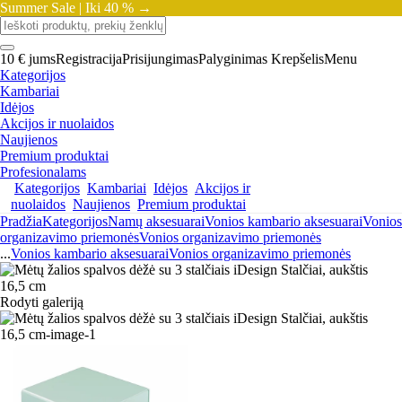
Summer Sale |
Iki 40 % →
10 € jums
Registracija
Prisijungimas
Palyginimas
Krepšelis
Menu
Kategorijos
Kambariai
Idėjos
Akcijos ir nuolaidos
Naujienos
Premium produktai
Profesionalams
Kategorijos
Kambariai
Idėjos
Akcijos ir
nuolaidos
Naujienos
Premium produktai
Pradžia
Kategorijos
Namų aksesuarai
Vonios kambario aksesuarai
Vonios
organizavimo priemonės
Vonios organizavimo priemonės
...
Vonios kambario aksesuarai
Vonios organizavimo priemonės
Rodyti galeriją