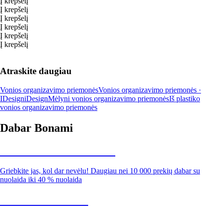
Į krepšelį
Į krepšelį
Į krepšelį
Į krepšelį
Į krepšelį
Į krepšelį
Atraskite daugiau
Vonios organizavimo priemonės
Vonios organizavimo priemonės ·
IDesign
iDesign
Mėlyni vonios organizavimo priemonės
Iš plastiko
vonios organizavimo priemonės
Dabar Bonami
Summer Sale iki -40 %
Griebkite jas, kol dar nevėlu! Daugiau nei 10 000 prekių dabar su
nuolaida iki 40 % nuolaida
Sodas su nuolaida