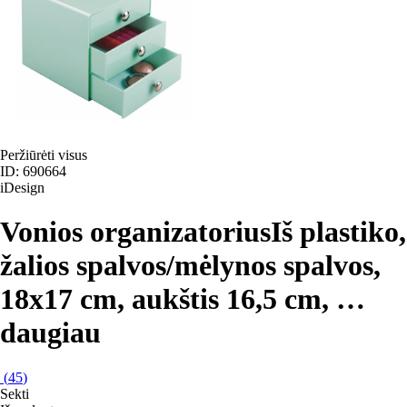
Peržiūrėti visus
ID: 690664
iDesign
Vonios organizatorius
Iš plastiko,
žalios spalvos/mėlynos spalvos,
18x17 cm, aukštis 16,5 cm
, …
daugiau
(
45
)
Sekti