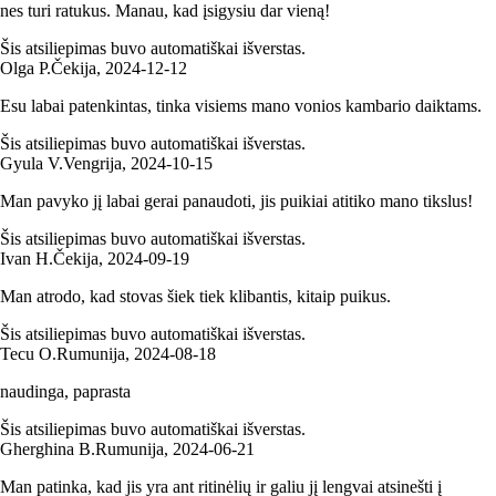
nes turi ratukus. Manau, kad įsigysiu dar vieną!
Šis atsiliepimas buvo automatiškai išverstas.
Olga P.
Čekija
,
2024‑12‑12
Esu labai patenkintas, tinka visiems mano vonios kambario daiktams.
Šis atsiliepimas buvo automatiškai išverstas.
Gyula V.
Vengrija
,
2024‑10‑15
Man pavyko jį labai gerai panaudoti, jis puikiai atitiko mano tikslus!
Šis atsiliepimas buvo automatiškai išverstas.
Ivan H.
Čekija
,
2024‑09‑19
Man atrodo, kad stovas šiek tiek klibantis, kitaip puikus.
Šis atsiliepimas buvo automatiškai išverstas.
Tecu O.
Rumunija
,
2024‑08‑18
naudinga, paprasta
Šis atsiliepimas buvo automatiškai išverstas.
Gherghina B.
Rumunija
,
2024‑06‑21
Man patinka, kad jis yra ant ritinėlių ir galiu jį lengvai atsinešti į