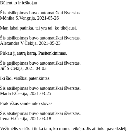
Būtent to ir ieškojau
Šis atsiliepimas buvo automatiškai išverstas.
Mónika S.
Vengrija
,
2021‑05‑26
Man labai patinka, tai yra tai, ko tikėjausi.
Šis atsiliepimas buvo automatiškai išverstas.
Alexandra V.
Čekija
,
2021‑05‑23
Pirkau jį antrą kartą. Pasitenkinimas.
Šis atsiliepimas buvo automatiškai išverstas.
Jiří Š.
Čekija
,
2021‑04‑03
Iki šiol visiškai patenkintas.
Šis atsiliepimas buvo automatiškai išverstas.
Marta P.
Čekija
,
2021‑03‑25
Praktiškas sandėliuko stovas
Šis atsiliepimas buvo automatiškai išverstas.
Irena H.
Čekija
,
2021‑03‑18
Vežimėlis visiškai tinka tam, ko mums reikėjo. Jis atitinka paveikslėlį.