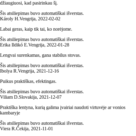
džiaugiuosi, kad pasirinkau šį.
Šis atsiliepimas buvo automatiškai išverstas.
Károly H.
Vengrija
,
2022‑02‑02
Labai geras, kaip tik tai, ko norėjome.
Šis atsiliepimas buvo automatiškai išverstas.
Erika Ildikó E.
Vengrija
,
2022‑01‑28
Lengvai surenkamas, gana stabilus stovas.
Šis atsiliepimas buvo automatiškai išverstas.
Ibolya R.
Vengrija
,
2021‑12‑16
Puikus praktiškas, efektingas.
Šis atsiliepimas buvo automatiškai išverstas.
Viliam D.
Slovakija
,
2021‑12‑07
Praktiška lentyna, kurią galima įvairiai naudoti virtuvėje ar vonios
kambaryje
Šis atsiliepimas buvo automatiškai išverstas.
Viera R.
Čekija
,
2021‑11‑01