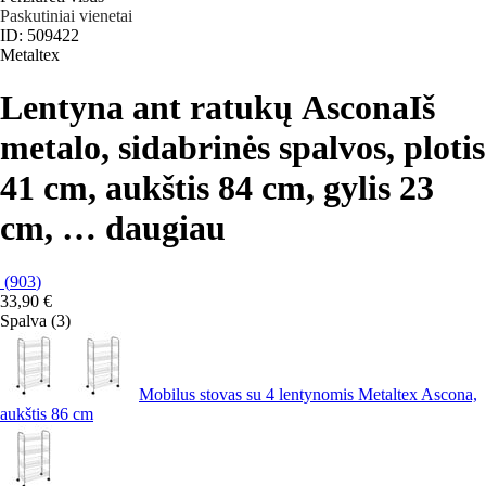
Paskutiniai vienetai
ID: 509422
Metaltex
Lentyna ant ratukų Ascona
Iš
metalo, sidabrinės spalvos, plotis
41 cm, aukštis 84 cm, gylis 23
cm
, …
daugiau
(
903
)
33,90 €
Spalva (3)
Mobilus stovas su 4 lentynomis Metaltex Ascona,
aukštis 86 cm