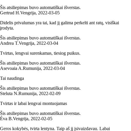
Šis atsiliepimas buvo automatiškai išverstas.
Gertrud H.
Vengrija
,
2022‑03‑05
Didelis privalumas yra tai, kad jį galima perkelti ant ratų, visiškai
įrodyta.
Šis atsiliepimas buvo automatiškai išverstas.
Andrea T.
Vengrija
,
2022‑03‑04
Tvirtas, lengvai surenkamas, tiesiog puikus.
Šis atsiliepimas buvo automatiškai išverstas.
Asevoaia A.
Rumunija
,
2022‑03‑04
Tai naudinga
Šis atsiliepimas buvo automatiškai išverstas.
Steluta N.
Rumunija
,
2022‑02‑09
Tvirtas ir labai lengvai montuojamas
Šis atsiliepimas buvo automatiškai išverstas.
Éva B.
Vengrija
,
2022‑02‑05
Geros kokybės, tvirta lentyna. Taip aš jį įsivaizdavau. Labai