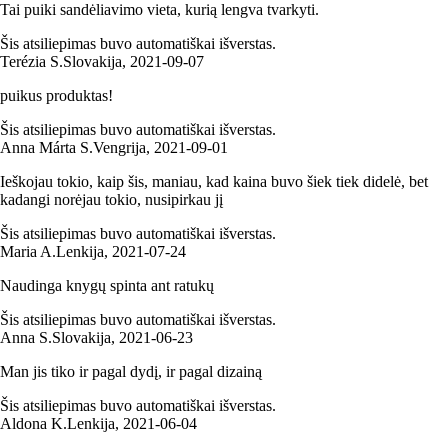
Tai puiki sandėliavimo vieta, kurią lengva tvarkyti.
Šis atsiliepimas buvo automatiškai išverstas.
Terézia S.
Slovakija
,
2021‑09‑07
puikus produktas!
Šis atsiliepimas buvo automatiškai išverstas.
Anna Márta S.
Vengrija
,
2021‑09‑01
Ieškojau tokio, kaip šis, maniau, kad kaina buvo šiek tiek didelė, bet
kadangi norėjau tokio, nusipirkau jį
Šis atsiliepimas buvo automatiškai išverstas.
Maria A.
Lenkija
,
2021‑07‑24
Naudinga knygų spinta ant ratukų
Šis atsiliepimas buvo automatiškai išverstas.
Anna S.
Slovakija
,
2021‑06‑23
Man jis tiko ir pagal dydį, ir pagal dizainą
Šis atsiliepimas buvo automatiškai išverstas.
Aldona K.
Lenkija
,
2021‑06‑04