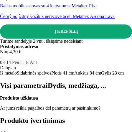
Baltas mobilus stovas su 4 lentynomis Metaltex Pisa
Černý pojízdný vozík z nerezové oceli Metaltex Ascona Lava
Į KREPŠELĮ
Turime sandėlyje 2 vnt., išsiųsime nedelsiant
Pristatymas adresu
Nuo 4,30 €
·
08‑14 Pen – 18 Ant
Daugiau
Iš metalo
Sidabrinės spalvos
Plotis 41 cm
Aukštis 84 cm
Gylis 23 cm
Visi parametrai
Dydis, medžiaga, ...
Produkto užklausa
Ar jums reikia pagalbos dėl parametrų ar pasirinkimo?
Produkto įvertinimas