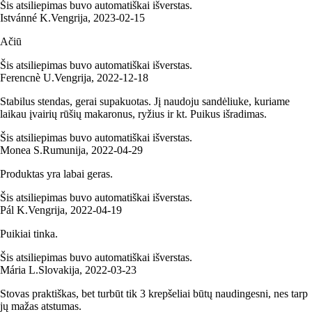
Šis atsiliepimas buvo automatiškai išverstas.
Istvánné K.
Vengrija
,
2023‑02‑15
Ačiū
Šis atsiliepimas buvo automatiškai išverstas.
Ferencnè U.
Vengrija
,
2022‑12‑18
Stabilus stendas, gerai supakuotas. Jį naudoju sandėliuke, kuriame
laikau įvairių rūšių makaronus, ryžius ir kt. Puikus išradimas.
Šis atsiliepimas buvo automatiškai išverstas.
Monea S.
Rumunija
,
2022‑04‑29
Produktas yra labai geras.
Šis atsiliepimas buvo automatiškai išverstas.
Pál K.
Vengrija
,
2022‑04‑19
Puikiai tinka.
Šis atsiliepimas buvo automatiškai išverstas.
Mária L.
Slovakija
,
2022‑03‑23
Stovas praktiškas, bet turbūt tik 3 krepšeliai būtų naudingesni, nes tarp
jų mažas atstumas.