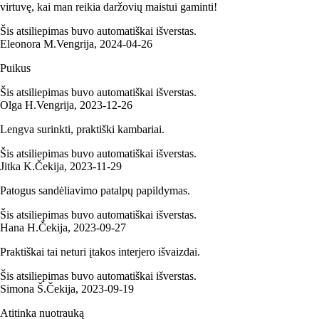
virtuvę, kai man reikia daržovių maistui gaminti!
Šis atsiliepimas buvo automatiškai išverstas.
Eleonora M.
Vengrija
,
2024‑04‑26
Puikus
Šis atsiliepimas buvo automatiškai išverstas.
Olga H.
Vengrija
,
2023‑12‑26
Lengva surinkti, praktiški kambariai.
Šis atsiliepimas buvo automatiškai išverstas.
Jitka K.
Čekija
,
2023‑11‑29
Patogus sandėliavimo patalpų papildymas.
Šis atsiliepimas buvo automatiškai išverstas.
Hana H.
Čekija
,
2023‑09‑27
Praktiškai tai neturi įtakos interjero išvaizdai.
Šis atsiliepimas buvo automatiškai išverstas.
Simona Š.
Čekija
,
2023‑09‑19
Atitinka nuotrauką