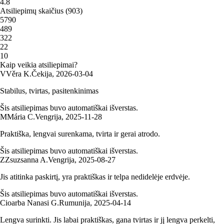
4.8
Atsiliepimų skaičius
(
903
)
5
790
4
89
3
22
2
2
1
0
Kaip veikia atsiliepimai?
V
Věra K.
Čekija
,
2026‑03‑04
Stabilus, tvirtas, pasitenkinimas
Šis atsiliepimas buvo automatiškai išverstas.
M
Mária C.
Vengrija
,
2025‑11‑28
Praktiška, lengvai surenkama, tvirta ir gerai atrodo.
Šis atsiliepimas buvo automatiškai išverstas.
Z
Zsuzsanna A.
Vengrija
,
2025‑08‑27
Jis atitinka paskirtį, yra praktiškas ir telpa nedidelėje erdvėje.
Šis atsiliepimas buvo automatiškai išverstas.
Cioarba Nanasi G.
Rumunija
,
2025‑04‑14
Lengva surinkti. Jis labai praktiškas, gana tvirtas ir jį lengva perkelti,