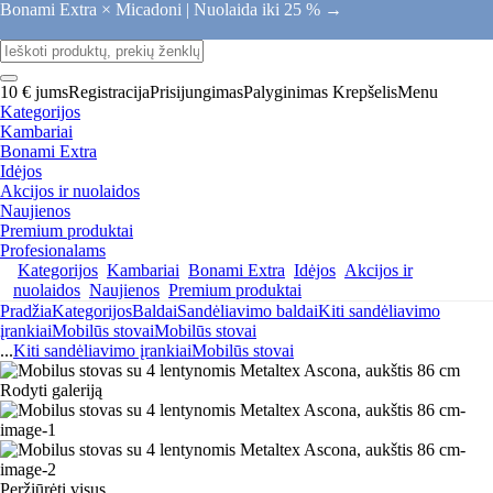
Bonami Extra × Micadoni |
Nuolaida iki 25 % →
10 € jums
Registracija
Prisijungimas
Palyginimas
Krepšelis
Menu
Kategorijos
Kambariai
Bonami Extra
Idėjos
Akcijos ir nuolaidos
Naujienos
Premium produktai
Profesionalams
Kategorijos
Kambariai
Bonami Extra
Idėjos
Akcijos ir
nuolaidos
Naujienos
Premium produktai
Pradžia
Kategorijos
Baldai
Sandėliavimo baldai
Kiti sandėliavimo
įrankiai
Mobilūs stovai
Mobilūs stovai
...
Kiti sandėliavimo įrankiai
Mobilūs stovai
Rodyti galeriją
Peržiūrėti visus