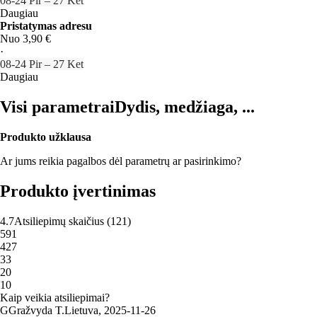
08‑24 Pir – 27 Ket
Daugiau
Pristatymas adresu
Nuo 3,90 €
·
08‑24 Pir – 27 Ket
Daugiau
Visi parametrai
Dydis, medžiaga, ...
Produkto užklausa
Ar jums reikia pagalbos dėl parametrų ar pasirinkimo?
Produkto įvertinimas
4.7
Atsiliepimų skaičius
(
121
)
5
91
4
27
3
3
2
0
1
0
Kaip veikia atsiliepimai?
G
Gražvyda T.
Lietuva
,
2025‑11‑26