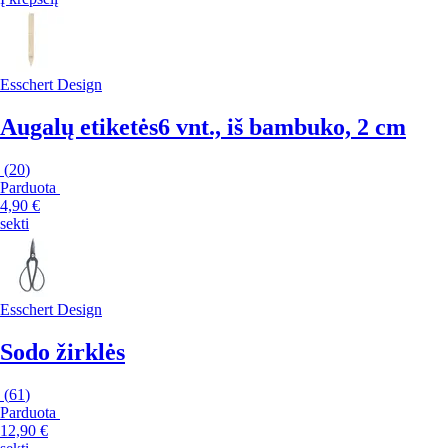
Esschert Design
Augalų etiketės
6 vnt., iš bambuko, 2 cm
(
20
)
Parduota
4,90 €
sekti
Esschert Design
Sodo žirklės
(
61
)
Parduota
12,90 €