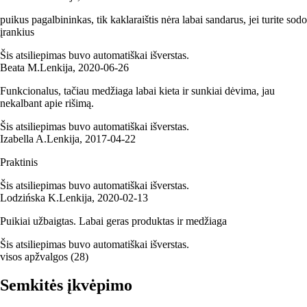
puikus pagalbininkas, tik kaklaraištis nėra labai sandarus, jei turite sodo
įrankius
Šis atsiliepimas buvo automatiškai išverstas.
Beata M.
Lenkija
,
2020‑06‑26
Funkcionalus, tačiau medžiaga labai kieta ir sunkiai dėvima, jau
nekalbant apie rišimą.
Šis atsiliepimas buvo automatiškai išverstas.
Izabella A.
Lenkija
,
2017‑04‑22
Praktinis
Šis atsiliepimas buvo automatiškai išverstas.
Lodzińska K.
Lenkija
,
2020‑02‑13
Puikiai užbaigtas. Labai geras produktas ir medžiaga
Šis atsiliepimas buvo automatiškai išverstas.
visos apžvalgos
(
28
)
Semkitės įkvėpimo