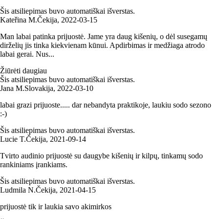
Šis atsiliepimas buvo automatiškai išverstas.
Kateřina M.
Čekija
,
2022‑03‑15
Man labai patinka prijuostė. Jame yra daug kišenių, o dėl susegamų
dirželių jis tinka kiekvienam kūnui. Apdirbimas ir medžiaga atrodo
labai gerai. Nus...
Žiūrėti daugiau
Šis atsiliepimas buvo automatiškai išverstas.
Jana M.
Slovakija
,
2022‑03‑10
labai grazi prijuoste..... dar nebandyta praktikoje, laukiu sodo sezono
:-)
Šis atsiliepimas buvo automatiškai išverstas.
Lucie T.
Čekija
,
2021‑09‑14
Tvirto audinio prijuostė su daugybe kišenių ir kilpų, tinkamų sodo
rankiniams įrankiams.
Šis atsiliepimas buvo automatiškai išverstas.
Ludmila N.
Čekija
,
2021‑04‑15
prijuostė tik ir laukia savo akimirkos