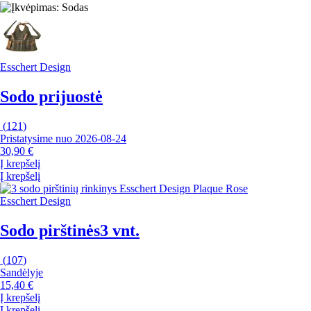
Esschert Design
Sodo prijuostė
(
121
)
Pristatysime nuo 2026‑08‑24
30,90 €
Į krepšelį
Į krepšelį
Esschert Design
Sodo pirštinės
3 vnt.
(
107
)
Sandėlyje
15,40 €
Į krepšelį
Į krepšelį