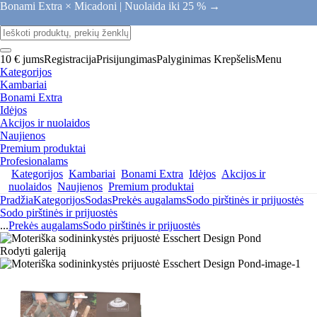
Bonami Extra × Micadoni |
Nuolaida iki 25 % →
10 € jums
Registracija
Prisijungimas
Palyginimas
Krepšelis
Menu
Kategorijos
Kambariai
Bonami Extra
Idėjos
Akcijos ir nuolaidos
Naujienos
Premium produktai
Profesionalams
Kategorijos
Kambariai
Bonami Extra
Idėjos
Akcijos ir
nuolaidos
Naujienos
Premium produktai
Pradžia
Kategorijos
Sodas
Prekės augalams
Sodo pirštinės ir prijuostės
Sodo pirštinės ir prijuostės
...
Prekės augalams
Sodo pirštinės ir prijuostės
Rodyti galeriją