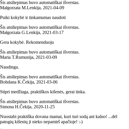
Šis atsiliepimas buvo automatiškai išverstas.
Małgorzata M.
Lenkija
,
2021‑04‑09
Puiki kokybė ir tinkamumas naudoti
Šis atsiliepimas buvo automatiškai išverstas.
Małgorzata G.
Lenkija
,
2021‑03‑17
Gera kokybė. Rekomenduoju
Šis atsiliepimas buvo automatiškai išverstas.
Maria T.
Rumunija
,
2021‑03‑09
Naudinga.
Šis atsiliepimas buvo automatiškai išverstas.
Bohdana K.
Čekija
,
2021‑03‑06
Stipri medžiaga, praktiškos kišenės, gerai tinka.
Šis atsiliepimas buvo automatiškai išverstas.
Simona H.
Čekija
,
2020‑11‑25
Nuostabi praktiška dovana mamai, kuri turi sodą ant kalno! ...dėl
patogių kišenių ji nieko nepamirš apačioje! :-)