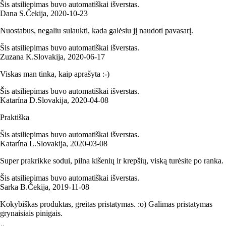
Šis atsiliepimas buvo automatiškai išverstas.
Dana S.
Čekija
,
2020‑10‑23
Nuostabus, negaliu sulaukti, kada galėsiu jį naudoti pavasarį.
Šis atsiliepimas buvo automatiškai išverstas.
Zuzana K.
Slovakija
,
2020‑06‑17
Viskas man tinka, kaip aprašyta :-)
Šis atsiliepimas buvo automatiškai išverstas.
Katarína D.
Slovakija
,
2020‑04‑08
Praktiška
Šis atsiliepimas buvo automatiškai išverstas.
Katarína L.
Slovakija
,
2020‑03‑08
Super prakrikke sodui, pilna kišenių ir krepšių, viską turėsite po ranka.
Šis atsiliepimas buvo automatiškai išverstas.
Sarka B.
Čekija
,
2019‑11‑08
Kokybiškas produktas, greitas pristatymas. :o) Galimas pristatymas
grynaisiais pinigais.