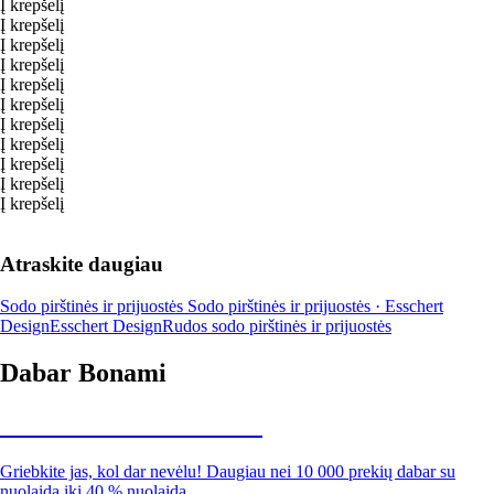
Į krepšelį
Į krepšelį
Į krepšelį
Į krepšelį
Į krepšelį
Į krepšelį
Į krepšelį
Į krepšelį
Į krepšelį
Į krepšelį
Į krepšelį
Atraskite daugiau
Sodo pirštinės ir prijuostės
Sodo pirštinės ir prijuostės · Esschert
Design
Esschert Design
Rudos sodo pirštinės ir prijuostės
Dabar Bonami
Summer Sale iki -40 %
Griebkite jas, kol dar nevėlu! Daugiau nei 10 000 prekių dabar su
nuolaida iki 40 % nuolaida