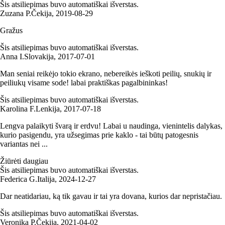
Šis atsiliepimas buvo automatiškai išverstas.
Zuzana P.
Čekija
,
2019‑08‑29
Gražus
Šis atsiliepimas buvo automatiškai išverstas.
Anna I.
Slovakija
,
2017‑07‑01
Man seniai reikėjo tokio ekrano, nebereikės ieškoti peilių, snukių ir
peiliukų visame sode! labai praktiškas pagalbininkas!
Šis atsiliepimas buvo automatiškai išverstas.
Karolina F.
Lenkija
,
2017‑07‑18
Lengva palaikyti švarą ir erdvu! Labai u naudinga, vienintelis dalykas,
kurio pasigendu, yra užsegimas prie kaklo - tai būtų patogesnis
variantas nei ...
Žiūrėti daugiau
Šis atsiliepimas buvo automatiškai išverstas.
Federica G.
Italija
,
2024‑12‑27
Dar neatidariau, ką tik gavau ir tai yra dovana, kurios dar nepristačiau.
Šis atsiliepimas buvo automatiškai išverstas.
Veronika P.
Čekija
,
2021‑04‑02