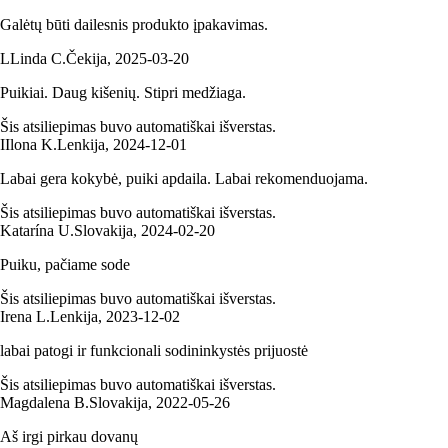
Galėtų būti dailesnis produkto įpakavimas.
L
Linda C.
Čekija
,
2025‑03‑20
Puikiai. Daug kišenių. Stipri medžiaga.
Šis atsiliepimas buvo automatiškai išverstas.
I
Ilona K.
Lenkija
,
2024‑12‑01
Labai gera kokybė, puiki apdaila. Labai rekomenduojama.
Šis atsiliepimas buvo automatiškai išverstas.
Katarína U.
Slovakija
,
2024‑02‑20
Puiku, pačiame sode
Šis atsiliepimas buvo automatiškai išverstas.
Irena L.
Lenkija
,
2023‑12‑02
labai patogi ir funkcionali sodininkystės prijuostė
Šis atsiliepimas buvo automatiškai išverstas.
Magdalena B.
Slovakija
,
2022‑05‑26
Aš irgi pirkau dovanų