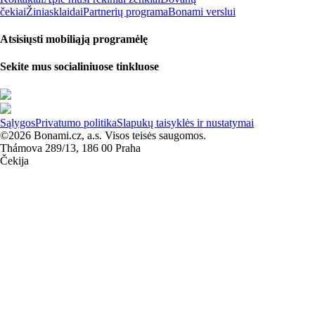
čekiai
Žiniasklaidai
Partnerių programa
Bonami verslui
Atsisiųsti mobiliąją programėlę
Sekite mus socialiniuose tinkluose
Sąlygos
Privatumo politika
Slapukų taisyklės ir nustatymai
©2026 Bonami.cz, a.s. Visos teisės saugomos.
Thámova 289/13, 186 00 Praha
Čekija