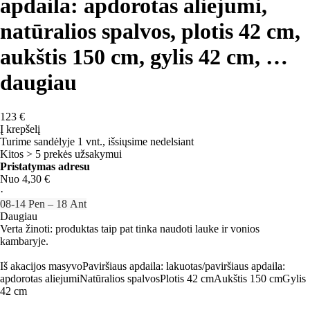
apdaila: apdorotas aliejumi,
natūralios spalvos, plotis 42 cm,
aukštis 150 cm, gylis 42 cm
, …
daugiau
123 €
Į krepšelį
Turime sandėlyje 1 vnt., išsiųsime nedelsiant
Kitos > 5 prekės užsakymui
Pristatymas adresu
Nuo 4,30 €
·
08‑14 Pen – 18 Ant
Daugiau
Verta žinoti: produktas taip pat tinka naudoti lauke ir vonios
kambaryje.
Iš akacijos masyvo
Paviršiaus apdaila: lakuotas/paviršiaus apdaila:
apdorotas aliejumi
Natūralios spalvos
Plotis 42 cm
Aukštis 150 cm
Gylis
42 cm