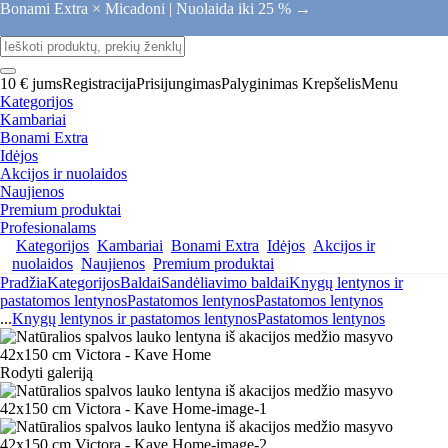
Bonami Extra × Micadoni |
Nuolaida iki 25 % →
10 € jums
Registracija
Prisijungimas
Palyginimas
Krepšelis
Menu
Kategorijos
Kambariai
Bonami Extra
Idėjos
Akcijos ir nuolaidos
Naujienos
Premium produktai
Profesionalams
Kategorijos
Kambariai
Bonami Extra
Idėjos
Akcijos ir
nuolaidos
Naujienos
Premium produktai
Pradžia
Kategorijos
Baldai
Sandėliavimo baldai
Knygų lentynos ir
pastatomos lentynos
Pastatomos lentynos
Pastatomos lentynos
...
Knygų lentynos ir pastatomos lentynos
Pastatomos lentynos
Rodyti galeriją