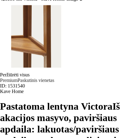
Peržiūrėti visus
Premium
Paskutinis vienetas
ID: 1531540
Kave Home
Pastatoma lentyna Victora
Iš
akacijos masyvo, paviršiaus
apdaila: lakuotas/paviršiaus