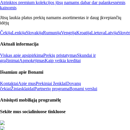
Atrinktos premium kolekcijos jūsų namams dabar dar palankesnėmis
kainomis
Jūsų laukia platus prekių namams asortimentas ir daug įkvepiančių
idėjų
Čekija
Lenkija
Slovakija
Rumunija
Vengrija
Kroatija
Lietuva
Latvija
Slovėn
Aktuali informacija
Viskas apie apsipirkimą
Prekių pristatymas
Skundai ir
grąžinimai
Apmokėjimas
Kaip veikia kreditai
Išsamiau apie Bonami
Kontaktai
Apie mus
Prekiniai ženklai
Dovanų
čekiai
Žiniasklaidai
Partnerių programa
Bonami verslui
Atsisiųsti mobiliąją programėlę
Sekite mus socialiniuose tinkluose