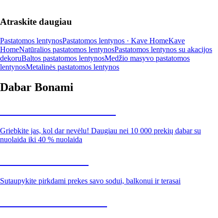
Atraskite daugiau
Pastatomos lentynos
Pastatomos lentynos · Kave Home
Kave
Home
Natūralios pastatomos lentynos
Pastatomos lentynos su akacijos
dekoru
Baltos pastatomos lentynos
Medžio masyvo pastatomos
lentynos
Metalinės pastatomos lentynos
Dabar Bonami
Summer Sale iki -40 %
Griebkite jas, kol dar nevėlu! Daugiau nei 10 000 prekių dabar su
nuolaida iki 40 % nuolaida
Sodas su nuolaida
Sutaupykite pirkdami prekes savo sodui, balkonui ir terasai
Premium su nuolaida