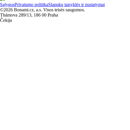
Sąlygos
Privatumo politika
Slapukų taisyklės ir nustatymai
©2026 Bonami.cz, a.s. Visos teisės saugomos.
Thámova 289/13, 186 00 Praha
Čekija