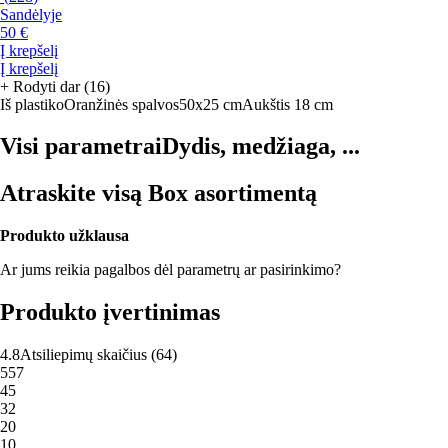
Sandėlyje
50 €
Į krepšelį
Į krepšelį
+
Rodyti dar (16)
Iš plastiko
Oranžinės spalvos
50x25 cm
Aukštis 18 cm
Visi parametrai
Dydis, medžiaga, ...
Atraskite visą Box asortimentą
Produkto užklausa
Ar jums reikia pagalbos dėl parametrų ar pasirinkimo?
Produkto įvertinimas
4.8
Atsiliepimų skaičius
(
64
)
5
57
4
5
3
2
2
0
1
0