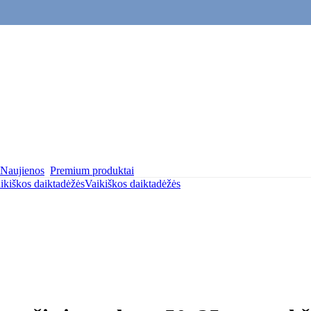
Naujienos
Premium produktai
ikiškos daiktadėžės
Vaikiškos daiktadėžės