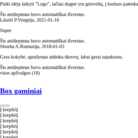
Puiki idėja laikyti "Lego", tačiau dugne yra griovelių, į kuriuos paten
Šis atsiliepimas buvo automatiškai išverstas.
László P.
Vengrija
,
2021‑01‑16
Super
Šis atsiliepimas buvo automatiškai išverstas.
Shusha A.
Rumunija
,
2018‑01‑03
Gera kokybė, aprašymas atitinka tikrovę, labai gerai supakuota.
Šis atsiliepimas buvo automatiškai išverstas.
visos apžvalgos
(
18
)
Box gaminiai
Į krepšelį
Į krepšelį
Į krepšelį
Į krepšelį
Į krepšelį
Į krepšelį