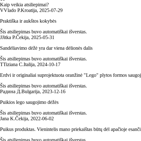
Kaip veikia atsiliepimai?
V
Vlado P.
Kroatija
,
2025‑07‑29
Praktiška ir aukštos kokybės
Šis atsiliepimas buvo automatiškai išverstas.
J
Jitka P.
Čekija
,
2025‑05‑31
Sandėliavimo dėžė yra dar viena dėlionės dalis
Šis atsiliepimas buvo automatiškai išverstas.
T
Tiziana C.
Italija
,
2024‑10‑17
Erdvi ir originaliai suprojektuota oranžinė "Lego" plytos formos saugo
Šis atsiliepimas buvo automatiškai išverstas.
Радина Д.
Bulgarija
,
2023‑12‑16
Puikios lego saugojimo dėžės
Šis atsiliepimas buvo automatiškai išverstas.
Jana K.
Čekija
,
2022‑06‑02
Puikus produktas. Vienintelis mano priekaištas būtų dėl apačioje esanči
Šis atsiliepimas buvo automatiškai išverstas.