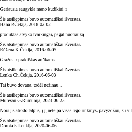
Geriausia saugykla mano kūdikiui :)
Šis atsiliepimas buvo automatiškai išverstas.
Hana P.
Čekija
,
2018‑02‑02
produktas atvyko tvarkingai, pagal nuotrauką
Šis atsiliepimas buvo automatiškai išverstas.
Růžena K.
Čekija
,
2016‑06‑05
Gražus ir praktiškas anūkams
Šis atsiliepimas buvo automatiškai išverstas.
Lenka Ch.
Čekija
,
2016‑06‑03
Tai buvo dovana, todėl nežinau...
Šis atsiliepimas buvo automatiškai išverstas.
Muresan G.
Rumunija
,
2023‑06‑23
Nors jis atrodo talpus, į jį netelpa visas lego rinkinys, pavyzdžiui, su vil
Šis atsiliepimas buvo automatiškai išverstas.
Dorota Ł.
Lenkija
,
2020‑06‑06