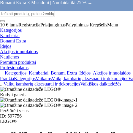
Bonami Extra × Micadoni |
Nuolaida iki 25 % →
10 € jums
Registracija
Prisijungimas
Palyginimas
Krepšelis
Menu
Kategorijos
Kambariai
Bonami Extra
Idėjos
Akcijos ir nuolaidos
Naujienos
Premium produktai
Profesionalams
Kategorijos
Kambariai
Bonami Extra
Idėjos
Akcijos ir nuolaidos
Pradžia
Kategorijos
Vaikams
Vaikų kambarių aksesuarai ir dekoracijos
Va
...
Vaikų kambarių aksesuarai ir dekoracijos
Vaikiškos daiktadėžės
Rodyti galeriją
Peržiūrėti visus
ID: 597756
LEGO®