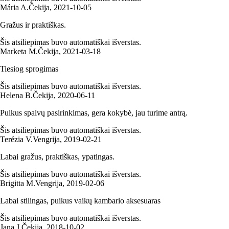
Mária A.
Čekija
,
2021‑10‑05
Gražus ir praktiškas.
Šis atsiliepimas buvo automatiškai išverstas.
Marketa M.
Čekija
,
2021‑03‑18
Tiesiog sprogimas
Šis atsiliepimas buvo automatiškai išverstas.
Helena B.
Čekija
,
2020‑06‑11
Puikus spalvų pasirinkimas, gera kokybė, jau turime antrą.
Šis atsiliepimas buvo automatiškai išverstas.
Terézia V.
Vengrija
,
2019‑02‑21
Labai gražus, praktiškas, ypatingas.
Šis atsiliepimas buvo automatiškai išverstas.
Brigitta M.
Vengrija
,
2019‑02‑06
Labai stilingas, puikus vaikų kambario aksesuaras
Šis atsiliepimas buvo automatiškai išverstas.
Jana J.
Čekija
,
2018‑10‑02