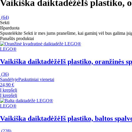
Vaikiška daiktadėžė
Iš plastiko,
(
64
)
Sekti
Išparduota
Spustelėkite Sekti ir mes jums pranešime, kai gaminį vėl bus galima įsig
Panašūs produktai
LEGO®
Vaikiška daiktadėžė
Iš plastiko, oranžinės s
(
36
)
Sandėlyje
Paskutiniai vienetai
24,90 €
Į krepšelį
Į krepšelį
LEGO®
Vaikiška daiktadėžė
Iš plastiko, baltos spal
(
228
)