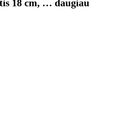
tis 18 cm
, …
daugiau