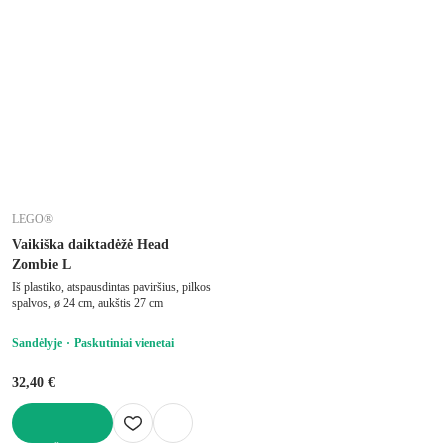
LEGO®
Vaikiška daiktadėžė Head
Zombie L
Iš plastiko, atspausdintas paviršius, pilkos
spalvos, ø 24 cm, aukštis 27 cm
Sandėlyje
Paskutiniai vienetai
32,40 €