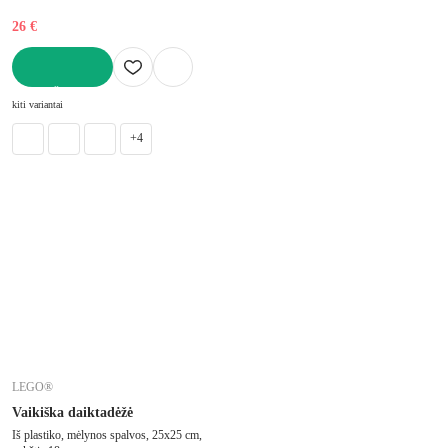
26 €
Į KREPŠELĮ
kiti variantai
+4
LEGO®
Vaikiška daiktadėžė
Iš plastiko, mėlynos spalvos, 25x25 cm,