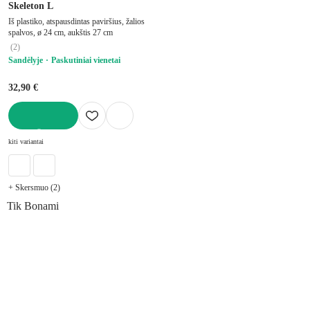
Skeleton L
Iš plastiko, atspausdintas paviršius, žalios
spalvos, ø 24 cm, aukštis 27 cm
(
2
)
Sandėlyje
Paskutiniai vienetai
32,90 €
Į KREPŠELĮ
kiti variantai
+ Skersmuo (2)
Tik Bonami