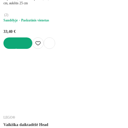
cm, aukštis 25 cm
(
2
)
Sandėlyje
Paskutinis vienetas
33,40 €
Į KREPŠELĮ
LEGO®
Vaikiška daiktadėžė Head