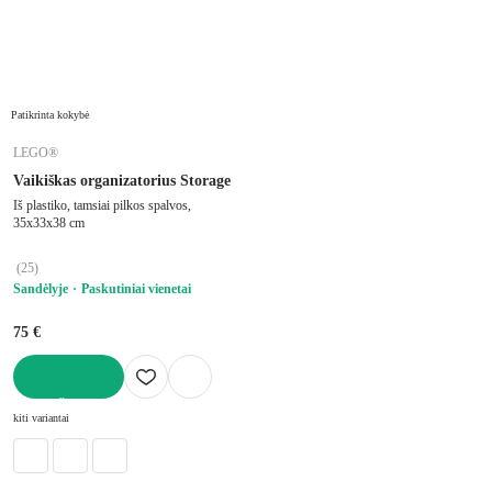
Patikrinta kokybė
LEGO®
Vaikiškas organizatorius Storage
Iš plastiko, tamsiai pilkos spalvos,
35x33x38 cm
(
25
)
Sandėlyje
Paskutiniai vienetai
75 €
Į KREPŠELĮ
kiti variantai