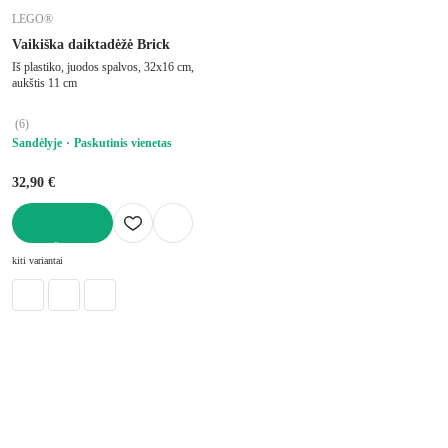
LEGO®
Vaikiška daiktadėžė Brick
Iš plastiko, juodos spalvos, 32x16 cm,
aukštis 11 cm
(
6
)
Sandėlyje
Paskutinis vienetas
32,90 €
Į KREPŠELĮ
kiti variantai