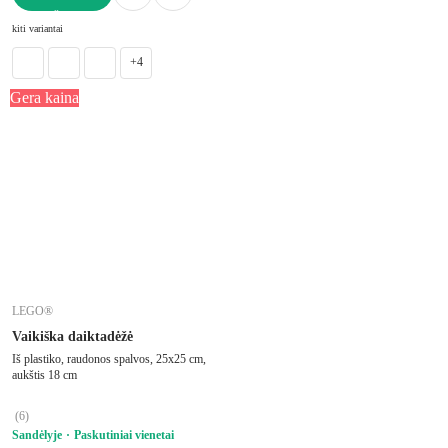
Į KREPŠELĮ
kiti variantai
+4
Gera kaina
LEGO®
Vaikiška daiktadėžė
Iš plastiko, raudonos spalvos, 25x25 cm,
aukštis 18 cm
(
6
)
Sandėlyje
Paskutiniai vienetai