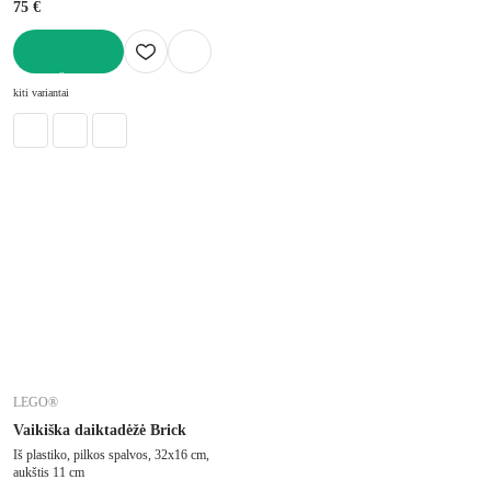
75 €
Į KREPŠELĮ
kiti variantai
LEGO®
Vaikiška daiktadėžė Brick
Iš plastiko, pilkos spalvos, 32x16 cm,
aukštis 11 cm