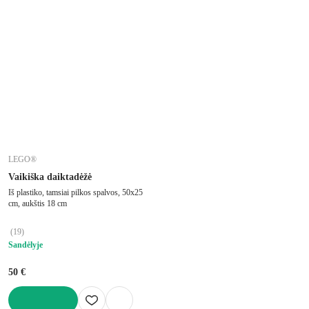
LEGO®
Vaikiška daiktadėžė
Iš plastiko, tamsiai pilkos spalvos, 50x25
cm, aukštis 18 cm
(
19
)
Sandėlyje
50 €