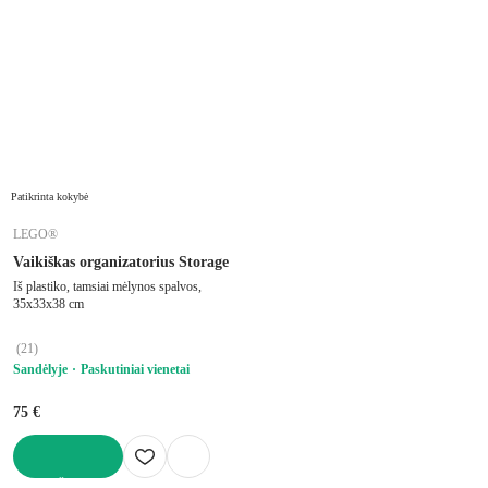
Patikrinta kokybė
LEGO®
Vaikiškas organizatorius Storage
Iš plastiko, tamsiai mėlynos spalvos,
35x33x38 cm
(
21
)
Sandėlyje
Paskutiniai vienetai
75 €
Į KREPŠELĮ