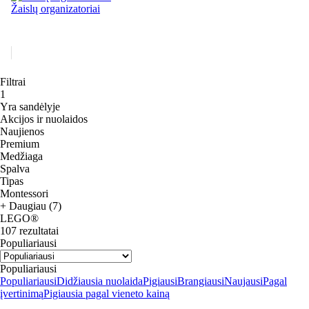
Žaislų organizatoriai
Filtrai
1
Yra sandėlyje
Akcijos ir nuolaidos
Naujienos
Premium
Medžiaga
Spalva
Tipas
Montessori
+ Daugiau (7)
LEGO®
107 rezultatai
Populiariausi
Populiariausi
Populiariausi
Didžiausia nuolaida
Pigiausi
Brangiausi
Naujausi
Pagal
įvertinimą
Pigiausia pagal vieneto kainą