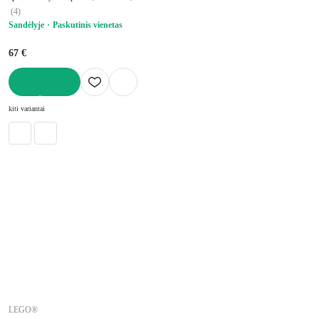
aukštis 11 cm
(
4
)
Sandėlyje
Paskutinis vienetas
67 €
Į KREPŠELĮ
kiti variantai
LEGO®