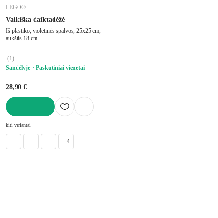
LEGO®
Vaikiška daiktadėžė
Iš plastiko, violetinės spalvos, 25x25 cm,
aukštis 18 cm
(
1
)
Sandėlyje
Paskutiniai vienetai
28,90 €
Į KREPŠELĮ
kiti variantai
+4