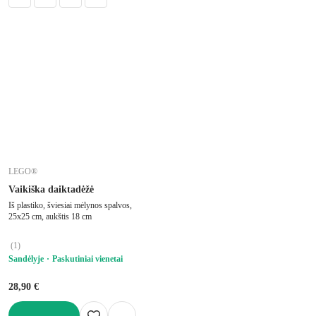
LEGO®
Vaikiška daiktadėžė
Iš plastiko, šviesiai mėlynos spalvos,
25x25 cm, aukštis 18 cm
(
1
)
Sandėlyje
Paskutiniai vienetai
28,90 €