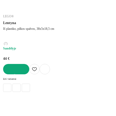
LEGO®
Lentyna
Iš plastiko, pilkos spalvos, 38x5x18,5 cm
(
7
)
Sandėlyje
44 €
Į KREPŠELĮ
kiti variantai