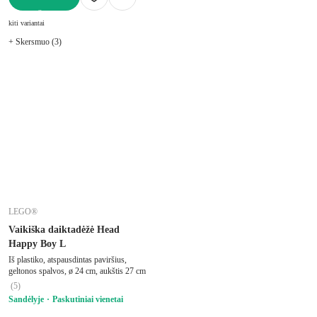
Į KREPŠELĮ
kiti variantai
+ Skersmuo (3)
LEGO®
Vaikiška daiktadėžė Head
Happy Boy L
Iš plastiko, atspausdintas paviršius,
geltonos spalvos, ø 24 cm, aukštis 27 cm
(
5
)
Sandėlyje
Paskutiniai vienetai