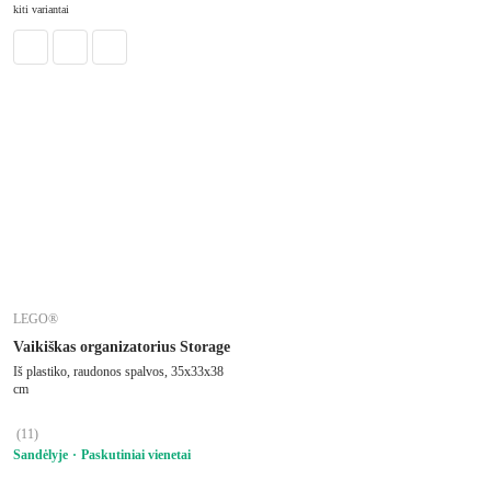
kiti variantai
LEGO®
Vaikiškas organizatorius Storage
Iš plastiko, raudonos spalvos, 35x33x38
cm
(
11
)
Sandėlyje
Paskutiniai vienetai