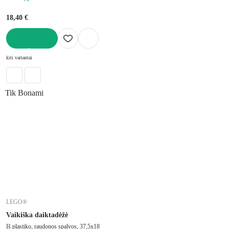
18,40 €
Į KREPŠELĮ
kiti variantai
Tik Bonami
LEGO®
Vaikiška daiktadėžė
Iš plastiko, raudonos spalvos, 37,5x18