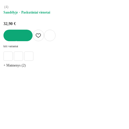
(
4
)
Sandėlyje
Paskutiniai vienetai
32,90 €
Į KREPŠELĮ
kiti variantai
+ Matmenys (2)