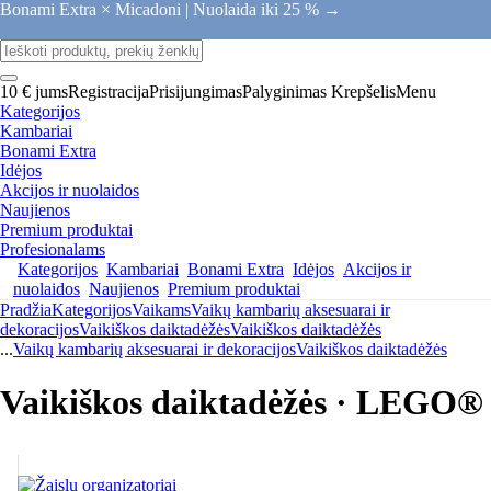
Bonami Extra × Micadoni |
Nuolaida iki 25 % →
10 € jums
Registracija
Prisijungimas
Palyginimas
Krepšelis
Menu
Kategorijos
Kambariai
Bonami Extra
Idėjos
Akcijos ir nuolaidos
Naujienos
Premium produktai
Profesionalams
Kategorijos
Kambariai
Bonami Extra
Idėjos
Akcijos ir
nuolaidos
Naujienos
Premium produktai
Pradžia
Kategorijos
Vaikams
Vaikų kambarių aksesuarai ir
dekoracijos
Vaikiškos daiktadėžės
Vaikiškos daiktadėžės
...
Vaikų kambarių aksesuarai ir dekoracijos
Vaikiškos daiktadėžės
Vaikiškos daiktadėžės · LEGO®