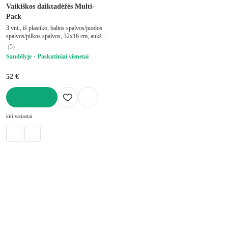
Vaikiškos daiktadėžės Multi-
Pack
3 vnt., iš plastiko, baltos spalvos/juodos
spalvos/pilkos spalvos, 32x16 cm, aukštis
11 cm
(
5
)
Sandėlyje
Paskutiniai vienetai
52 €
Į KREPŠELĮ
kiti variantai