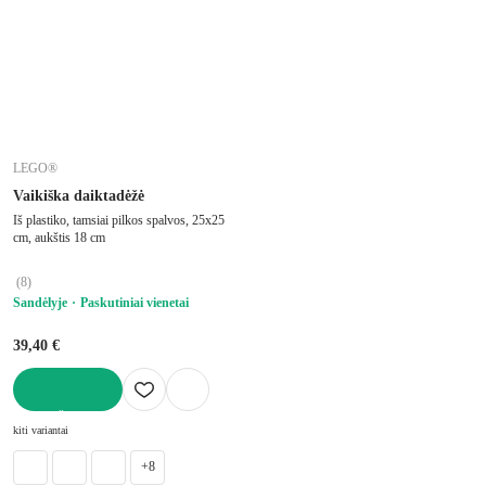
LEGO®
Vaikiška daiktadėžė
Iš plastiko, tamsiai pilkos spalvos, 25x25
cm, aukštis 18 cm
(
8
)
Sandėlyje
Paskutiniai vienetai
39,40 €
Į KREPŠELĮ
kiti variantai
+8