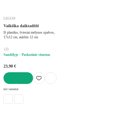
LEGO®
Vaikiška daiktadėžė
Iš plastiko, šviesiai mėlynos spalvos,
17x12 cm, aukštis 12 cm
(
2
)
Sandėlyje
Paskutinis vienetas
23,90 €
Į KREPŠELĮ
kiti variantai