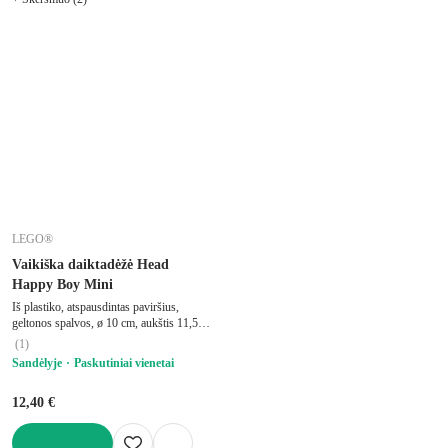
LEGO®
Vaikiška daiktadėžė Head
Happy Boy Mini
Iš plastiko, atspausdintas paviršius,
geltonos spalvos, ø 10 cm, aukštis 11,5
cm
(
1
)
Sandėlyje
Paskutiniai vienetai
12,40 €