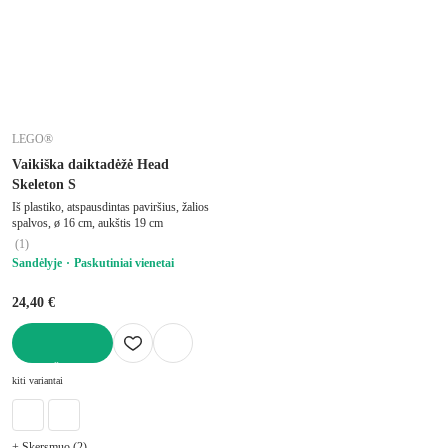
LEGO®
Vaikiška daiktadėžė Head
Skeleton S
Iš plastiko, atspausdintas paviršius, žalios
spalvos, ø 16 cm, aukštis 19 cm
(
1
)
Sandėlyje
Paskutiniai vienetai
24,40 €
Į KREPŠELĮ
kiti variantai
+ Skersmuo (2)