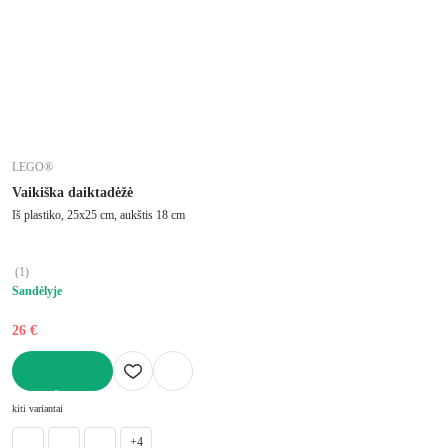
LEGO®
Vaikiška daiktadėžė
Iš plastiko, 25x25 cm, aukštis 18 cm
(
1
)
Sandėlyje
26 €
Į KREPŠELĮ
kiti variantai
+4