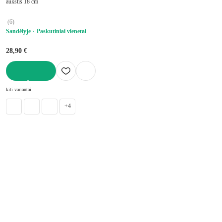
aukštis 18 cm
(
6
)
Sandėlyje
Paskutiniai vienetai
28,90 €
Į KREPŠELĮ
kiti variantai
+4