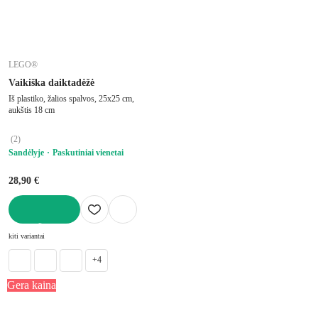
LEGO®
Vaikiška daiktadėžė
Iš plastiko, žalios spalvos, 25x25 cm,
aukštis 18 cm
(
2
)
Sandėlyje
Paskutiniai vienetai
28,90 €
Į KREPŠELĮ
kiti variantai
+4
Gera kaina