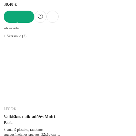
30,40 €
Į KREPŠELĮ
kiti variantai
+ Skersmuo (3)
LEGO®
Vaikiškos daiktadėžės Multi-
Pack
3 vnt., iš plastiko, raudonos
spalvos/mėlynos spalvos, 32x16 cm,