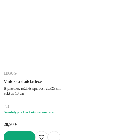
Į KREPŠELĮ
LEGO®
Vaikiška daiktadėžė
Iš plastiko, rožinės spalvos, 25x25 cm,
aukštis 18 cm
(
1
)
Sandėlyje
Paskutiniai vienetai
28,90 €