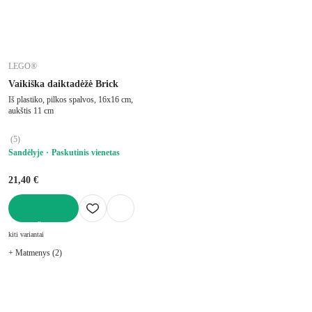
LEGO®
Vaikiška daiktadėžė Brick
Iš plastiko, pilkos spalvos, 16x16 cm,
aukštis 11 cm
(
5
)
Sandėlyje
Paskutinis vienetas
21,40 €
Į KREPŠELĮ
kiti variantai
+ Matmenys (2)