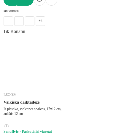
Į KREPŠELĮ
kiti variantai
+4
Tik Bonami
LEGO®
Vaikiška daiktadėžė
Iš plastiko, violetinės spalvos, 17x12 cm,
aukštis 12 cm
(
1
)
Sandėlyje
Paskutiniai vienetai