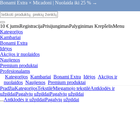
Bonami Extra × Micadoni |
Nuolaida iki 25 % →
10 € jums
Registracija
Prisijungimas
Palyginimas
Krepšelis
Menu
Kategorijos
Kambariai
Bonami Extra
Idėjos
Akcijos ir nuolaidos
Naujienos
Premium produktai
Profesionalams
Kategorijos
Kambariai
Bonami Extra
Idėjos
Akcijos ir
nuolaidos
Naujienos
Premium produktai
Pradžia
Kategorijos
Tekstilė
Miegamojo tekstilė
Antklodės ir
užpildai
Pagalvių užpildai
Pagalvių užpildai
...
Antklodės ir užpildai
Pagalvių užpildai