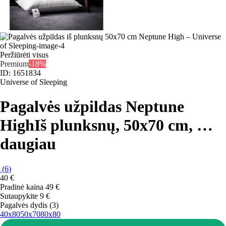
Peržiūrėti visus
Premium
-18%
ID: 1651834
Universe of Sleeping
Pagalvės užpildas Neptune
High
Iš plunksnų, 50x70 cm
, …
daugiau
(
6
)
40 €
Pradinė kaina
49 €
Sutaupykite 9 €
Pagalvės dydis (3)
40x80
50x70
80x80