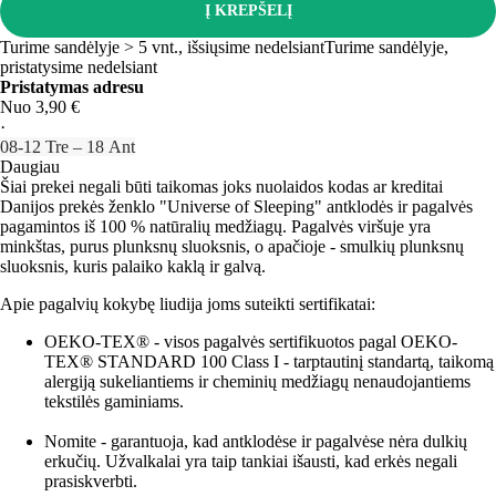
Į KREPŠELĮ
Turime sandėlyje > 5 vnt., išsiųsime nedelsiant
Turime sandėlyje,
pristatysime nedelsiant
Pristatymas adresu
Nuo 3,90 €
·
08‑12 Tre – 18 Ant
Daugiau
Šiai prekei negali būti taikomas joks nuolaidos kodas ar kreditai
Danijos prekės ženklo "Universe of Sleeping" antklodės ir pagalvės
pagamintos iš 100 % natūralių medžiagų. Pagalvės viršuje yra
minkštas, purus plunksnų sluoksnis, o apačioje - smulkių plunksnų
sluoksnis, kuris palaiko kaklą ir galvą.
Apie pagalvių kokybę liudija joms suteikti sertifikatai:
OEKO-TEX® - visos pagalvės sertifikuotos pagal OEKO-
TEX® STANDARD 100 Class I - tarptautinį standartą, taikomą
alergiją sukeliantiems ir cheminių medžiagų nenaudojantiems
tekstilės gaminiams.
Nomite - garantuoja, kad antklodėse ir pagalvėse nėra dulkių
erkučių. Užvalkalai yra taip tankiai išausti, kad erkės negali
prasiskverbti.