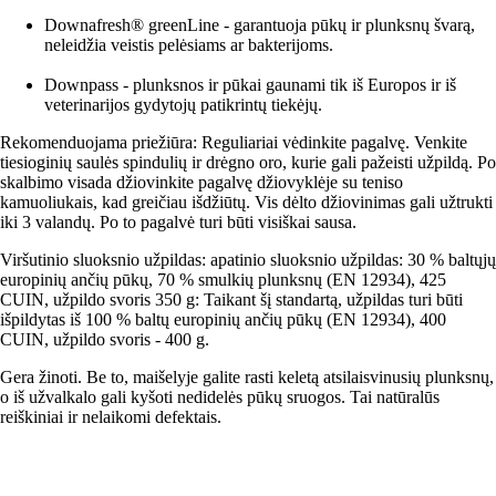
Downafresh® greenLine - garantuoja pūkų ir plunksnų švarą,
neleidžia veistis pelėsiams ar bakterijoms.
Downpass - plunksnos ir pūkai gaunami tik iš Europos ir iš
veterinarijos gydytojų patikrintų tiekėjų.
Rekomenduojama priežiūra: Reguliariai vėdinkite pagalvę. Venkite
tiesioginių saulės spindulių ir drėgno oro, kurie gali pažeisti užpildą. Po
skalbimo visada džiovinkite pagalvę džiovyklėje su teniso
kamuoliukais, kad greičiau išdžiūtų. Vis dėlto džiovinimas gali užtrukti
iki 3 valandų. Po to pagalvė turi būti visiškai sausa.
Viršutinio sluoksnio užpildas: apatinio sluoksnio užpildas: 30 % baltųjų
europinių ančių pūkų, 70 % smulkių plunksnų (EN 12934), 425
CUIN, užpildo svoris 350 g: Taikant šį standartą, užpildas turi būti
išpildytas iš 100 % baltų europinių ančių pūkų (EN 12934), 400
CUIN, užpildo svoris - 400 g.
Gera žinoti. Be to, maišelyje galite rasti keletą atsilaisvinusių plunksnų,
o iš užvalkalo gali kyšoti nedidelės pūkų sruogos. Tai natūralūs
reiškiniai ir nelaikomi defektais.