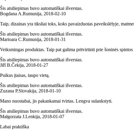
Šis atsiliepimas buvo automatiškai išverstas.
Bogdana A.
Rumunija
,
2018‑02‑10
Taip, dizainas yra tiksliai toks, koks pavaizduotas paveikslėlyje, matmen
Šis atsiliepimas buvo automatiškai išverstas.
Marioara C.
Rumunija
,
2018‑01‑31
Veiksmingas produktas. Taip pat galima pritvirtinti prie šoninės spinto
Šis atsiliepimas buvo automatiškai išverstas.
Jiří B.
Čekija
,
2018‑01‑27
Puikus įtaisas, taupo vietą.
Šis atsiliepimas buvo automatiškai išverstas.
Zuzana P.
Slovakija
,
2018‑01‑10
Mano nuostabai, jis pakankamai tvirtas. Lengva sulankstyti.
Šis atsiliepimas buvo automatiškai išverstas.
Małgorzata J.
Lenkija
,
2018‑01‑07
Labai praktiška