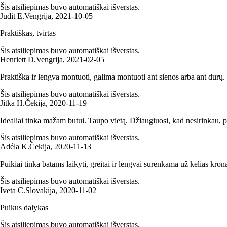
Šis atsiliepimas buvo automatiškai išverstas.
Judit E.
Vengrija
,
2021‑10‑05
Praktiškas, tvirtas
Šis atsiliepimas buvo automatiškai išverstas.
Henriett D.
Vengrija
,
2021‑02‑05
Praktiška ir lengva montuoti, galima montuoti ant sienos arba ant durų.
Šis atsiliepimas buvo automatiškai išverstas.
Jitka H.
Čekija
,
2020‑11‑19
Idealiai tinka mažam butui. Taupo vietą. Džiaugiuosi, kad nesirinkau, 
Šis atsiliepimas buvo automatiškai išverstas.
Adéla K.
Čekija
,
2020‑11‑13
Puikiai tinka batams laikyti, greitai ir lengvai surenkama už kelias kron
Šis atsiliepimas buvo automatiškai išverstas.
Iveta C.
Slovakija
,
2020‑11‑02
Puikus dalykas
Šis atsiliepimas buvo automatiškai išverstas.