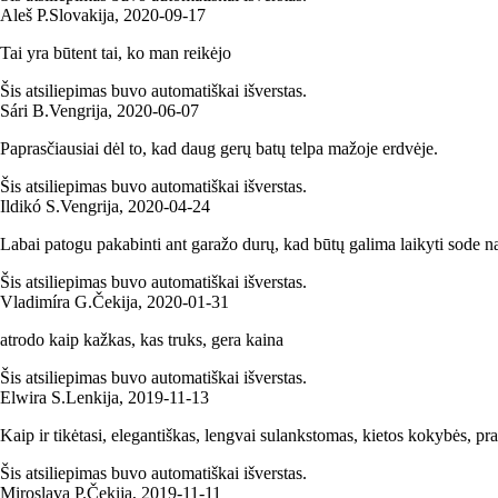
Aleš P.
Slovakija
,
2020‑09‑17
Tai yra būtent tai, ko man reikėjo
Šis atsiliepimas buvo automatiškai išverstas.
Sári B.
Vengrija
,
2020‑06‑07
Paprasčiausiai dėl to, kad daug gerų batų telpa mažoje erdvėje.
Šis atsiliepimas buvo automatiškai išverstas.
Ildikó S.
Vengrija
,
2020‑04‑24
Labai patogu pakabinti ant garažo durų, kad būtų galima laikyti sode 
Šis atsiliepimas buvo automatiškai išverstas.
Vladimíra G.
Čekija
,
2020‑01‑31
atrodo kaip kažkas, kas truks, gera kaina
Šis atsiliepimas buvo automatiškai išverstas.
Elwira S.
Lenkija
,
2019‑11‑13
Kaip ir tikėtasi, elegantiškas, lengvai sulankstomas, kietos kokybės, pra
Šis atsiliepimas buvo automatiškai išverstas.
Miroslava P.
Čekija
,
2019‑11‑11