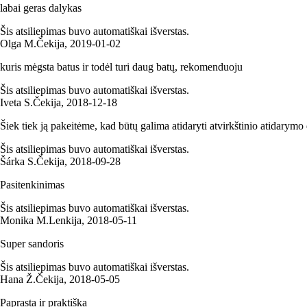
labai geras dalykas
Šis atsiliepimas buvo automatiškai išverstas.
Olga M.
Čekija
,
2019‑01‑02
kuris mėgsta batus ir todėl turi daug batų, rekomenduoju
Šis atsiliepimas buvo automatiškai išverstas.
Iveta S.
Čekija
,
2018‑12‑18
Šiek tiek ją pakeitėme, kad būtų galima atidaryti atvirkštinio atidarymo 
Šis atsiliepimas buvo automatiškai išverstas.
Šárka S.
Čekija
,
2018‑09‑28
Pasitenkinimas
Šis atsiliepimas buvo automatiškai išverstas.
Monika M.
Lenkija
,
2018‑05‑11
Super sandoris
Šis atsiliepimas buvo automatiškai išverstas.
Hana Ž.
Čekija
,
2018‑05‑05
Paprasta ir praktiška