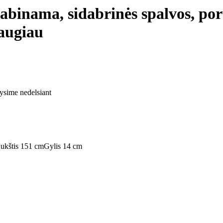
abinama, sidabrinės spalvos, porų
augiau
tysime nedelsiant
ukštis 151 cm
Gylis 14 cm