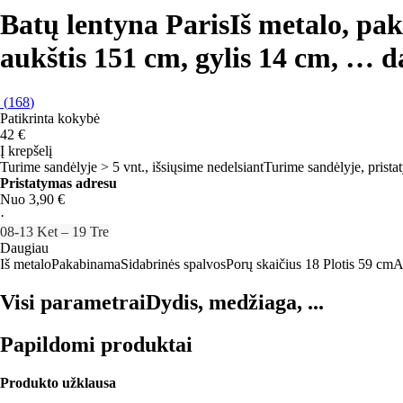
Batų lentyna Paris
Iš metalo, pak
aukštis 151 cm, gylis 14 cm
, …
d
(
168
)
Patikrinta kokybė
42 €
Į krepšelį
Turime sandėlyje > 5 vnt., išsiųsime nedelsiant
Turime sandėlyje, prista
Pristatymas adresu
Nuo 3,90 €
·
08‑13 Ket – 19 Tre
Daugiau
Iš metalo
Pakabinama
Sidabrinės spalvos
Porų skaičius 18
Plotis 59 cm
A
Visi parametrai
Dydis, medžiaga, ...
Papildomi produktai
Produkto užklausa