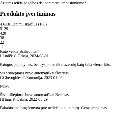
Ar jums reikia pagalbos dėl parametrų ar pasirinkimo?
Produkto įvertinimas
4.6
Atsiliepimų skaičius
(
168
)
5
129
4
28
3
8
2
2
1
1
Kaip veikia atsiliepimai?
L
Luděk C.
Čekija
,
2024‑08‑01
Patogus papildymas, bet trys poros tik mažesnių batų šalia vienas kito.
Šis atsiliepimas buvo automatiškai išverstas.
G
Gheorghies C.
Rumunija
,
2023‑01‑05
Puiku!
Šis atsiliepimas buvo automatiškai išverstas.
H
Hana K.
Čekija
,
2022‑05‑29
Pakabinama batų lentyna prie nedidelio buto durų. Geras įrengimas.