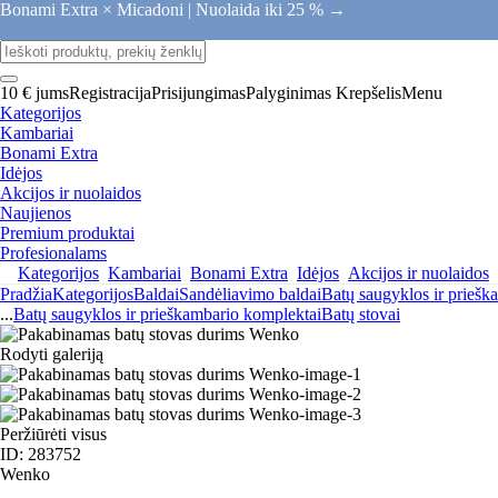
Bonami Extra × Micadoni |
Nuolaida iki 25 % →
10 € jums
Registracija
Prisijungimas
Palyginimas
Krepšelis
Menu
Kategorijos
Kambariai
Bonami Extra
Idėjos
Akcijos ir nuolaidos
Naujienos
Premium produktai
Profesionalams
Kategorijos
Kambariai
Bonami Extra
Idėjos
Akcijos ir nuolaidos
Pradžia
Kategorijos
Baldai
Sandėliavimo baldai
Batų saugyklos ir priešk
...
Batų saugyklos ir prieškambario komplektai
Batų stovai
Rodyti galeriją
Peržiūrėti visus
ID: 283752
Wenko