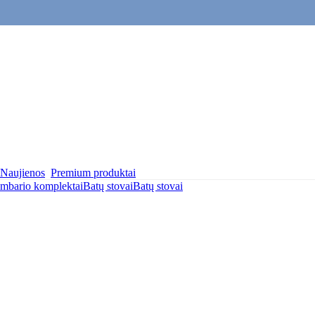
Naujienos
Premium produktai
ambario komplektai
Batų stovai
Batų stovai