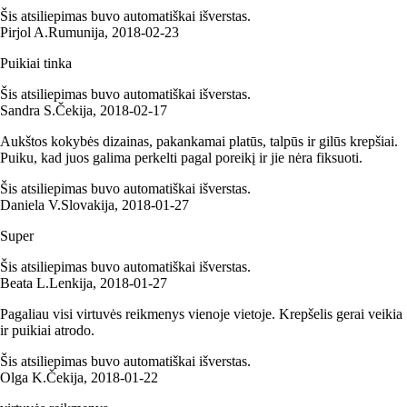
Šis atsiliepimas buvo automatiškai išverstas.
Pirjol A.
Rumunija
,
2018‑02‑23
Puikiai tinka
Šis atsiliepimas buvo automatiškai išverstas.
Sandra S.
Čekija
,
2018‑02‑17
Aukštos kokybės dizainas, pakankamai platūs, talpūs ir gilūs krepšiai.
Puiku, kad juos galima perkelti pagal poreikį ir jie nėra fiksuoti.
Šis atsiliepimas buvo automatiškai išverstas.
Daniela V.
Slovakija
,
2018‑01‑27
Super
Šis atsiliepimas buvo automatiškai išverstas.
Beata L.
Lenkija
,
2018‑01‑27
Pagaliau visi virtuvės reikmenys vienoje vietoje. Krepšelis gerai veikia
ir puikiai atrodo.
Šis atsiliepimas buvo automatiškai išverstas.
Olga K.
Čekija
,
2018‑01‑22