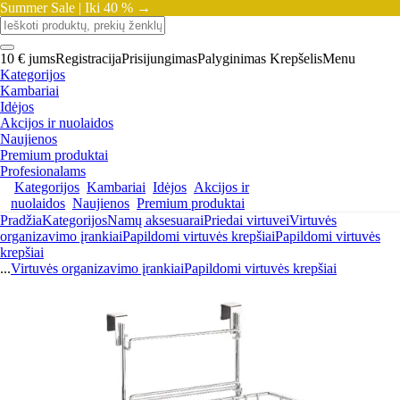
Summer Sale |
Iki 40 % →
10 € jums
Registracija
Prisijungimas
Palyginimas
Krepšelis
Menu
Kategorijos
Kambariai
Idėjos
Akcijos ir nuolaidos
Naujienos
Premium produktai
Profesionalams
Kategorijos
Kambariai
Idėjos
Akcijos ir
nuolaidos
Naujienos
Premium produktai
Pradžia
Kategorijos
Namų aksesuarai
Priedai virtuvei
Virtuvės
organizavimo įrankiai
Papildomi virtuvės krepšiai
Papildomi virtuvės
krepšiai
...
Virtuvės organizavimo įrankiai
Papildomi virtuvės krepšiai