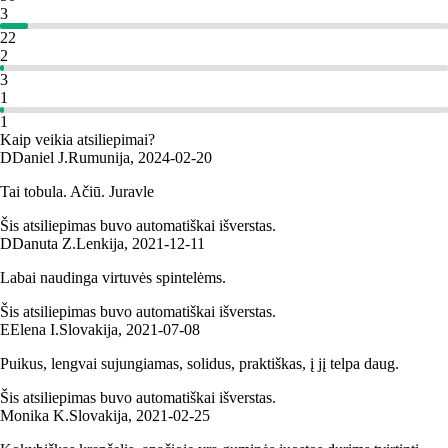
3
22
2
3
1
1
Kaip veikia atsiliepimai?
D
Daniel J.
Rumunija
,
2024‑02‑20
Tai tobula. Ačiū. Juravle
Šis atsiliepimas buvo automatiškai išverstas.
D
Danuta Z.
Lenkija
,
2021‑12‑11
Labai naudinga virtuvės spintelėms.
Šis atsiliepimas buvo automatiškai išverstas.
E
Elena I.
Slovakija
,
2021‑07‑08
Puikus, lengvai sujungiamas, solidus, praktiškas, į jį telpa daug.
Šis atsiliepimas buvo automatiškai išverstas.
Monika K.
Slovakija
,
2021‑02‑25