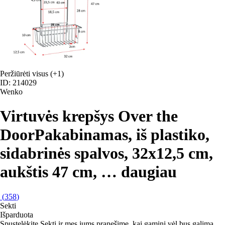
Peržiūrėti visus
(+1)
ID: 214029
Wenko
Virtuvės krepšys Over the
Door
Pakabinamas, iš plastiko,
sidabrinės spalvos, 32x12,5 cm,
aukštis 47 cm
, …
daugiau
(
358
)
Sekti
Išparduota
Spustelėkite Sekti ir mes jums pranešime, kai gaminį vėl bus galima