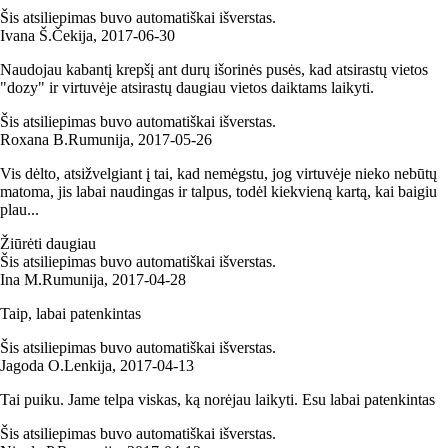
Šis atsiliepimas buvo automatiškai išverstas.
Ivana Š.
Čekija
,
2017‑06‑30
Naudojau kabantį krepšį ant durų išorinės pusės, kad atsirastų vietos
"dozy" ir virtuvėje atsirastų daugiau vietos daiktams laikyti.
Šis atsiliepimas buvo automatiškai išverstas.
Roxana B.
Rumunija
,
2017‑05‑26
Vis dėlto, atsižvelgiant į tai, kad nemėgstu, jog virtuvėje nieko nebūtų
matoma, jis labai naudingas ir talpus, todėl kiekvieną kartą, kai baigiu
plau...
Žiūrėti daugiau
Šis atsiliepimas buvo automatiškai išverstas.
Ina M.
Rumunija
,
2017‑04‑28
Taip, labai patenkintas
Šis atsiliepimas buvo automatiškai išverstas.
Jagoda O.
Lenkija
,
2017‑04‑13
Tai puiku. Jame telpa viskas, ką norėjau laikyti. Esu labai patenkintas
Šis atsiliepimas buvo automatiškai išverstas.