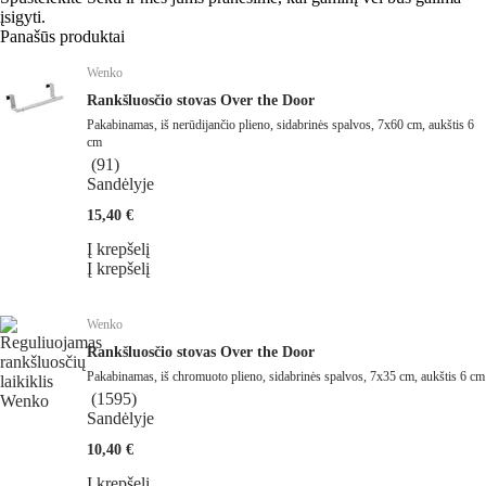
įsigyti.
Panašūs produktai
Wenko
Rankšluosčio stovas Over the Door
Pakabinamas, iš nerūdijančio plieno, sidabrinės spalvos, 7x60 cm, aukštis 6
cm
(
91
)
Sandėlyje
15,40 €
Į krepšelį
Į krepšelį
Wenko
Rankšluosčio stovas Over the Door
Pakabinamas, iš chromuoto plieno, sidabrinės spalvos, 7x35 cm, aukštis 6 cm
(
1595
)
Sandėlyje
10,40 €
Į krepšelį