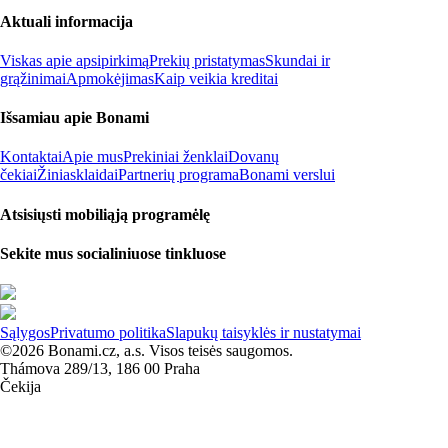
Aktuali informacija
Viskas apie apsipirkimą
Prekių pristatymas
Skundai ir
grąžinimai
Apmokėjimas
Kaip veikia kreditai
Išsamiau apie Bonami
Kontaktai
Apie mus
Prekiniai ženklai
Dovanų
čekiai
Žiniasklaidai
Partnerių programa
Bonami verslui
Atsisiųsti mobiliąją programėlę
Sekite mus socialiniuose tinkluose
Sąlygos
Privatumo politika
Slapukų taisyklės ir nustatymai
©2026 Bonami.cz, a.s. Visos teisės saugomos.
Thámova 289/13, 186 00 Praha
Čekija