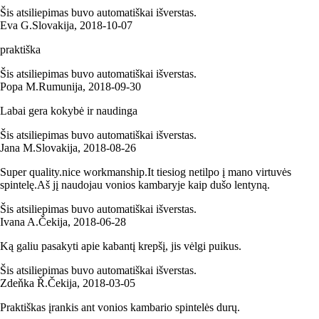
Šis atsiliepimas buvo automatiškai išverstas.
Eva G.
Slovakija
,
2018‑10‑07
praktiška
Šis atsiliepimas buvo automatiškai išverstas.
Popa M.
Rumunija
,
2018‑09‑30
Labai gera kokybė ir naudinga
Šis atsiliepimas buvo automatiškai išverstas.
Jana M.
Slovakija
,
2018‑08‑26
Super quality.nice workmanship.It tiesiog netilpo į mano virtuvės
spintelę.Aš jį naudojau vonios kambaryje kaip dušo lentyną.
Šis atsiliepimas buvo automatiškai išverstas.
Ivana A.
Čekija
,
2018‑06‑28
Ką galiu pasakyti apie kabantį krepšį, jis vėlgi puikus.
Šis atsiliepimas buvo automatiškai išverstas.
Zdeňka Ř.
Čekija
,
2018‑03‑05
Praktiškas įrankis ant vonios kambario spintelės durų.