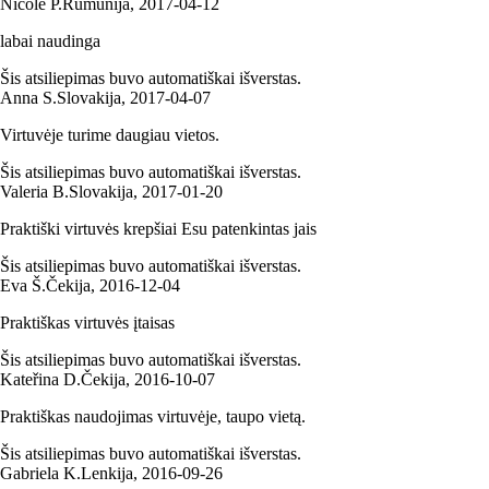
Nicole P.
Rumunija
,
2017‑04‑12
labai naudinga
Šis atsiliepimas buvo automatiškai išverstas.
Anna S.
Slovakija
,
2017‑04‑07
Virtuvėje turime daugiau vietos.
Šis atsiliepimas buvo automatiškai išverstas.
Valeria B.
Slovakija
,
2017‑01‑20
Praktiški virtuvės krepšiai Esu patenkintas jais
Šis atsiliepimas buvo automatiškai išverstas.
Eva Š.
Čekija
,
2016‑12‑04
Praktiškas virtuvės įtaisas
Šis atsiliepimas buvo automatiškai išverstas.
Kateřina D.
Čekija
,
2016‑10‑07
Praktiškas naudojimas virtuvėje, taupo vietą.
Šis atsiliepimas buvo automatiškai išverstas.
Gabriela K.
Lenkija
,
2016‑09‑26