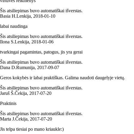
virtuvės reikmenys
Šis atsiliepimas buvo automatiškai išverstas.
Basia H.
Lenkija
,
2018‑01‑10
labai naudinga
Šis atsiliepimas buvo automatiškai išverstas.
Ilona S.
Lenkija
,
2018‑01‑06
tvarkingai pagamintas, patogus, jis yra gerai
Šis atsiliepimas buvo automatiškai išverstas.
Dana D.
Rumunija
,
2017‑09‑07
Geros kokybės ir labai praktiškas. Galima naudoti daugelyje vietų.
Šis atsiliepimas buvo automatiškai išverstas.
Jaruš Š.
Čekija
,
2017‑07‑20
Praktinis
Šis atsiliepimas buvo automatiškai išverstas.
Marta J.
Čekija
,
2017‑07‑20
Jis telpa tiesiai po mano kriaukle:)