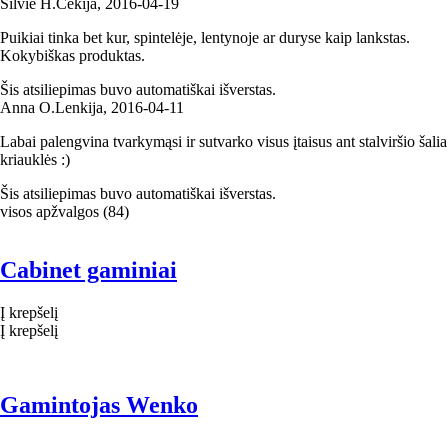
Silvie H.
Čekija
,
2016‑04‑19
Puikiai tinka bet kur, spintelėje, lentynoje ar duryse kaip lankstas.
Kokybiškas produktas.
Šis atsiliepimas buvo automatiškai išverstas.
Anna O.
Lenkija
,
2016‑04‑11
Labai palengvina tvarkymąsi ir sutvarko visus įtaisus ant stalviršio šalia
kriauklės :)
Šis atsiliepimas buvo automatiškai išverstas.
visos apžvalgos
(
84
)
Cabinet gaminiai
Į krepšelį
Į krepšelį
Gamintojas Wenko