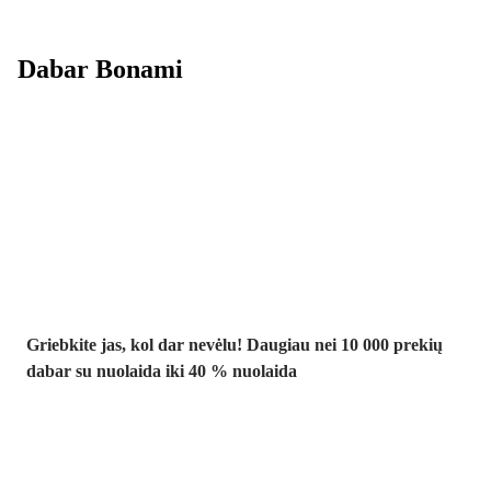
Dabar Bonami
Summer Sale
iki -40 %
Griebkite jas, kol dar nevėlu! Daugiau nei 10 000 prekių
dabar su nuolaida iki 40 % nuolaida
Sodas su
nuolaida