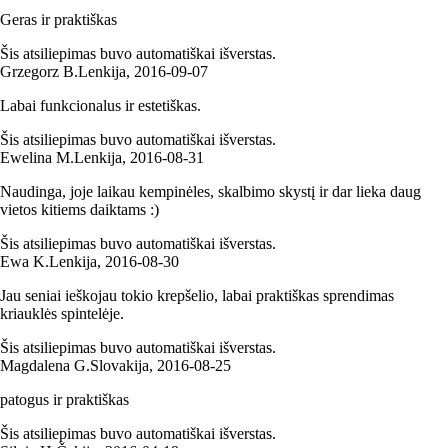
Geras ir praktiškas
Šis atsiliepimas buvo automatiškai išverstas.
Grzegorz B.
Lenkija
,
2016‑09‑07
Labai funkcionalus ir estetiškas.
Šis atsiliepimas buvo automatiškai išverstas.
Ewelina M.
Lenkija
,
2016‑08‑31
Naudinga, joje laikau kempinėles, skalbimo skystį ir dar lieka daug
vietos kitiems daiktams :)
Šis atsiliepimas buvo automatiškai išverstas.
Ewa K.
Lenkija
,
2016‑08‑30
Jau seniai ieškojau tokio krepšelio, labai praktiškas sprendimas
kriauklės spintelėje.
Šis atsiliepimas buvo automatiškai išverstas.
Magdalena G.
Slovakija
,
2016‑08‑25
patogus ir praktiškas
Šis atsiliepimas buvo automatiškai išverstas.