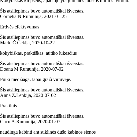
Kokybiškas krepšelis, apačioje yra guminės juostos durims tvirtinti.
Šis atsiliepimas buvo automatiškai išverstas.
Cornelia N.
Rumunija
,
2021‑01‑25
Erdvės efektyvumas
Šis atsiliepimas buvo automatiškai išverstas.
Marie Č.
Čekija
,
2020‑10‑22
kokybiškas, praktiškas, atitiko lūkesčius
Šis atsiliepimas buvo automatiškai išverstas.
Doana M.
Rumunija
,
2020‑07‑02
Puiki medžiaga, labai graži virtuvėje.
Šis atsiliepimas buvo automatiškai išverstas.
Anna Z.
Lenkija
,
2020‑07‑02
Praktinis
Šis atsiliepimas buvo automatiškai išverstas.
Cucu A.
Rumunija
,
2020‑01‑07
naudinga kabinti ant stiklinės dušo kabinos sienos