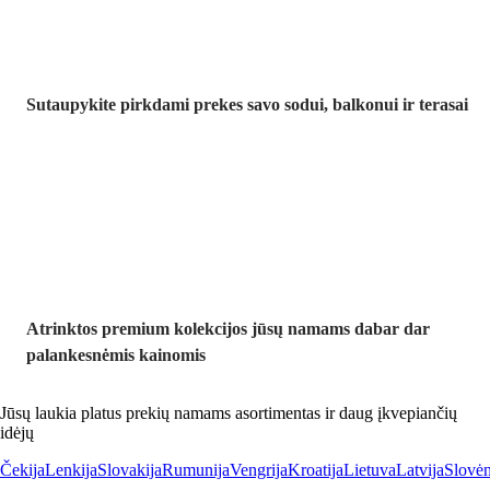
Sutaupykite pirkdami prekes savo sodui, balkonui ir terasai
Premium su
nuolaida
Atrinktos premium kolekcijos jūsų namams dabar dar
palankesnėmis kainomis
Jūsų laukia platus prekių namams asortimentas ir daug įkvepiančių
idėjų
Čekija
Lenkija
Slovakija
Rumunija
Vengrija
Kroatija
Lietuva
Latvija
Slovėn