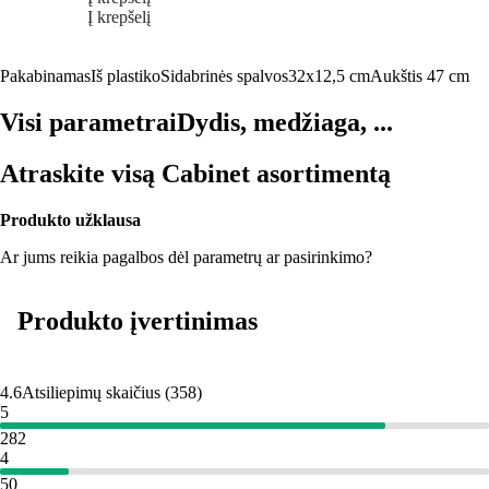
Į krepšelį
Pakabinamas
Iš plastiko
Sidabrinės spalvos
32x12,5 cm
Aukštis 47 cm
Visi parametrai
Dydis, medžiaga, ...
Atraskite visą Cabinet asortimentą
Produkto užklausa
Ar jums reikia pagalbos dėl parametrų ar pasirinkimo?
Produkto įvertinimas
4.6
Atsiliepimų skaičius
(
358
)
5
282
4
50