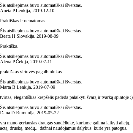
Šis atsiliepimas buvo automatiškai išverstas.
Aneta P.
Lenkija
,
2019‑12‑10
Praktiškas ir nematomas
Šis atsiliepimas buvo automatiškai išverstas.
Beata H.
Slovakija
,
2019‑08‑09
Praktiška.
Šis atsiliepimas buvo automatiškai išverstas.
Alena P.
Čekija
,
2019‑07‑11
praktiškas virtuvės pagalbininkas
Šis atsiliepimas buvo automatiškai išverstas.
Marta B.
Lenkija
,
2019‑07‑09
tvirtas, elegantiškas krepšelis padeda palaikyti švarą ir tvarką spintoje :)
Šis atsiliepimas buvo automatiškai išverstas.
Dana D.
Rumunija
,
2019‑05‑22
yra mano geriausias draugas sandėliuke, kuriame galima laikyti aliejų,
actą, druską, medų... dažnai naudojamus dalykus, kurie yra patogūs.