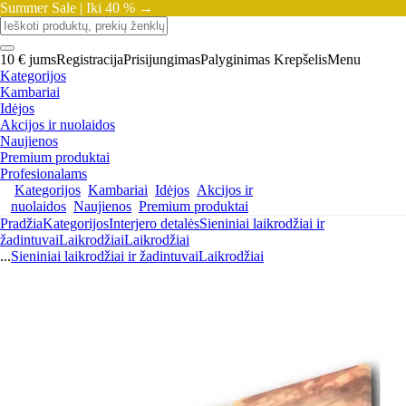
Summer Sale |
Iki 40 % →
10 € jums
Registracija
Prisijungimas
Palyginimas
Krepšelis
Menu
Kategorijos
Kambariai
Idėjos
Akcijos ir nuolaidos
Naujienos
Premium produktai
Profesionalams
Kategorijos
Kambariai
Idėjos
Akcijos ir
nuolaidos
Naujienos
Premium produktai
Pradžia
Kategorijos
Interjero detalės
Sieniniai laikrodžiai ir
žadintuvai
Laikrodžiai
Laikrodžiai
...
Sieniniai laikrodžiai ir žadintuvai
Laikrodžiai