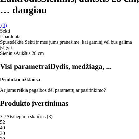
…
daugiau
(
3
)
Sekti
Išparduota
Spustelėkite Sekti ir mes jums pranešime, kai gaminį vėl bus galima
įsigyti.
Sieninis
Aukštis 28 cm
Visi parametrai
Dydis, medžiaga, ...
Produkto užklausa
Ar jums reikia pagalbos dėl parametrų ar pasirinkimo?
Produkto įvertinimas
3.7
Atsiliepimų skaičius
(
3
)
5
2
4
0
3
0
2
0