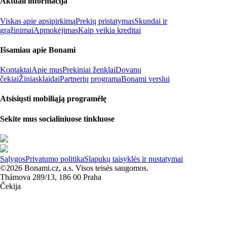
Aktuali informacija
Viskas apie apsipirkimą
Prekių pristatymas
Skundai ir
grąžinimai
Apmokėjimas
Kaip veikia kreditai
Išsamiau apie Bonami
Kontaktai
Apie mus
Prekiniai ženklai
Dovanų
čekiai
Žiniasklaidai
Partnerių programa
Bonami verslui
Atsisiųsti mobiliąją programėlę
Sekite mus socialiniuose tinkluose
Sąlygos
Privatumo politika
Slapukų taisyklės ir nustatymai
©2026 Bonami.cz, a.s. Visos teisės saugomos.
Thámova 289/13, 186 00 Praha
Čekija