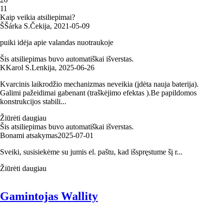
1
1
Kaip veikia atsiliepimai?
Š
Šárka S.
Čekija
,
2021‑05‑09
puiki idėja apie valandas nuotraukoje
Šis atsiliepimas buvo automatiškai išverstas.
K
Karol S.
Lenkija
,
2025‑06‑26
Kvarcinis laikrodžio mechanizmas neveikia (įdėta nauja baterija).
Galimi pažeidimai gabenant (traškėjimo efektas ).Be papildomos
konstrukcijos stabili...
Žiūrėti daugiau
Šis atsiliepimas buvo automatiškai išverstas.
Bonami atsakymas
2025‑07‑01
Sveiki, susisiekėme su jumis el. paštu, kad išspręstume šį r...
Žiūrėti daugiau
Gamintojas Wallity