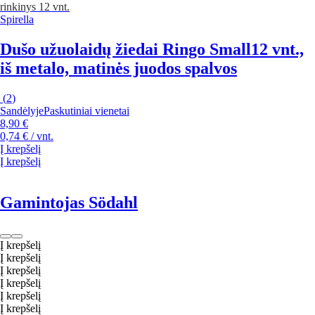
rinkinys 12 vnt.
Spirella
Dušo užuolaidų žiedai Ringo Small
12 vnt.,
iš metalo, matinės juodos spalvos
(
2
)
Sandėlyje
Paskutiniai vienetai
8,90 €
0,74 € / vnt.
Į krepšelį
Į krepšelį
Gamintojas Södahl
Į krepšelį
Į krepšelį
Į krepšelį
Į krepšelį
Į krepšelį
Į krepšelį