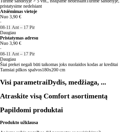
Turime sandėlyje > 5 vnt., išsiųsime nedelsiant
Turime sandėlyje,
pristatysime nedelsiant
Atsiėmimas vietoje
Nuo 3,90 €
·
08‑11 Ant – 17 Pir
Daugiau
Pristatymas adresu
Nuo 3,90 €
·
08‑11 Ant – 17 Pir
Daugiau
Šiai prekei negali būti taikomas joks nuolaidos kodas ar kreditai
Tamsiai pilkos spalvos
180x200 cm
Visi parametrai
Dydis, medžiaga, ...
Atraskite visą Comfort asortimentą
Papildomi produktai
Produkto užklausa