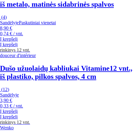
iš metalo, matinės sidabrinės spalvos
(
4
)
Sandėlyje
Paskutiniai vienetai
8,90 €
0,74 € / vnt.
Į krepšelį
Į krepšelį
rinkinys 12 vnt.
douceur d'intérieur
Dušo užuolaidų kabliukai Vitamine
12 vnt.,
iš plastiko, pilkos spalvos, 4 cm
(
12
)
Sandėlyje
3,90 €
0,33 € / vnt.
Į krepšelį
Į krepšelį
rinkinys 12 vnt.
Wenko