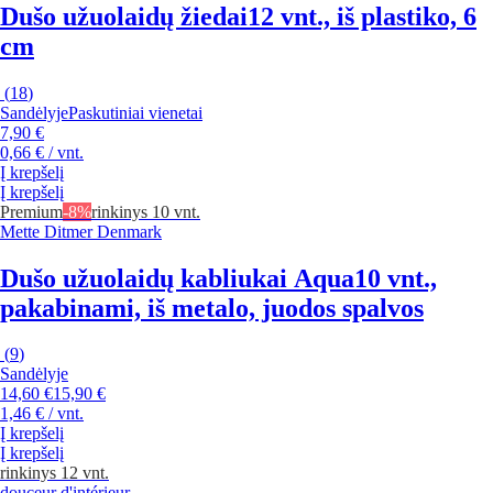
Dušo užuolaidų žiedai
12 vnt., iš plastiko, 6
cm
(
18
)
Sandėlyje
Paskutiniai vienetai
7,90 €
0,66 € / vnt.
Į krepšelį
Į krepšelį
Premium
-8%
rinkinys 10 vnt.
Mette Ditmer Denmark
Dušo užuolaidų kabliukai Aqua
10 vnt.,
pakabinami, iš metalo, juodos spalvos
(
9
)
Sandėlyje
14,60 €
15,90 €
1,46 € / vnt.
Į krepšelį
Į krepšelį
rinkinys 12 vnt.
douceur d'intérieur