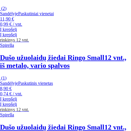
(
2
)
Sandėlyje
Paskutiniai vienetai
11,90 €
0,99 € / vnt.
Į krepšelį
Į krepšelį
rinkinys 12 vnt.
Spirella
Dušo užuolaidų žiedai Ringo Small
12 vnt.,
iš metalo, vario spalvos
(
1
)
Sandėlyje
Paskutinis vienetas
8,90 €
0,74 € / vnt.
Į krepšelį
Į krepšelį
rinkinys 12 vnt.
Spirella
Dušo užuolaidų žiedai Ringo Small
12 vnt.,