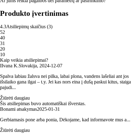
Ar jums reikia pagalbos dėl parametrų ar pasirinkimo?
Produkto įvertinimas
4.3
Atsiliepimų skaičius
(
3
)
5
2
4
0
3
1
2
0
1
0
Kaip veikia atsiliepimai?
I
Ivana K.
Slovakija
,
2024‑12‑07
Spalva labiau žalsva nei pilka, labai plona, vandens lašeliai ant jos
išsilaiko gana ilgai – t.y. Jei kas nors eina į dušą paskui kitus, staiga
pajudi...
Žiūrėti daugiau
Šis atsiliepimas buvo automatiškai išverstas.
Bonami atsakymas
2025‑01‑31
Gerbiamasis pone arba ponia, Dėkojame, kad informavote mus a...
Žiūrėti daugiau