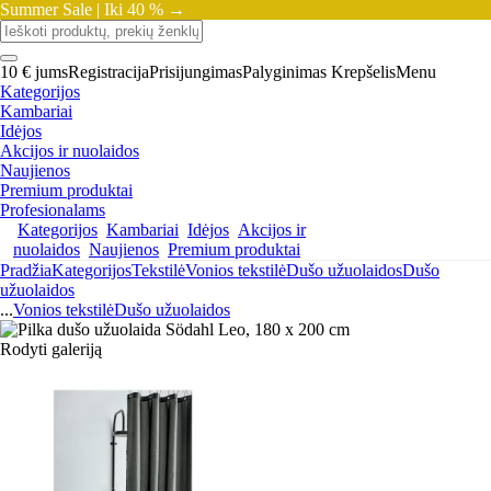
Summer Sale |
Iki 40 % →
10 € jums
Registracija
Prisijungimas
Palyginimas
Krepšelis
Menu
Kategorijos
Kambariai
Idėjos
Akcijos ir nuolaidos
Naujienos
Premium produktai
Profesionalams
Kategorijos
Kambariai
Idėjos
Akcijos ir
nuolaidos
Naujienos
Premium produktai
Pradžia
Kategorijos
Tekstilė
Vonios tekstilė
Dušo užuolaidos
Dušo
užuolaidos
...
Vonios tekstilė
Dušo užuolaidos
Rodyti galeriją