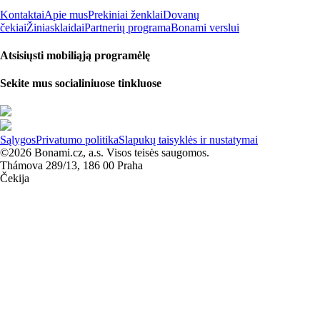
Kontaktai
Apie mus
Prekiniai ženklai
Dovanų
čekiai
Žiniasklaidai
Partnerių programa
Bonami verslui
Atsisiųsti mobiliąją programėlę
Sekite mus socialiniuose tinkluose
Sąlygos
Privatumo politika
Slapukų taisyklės ir nustatymai
©2026 Bonami.cz, a.s. Visos teisės saugomos.
Thámova 289/13, 186 00 Praha
Čekija