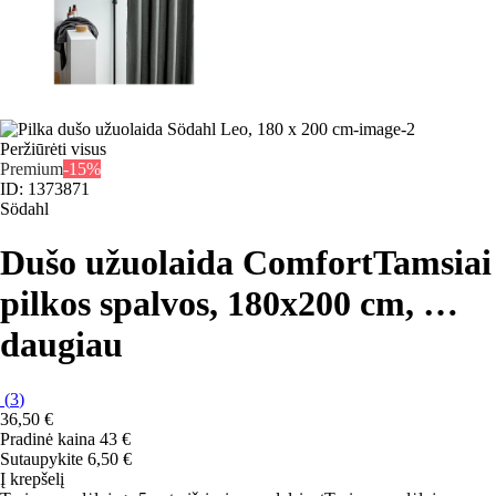
Peržiūrėti visus
Premium
-15%
ID: 1373871
Södahl
Dušo užuolaida Comfort
Tamsiai
pilkos spalvos, 180x200 cm
, …
daugiau
(
3
)
36,50 €
Pradinė kaina
43 €
Sutaupykite 6,50 €
Į krepšelį