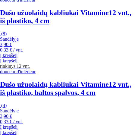
Dušo užuolaidų kabliukai Vitamine
12 vnt.,
iš plastiko, 4 cm
(
8
)
Sandėlyje
3,90 €
0,33 € / vnt.
Į krepšelį
Į krepšelį
rinkinys 12 vnt.
douceur d'intérieur
Dušo užuolaidų kabliukai Vitamine
12 vnt.,
iš plastiko, baltos spalvos, 4 cm
(
4
)
Sandėlyje
3,90 €
0,33 € / vnt.
Į krepšelį
Į krepšelį