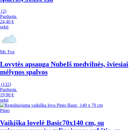
(
2
)
Parduota
24,40 €
sekti
Mr. Fox
Lovytės apsauga Nube
Iš medvilnės, šviesiai
mėlynos spalvos
(
132
)
Parduota
19,90 €
sekti
Pinio
Vaikiška lovelė Basic
70x140 cm, su