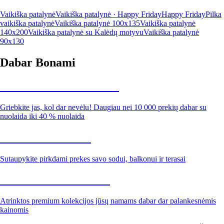
Vaikiška patalynė
Vaikiška patalynė · Happy Friday
Happy Friday
Pilka
vaikiška patalynė
Vaikiška patalynė 100x135
Vaikiška patalynė
140x200
Vaikiška patalynė su Kalėdų motyvu
Vaikiška patalynė
90x130
Dabar Bonami
Summer Sale iki -40 %
Griebkite jas, kol dar nevėlu! Daugiau nei 10 000 prekių dabar su
nuolaida iki 40 % nuolaida
Sodas su nuolaida
Sutaupykite pirkdami prekes savo sodui, balkonui ir terasai
Premium su nuolaida
Atrinktos premium kolekcijos jūsų namams dabar dar palankesnėmis
kainomis