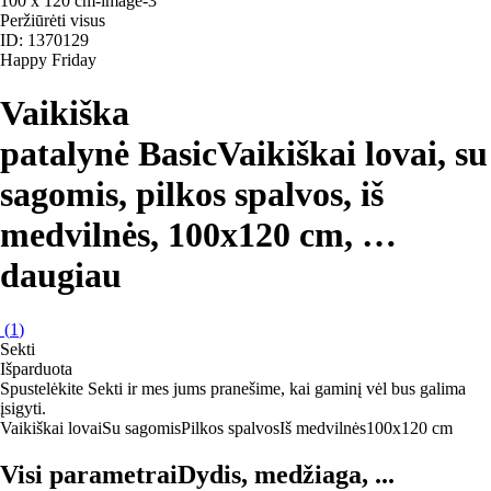
Peržiūrėti visus
ID: 1370129
Happy Friday
Vaikiška
patalynė Basic
Vaikiškai lovai, su
sagomis, pilkos spalvos, iš
medvilnės, 100x120 cm
, …
daugiau
(
1
)
Sekti
Išparduota
Spustelėkite Sekti ir mes jums pranešime, kai gaminį vėl bus galima
įsigyti.
Vaikiškai lovai
Su sagomis
Pilkos spalvos
Iš medvilnės
100x120 cm
Visi parametrai
Dydis, medžiaga, ...