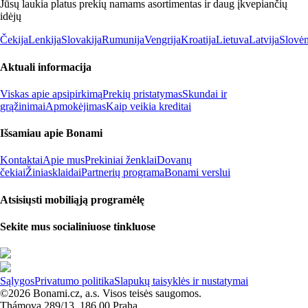
Jūsų laukia platus prekių namams asortimentas ir daug įkvepiančių
idėjų
Čekija
Lenkija
Slovakija
Rumunija
Vengrija
Kroatija
Lietuva
Latvija
Slovėn
Aktuali informacija
Viskas apie apsipirkimą
Prekių pristatymas
Skundai ir
grąžinimai
Apmokėjimas
Kaip veikia kreditai
Išsamiau apie Bonami
Kontaktai
Apie mus
Prekiniai ženklai
Dovanų
čekiai
Žiniasklaidai
Partnerių programa
Bonami verslui
Atsisiųsti mobiliąją programėlę
Sekite mus socialiniuose tinkluose
Sąlygos
Privatumo politika
Slapukų taisyklės ir nustatymai
©2026 Bonami.cz, a.s. Visos teisės saugomos.
Thámova 289/13, 186 00 Praha