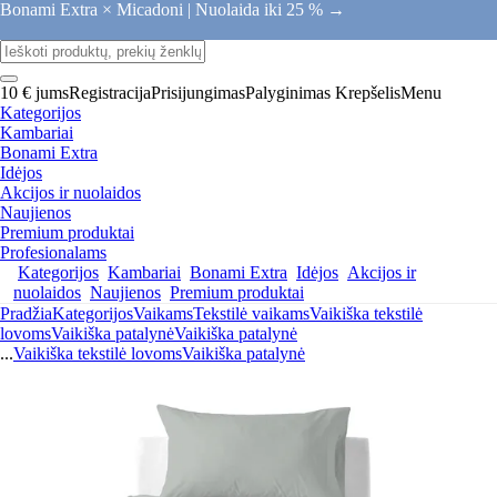
Bonami Extra × Micadoni |
Nuolaida iki 25 % →
10 € jums
Registracija
Prisijungimas
Palyginimas
Krepšelis
Menu
Kategorijos
Kambariai
Bonami Extra
Idėjos
Akcijos ir nuolaidos
Naujienos
Premium produktai
Profesionalams
Kategorijos
Kambariai
Bonami Extra
Idėjos
Akcijos ir
nuolaidos
Naujienos
Premium produktai
Pradžia
Kategorijos
Vaikams
Tekstilė vaikams
Vaikiška tekstilė
lovoms
Vaikiška patalynė
Vaikiška patalynė
...
Vaikiška tekstilė lovoms
Vaikiška patalynė