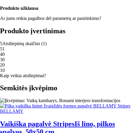
Produkto užklausa
Ar jums reikia pagalbos dėl parametrų ar pasirinkimo?
Produkto įvertinimas
5
Atsiliepimų skaičius
(
1
)
5
1
4
0
3
0
2
0
1
0
Kaip veikia atsiliepimai?
Semkitės įkvėpimo
BELLAMY
Vaikiška pagalvė Stripes
Iš lino, pilkos
spalvos, 50x50 cm