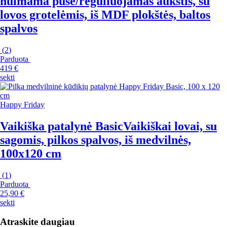
nuimama puse/reguliuojamas aukštis, su
lovos grotelėmis, iš MDF plokštės, baltos
spalvos
(
2
)
Parduota
419 €
sekti
Happy Friday
Vaikiška patalynė Basic
Vaikiškai lovai, su
sagomis, pilkos spalvos, iš medvilnės,
100x120 cm
(
1
)
Parduota
25,90 €
sekti
Atraskite daugiau