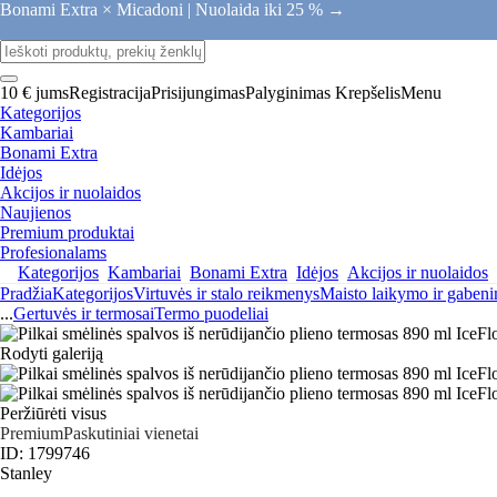
Bonami Extra × Micadoni |
Nuolaida iki 25 % →
10 € jums
Registracija
Prisijungimas
Palyginimas
Krepšelis
Menu
Kategorijos
Kambariai
Bonami Extra
Idėjos
Akcijos ir nuolaidos
Naujienos
Premium produktai
Profesionalams
Kategorijos
Kambariai
Bonami Extra
Idėjos
Akcijos ir nuolaidos
Pradžia
Kategorijos
Virtuvės ir stalo reikmenys
Maisto laikymo ir gaben
...
Gertuvės ir termosai
Termo puodeliai
Rodyti galeriją
Peržiūrėti visus
Premium
Paskutiniai vienetai
ID: 1799746
Stanley