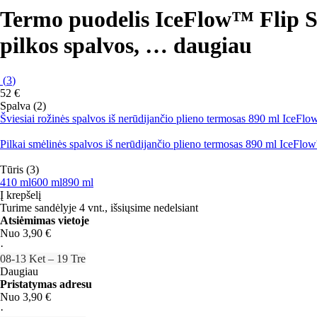
Termo puodelis IceFlow™ Flip S
pilkos spalvos
, …
daugiau
(
3
)
52 €
Spalva (2)
Šviesiai rožinės spalvos iš nerūdijančio plieno termosas 890 ml IceF
Pilkai smėlinės spalvos iš nerūdijančio plieno termosas 890 ml IceFl
Tūris (3)
410 ml
600 ml
890 ml
Į krepšelį
Turime sandėlyje 4 vnt., išsiųsime nedelsiant
Atsiėmimas vietoje
Nuo 3,90 €
·
08‑13 Ket – 19 Tre
Daugiau
Pristatymas adresu
Nuo 3,90 €
·