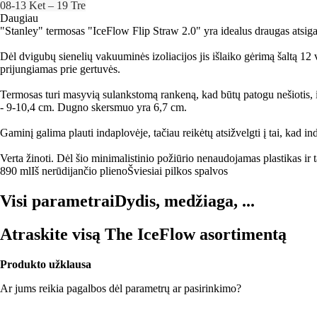
08‑13 Ket – 19 Tre
Daugiau
"Stanley" termosas "IceFlow Flip Straw 2.0" yra idealus draugas atsigai
Dėl dvigubų sienelių vakuuminės izoliacijos jis išlaiko gėrimą šaltą 12 
prijungiamas prie gertuvės.
Termosas turi masyvią sulankstomą rankeną, kad būtų patogu nešiotis, 
- 9-10,4 cm. Dugno skersmuo yra 6,7 cm.
Gaminį galima plauti indaplovėje, tačiau reikėtų atsižvelgti į tai, kad in
Verta žinoti. Dėl šio minimalistinio požiūrio nenaudojamas plastikas ir
890 ml
Iš nerūdijančio plieno
Šviesiai pilkos spalvos
Visi parametrai
Dydis, medžiaga, ...
Atraskite visą The IceFlow asortimentą
Produkto užklausa
Ar jums reikia pagalbos dėl parametrų ar pasirinkimo?