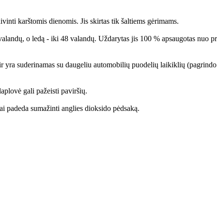
vinti karštomis dienomis. Jis skirtas tik šaltiems gėrimams.
valandų, o ledą - iki 48 valandų. Uždarytas jis 100 % apsaugotas nuo pra
ir yra suderinamas su daugeliu automobilių puodelių laikiklių (pagrin
daplovė gali pažeisti paviršių.
 tai padeda sumažinti anglies dioksido pėdsaką.