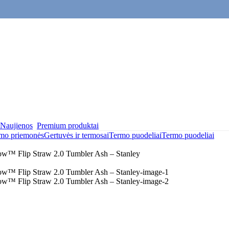
Naujienos
Premium produktai
imo priemonės
Gertuvės ir termosai
Termo puodeliai
Termo puodeliai