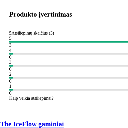
Produkto įvertinimas
5
Atsiliepimų skaičius
(
3
)
5
3
4
0
3
0
2
0
1
0
Kaip veikia atsiliepimai?
The IceFlow gaminiai