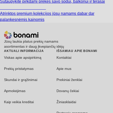
Sutaupykite pirkdami prekes savo sodui, balkonui ir terasai
Premium su nuolaida
Atrinktos premium kolekcijos jūsų namams dabar dar
palankesnėmis kainomis
Jūsų laukia platus prekių namams
asortimentas ir daug įkvepiančių idėjų
AKTUALI INFORMACIJA
IŠSAMIAU APIE BONAMI
Viskas apie apsipirkimą
Kontaktai
Prekių pristatymas
Apie mus
Skundai ir grąžinimai
Prekiniai ženklai
Apmokėjimas
Dovanų čekiai
Kaip veikia kreditai
Žiniasklaidai