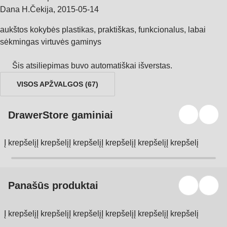
Dana H.
Čekija
,
2015‑05‑14
aukštos kokybės plastikas, praktiškas, funkcionalus, labai
sėkmingas virtuvės gaminys
Šis atsiliepimas buvo automatiškai išverstas.
VISOS APŽVALGOS
(
67
)
DrawerStore gaminiai
Į krepšelį
Į krepšelį
Į krepšelį
Į krepšelį
Į krepšelį
Į krepšelį
Panašūs produktai
Į krepšelį
Į krepšelį
Į krepšelį
Į krepšelį
Į krepšelį
Į krepšelį