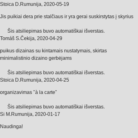
Stoica D.
Rumunija
,
2020‑05‑19
Jis puikiai dera prie stalčiaus ir yra gerai suskirstytas į skyrius
Šis atsiliepimas buvo automatiškai išverstas.
Tomáš S.
Čekija
,
2020‑04‑29
puikus dizainas su kintamais nustatymais, skirtas
minimalistinio dizaino gerbėjams
Šis atsiliepimas buvo automatiškai išverstas.
Stoica D.
Rumunija
,
2020‑04‑25
organizavimas "à la carte"
Šis atsiliepimas buvo automatiškai išverstas.
Si M.
Rumunija
,
2020‑01‑17
Naudinga!