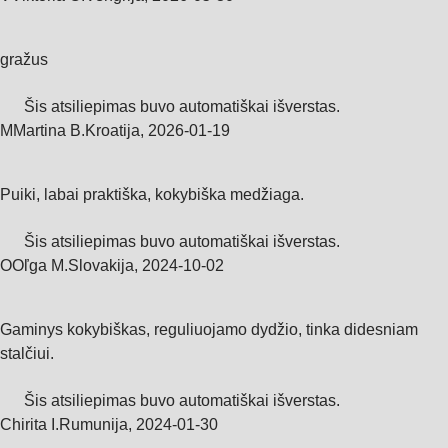
gražus
Šis atsiliepimas buvo automatiškai išverstas.
M
Martina B.
Kroatija
,
2026‑01‑19
Puiki, labai praktiška, kokybiška medžiaga.
Šis atsiliepimas buvo automatiškai išverstas.
O
Oľga M.
Slovakija
,
2024‑10‑02
Gaminys kokybiškas, reguliuojamo dydžio, tinka didesniam
stalčiui.
Šis atsiliepimas buvo automatiškai išverstas.
Chirita I.
Rumunija
,
2024‑01‑30