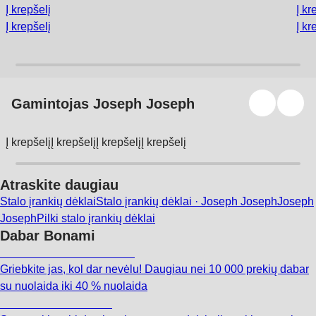
Į krepšelį
Į kr
Į krepšelį
Į kr
Gamintojas Joseph Joseph
Į krepšelį
Į krepšelį
Į krepšelį
Į krepšelį
Atraskite daugiau
Stalo įrankių dėklai
Stalo įrankių dėklai · Joseph Joseph
Joseph
Joseph
Pilki stalo įrankių dėklai
Dabar Bonami
Summer Sale iki -40 %
Griebkite jas, kol dar nevėlu! Daugiau nei 10 000 prekių dabar
su nuolaida iki 40 % nuolaida
Sodas su nuolaida