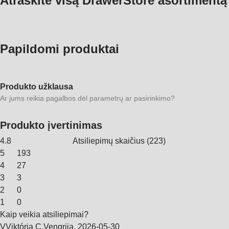
Atraskite visą DrawerStore asortimentą
Papildomi produktai
Produkto užklausa
Ar jums reikia pagalbos dėl parametrų ar pasirinkimo?
Produkto įvertinimas
4.8
Atsiliepimų skaičius
(
223
)
5
193
4
27
3
3
2
0
1
0
Kaip veikia atsiliepimai?
V
Viktória C.
Vengrija
,
2026‑05‑30