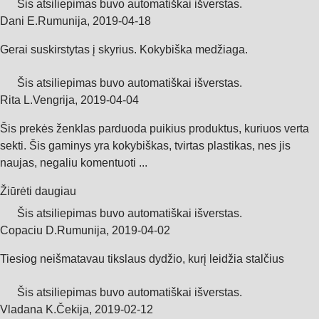
Šis atsiliepimas buvo automatiškai išverstas.
Dani E.
Rumunija
,
2019‑04‑18
Gerai suskirstytas į skyrius. Kokybiška medžiaga.
Šis atsiliepimas buvo automatiškai išverstas.
Rita L.
Vengrija
,
2019‑04‑04
Šis prekės ženklas parduoda puikius produktus, kuriuos verta
sekti. Šis gaminys yra kokybiškas, tvirtas plastikas, nes jis
naujas, negaliu komentuoti ...
Žiūrėti daugiau
Šis atsiliepimas buvo automatiškai išverstas.
Copaciu D.
Rumunija
,
2019‑04‑02
Tiesiog neišmatavau tikslaus dydžio, kurį leidžia stalčius
Šis atsiliepimas buvo automatiškai išverstas.
Vladana K.
Čekija
,
2019‑02‑12