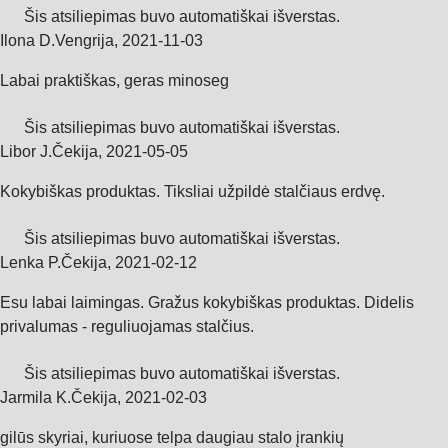
Šis atsiliepimas buvo automatiškai išverstas.
Ilona D.
Vengrija
,
2021‑11‑03
Labai praktiškas, geras minoseg
Šis atsiliepimas buvo automatiškai išverstas.
Libor J.
Čekija
,
2021‑05‑05
Kokybiškas produktas. Tiksliai užpildė stalčiaus erdvę.
Šis atsiliepimas buvo automatiškai išverstas.
Lenka P.
Čekija
,
2021‑02‑12
Esu labai laimingas. Gražus kokybiškas produktas. Didelis
privalumas - reguliuojamas stalčius.
Šis atsiliepimas buvo automatiškai išverstas.
Jarmila K.
Čekija
,
2021‑02‑03
gilūs skyriai, kuriuose telpa daugiau stalo įrankių