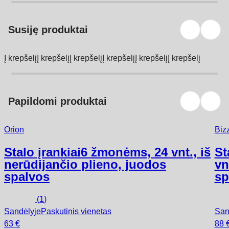
Susiję produktai
Į krepšelį
Į krepšelį
Į krepšelį
Į krepšelį
Į krepšelį
Į krepšelį
Papildomi produktai
Orion
Biz
Stalo įrankiai
6 žmonėms, 24 vnt., iš
St
nerūdijančio plieno, juodos
vn
spalvos
sp
(
1
)
Sandėlyje
Paskutinis vienetas
San
63 €
88 