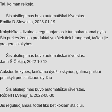
Tai, ko man reikėjo.
Šis atsiliepimas buvo automatiškai išverstas.
Emília D.
Slovakija
,
2023‑01‑19
Kokybiškas dizainas, reguliuojamas ir turi pakankamai gylio.
Šio prekės ženklo produktai yra šiek tiek brangesni, tačiau jie
yra geros kokybės.
Šis atsiliepimas buvo automatiškai išverstas.
Jana Š.
Čekija
,
2022‑10‑12
Aukštos kokybės, keičiamo dydžio skyrius, galima puikiai
pritaikyti prie stalčiaus dydžio
Šis atsiliepimas buvo automatiškai išverstas.
Róbert H.
Vengrija
,
2022‑08‑30
Jis reguliuojamas, todėl tiks bet kokiam stalčiui.