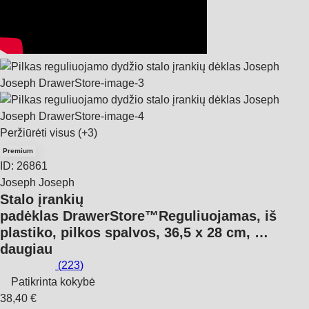
Peržiūrėti visus
(+3)
Premium
ID: 26861
Joseph Joseph
Stalo įrankių
padėklas DrawerStore™
Reguliuojamas, iš
plastiko, pilkos spalvos, 36,5 x 28 cm
, …
daugiau
(
223
)
Patikrinta kokybė
38,40 €