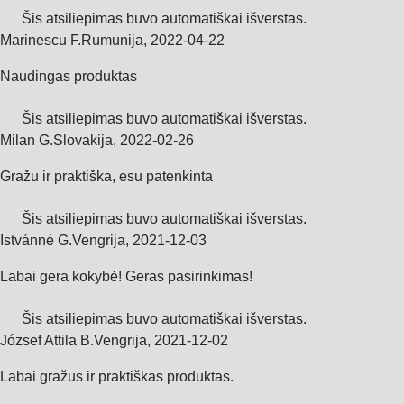
Šis atsiliepimas buvo automatiškai išverstas.
Marinescu F.
Rumunija
,
2022‑04‑22
Naudingas produktas
Šis atsiliepimas buvo automatiškai išverstas.
Milan G.
Slovakija
,
2022‑02‑26
Gražu ir praktiška, esu patenkinta
Šis atsiliepimas buvo automatiškai išverstas.
Istvánné G.
Vengrija
,
2021‑12‑03
Labai gera kokybė! Geras pasirinkimas!
Šis atsiliepimas buvo automatiškai išverstas.
József Attila B.
Vengrija
,
2021‑12‑02
Labai gražus ir praktiškas produktas.