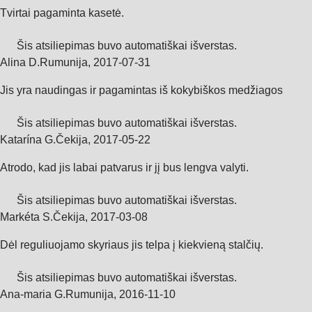
Tvirtai pagaminta kasetė.
Šis atsiliepimas buvo automatiškai išverstas.
Alina D.
Rumunija
,
2017‑07‑31
Jis yra naudingas ir pagamintas iš kokybiškos medžiagos
Šis atsiliepimas buvo automatiškai išverstas.
Katarína G.
Čekija
,
2017‑05‑22
Atrodo, kad jis labai patvarus ir jį bus lengva valyti.
Šis atsiliepimas buvo automatiškai išverstas.
Markéta S.
Čekija
,
2017‑03‑08
Dėl reguliuojamo skyriaus jis telpa į kiekvieną stalčių.
Šis atsiliepimas buvo automatiškai išverstas.
Ana-maria G.
Rumunija
,
2016‑11‑10