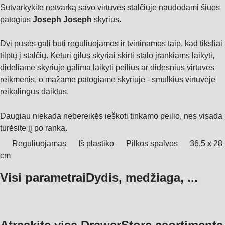
Sutvarkykite netvarką savo virtuvės stalčiuje naudodami šiuos
patogius
Joseph Joseph
skyrius.
Dvi pusės gali būti reguliuojamos ir tvirtinamos taip, kad tiksliai
tilptų į stalčių. Keturi gilūs skyriai skirti stalo įrankiams laikyti,
dideliame skyriuje galima laikyti peilius ar didesnius virtuvės
reikmenis, o mažame patogiame skyriuje - smulkius virtuvėje
reikalingus daiktus.
Daugiau niekada nebereikės ieškoti tinkamo peilio, nes visada
turėsite jį po ranka.
Reguliuojamas
Iš plastiko
Pilkos spalvos
36,5 x 28
cm
Visi parametrai
Dydis, medžiaga, ...