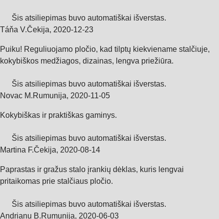
Šis atsiliepimas buvo automatiškai išverstas.
Táňa V.
Čekija
,
2020‑12‑23
Puiku! Reguliuojamo pločio, kad tilptų kiekviename stalčiuje,
kokybiškos medžiagos, dizainas, lengva priežiūra.
Šis atsiliepimas buvo automatiškai išverstas.
Novac M.
Rumunija
,
2020‑11‑05
Kokybiškas ir praktiškas gaminys.
Šis atsiliepimas buvo automatiškai išverstas.
Martina F.
Čekija
,
2020‑08‑14
Paprastas ir gražus stalo įrankių dėklas, kuris lengvai
pritaikomas prie stalčiaus pločio.
Šis atsiliepimas buvo automatiškai išverstas.
Andrianu B.
Rumunija
,
2020‑06‑03