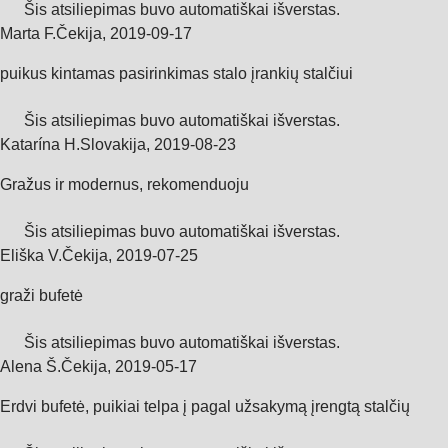
Šis atsiliepimas buvo automatiškai išverstas.
Marta F.
Čekija
,
2019‑09‑17
puikus kintamas pasirinkimas stalo įrankių stalčiui
Šis atsiliepimas buvo automatiškai išverstas.
Katarína H.
Slovakija
,
2019‑08‑23
Gražus ir modernus, rekomenduoju
Šis atsiliepimas buvo automatiškai išverstas.
Eliška V.
Čekija
,
2019‑07‑25
graži bufetė
Šis atsiliepimas buvo automatiškai išverstas.
Alena Š.
Čekija
,
2019‑05‑17
Erdvi bufetė, puikiai telpa į pagal užsakymą įrengtą stalčių