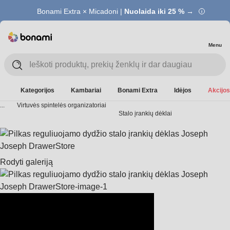
Bonami Extra × Micadoni |
Nuolaida iki 25 % →
Menu
Kategorijos
Kambariai
Bonami Extra
Idėjos
Akcijos
...
Virtuvės spintelės organizatoriai
Stalo įrankių dėklai
Rodyti galeriją