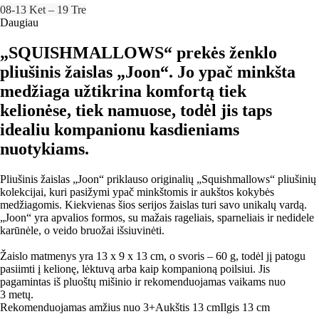
08‑13 Ket – 19 Tre
Daugiau
„SQUISHMALLOWS“ prekės ženklo
pliušinis žaislas „Joon“. Jo ypač minkšta
medžiaga užtikrina komfortą tiek
kelionėse, tiek namuose, todėl jis taps
idealiu kompanionu kasdieniams
nuotykiams.
Pliušinis žaislas „Joon“ priklauso originalių „Squishmallows“ pliušinių
kolekcijai, kuri pasižymi ypač minkštomis ir aukštos kokybės
medžiagomis. Kiekvienas šios serijos žaislas turi savo unikalų vardą.
„Joon“ yra apvalios formos, su mažais rageliais, sparneliais ir nedidele
karūnėle, o veido bruožai išsiuvinėti.
Žaislo matmenys yra 13 x 9 x 13 cm, o svoris – 60 g, todėl jį patogu
pasiimti į kelionę, lėktuvą arba kaip kompanioną poilsiui. Jis
pagamintas iš pluoštų mišinio ir rekomenduojamas vaikams nuo
3 metų.
Rekomenduojamas amžius nuo 3+
Aukštis 13 cm
Ilgis 13 cm