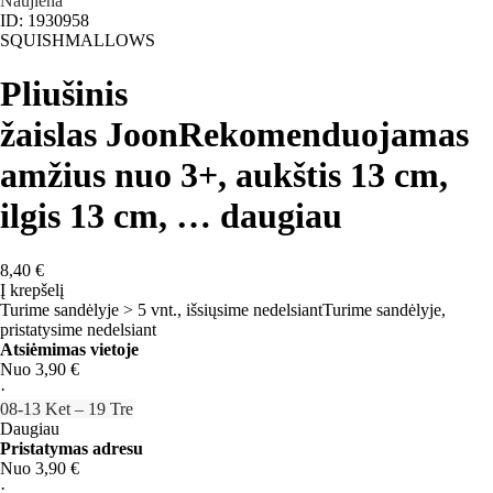
Naujiena
ID: 1930958
SQUISHMALLOWS
Pliušinis
žaislas Joon
Rekomenduojamas
amžius nuo 3+, aukštis 13 cm,
ilgis 13 cm
, …
daugiau
8,40 €
Į krepšelį
Turime sandėlyje > 5 vnt., išsiųsime nedelsiant
Turime sandėlyje,
pristatysime nedelsiant
Atsiėmimas vietoje
Nuo 3,90 €
·
08‑13 Ket – 19 Tre
Daugiau
Pristatymas adresu
Nuo 3,90 €
·