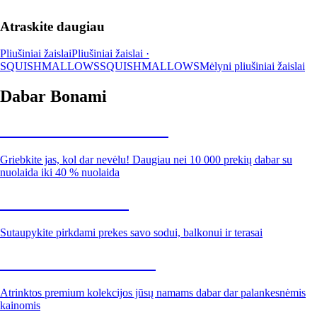
Atraskite daugiau
Pliušiniai žaislai
Pliušiniai žaislai ·
SQUISHMALLOWS
SQUISHMALLOWS
Mėlyni pliušiniai žaislai
Dabar Bonami
Summer Sale iki -40 %
Griebkite jas, kol dar nevėlu! Daugiau nei 10 000 prekių dabar su
nuolaida iki 40 % nuolaida
Sodas su nuolaida
Sutaupykite pirkdami prekes savo sodui, balkonui ir terasai
Premium su nuolaida
Atrinktos premium kolekcijos jūsų namams dabar dar palankesnėmis
kainomis