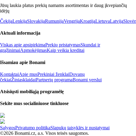
Jūsų laukia platus prekių namams asortimentas ir daug įkvepiančių
idėjų
Čekija
Lenkija
Slovakija
Rumunija
Vengrija
Kroatija
Lietuva
Latvija
Slovėn
Aktuali informacija
Viskas apie apsipirkimą
Prekių pristatymas
Skundai ir
grąžinimai
Apmokėjimas
Kaip veikia kreditai
Išsamiau apie Bonami
Kontaktai
Apie mus
Prekiniai ženklai
Dovanų
čekiai
Žiniasklaidai
Partnerių programa
Bonami verslui
Atsisiųsti mobiliąją programėlę
Sekite mus socialiniuose tinkluose
Sąlygos
Privatumo politika
Slapukų taisyklės ir nustatymai
©2026 Bonami.cz, a.s. Visos teisės saugomos.