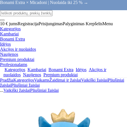
Bonami Extra × Micadoni |
Nuolaida iki 25 % →
10 € jums
Registracija
Prisijungimas
Palyginimas
Krepšelis
Menu
Kategorijos
Kambariai
Bonami Extra
Idėjos
Akcijos ir nuolaidos
Naujienos
Premium produktai
Profesionalams
Kategorijos
Kambariai
Bonami Extra
Idėjos
Akcijos ir
nuolaidos
Naujienos
Premium produktai
Pradžia
Kategorijos
Vaikams
Žaidimai ir žaislai
Vaikiški žaislai
Pliušiniai
žaislai
Pliušiniai žaislai
...
Vaikiški žaislai
Pliušiniai žaislai