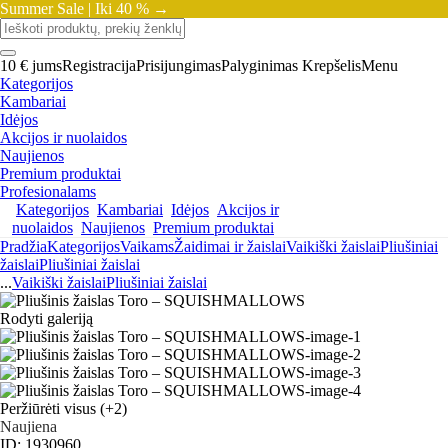
Summer Sale |
Iki 40 % →
10 € jums
Registracija
Prisijungimas
Palyginimas
Krepšelis
Menu
Kategorijos
Kambariai
Idėjos
Akcijos ir nuolaidos
Naujienos
Premium produktai
Profesionalams
Kategorijos
Kambariai
Idėjos
Akcijos ir
nuolaidos
Naujienos
Premium produktai
Pradžia
Kategorijos
Vaikams
Žaidimai ir žaislai
Vaikiški žaislai
Pliušiniai
žaislai
Pliušiniai žaislai
...
Vaikiški žaislai
Pliušiniai žaislai
Rodyti galeriją
Peržiūrėti visus
(+2)
Naujiena
ID: 1930960