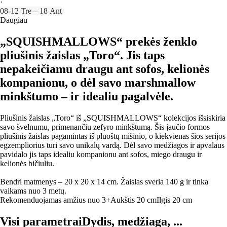
·
08‑12 Tre – 18 Ant
Daugiau
„SQUISHMALLOWS“ prekės ženklo
pliušinis žaislas „Toro“. Jis taps
nepakeičiamu draugu ant sofos, kelionės
kompanionu, o dėl savo marshmallow
minkštumo – ir idealiu pagalvėle.
Pliušinis žaislas „Toro“ iš „SQUISHMALLOWS“ kolekcijos išsiskiria
savo švelnumu, primenančiu zefyro minkštumą. Šis jaučio formos
pliušinis žaislas pagamintas iš pluoštų mišinio, o kiekvienas šios serijos
egzempliorius turi savo unikalų vardą. Dėl savo medžiagos ir apvalaus
pavidalo jis taps idealiu kompanionu ant sofos, miego draugu ir
kelionės bičiuliu.
Bendri matmenys – 20 x 20 x 14 cm. Žaislas sveria 140 g ir tinka
vaikams nuo 3 metų.
Rekomenduojamas amžius nuo 3+
Aukštis 20 cm
Ilgis 20 cm
Visi parametrai
Dydis, medžiaga, ...