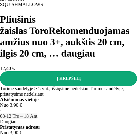
SQUISHMALLOWS
Pliušinis
žaislas Toro
Rekomenduojamas
amžius nuo 3+, aukštis 20 cm,
ilgis 20 cm
, …
daugiau
12,40 €
Į KREPŠELĮ
Turime sandėlyje > 5 vnt., išsiųsime nedelsiant
Turime sandėlyje,
pristatysime nedelsiant
Atsiėmimas vietoje
Nuo 3,90 €
·
08‑12 Tre – 18 Ant
Daugiau
Pristatymas adresu
Nuo 3,90 €