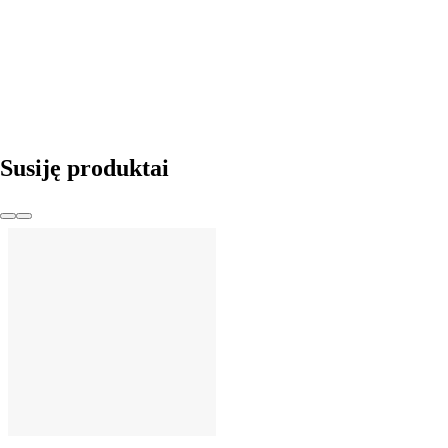
Į KREPŠELĮ
Susiję produktai