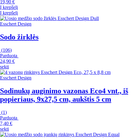
19,90 €
Į krepšelį
Į krepšelį
Esschert Design
Sodo žirklės
(
106
)
Parduota
24,90 €
sekti
Esschert Design
Sodinukų auginimo vazonas Eco
4 vnt., iš
popieriaus, 9x27,5 cm, aukštis 5 cm
(
1
)
Parduota
7,40 €
sekti