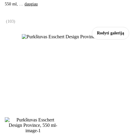
550 ml
, …
daugiau
(
103
)
Rodyti galeriją