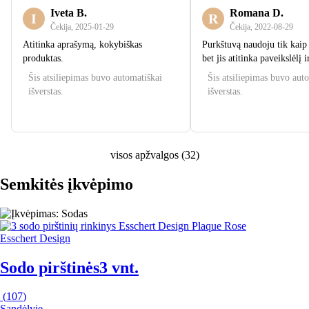
Iveta B.
Romana D.
I
R
Čekija
,
2025‑01‑29
Čekija
,
2022‑08‑29
Atitinka aprašymą, kokybiškas
Purkštuvą naudoju tik kaip 
produktas.
bet jis atitinka paveikslėlį 
Šis atsiliepimas buvo automatiškai
Šis atsiliepimas buvo aut
išverstas.
išverstas.
visos apžvalgos
(
32
)
Semkitės įkvėpimo
Esschert Design
Sodo pirštinės
3 vnt.
(
107
)
Sandėlyje