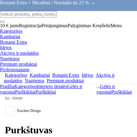
Bonami Extra × Micadoni |
Nuolaida iki 25 % →
10 € jums
Registracija
Prisijungimas
Palyginimas
Krepšelis
Menu
Kategorijos
Kambariai
Bonami Extra
Idėjos
Akcijos ir nuolaidos
Naujienos
Premium produktai
Profesionalams
Kategorijos
Kambariai
Bonami Extra
Idėjos
Akcijos ir
nuolaidos
Naujienos
Premium produktai
Pradžia
Kategorijos
Interjero detalės
Gėlės ir
...
Gėlės ir
vazonai
Purškikliai
Purškikliai
vazonai
Purškikliai
ID: 789990
Esschert Design
Purkštuvas