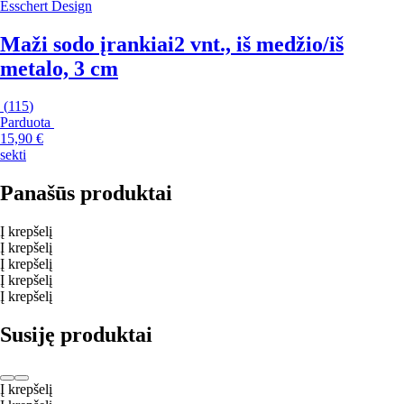
Esschert Design
Maži sodo įrankiai
2 vnt., iš medžio/iš
metalo, 3 cm
(
115
)
Parduota
15,90 €
sekti
Panašūs produktai
Į krepšelį
Į krepšelį
Į krepšelį
Į krepšelį
Į krepšelį
Susiję produktai
Į krepšelį