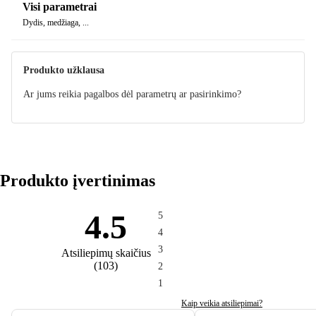
Visi parametrai
Dydis, medžiaga, ...
Produkto užklausa
Ar jums reikia pagalbos dėl parametrų ar pasirinkimo?
Produkto įvertinimas
4.5
5
4
3
Atsiliepimų skaičius
(
103
)
2
1
Kaip veikia atsiliepimai?