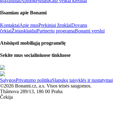
grąžinimai
Apmokėjimas
Kaip veikia kreditai
Išsamiau apie Bonami
Kontaktai
Apie mus
Prekiniai ženklai
Dovanų
čekiai
Žiniasklaidai
Partnerių programa
Bonami verslui
Atsisiųsti mobiliąją programėlę
Sekite mus socialiniuose tinkluose
Sąlygos
Privatumo politika
Slapukų taisyklės ir nustatymai
©2026 Bonami.cz, a.s. Visos teisės saugomos.
Thámova 289/13, 186 00 Praha
Čekija