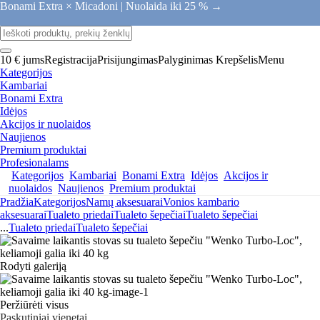
Bonami Extra × Micadoni |
Nuolaida iki 25 % →
10 € jums
Registracija
Prisijungimas
Palyginimas
Krepšelis
Menu
Kategorijos
Kambariai
Bonami Extra
Idėjos
Akcijos ir nuolaidos
Naujienos
Premium produktai
Profesionalams
Kategorijos
Kambariai
Bonami Extra
Idėjos
Akcijos ir
nuolaidos
Naujienos
Premium produktai
Pradžia
Kategorijos
Namų aksesuarai
Vonios kambario
aksesuarai
Tualeto priedai
Tualeto šepečiai
Tualeto šepečiai
...
Tualeto priedai
Tualeto šepečiai
Rodyti galeriją
Peržiūrėti visus
Paskutiniai vienetai