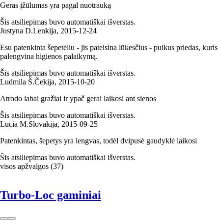
Geras įžūlumas yra pagal nuotrauką
Šis atsiliepimas buvo automatiškai išverstas.
Justyna D.
Lenkija
,
2015‑12‑24
Esu patenkinta šepetėliu - jis pateisina lūkesčius - puikus priedas, kuris
palengvina higienos palaikymą.
Šis atsiliepimas buvo automatiškai išverstas.
Ludmila Š.
Čekija
,
2015‑10‑20
Atrodo labai gražiai ir ypač gerai laikosi ant sienos
Šis atsiliepimas buvo automatiškai išverstas.
Lucia M.
Slovakija
,
2015‑09‑25
Patenkintas, šepetys yra lengvas, todėl dvipusė gaudyklė laikosi
Šis atsiliepimas buvo automatiškai išverstas.
visos apžvalgos
(
37
)
Turbo-Loc gaminiai