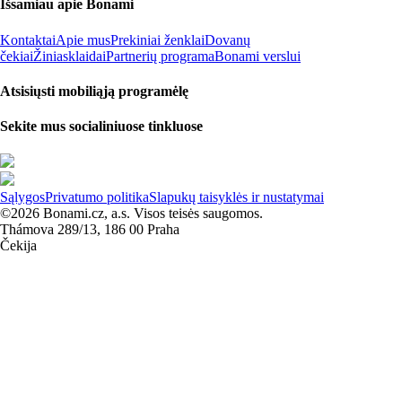
Išsamiau apie Bonami
Kontaktai
Apie mus
Prekiniai ženklai
Dovanų
čekiai
Žiniasklaidai
Partnerių programa
Bonami verslui
Atsisiųsti mobiliąją programėlę
Sekite mus socialiniuose tinkluose
Sąlygos
Privatumo politika
Slapukų taisyklės ir nustatymai
©2026 Bonami.cz, a.s. Visos teisės saugomos.
Thámova 289/13, 186 00 Praha
Čekija