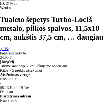
ID: 219329
Wenko
Tualeto šepetys Turbo-Loc
Iš
metalo, pilkos spalvos, 11,5x10
cm, aukštis 37,5 cm
, …
daugiau
(
135
)
Patikrinta kokybė
24,90 €
Į krepšelį
Turime sandėlyje 2 vnt., išsiųsime nedelsiant
Kitos > 5 prekės užsakymui
Atsiėmimas vietoje
Nuo 3,90 €
·
08‑13 Ket – 19 Tre
Daugiau
Pristatymas adresu
Nuo 3,90 €
·