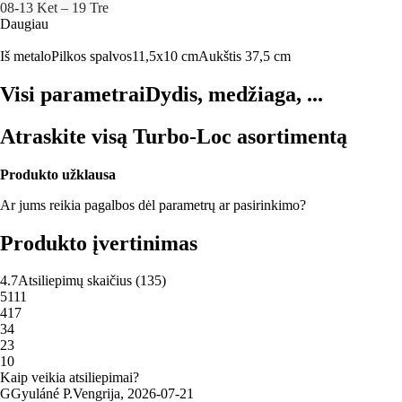
08‑13 Ket – 19 Tre
Daugiau
Iš metalo
Pilkos spalvos
11,5x10 cm
Aukštis 37,5 cm
Visi parametrai
Dydis, medžiaga, ...
Atraskite visą Turbo-Loc asortimentą
Produkto užklausa
Ar jums reikia pagalbos dėl parametrų ar pasirinkimo?
Produkto įvertinimas
4.7
Atsiliepimų skaičius
(
135
)
5
111
4
17
3
4
2
3
1
0
Kaip veikia atsiliepimai?
G
Gyuláné P.
Vengrija
,
2026‑07‑21