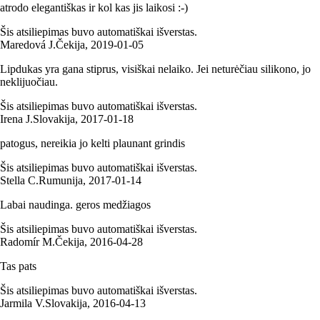
atrodo elegantiškas ir kol kas jis laikosi :-)
Šis atsiliepimas buvo automatiškai išverstas.
Maredová J.
Čekija
,
2019‑01‑05
Lipdukas yra gana stiprus, visiškai nelaiko. Jei neturėčiau silikono, jo
neklijuočiau.
Šis atsiliepimas buvo automatiškai išverstas.
Irena J.
Slovakija
,
2017‑01‑18
patogus, nereikia jo kelti plaunant grindis
Šis atsiliepimas buvo automatiškai išverstas.
Stella C.
Rumunija
,
2017‑01‑14
Labai naudinga. geros medžiagos
Šis atsiliepimas buvo automatiškai išverstas.
Radomír M.
Čekija
,
2016‑04‑28
Tas pats
Šis atsiliepimas buvo automatiškai išverstas.
Jarmila V.
Slovakija
,
2016‑04‑13