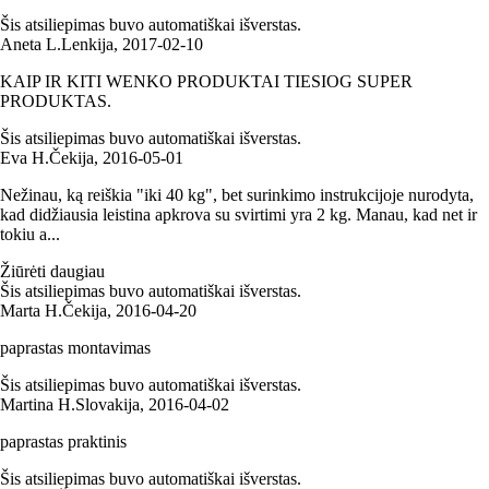
Šis atsiliepimas buvo automatiškai išverstas.
Aneta L.
Lenkija
,
2017‑02‑10
KAIP IR KITI WENKO PRODUKTAI TIESIOG SUPER
PRODUKTAS.
Šis atsiliepimas buvo automatiškai išverstas.
Eva H.
Čekija
,
2016‑05‑01
Nežinau, ką reiškia "iki 40 kg", bet surinkimo instrukcijoje nurodyta,
kad didžiausia leistina apkrova su svirtimi yra 2 kg. Manau, kad net ir
tokiu a...
Žiūrėti daugiau
Šis atsiliepimas buvo automatiškai išverstas.
Marta H.
Čekija
,
2016‑04‑20
paprastas montavimas
Šis atsiliepimas buvo automatiškai išverstas.
Martina H.
Slovakija
,
2016‑04‑02
paprastas praktinis
Šis atsiliepimas buvo automatiškai išverstas.