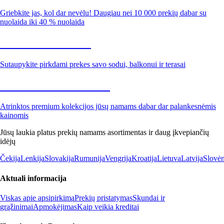
Griebkite jas, kol dar nevėlu! Daugiau nei 10 000 prekių dabar su
nuolaida iki 40 % nuolaida
Sodas su nuolaida
Sutaupykite pirkdami prekes savo sodui, balkonui ir terasai
Premium su nuolaida
Atrinktos premium kolekcijos jūsų namams dabar dar palankesnėmis
kainomis
Jūsų laukia platus prekių namams asortimentas ir daug įkvepiančių
idėjų
Čekija
Lenkija
Slovakija
Rumunija
Vengrija
Kroatija
Lietuva
Latvija
Slovėn
Aktuali informacija
Viskas apie apsipirkimą
Prekių pristatymas
Skundai ir
grąžinimai
Apmokėjimas
Kaip veikia kreditai