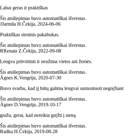
Labai geras ir praktiškas
Šis atsiliepimas buvo automatiškai išverstas.
J
Jarmila H.
Čekija
,
2024‑06‑06
Praktiškas sieninis pakabukas.
Šis atsiliepimas buvo automatiškai išverstas.
R
Renata Z.
Čekija
,
2022‑09‑08
Lengva pritvirtinti ir neužima vietos ant žemės.
Šis atsiliepimas buvo automatiškai išverstas.
Ágnes K.
Vengrija
,
2020‑07‑30
Buvo svarbu, kad jį būtų galima lengvai sumontuoti negręžiant
Šis atsiliepimas buvo automatiškai išverstas.
Ágnes D.
Vengrija
,
2019‑10‑17
gražu, gerai, kad nereikia gręžti į sieną
Šis atsiliepimas buvo automatiškai išverstas.
Radka H.
Čekija
,
2019‑08‑28