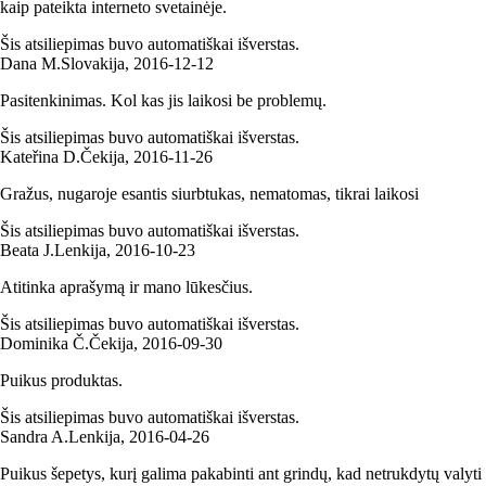
kaip pateikta interneto svetainėje.
Šis atsiliepimas buvo automatiškai išverstas.
Dana M.
Slovakija
,
2016‑12‑12
Pasitenkinimas. Kol kas jis laikosi be problemų.
Šis atsiliepimas buvo automatiškai išverstas.
Kateřina D.
Čekija
,
2016‑11‑26
Gražus, nugaroje esantis siurbtukas, nematomas, tikrai laikosi
Šis atsiliepimas buvo automatiškai išverstas.
Beata J.
Lenkija
,
2016‑10‑23
Atitinka aprašymą ir mano lūkesčius.
Šis atsiliepimas buvo automatiškai išverstas.
Dominika Č.
Čekija
,
2016‑09‑30
Puikus produktas.
Šis atsiliepimas buvo automatiškai išverstas.
Sandra A.
Lenkija
,
2016‑04‑26
Puikus šepetys, kurį galima pakabinti ant grindų, kad netrukdytų valyti