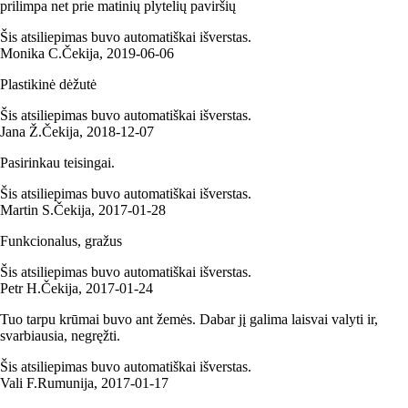
prilimpa net prie matinių plytelių paviršių
Šis atsiliepimas buvo automatiškai išverstas.
Monika C.
Čekija
,
2019‑06‑06
Plastikinė dėžutė
Šis atsiliepimas buvo automatiškai išverstas.
Jana Ž.
Čekija
,
2018‑12‑07
Pasirinkau teisingai.
Šis atsiliepimas buvo automatiškai išverstas.
Martin S.
Čekija
,
2017‑01‑28
Funkcionalus, gražus
Šis atsiliepimas buvo automatiškai išverstas.
Petr H.
Čekija
,
2017‑01‑24
Tuo tarpu krūmai buvo ant žemės. Dabar jį galima laisvai valyti ir,
svarbiausia, negręžti.
Šis atsiliepimas buvo automatiškai išverstas.
Vali F.
Rumunija
,
2017‑01‑17