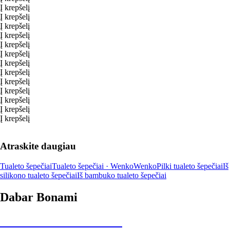
Į krepšelį
Į krepšelį
Į krepšelį
Į krepšelį
Į krepšelį
Į krepšelį
Į krepšelį
Į krepšelį
Į krepšelį
Į krepšelį
Į krepšelį
Į krepšelį
Į krepšelį
Atraskite daugiau
Tualeto šepečiai
Tualeto šepečiai · Wenko
Wenko
Pilki tualeto šepečiai
Iš
silikono tualeto šepečiai
Iš bambuko tualeto šepečiai
Dabar Bonami
Summer Sale iki -40 %