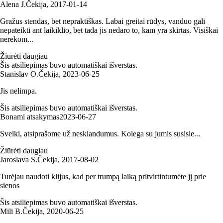
Alena J.
Čekija
,
2017‑01‑14
Gražus stendas, bet nepraktiškas. Labai greitai rūdys, vanduo gali
nepateikti ant laikiklio, bet tada jis nedaro to, kam yra skirtas. Visiškai
nerekom...
Žiūrėti daugiau
Šis atsiliepimas buvo automatiškai išverstas.
Stanislav O.
Čekija
,
2023‑06‑25
Jis nelimpa.
Šis atsiliepimas buvo automatiškai išverstas.
Bonami atsakymas
2023‑06‑27
Sveiki, atsiprašome už nesklandumus. Kolega su jumis susisie...
Žiūrėti daugiau
Jaroslava S.
Čekija
,
2017‑08‑02
Turėjau naudoti klijus, kad per trumpą laiką pritvirtintumėte jį prie
sienos
Šis atsiliepimas buvo automatiškai išverstas.
Mili B.
Čekija
,
2020‑06‑25