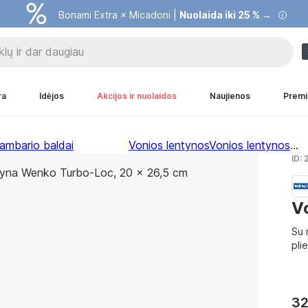
Bonami Extra × Micadoni |
Nuolaida iki 25 % →
ra
Idėjos
Akcijos ir nuolaidos
Naujienos
Premi
ambario baldai
Vonios lentynos
Vonios lentynos
...
ID:
V
Su 
pli
32