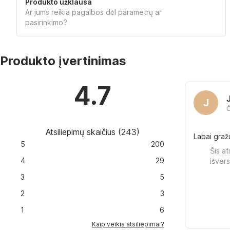
Produkto užklausa
Ar jums reikia pagalbos dėl parametrų ar
pasirinkimo?
Produkto įvertinimas
4.7
J
Č
Atsiliepimų skaičius
(
243
)
Labai gražu
5
200
Šis a
4
29
išvers
3
5
2
3
1
6
Kaip veikia atsiliepimai?