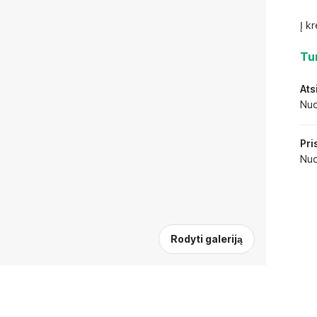
Į k
Tur
Ats
Nuo
Pri
Nuo
Rodyti galeriją