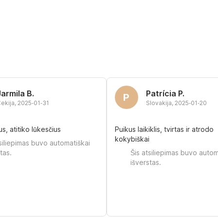
Jarmila B.
Patrícia P.
P
ekija
,
2025‑01‑31
Slovakija
,
2025‑01‑20
s, atitiko lūkesčius
Puikus laikiklis, tvirtas ir atrodo
kokybiškai
tsiliepimas buvo automatiškai
tas.
Šis atsiliepimas buvo autom
išverstas.