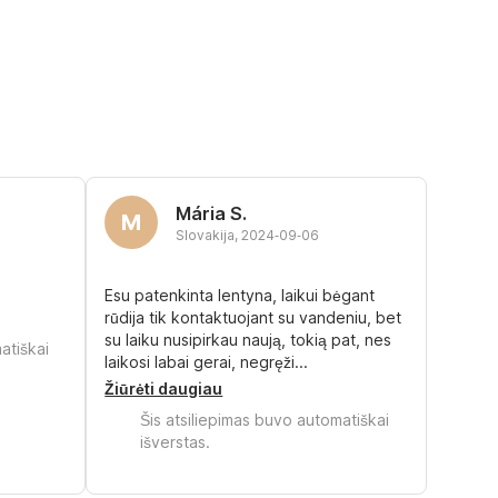
Mária S.
M
Slovakija
,
2024‑09‑06
Esu patenkinta lentyna, laikui bėgant
rūdija tik kontaktuojant su vandeniu, bet
su laiku nusipirkau naują, tokią pat, nes
atiškai
laikosi labai gerai, negręži...
Žiūrėti daugiau
Šis atsiliepimas buvo automatiškai
išverstas.