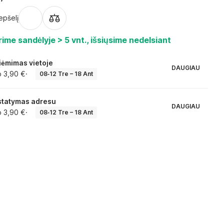
repšelį
ime sandėlyje > 5 vnt., išsiųsime nedelsiant
iėmimas vietoje
DAUGIAU
 3,90 €
·
08‑12 Tre – 18 Ant
statymas adresu
DAUGIAU
 3,90 €
·
08‑12 Tre – 18 Ant