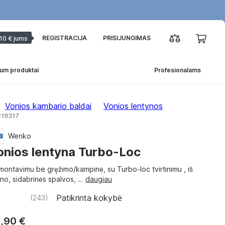
REGISTRACIJA
PRISIJUNGIMAS
10 € jums
um produktai
Profesionalams
Vonios kambario baldai
Vonios lentynos
 219317
Wenko
onios lentyna Turbo-Loc
montavimu be gręžimo/kampinė, su Turbo-loc tvirtinimu , iš
eno, sidabrinės spalvos
, …
daugiau
Patikrinta kokybė
(
243
)
,90 €