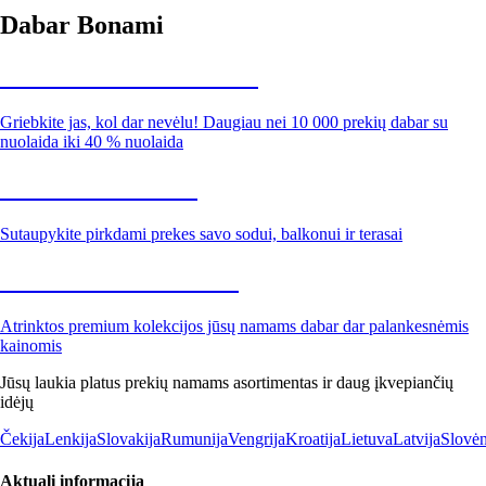
Dabar Bonami
Summer Sale iki -40 %
Griebkite jas, kol dar nevėlu! Daugiau nei 10 000 prekių dabar su
nuolaida iki 40 % nuolaida
Sodas su nuolaida
Sutaupykite pirkdami prekes savo sodui, balkonui ir terasai
Premium su nuolaida
Atrinktos premium kolekcijos jūsų namams dabar dar palankesnėmis
kainomis
Jūsų laukia platus prekių namams asortimentas ir daug įkvepiančių
idėjų
Čekija
Lenkija
Slovakija
Rumunija
Vengrija
Kroatija
Lietuva
Latvija
Slovėn
Aktuali informacija