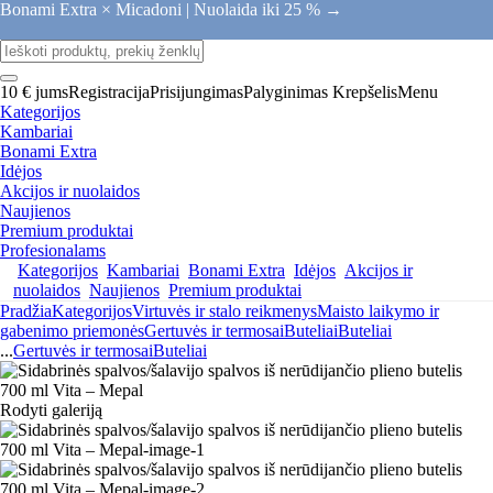
Bonami Extra × Micadoni |
Nuolaida iki 25 % →
10 € jums
Registracija
Prisijungimas
Palyginimas
Krepšelis
Menu
Kategorijos
Kambariai
Bonami Extra
Idėjos
Akcijos ir nuolaidos
Naujienos
Premium produktai
Profesionalams
Kategorijos
Kambariai
Bonami Extra
Idėjos
Akcijos ir
nuolaidos
Naujienos
Premium produktai
Pradžia
Kategorijos
Virtuvės ir stalo reikmenys
Maisto laikymo ir
gabenimo priemonės
Gertuvės ir termosai
Buteliai
Buteliai
...
Gertuvės ir termosai
Buteliai
Rodyti galeriją