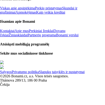
Viskas apie apsipirkimą
Prekių pristatymas
Skundai ir
grąžinimai
Apmokėjimas
Kaip veikia kreditai
Išsamiau apie Bonami
Kontaktai
Apie mus
Prekiniai ženklai
Dovanų
čekiai
Žiniasklaidai
Partnerių programa
Bonami verslui
Atsisiųsti mobiliąją programėlę
Sekite mus socialiniuose tinkluose
Sąlygos
Privatumo politika
Slapukų taisyklės ir nustatymai
©2026 Bonami.cz, a.s. Visos teisės saugomos.
Thámova 289/13, 186 00 Praha
Čekija