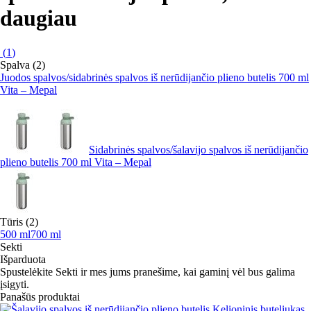
daugiau
(
1
)
Spalva (2)
Juodos spalvos/sidabrinės spalvos iš nerūdijančio plieno butelis 700 ml
Vita – Mepal
Sidabrinės spalvos/šalavijo spalvos iš nerūdijančio
plieno butelis 700 ml Vita – Mepal
Tūris (2)
500 ml
700 ml
Sekti
Išparduota
Spustelėkite Sekti ir mes jums pranešime, kai gaminį vėl bus galima
įsigyti.
Panašūs produktai