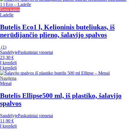
Gera kaina
Ladelle
Butelis Eco
1 l, Kelioninis buteliukas, iš
nerūdijančio plieno, šalavijo spalvos
(
1
)
Sandėlyje
Paskutiniai vienetai
23,30 €
Į krepšelį
Į krepšelį
Naujiena
Mepal
Butelis Ellipse
500 ml, iš plastiko, šalavijo
spalvos
Sandėlyje
Paskutiniai vienetai
11,90 €
Į krepšelį