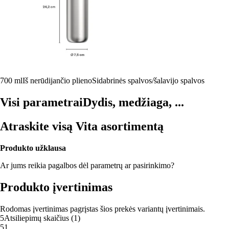
700 ml
Iš nerūdijančio plieno
Sidabrinės spalvos/šalavijo spalvos
Visi parametrai
Dydis, medžiaga, ...
Atraskite visą Vita asortimentą
Produkto užklausa
Ar jums reikia pagalbos dėl parametrų ar pasirinkimo?
Produkto įvertinimas
Rodomas įvertinimas pagrįstas šios prekės variantų įvertinimais.
5
Atsiliepimų skaičius
(
1
)
5
1