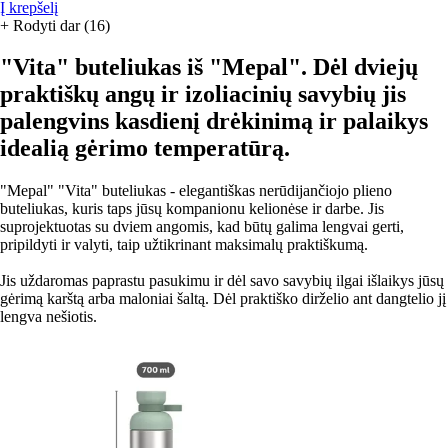
Į krepšelį
+
Rodyti dar (16)
"Vita" buteliukas iš "Mepal". Dėl dviejų
praktiškų angų ir izoliacinių savybių jis
palengvins kasdienį drėkinimą ir palaikys
idealią gėrimo temperatūrą.
"Mepal" "Vita" buteliukas - elegantiškas nerūdijančiojo plieno
buteliukas, kuris taps jūsų kompanionu kelionėse ir darbe. Jis
suprojektuotas su dviem angomis, kad būtų galima lengvai gerti,
pripildyti ir valyti, taip užtikrinant maksimalų praktiškumą.
Jis uždaromas paprastu pasukimu ir dėl savo savybių ilgai išlaikys jūsų
gėrimą karštą arba maloniai šaltą. Dėl praktiško dirželio ant dangtelio jį
lengva nešiotis.