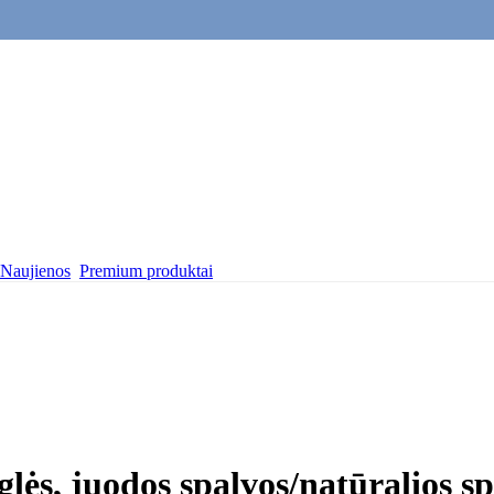
Naujienos
Premium produktai
glės, juodos spalvos/natūralios sp