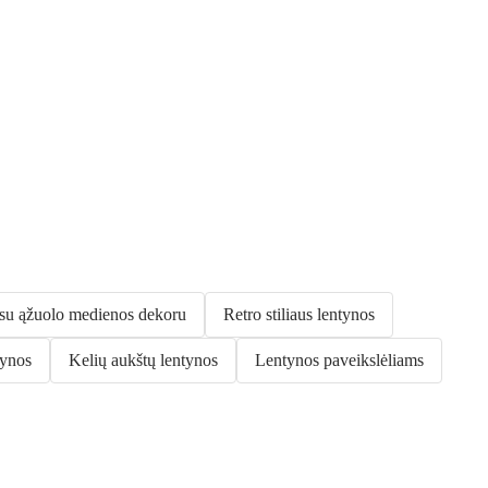
su ąžuolo medienos dekoru
Retro stiliaus lentynos
tynos
Kelių aukštų lentynos
Lentynos paveikslėliams