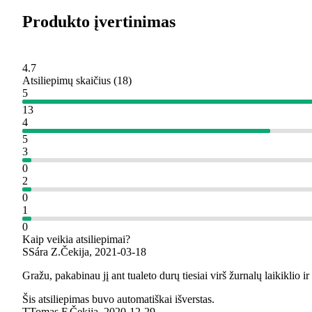
Produkto įvertinimas
4.7
Atsiliepimų skaičius
(
18
)
5
13
4
5
3
0
2
0
1
0
Kaip veikia atsiliepimai?
S
Sára Z.
Čekija
,
2021‑03‑18
Gražu, pakabinau jį ant tualeto durų tiesiai virš žurnalų laikiklio 
Šis atsiliepimas buvo automatiškai išverstas.
T
Tomas F.
Čekija
,
2020‑12‑29