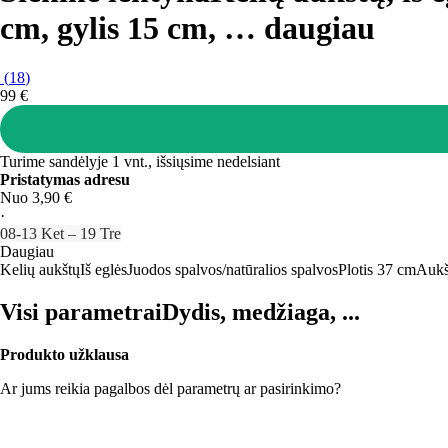
cm, gylis 15 cm
, …
daugiau
(
18
)
99 €
Turime sandėlyje 1 vnt., išsiųsime nedelsiant
Pristatymas adresu
Nuo 3,90 €
·
08‑13 Ket – 19 Tre
Daugiau
Kelių aukštų
Iš eglės
Juodos spalvos/natūralios spalvos
Plotis 37 cm
Aukš
Visi parametrai
Dydis, medžiaga, ...
Produkto užklausa
Ar jums reikia pagalbos dėl parametrų ar pasirinkimo?