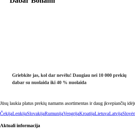
Dabar Bonami
Summer Sale
iki -40 %
Griebkite jas, kol dar nevėlu! Daugiau nei 10 000 prekių
dabar su nuolaida iki 40 % nuolaida
Jūsų laukia platus prekių namams asortimentas ir daug įkvepiančių idėj
Čekija
Lenkija
Slovakija
Rumunija
Vengrija
Kroatija
Lietuva
Latvija
Slovėn
Aktuali informacija