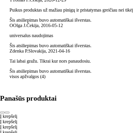
Puikus produktas už mažiau pinigų ir pristatymas greičiau nei tikė
Šis atsiliepimas buvo automatiškai išverstas.
O
Olga J.
Čekija
,
2016‑05‑12
universalus naudojimas
Šis atsiliepimas buvo automatiškai išverstas.
Zdenka P.
Slovakija
,
2021‑04‑16
Tai labai gražu. Tikrai kur nors panaudosiu.
Šis atsiliepimas buvo automatiškai išverstas.
visos apžvalgos
(
4
)
Panašūs produktai
Į krepšelį
Į krepšelį
Į krepšelį
Į krepšelį