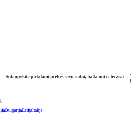
Sodas su
nuolaida
Sutaupykite pirkdami prekes savo sodui, balkonui ir terasai
ų
ija
Bulgarija
Estija
Italija