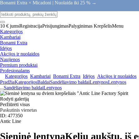
Bonami Extra × Micadoni |
Nuolaida iki 25 % →
10 € jums
Registracija
Prisijungimas
Palyginimas
Krepšelis
Menu
Kategorijos
Kambariai
Bonami Extra
Idėjos
Akcijos ir nuolaidos
Naujienos
Premium produktai
Profesionalams
Kategorijos
Kambariai
Bonami Extra
Idėjos
Akcijos ir nuolaidos
Pradžia
Kategorijos
Baldai
Sandėliavimo baldai
Lentynos
Lentynos
...
Sandėliavimo baldai
Lentynos
Rodyti galeriją
Peržiūrėti visus
Paskutinis vienetas
ID: 477350
Antic Line
Sieninė lentyna
Kelių aukštų, iš e