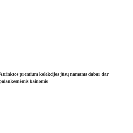
Premium su
nuolaida
Atrinktos premium kolekcijos jūsų namams dabar dar
palankesnėmis kainomis