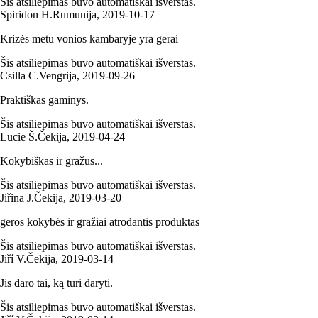
Šis atsiliepimas buvo automatiškai išverstas.
Spiridon H.
Rumunija
,
2019‑10‑17
Krizės metu vonios kambaryje yra gerai
Šis atsiliepimas buvo automatiškai išverstas.
Csilla C.
Vengrija
,
2019‑09‑26
Praktiškas gaminys.
Šis atsiliepimas buvo automatiškai išverstas.
Lucie Š.
Čekija
,
2019‑04‑24
Kokybiškas ir gražus...
Šis atsiliepimas buvo automatiškai išverstas.
Jiřina J.
Čekija
,
2019‑03‑20
geros kokybės ir gražiai atrodantis produktas
Šis atsiliepimas buvo automatiškai išverstas.
Jiří V.
Čekija
,
2019‑03‑14
Jis daro tai, ką turi daryti.
Šis atsiliepimas buvo automatiškai išverstas.