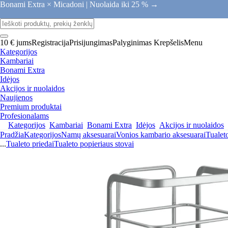
Bonami Extra × Micadoni |
Nuolaida iki 25 % →
10 € jums
Registracija
Prisijungimas
Palyginimas
Krepšelis
Menu
Kategorijos
Kambariai
Bonami Extra
Idėjos
Akcijos ir nuolaidos
Naujienos
Premium produktai
Profesionalams
Kategorijos
Kambariai
Bonami Extra
Idėjos
Akcijos ir nuolaidos
Pradžia
Kategorijos
Namų aksesuarai
Vonios kambario aksesuarai
Tualeto
...
Tualeto priedai
Tualeto popieriaus stovai