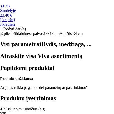
(
159
)
Sandėlyje
23,40 €
Į krepšelį
Į krepšelį
+
Rodyti dar (4)
Iš plieno
Sidabrinės spalvos
13x13 cm
Aukštis 34 cm
Visi parametrai
Dydis, medžiaga, ...
Atraskite visą Viva asortimentą
Papildomi produktai
Produkto užklausa
Ar jums reikia pagalbos dėl parametrų ar pasirinkimo?
Produkto įvertinimas
4.7
Atsiliepimų skaičius
(
49
)
5
39