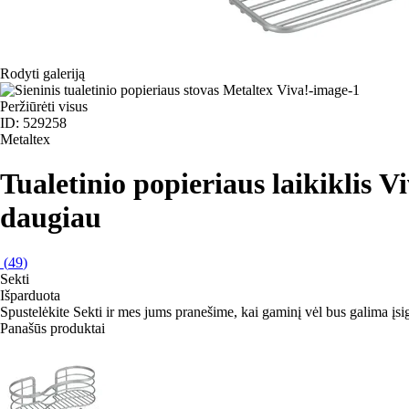
Rodyti galeriją
Peržiūrėti visus
ID: 529258
Metaltex
Tualetinio popieriaus laikiklis V
daugiau
(
49
)
Sekti
Išparduota
Spustelėkite Sekti ir mes jums pranešime, kai gaminį vėl bus galima įsig
Panašūs produktai