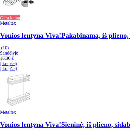
Gera kaina
Metaltex
Vonios lentyna Viva!
Pakabinama, iš plieno,
(
10
)
Sandėlyje
16,30 €
Į krepšelį
Į krepšelį
Metaltex
Vonios lentyna Viva!
Sieninė, iš plieno, sida