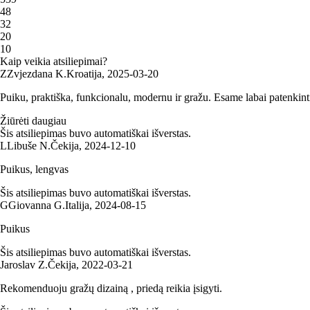
4
8
3
2
2
0
1
0
Kaip veikia atsiliepimai?
Z
Zvjezdana K.
Kroatija
,
2025‑03‑20
Puiku, praktiška, funkcionalu, modernu ir gražu. Esame labai patenkint
Žiūrėti daugiau
Šis atsiliepimas buvo automatiškai išverstas.
L
Libuše N.
Čekija
,
2024‑12‑10
Puikus, lengvas
Šis atsiliepimas buvo automatiškai išverstas.
G
Giovanna G.
Italija
,
2024‑08‑15
Puikus
Šis atsiliepimas buvo automatiškai išverstas.
Jaroslav Z.
Čekija
,
2022‑03‑21
Rekomenduoju gražų dizainą , priedą reikia įsigyti.