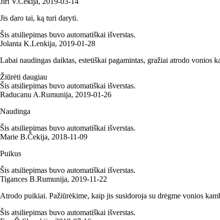
Jiří V.
Čekija
,
2019‑03‑14
Jis daro tai, ką turi daryti.
Šis atsiliepimas buvo automatiškai išverstas.
Jolanta K.
Lenkija
,
2019‑01‑28
Labai naudingas daiktas, estetiškai pagamintas, gražiai atrodo vonios kam
Žiūrėti daugiau
Šis atsiliepimas buvo automatiškai išverstas.
Raducanu A.
Rumunija
,
2019‑01‑26
Naudinga
Šis atsiliepimas buvo automatiškai išverstas.
Marie B.
Čekija
,
2018‑11‑09
Puikus
Šis atsiliepimas buvo automatiškai išverstas.
Tigances B.
Rumunija
,
2019‑11‑22
Atrodo puikiai. Pažiūrėkime, kaip jis susidoroja su drėgme vonios kam
Šis atsiliepimas buvo automatiškai išverstas.