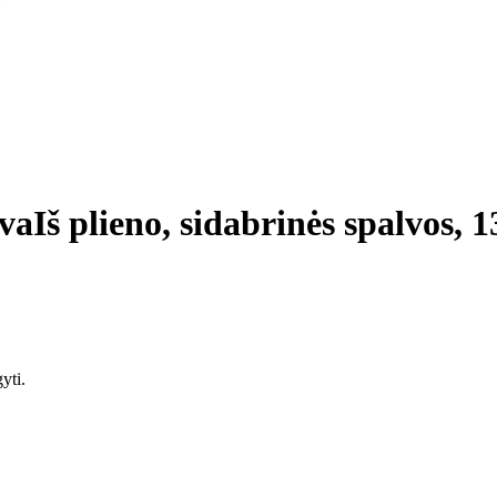
iva
Iš plieno, sidabrinės spalvos, 
yti.