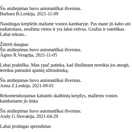
Šis atsiliepimas buvo automatiškai išverstas.
Barbara B.
Lenkija
,
2021‑11‑09
Naudingas krepšelis mažame vonios kambaryje. Pas mane jis kabo ant
radiatoriaus, neužima vietos ir yra labai erdvus. Gražus ir estetiškas.
Labai rekom...
Žiūrėti daugiau
Šis atsiliepimas buvo automatiškai išverstas.
Ágnes R.
Vengrija
,
2021‑11‑05
Labai praktiška. Man ypač patinka, kad ištuštinant nereikia jos atsegti,
tereikia patraukti apatinį užtrauktuką.
Šis atsiliepimas buvo automatiškai išverstas.
Anna Z.
Lenkija
,
2021‑09‑01
Rekomenduojamas kabantis skalbinių krepšys, mažiems vonios
kambariams jis tinka
Šis atsiliepimas buvo automatiškai išverstas.
Andy G.
Slovakija
,
2021‑04‑29
Labai protingas sprendimas