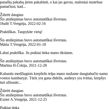
panašių pakabų jiems pakabinti, o kai jas gavau, maloniai nustebau
pamačiusi, kad...
Žiūrėti daugiau
Šis atsiliepimas buvo automatiškai išverstas.
J
Judit T.
Vengrija
,
2022‑02‑16
Praktiškas. Taupykite vietą!
Šis atsiliepimas buvo automatiškai išverstas.
Márta T.
Vengrija
,
2022‑01‑18
Labai praktiška. Jis puikiai tinka mano tikslams.
Šis atsiliepimas buvo automatiškai išverstas.
Martina H.
Čekija
,
2021‑12‑28
Kabantis medžiaginis krepšelis telpa mano mažame daugiabučio namo
vonios kambaryje. Tūris yra gana didelis, audinys yra tvirtas, krepšys
turi užtraukt...
Žiūrėti daugiau
Šis atsiliepimas buvo automatiškai išverstas.
Eszter A.
Vengrija
,
2021‑12‑25
Puikiai tinka