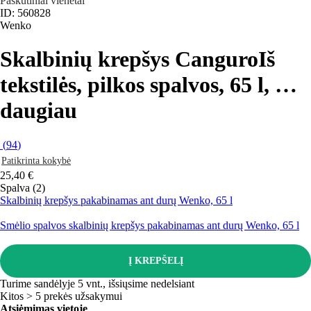
Paskutiniai vienetai
ID: 560828
Wenko
Skalbinių krepšys Canguro
Iš
tekstilės, pilkos spalvos, 65 l
, …
daugiau
(
94
)
Patikrinta kokybė
25,40 €
Spalva (2)
Skalbinių krepšys pakabinamas ant durų Wenko, 65 l
Smėlio spalvos skalbinių krepšys pakabinamas ant durų Wenko, 65 l
Į KREPŠELĮ
Turime sandėlyje 5 vnt., išsiųsime nedelsiant
Kitos > 5 prekės užsakymui
Atsiėmimas vietoje