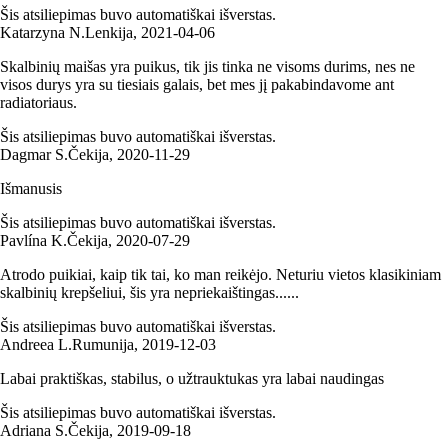
Šis atsiliepimas buvo automatiškai išverstas.
Katarzyna N.
Lenkija
,
2021‑04‑06
Skalbinių maišas yra puikus, tik jis tinka ne visoms durims, nes ne
visos durys yra su tiesiais galais, bet mes jį pakabindavome ant
radiatoriaus.
Šis atsiliepimas buvo automatiškai išverstas.
Dagmar S.
Čekija
,
2020‑11‑29
Išmanusis
Šis atsiliepimas buvo automatiškai išverstas.
Pavlína K.
Čekija
,
2020‑07‑29
Atrodo puikiai, kaip tik tai, ko man reikėjo. Neturiu vietos klasikiniam
skalbinių krepšeliui, šis yra nepriekaištingas......
Šis atsiliepimas buvo automatiškai išverstas.
Andreea L.
Rumunija
,
2019‑12‑03
Labai praktiškas, stabilus, o užtrauktukas yra labai naudingas
Šis atsiliepimas buvo automatiškai išverstas.
Adriana S.
Čekija
,
2019‑09‑18