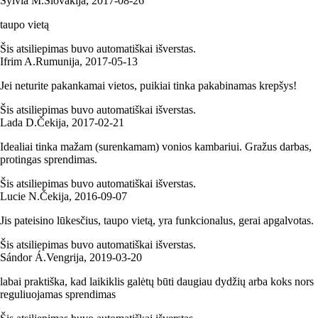
Sylvia M.
Slovakija
,
2017‑08‑26
taupo vietą
Šis atsiliepimas buvo automatiškai išverstas.
Ifrim A.
Rumunija
,
2017‑05‑13
Jei neturite pakankamai vietos, puikiai tinka pakabinamas krepšys!
Šis atsiliepimas buvo automatiškai išverstas.
Lada D.
Čekija
,
2017‑02‑21
Idealiai tinka mažam (surenkamam) vonios kambariui. Gražus darbas,
protingas sprendimas.
Šis atsiliepimas buvo automatiškai išverstas.
Lucie N.
Čekija
,
2016‑09‑07
Jis pateisino lūkesčius, taupo vietą, yra funkcionalus, gerai apgalvotas.
Šis atsiliepimas buvo automatiškai išverstas.
Sándor Á.
Vengrija
,
2019‑03‑20
labai praktiška, kad laikiklis galėtų būti daugiau dydžių arba koks nors
reguliuojamas sprendimas