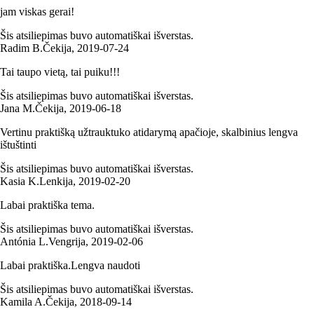
jam viskas gerai!
Šis atsiliepimas buvo automatiškai išverstas.
Radim B.
Čekija
,
2019‑07‑24
Tai taupo vietą, tai puiku!!!
Šis atsiliepimas buvo automatiškai išverstas.
Jana M.
Čekija
,
2019‑06‑18
Vertinu praktišką užtrauktuko atidarymą apačioje, skalbinius lengva
ištuštinti
Šis atsiliepimas buvo automatiškai išverstas.
Kasia K.
Lenkija
,
2019‑02‑20
Labai praktiška tema.
Šis atsiliepimas buvo automatiškai išverstas.
Antónia L.
Vengrija
,
2019‑02‑06
Labai praktiška.Lengva naudoti
Šis atsiliepimas buvo automatiškai išverstas.
Kamila A.
Čekija
,
2018‑09‑14