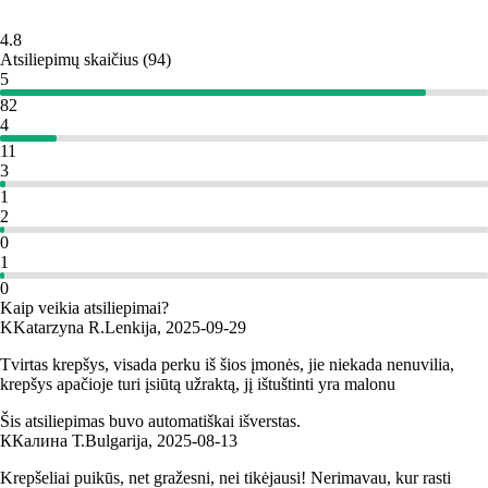
4.8
Atsiliepimų skaičius
(
94
)
5
82
4
11
3
1
2
0
1
0
Kaip veikia atsiliepimai?
K
Katarzyna R.
Lenkija
,
2025‑09‑29
Tvirtas krepšys, visada perku iš šios įmonės, jie niekada nenuvilia,
krepšys apačioje turi įsiūtą užraktą, jį ištuštinti yra malonu
Šis atsiliepimas buvo automatiškai išverstas.
К
Калина Т.
Bulgarija
,
2025‑08‑13
Krepšeliai puikūs, net gražesni, nei tikėjausi! Nerimavau, kur rasti