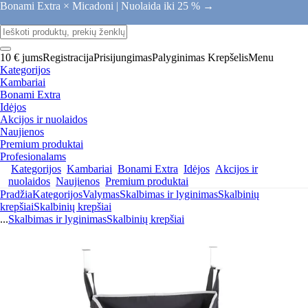
Bonami Extra × Micadoni |
Nuolaida iki 25 % →
10 € jums
Registracija
Prisijungimas
Palyginimas
Krepšelis
Menu
Kategorijos
Kambariai
Bonami Extra
Idėjos
Akcijos ir nuolaidos
Naujienos
Premium produktai
Profesionalams
Kategorijos
Kambariai
Bonami Extra
Idėjos
Akcijos ir
nuolaidos
Naujienos
Premium produktai
Pradžia
Kategorijos
Valymas
Skalbimas ir lyginimas
Skalbinių
krepšiai
Skalbinių krepšiai
...
Skalbimas ir lyginimas
Skalbinių krepšiai