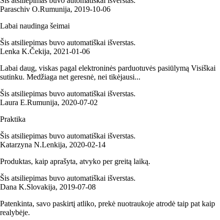
Šis atsiliepimas buvo automatiškai išverstas.
Paraschiv O.
Rumunija
,
2019‑10‑06
Labai naudinga šeimai
Šis atsiliepimas buvo automatiškai išverstas.
Lenka K.
Čekija
,
2021‑01‑06
Labai daug, viskas pagal elektroninės parduotuvės pasiūlymą Visiškai
sutinku. Medžiaga net geresnė, nei tikėjausi...
Šis atsiliepimas buvo automatiškai išverstas.
Laura E.
Rumunija
,
2020‑07‑02
Praktika
Šis atsiliepimas buvo automatiškai išverstas.
Katarzyna N.
Lenkija
,
2020‑02‑14
Produktas, kaip aprašyta, atvyko per greitą laiką.
Šis atsiliepimas buvo automatiškai išverstas.
Dana K.
Slovakija
,
2019‑07‑08
Patenkinta, savo paskirtį atliko, prekė nuotraukoje atrodė taip pat kaip
realybėje.