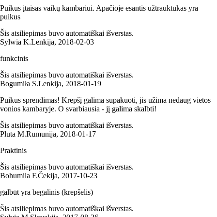
Puikus įtaisas vaikų kambariui. Apačioje esantis užtrauktukas yra
puikus
Šis atsiliepimas buvo automatiškai išverstas.
Sylwia K.
Lenkija
,
2018‑02‑03
funkcinis
Šis atsiliepimas buvo automatiškai išverstas.
Bogumiła S.
Lenkija
,
2018‑01‑19
Puikus sprendimas! Krepšį galima supakuoti, jis užima nedaug vietos
vonios kambaryje. O svarbiausia - jį galima skalbti!
Šis atsiliepimas buvo automatiškai išverstas.
Pluta M.
Rumunija
,
2018‑01‑17
Praktinis
Šis atsiliepimas buvo automatiškai išverstas.
Bohumila F.
Čekija
,
2017‑10‑23
galbūt yra begalinis (krepšelis)
Šis atsiliepimas buvo automatiškai išverstas.