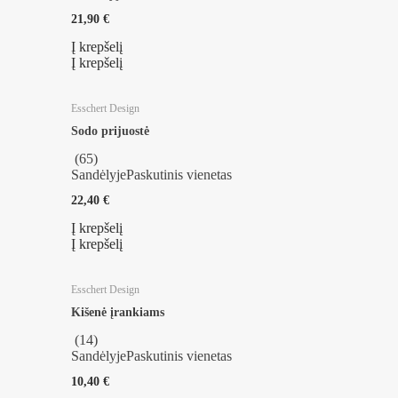
21,90 €
Į krepšelį
Į krepšelį
Esschert Design
Sodo prijuostė
(
65
)
Sandėlyje
Paskutinis vienetas
22,40 €
Į krepšelį
Į krepšelį
Esschert Design
Kišenė įrankiams
(
14
)
Sandėlyje
Paskutinis vienetas
10,40 €