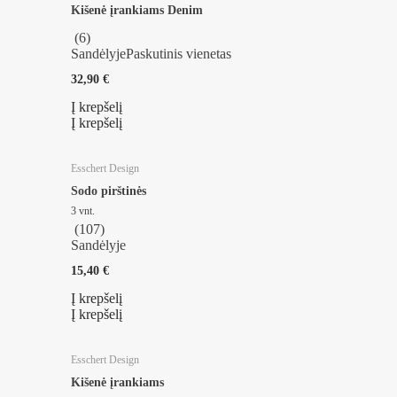
Kišenė įrankiams Denim
(
6
)
Sandėlyje
Paskutinis vienetas
32,90 €
Į krepšelį
Į krepšelį
Esschert Design
Sodo pirštinės
3 vnt.
(
107
)
Sandėlyje
15,40 €
Į krepšelį
Į krepšelį
Esschert Design
Kišenė įrankiams