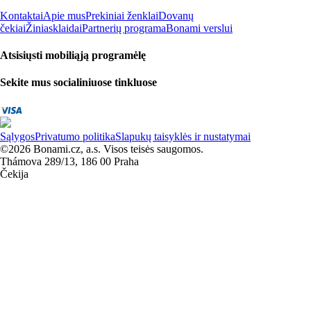
Kontaktai
Apie mus
Prekiniai ženklai
Dovanų
čekiai
Žiniasklaidai
Partnerių programa
Bonami verslui
Atsisiųsti mobiliąją programėlę
Sekite mus socialiniuose tinkluose
Sąlygos
Privatumo politika
Slapukų taisyklės ir nustatymai
©2026 Bonami.cz, a.s. Visos teisės saugomos.
Thámova 289/13, 186 00 Praha
Čekija