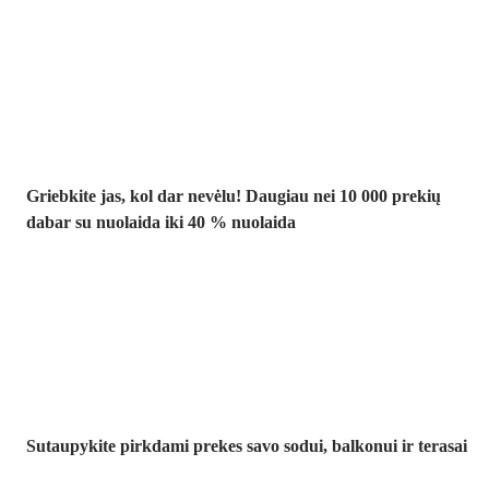
Summer Sale
iki -40 %
Griebkite jas, kol dar nevėlu! Daugiau nei 10 000 prekių
dabar su nuolaida iki 40 % nuolaida
Sodas su
nuolaida
Sutaupykite pirkdami prekes savo sodui, balkonui ir terasai