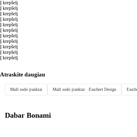
Į krepšelį
Į krepšelį
Į krepšelį
Į krepšelį
Į krepšelį
Į krepšelį
Į krepšelį
Į krepšelį
Į krepšelį
Į krepšelį
Į krepšelį
Atraskite daugiau
Maži sodo įrankiai
Maži sodo įrankiai · Esschert Design
Essch
Dabar Bonami