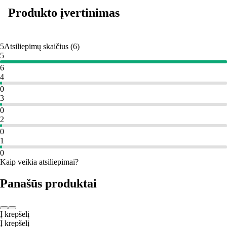
Produkto įvertinimas
5
Atsiliepimų skaičius
(
6
)
5
6
4
0
3
0
2
0
1
0
Kaip veikia atsiliepimai?
Panašūs produktai
Į krepšelį
Į krepšelį