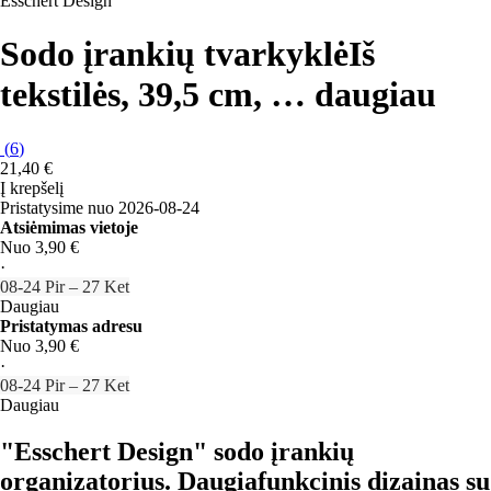
Esschert Design
Sodo įrankių tvarkyklė
Iš
tekstilės, 39,5 cm
, …
daugiau
(
6
)
21,40 €
Į krepšelį
Pristatysime nuo 2026‑08‑24
Atsiėmimas vietoje
Nuo 3,90 €
·
08‑24 Pir – 27 Ket
Daugiau
Pristatymas adresu
Nuo 3,90 €
·
08‑24 Pir – 27 Ket
Daugiau
"Esschert Design" sodo įrankių
organizatorius. Daugiafunkcinis dizainas su