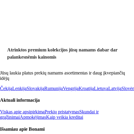
Premium su
nuolaida
Atrinktos premium kolekcijos jūsų namams dabar dar
palankesnėmis kainomis
Jūsų laukia platus prekių namams asortimentas ir daug įkvepiančių
idėjų
Čekija
Lenkija
Slovakija
Rumunija
Vengrija
Kroatija
Lietuva
Latvija
Slovėn
Aktuali informacija
Viskas apie apsipirkimą
Prekių pristatymas
Skundai ir
grąžinimai
Apmokėjimas
Kaip veikia kreditai
Išsamiau apie Bonami