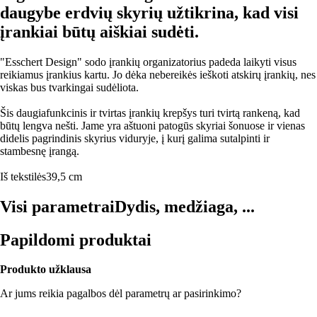
daugybe erdvių skyrių užtikrina, kad visi
įrankiai būtų aiškiai sudėti.
"Esschert Design" sodo įrankių organizatorius padeda laikyti visus
reikiamus įrankius kartu. Jo dėka nebereikės ieškoti atskirų įrankių, nes
viskas bus tvarkingai sudėliota.
Šis daugiafunkcinis ir tvirtas įrankių krepšys turi tvirtą rankeną, kad
būtų lengva nešti. Jame yra aštuoni patogūs skyriai šonuose ir vienas
didelis pagrindinis skyrius viduryje, į kurį galima sutalpinti ir
stambesnę įrangą.
Iš tekstilės
39,5 cm
Visi parametrai
Dydis, medžiaga, ...
Papildomi produktai
Produkto užklausa
Ar jums reikia pagalbos dėl parametrų ar pasirinkimo?