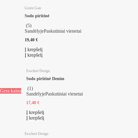
Green Gate
Sodo pirštinė
(
5
)
Sandėlyje
Paskutiniai vienetai
19,40 €
Į krepšelį
Į krepšelį
Esschert Design
Sodo pirštinė Denim
(
1
)
Gera kaina
Sandėlyje
Paskutiniai vienetai
17,40 €
Į krepšelį
Į krepšelį
Esschert Design