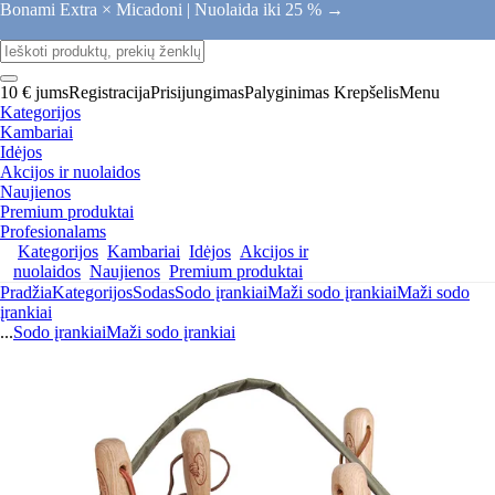
Bonami Extra × Micadoni |
Nuolaida iki 25 % →
10 € jums
Registracija
Prisijungimas
Palyginimas
Krepšelis
Menu
Kategorijos
Kambariai
Idėjos
Akcijos ir nuolaidos
Naujienos
Premium produktai
Profesionalams
Kategorijos
Kambariai
Idėjos
Akcijos ir
nuolaidos
Naujienos
Premium produktai
Pradžia
Kategorijos
Sodas
Sodo įrankiai
Maži sodo įrankiai
Maži sodo
įrankiai
...
Sodo įrankiai
Maži sodo įrankiai