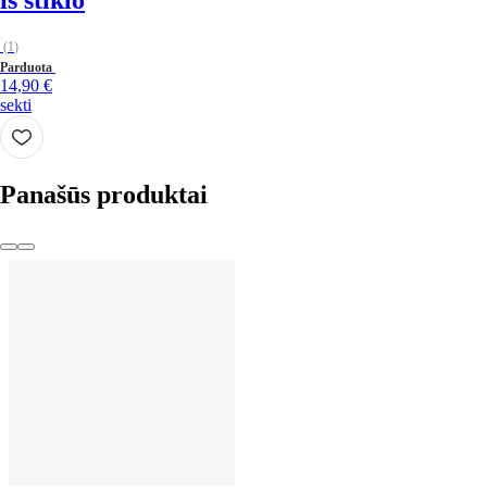
iš stiklo
(
1
)
Parduota
14,90 €
sekti
Panašūs produktai