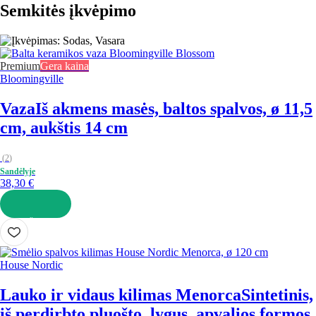
Semkitės įkvėpimo
Premium
Gera kaina
Bloomingville
Vaza
Iš akmens masės, baltos spalvos, ø 11,5
cm, aukštis 14 cm
(
2
)
Sandėlyje
38,30 €
Į KREPŠELĮ
House Nordic
Lauko ir vidaus kilimas Menorca
Sintetinis,
iš perdirbto pluošto, lygus, apvalios formos,