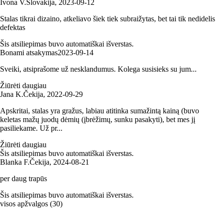
Ivona V.
Slovakija
,
2023‑09‑12
Stalas tikrai dizaino, atkeliavo šiek tiek subraižytas, bet tai tik nedidelis
defektas
Šis atsiliepimas buvo automatiškai išverstas.
Bonami atsakymas
2023‑09‑14
Sveiki, atsiprašome už nesklandumus. Kolega susisieks su jum...
Žiūrėti daugiau
Jana K.
Čekija
,
2022‑09‑29
Apskritai, stalas yra gražus, labiau atitinka sumažintą kainą (buvo
keletas mažų juodų dėmių (įbrėžimų, sunku pasakyti), bet mes jį
pasiliekame. Už pr...
Žiūrėti daugiau
Šis atsiliepimas buvo automatiškai išverstas.
Blanka F.
Čekija
,
2024‑08‑21
per daug trapūs
Šis atsiliepimas buvo automatiškai išverstas.
visos apžvalgos
(
30
)