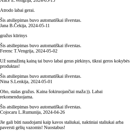
Alice E.
Vengrija
,
2024‑05‑15
Atrodo labai gerai.
Šis atsiliepimas buvo automatiškai išverstas.
Jana B.
Čekija
,
2024‑05‑11
gražus kūrinys
Šis atsiliepimas buvo automatiškai išverstas.
Ferenc T.
Vengrija
,
2024‑05‑02
Už sumažintą kainą tai buvo labai geras pirkinys, tikrai geros kokybės
produktas!
Šis atsiliepimas buvo automatiškai išverstas.
Nina S.
Lenkija
,
2024‑05‑01
Oho, stalas gražus. Kaina šokiruojančiai maža:)). Labai
rekomenduojama.
Šis atsiliepimas buvo automatiškai išverstas.
Cojocaru L.
Rumunija
,
2024‑04‑26
Jie gali būti naudojami kaip kavos staliukai, naktiniai staliukai arba
paversti gėlių vazomis! Nuostabus!