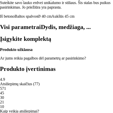
Suteikite savo lauko erdvei unikalumo ir stiliaus. Šis stalas bus puikus
pasirinkimas. Jo priežiūra yra paprasta.
Iš betono
Baltos spalvos
Ø 40 cm
Aukštis 45 cm
Visi parametrai
Dydis, medžiaga, ...
Įsigykite komplektą
Produkto užklausa
Ar jums reikia pagalbos dėl parametrų ar pasirinkimo?
Produkto įvertinimas
4.9
Atsiliepimų skaičius
(
77
)
5
71
4
5
3
0
2
1
1
0
Kaip veikia atsiliepimai?