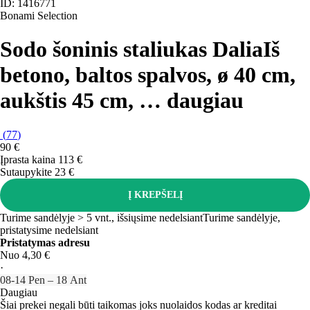
ID: 1416771
Bonami Selection
Sodo šoninis staliukas Dalia
Iš
betono, baltos spalvos, ø 40 cm,
aukštis 45 cm
, …
daugiau
(
77
)
90 €
Įprasta kaina 113 €
Sutaupykite 23 €
Į KREPŠELĮ
Turime sandėlyje > 5 vnt., išsiųsime nedelsiant
Turime sandėlyje,
pristatysime nedelsiant
Pristatymas adresu
Nuo 4,30 €
·
08‑14 Pen – 18 Ant
Daugiau
Šiai prekei negali būti taikomas joks nuolaidos kodas ar kreditai