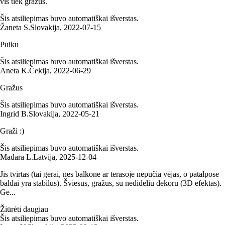
vis tiek gražus.
Šis atsiliepimas buvo automatiškai išverstas.
Žaneta S.
Slovakija
,
2022‑07‑15
Puiku
Šis atsiliepimas buvo automatiškai išverstas.
Aneta K.
Čekija
,
2022‑06‑29
Gražus
Šis atsiliepimas buvo automatiškai išverstas.
Ingrid B.
Slovakija
,
2022‑05‑21
Graži :)
Šis atsiliepimas buvo automatiškai išverstas.
Madara L.
Latvija
,
2025‑12‑04
Jis tvirtas (tai gerai, nes balkone ar terasoje nepučia vėjas, o patalpose
baldai yra stabilūs). Šviesus, gražus, su nedideliu dekoru (3D efektas).
Ge...
Žiūrėti daugiau
Šis atsiliepimas buvo automatiškai išverstas.