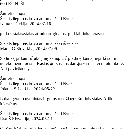
600 RON. Ši...
Žiūrėti daugiau
Šis atsiliepimas buvo automatiškai išverstas.
Ivana C.
Čekija
,
2024‑07‑16
puikus stalas/stalas atrodo originalus, puikiai tinka terasoje
Šis atsiliepimas buvo automatiškai išverstas.
Mária G.
Slovakija
,
2024‑07‑09
Staliuką pirkau už akcijinę kainą. Už pradinę kainą nepirkčiau ir
nerekomenduočiau. Raštas gražus. Jis dar gražesnis nei nuotraukoje.
Ant paviršiaus y...
Žiūrėti daugiau
Šis atsiliepimas buvo automatiškai išverstas.
Jolanta S.
Lenkija
,
2024‑05‑22
Labai gerai pagamintas ir geros medžiagos šoninis stalas.Atitinka
lūkesčius.
Šis atsiliepimas buvo automatiškai išverstas.
Eva Š.
Slovakija
,
2024‑05‑21
Gražus kūrinys, madingas, turėjau už super pardavimo kainą, mano