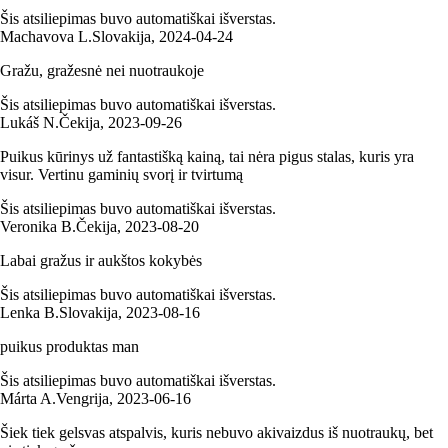
Šis atsiliepimas buvo automatiškai išverstas.
Machavova L.
Slovakija
,
2024‑04‑24
Gražu, gražesnė nei nuotraukoje
Šis atsiliepimas buvo automatiškai išverstas.
Lukáš N.
Čekija
,
2023‑09‑26
Puikus kūrinys už fantastišką kainą, tai nėra pigus stalas, kuris yra
visur. Vertinu gaminių svorį ir tvirtumą
Šis atsiliepimas buvo automatiškai išverstas.
Veronika B.
Čekija
,
2023‑08‑20
Labai gražus ir aukštos kokybės
Šis atsiliepimas buvo automatiškai išverstas.
Lenka B.
Slovakija
,
2023‑08‑16
puikus produktas man
Šis atsiliepimas buvo automatiškai išverstas.
Márta A.
Vengrija
,
2023‑06‑16
Šiek tiek gelsvas atspalvis, kuris nebuvo akivaizdus iš nuotraukų, bet