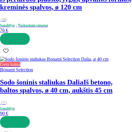
kreminės spalvos, ø 120 cm
(
30
)
Sandėlyje
Paskutiniai vienetai
76 €
Į KREPŠELĮ
Gera kaina
Bonami Selection
Sodo šoninis staliukas Dalia
Iš betono,
baltos spalvos, ø 40 cm, aukštis 45 cm
(
77
)
Sandėlyje
90 €
Į KREPŠELĮ