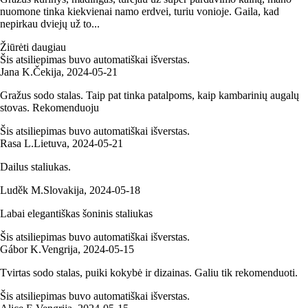
nuomone tinka kiekvienai namo erdvei, turiu vonioje. Gaila, kad
nepirkau dviejų už to...
Žiūrėti daugiau
Šis atsiliepimas buvo automatiškai išverstas.
Jana K.
Čekija
,
2024‑05‑21
Gražus sodo stalas. Taip pat tinka patalpoms, kaip kambarinių augalų
stovas. Rekomenduoju
Šis atsiliepimas buvo automatiškai išverstas.
Rasa L.
Lietuva
,
2024‑05‑21
Dailus staliukas.
Luděk M.
Slovakija
,
2024‑05‑18
Labai elegantiškas šoninis staliukas
Šis atsiliepimas buvo automatiškai išverstas.
Gábor K.
Vengrija
,
2024‑05‑15
Tvirtas sodo stalas, puiki kokybė ir dizainas. Galiu tik rekomenduoti.
Šis atsiliepimas buvo automatiškai išverstas.