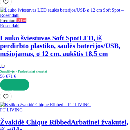
Premium
-21%
Rosendahl
Lauko šviestuvas Soft Spot
LED, iš
perdirbto plastiko, saulės baterijos/USB,
nešiojamas, ø 12 cm, aukštis 18,5 cm
(
1
)
Sandėlyje
Paskutiniai vienetai
56 €
71 €
Į KREPŠELĮ
PT LIVING
Žvakidė Chique Ribbed
Arbatinei žvakutei,