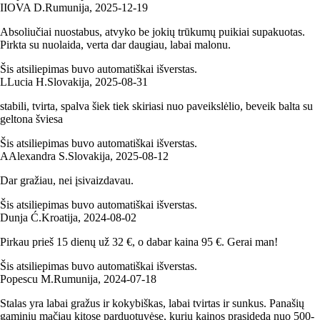
I
IOVA D.
Rumunija
,
2025‑12‑19
Absoliučiai nuostabus, atvyko be jokių trūkumų puikiai supakuotas.
Pirkta su nuolaida, verta dar daugiau, labai malonu.
Šis atsiliepimas buvo automatiškai išverstas.
L
Lucia H.
Slovakija
,
2025‑08‑31
stabili, tvirta, spalva šiek tiek skiriasi nuo paveikslėlio, beveik balta su
geltona šviesa
Šis atsiliepimas buvo automatiškai išverstas.
A
Alexandra S.
Slovakija
,
2025‑08‑12
Dar gražiau, nei įsivaizdavau.
Šis atsiliepimas buvo automatiškai išverstas.
Dunja Ć.
Kroatija
,
2024‑08‑02
Pirkau prieš 15 dienų už 32 €, o dabar kaina 95 €. Gerai man!
Šis atsiliepimas buvo automatiškai išverstas.
Popescu M.
Rumunija
,
2024‑07‑18
Stalas yra labai gražus ir kokybiškas, labai tvirtas ir sunkus. Panašių
gaminių mačiau kitose parduotuvėse, kurių kainos prasideda nuo 500-