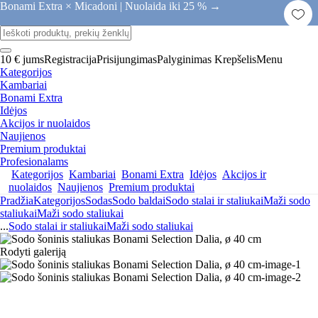
Bonami Extra × Micadoni |
Nuolaida iki 25 % →
10 € jums
Registracija
Prisijungimas
Palyginimas
Krepšelis
Menu
Kategorijos
Kambariai
Bonami Extra
Idėjos
Akcijos ir nuolaidos
Naujienos
Premium produktai
Profesionalams
Kategorijos
Kambariai
Bonami Extra
Idėjos
Akcijos ir
nuolaidos
Naujienos
Premium produktai
Pradžia
Kategorijos
Sodas
Sodo baldai
Sodo stalai ir staliukai
Maži sodo
staliukai
Maži sodo staliukai
...
Sodo stalai ir staliukai
Maži sodo staliukai
Rodyti galeriją