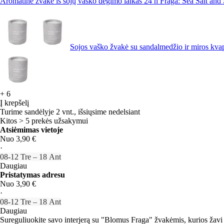
Aromatinė žvakė iš sojų vaško degimo laikas 24 h Fraga: Sea Salt an
Sojos vaško žvakė su sandalmedžio ir miros kv
+
6
Į krepšelį
Turime sandėlyje 2 vnt., išsiųsime nedelsiant
Kitos > 5 prekės užsakymui
Atsiėmimas vietoje
Nuo 3,90 €
·
08‑12 Tre – 18 Ant
Daugiau
Pristatymas adresu
Nuo 3,90 €
·
08‑12 Tre – 18 Ant
Daugiau
Sureguliuokite savo interjerą su "Blomus Fraga" žvakėmis, kurios žavi n