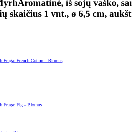
Myrh
Aromatinė, iš sojų vaško, s
ų skaičius 1 vnt., ø 6,5 cm, aukšt
 h Fraga: French Cotton – Blomus
 h Fraga: Fig – Blomus