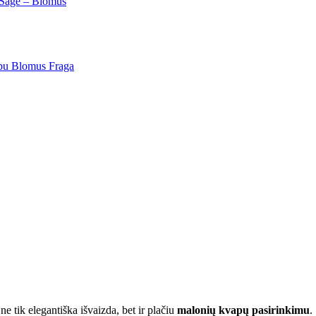
d Sage – Blomus
apu Blomus Fraga
e tik elegantiška išvaizda, bet ir plačiu
malonių kvapų pasirinkimu
.