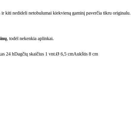
 ir kiti nedideli netobulumai kiekvieną gaminį paverčia tikru originalu.
sinų
, todėl nekenkia aplinkai.
kas 24 h
Dagčių skaičius 1 vnt.
Ø 6,5 cm
Aukštis 8 cm