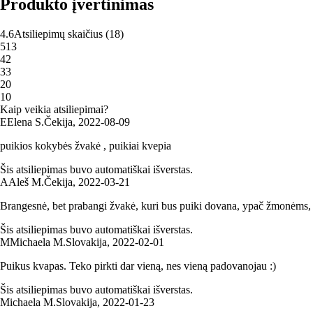
Produkto įvertinimas
4.6
Atsiliepimų skaičius
(
18
)
5
13
4
2
3
3
2
0
1
0
Kaip veikia atsiliepimai?
E
Elena S.
Čekija
,
2022‑08‑09
puikios kokybės žvakė , puikiai kvepia
Šis atsiliepimas buvo automatiškai išverstas.
A
Aleš M.
Čekija
,
2022‑03‑21
Brangesnė, bet prabangi žvakė, kuri bus puiki dovana, ypač žmonėms,
Šis atsiliepimas buvo automatiškai išverstas.
M
Michaela M.
Slovakija
,
2022‑02‑01
Puikus kvapas. Teko pirkti dar vieną, nes vieną padovanojau :)
Šis atsiliepimas buvo automatiškai išverstas.
Michaela M.
Slovakija
,
2022‑01‑23