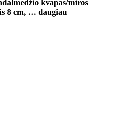
andalmedžio kvapas/miros
is 8 cm
, …
daugiau