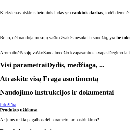
Kiekvienas atskiras betoninis indas yra
rankinis darbas
, todėl dėmelės
Be to, dėl naudojamo sojų vaško žvakės nesukelia suodžių, yra
be tok
Aromatinė
Iš sojų vaško
Sandalmedžio kvapas/miros kvapas
Degimo lai
Visi parametrai
Dydis, medžiaga, ...
Atraskite visą Fraga asortimentą
Naudojimo instrukcijos ir dokumentai
Priežiūra
Produkto užklausa
Ar jums reikia pagalbos dėl parametrų ar pasirinkimo?