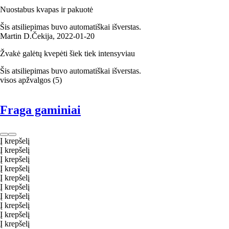
Nuostabus kvapas ir pakuotė
Šis atsiliepimas buvo automatiškai išverstas.
Martin D.
Čekija
,
2022‑01‑20
Žvakė galėtų kvepėti šiek tiek intensyviau
Šis atsiliepimas buvo automatiškai išverstas.
visos apžvalgos
(
5
)
Fraga gaminiai
Į krepšelį
Į krepšelį
Į krepšelį
Į krepšelį
Į krepšelį
Į krepšelį
Į krepšelį
Į krepšelį
Į krepšelį
Į krepšelį