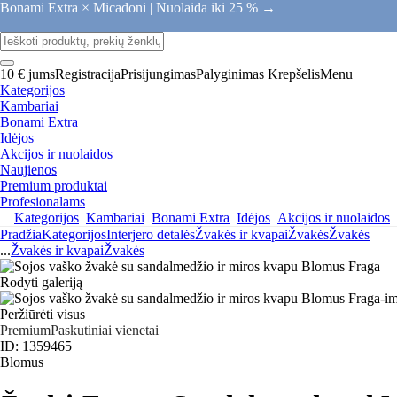
Bonami Extra × Micadoni |
Nuolaida iki 25 % →
10 € jums
Registracija
Prisijungimas
Palyginimas
Krepšelis
Menu
Kategorijos
Kambariai
Bonami Extra
Idėjos
Akcijos ir nuolaidos
Naujienos
Premium produktai
Profesionalams
Kategorijos
Kambariai
Bonami Extra
Idėjos
Akcijos ir nuolaidos
Pradžia
Kategorijos
Interjero detalės
Žvakės ir kvapai
Žvakės
Žvakės
...
Žvakės ir kvapai
Žvakės
Rodyti galeriją
Peržiūrėti visus
Premium
Paskutiniai vienetai
ID: 1359465
Blomus