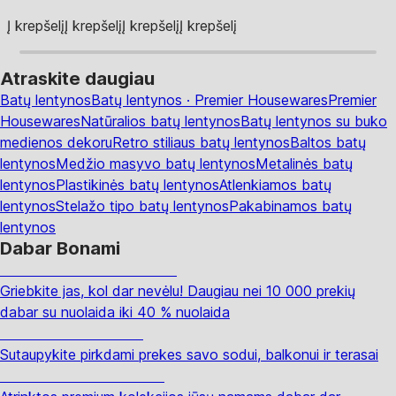
Į krepšelį
Į krepšelį
Į krepšelį
Į krepšelį
Atraskite daugiau
Batų lentynos
Batų lentynos · Premier Housewares
Premier
Housewares
Natūralios batų lentynos
Batų lentynos su buko
medienos dekoru
Retro stiliaus batų lentynos
Baltos batų
lentynos
Medžio masyvo batų lentynos
Metalinės batų
lentynos
Plastikinės batų lentynos
Atlenkiamos batų
lentynos
Stelažo tipo batų lentynos
Pakabinamos batų
lentynos
Dabar Bonami
Summer Sale iki -40 %
Griebkite jas, kol dar nevėlu! Daugiau nei 10 000 prekių
dabar su nuolaida iki 40 % nuolaida
Sodas su nuolaida
Sutaupykite pirkdami prekes savo sodui, balkonui ir terasai
Premium su nuolaida