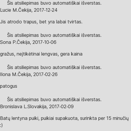
Šis atsiliepimas buvo automatiškai išverstas.
Lucie M.
Čekija
,
2017‑12‑24
Jis atrodo trapus, bet yra labai tvirtas.
Šis atsiliepimas buvo automatiškai išverstas.
Sona P.
Čekija
,
2017‑10‑06
gražus, neįtikėtinai lengvas, gera kaina
Šis atsiliepimas buvo automatiškai išverstas.
Ilona M.
Čekija
,
2017‑02‑26
patogus
Šis atsiliepimas buvo automatiškai išverstas.
Bronislava L.
Slovakija
,
2017‑02‑09
Batų lentyna puiki, puikiai supakuota, surinkta per 15 minučių
:)