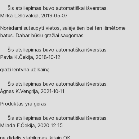
Šis atsiliepimas buvo automatiškai išverstas.
Mirka L.
Slovakija
,
2019‑05‑07
Norėdami sutaupyti vietos, salėje šen bei ten išmėtome
batus. Dabar būsiu gražiai saugomas
Šis atsiliepimas buvo automatiškai išverstas.
Pavla K.
Čekija
,
2018‑10‑12
graži lentyna už kainą
Šis atsiliepimas buvo automatiškai išverstas.
Ágnes K.
Vengrija
,
2021‑10‑11
Produktas yra geras
Šis atsiliepimas buvo automatiškai išverstas.
Milada F.
Čekija
,
2020‑12‑15
ne didelis stabilumas, kitaip OK