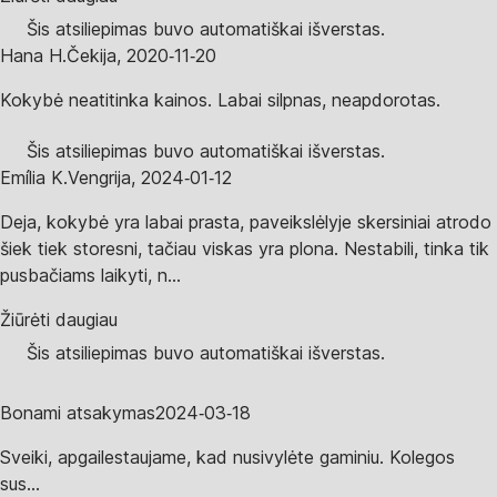
Šis atsiliepimas buvo automatiškai išverstas.
Hana H.
Čekija
,
2020‑11‑20
Kokybė neatitinka kainos. Labai silpnas, neapdorotas.
Šis atsiliepimas buvo automatiškai išverstas.
Emília K.
Vengrija
,
2024‑01‑12
Deja, kokybė yra labai prasta, paveikslėlyje skersiniai atrodo
šiek tiek storesni, tačiau viskas yra plona. Nestabili, tinka tik
pusbačiams laikyti, n...
Žiūrėti daugiau
Šis atsiliepimas buvo automatiškai išverstas.
Bonami atsakymas
2024‑03‑18
Sveiki, apgailestaujame, kad nusivylėte gaminiu. Kolegos
sus...