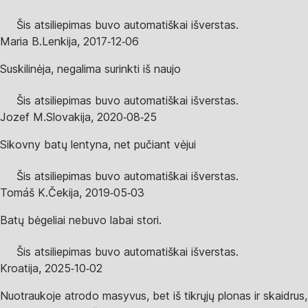
Šis atsiliepimas buvo automatiškai išverstas.
Maria B.
Lenkija
,
2017‑12‑06
Suskilinėja, negalima surinkti iš naujo
Šis atsiliepimas buvo automatiškai išverstas.
Jozef M.
Slovakija
,
2020‑08‑25
Sikovny batų lentyna, net pučiant vėjui
Šis atsiliepimas buvo automatiškai išverstas.
Tomáš K.
Čekija
,
2019‑05‑03
Batų bėgeliai nebuvo labai stori.
Šis atsiliepimas buvo automatiškai išverstas.
Kroatija
,
2025‑10‑02
Nuotraukoje atrodo masyvus, bet iš tikrųjų plonas ir skaidrus,