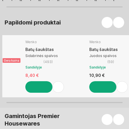
Papildomi produktai
Wenko
Wenko
Batų šaukštas
Batų šaukštas
Sidabrinės spalvos
Juodos spalvos
Gera kaina
(
493
)
(
59
)
Sandėlyje
Sandėlyje
8,40 €
10,90 €
Į KREPŠELĮ
Į KREPŠELĮ
Gamintojas Premier
Housewares