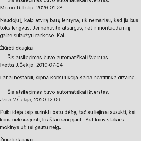
Šis atsiliepimas buvo automatiškai išverstas.
Marco R.
Italija
,
2026‑01‑28
Naudoju jį kaip atvirą batų lentyną, tik nemaniau, kad jis bus
toks lengvas. Jei nebūsite atsargūs, net ir montuodami jį
galite sulaužyti rankose. Kai...
Žiūrėti daugiau
Šis atsiliepimas buvo automatiškai išverstas.
Ivetta J.
Čekija
,
2019‑07‑24
Labai nestabili, silpna konstrukcija.Kaina neatitinka dizaino.
Šis atsiliepimas buvo automatiškai išverstas.
Jana V.
Čekija
,
2020‑12‑06
Puiki idėja taip surinkti batų dėžę, tačiau liejiniai susukti, kai
kurie nekoreguoti, kraštai nenupjauti. Bet kuris staliaus
mokinys už tai gautų neig...
Žiūrėti daugiau