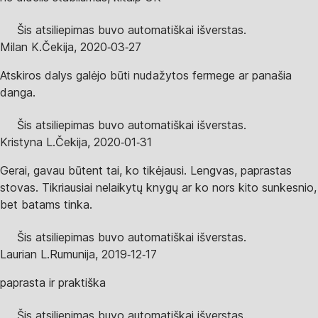
Šis atsiliepimas buvo automatiškai išverstas.
Milan K.
Čekija
,
2020‑03‑27
Atskiros dalys galėjo būti nudažytos fermege ar panašia
danga.
Šis atsiliepimas buvo automatiškai išverstas.
Kristyna L.
Čekija
,
2020‑01‑31
Gerai, gavau būtent tai, ko tikėjausi. Lengvas, paprastas
stovas. Tikriausiai nelaikytų knygų ar ko nors kito sunkesnio,
bet batams tinka.
Šis atsiliepimas buvo automatiškai išverstas.
Laurian L.
Rumunija
,
2019‑12‑17
paprasta ir praktiška
Šis atsiliepimas buvo automatiškai išverstas.