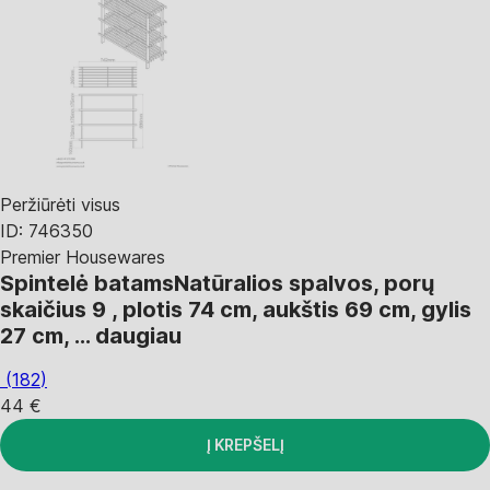
Peržiūrėti visus
ID: 746350
Premier Housewares
Spintelė batams
Natūralios spalvos, porų
skaičius 9 , plotis 74 cm, aukštis 69 cm, gylis
27 cm
, …
daugiau
(
182
)
44 €
Į KREPŠELĮ