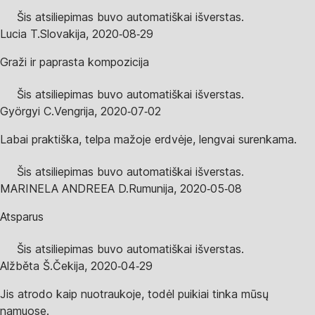
Šis atsiliepimas buvo automatiškai išverstas.
Lucia T.
Slovakija
,
2020‑08‑29
Graži ir paprasta kompozicija
Šis atsiliepimas buvo automatiškai išverstas.
Györgyi C.
Vengrija
,
2020‑07‑02
Labai praktiška, telpa mažoje erdvėje, lengvai surenkama.
Šis atsiliepimas buvo automatiškai išverstas.
MARINELA ANDREEA D.
Rumunija
,
2020‑05‑08
Atsparus
Šis atsiliepimas buvo automatiškai išverstas.
Alžběta Š.
Čekija
,
2020‑04‑29
Jis atrodo kaip nuotraukoje, todėl puikiai tinka mūsų
namuose.