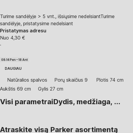
Turime sandėlyje > 5 vnt., išsiųsime nedelsiant
Turime
sandėlyje, pristatysime nedelsiant
Pristatymas adresu
Nuo 4,30 €
·
08‑14 Pen – 18 Ant
DAUGIAU
Natūralios spalvos
Porų skaičius 9
Plotis 74 cm
Aukštis 69 cm
Gylis 27 cm
Visi parametrai
Dydis, medžiaga, ...
Atraskite visą Parker asortimentą