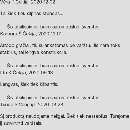
Věra P.
Čekija
,
2020‑12‑02
Tai šiek tiek silpnas stendas...
Šis atsiliepimas buvo automatiškai išverstas.
Barbora Š.
Čekija
,
2020‑12‑01
Atrodo gražiai, tik sulankstomas be varžtų. Jis nėra toks
stabilus, tai lengva konstrukcija.
Šis atsiliepimas buvo automatiškai išverstas.
Ida K.
Čekija
,
2020‑09‑13
Lengvas, šiek tiek klibantis.
Šis atsiliepimas buvo automatiškai išverstas.
Tünde S.
Vengrija
,
2020‑08‑28
Šį produktą naudojame neilgai. Šiek tiek nestabilus! Turėjome
jį sutvirtinti varžtais.