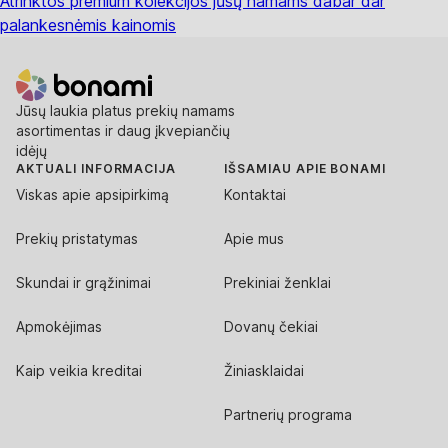
Atrinktos premium kolekcijos jūsų namams dabar dar
palankesnėmis kainomis
Jūsų laukia platus prekių namams
asortimentas ir daug įkvepiančių
idėjų
AKTUALI INFORMACIJA
IŠSAMIAU APIE BONAMI
Viskas apie apsipirkimą
Kontaktai
Prekių pristatymas
Apie mus
Skundai ir grąžinimai
Prekiniai ženklai
Apmokėjimas
Dovanų čekiai
Kaip veikia kreditai
Žiniasklaidai
Partnerių programa