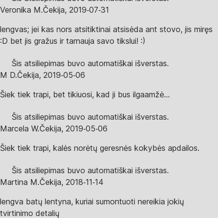
Veronika M.
Čekija
,
2019‑07‑31
lengvas; jei kas nors atsitiktinai atsisėda ant stovo, jis miręs
:D bet jis gražus ir tarnauja savo tikslui! :)
Šis atsiliepimas buvo automatiškai išverstas.
M D.
Čekija
,
2019‑05‑06
Šiek tiek trapi, bet tikiuosi, kad ji bus ilgaamžė...
Šis atsiliepimas buvo automatiškai išverstas.
Marcela W.
Čekija
,
2019‑05‑06
Šiek tiek trapi, kalės norėtų geresnės kokybės apdailos.
Šis atsiliepimas buvo automatiškai išverstas.
Martina M.
Čekija
,
2018‑11‑14
lengva batų lentyna, kuriai sumontuoti nereikia jokių
tvirtinimo detalių