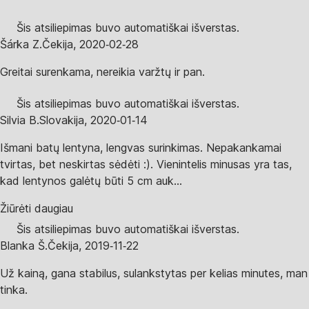
Šis atsiliepimas buvo automatiškai išverstas.
Šárka Z.
Čekija
,
2020‑02‑28
Greitai surenkama, nereikia varžtų ir pan.
Šis atsiliepimas buvo automatiškai išverstas.
Silvia B.
Slovakija
,
2020‑01‑14
Išmani batų lentyna, lengvas surinkimas. Nepakankamai
tvirtas, bet neskirtas sėdėti :). Vienintelis minusas yra tas,
kad lentynos galėtų būti 5 cm auk...
Žiūrėti daugiau
Šis atsiliepimas buvo automatiškai išverstas.
Blanka Š.
Čekija
,
2019‑11‑22
Už kainą, gana stabilus, sulankstytas per kelias minutes, man
tinka.