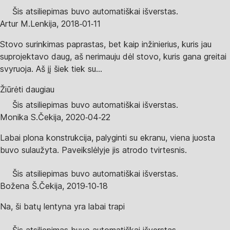
Šis atsiliepimas buvo automatiškai išverstas.
Artur M.
Lenkija
,
2018‑01‑11
Stovo surinkimas paprastas, bet kaip inžinierius, kuris jau
suprojektavo daug, aš nerimauju dėl stovo, kuris gana greitai
svyruoja. Aš jį šiek tiek su...
Žiūrėti daugiau
Šis atsiliepimas buvo automatiškai išverstas.
Monika S.
Čekija
,
2020‑04‑22
Labai plona konstrukcija, palyginti su ekranu, viena juosta
buvo sulaužyta. Paveikslėlyje jis atrodo tvirtesnis.
Šis atsiliepimas buvo automatiškai išverstas.
Božena Š.
Čekija
,
2019‑10‑18
Na, ši batų lentyna yra labai trapi