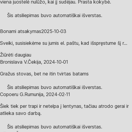
viena juostelė nulūžo, kai jį sudėjau. Prasta kokybė.
Šis atsiliepimas buvo automatiškai išverstas.
Bonami atsakymas
2025‑10‑03
Sveiki, susisiekėme su jumis el. paštu, kad išspręstume šį r...
Žiūrėti daugiau
Bronislava V.
Čekija
,
2024‑10‑01
Gražus stovas, bet ne itin tvirtas batams
Šis atsiliepimas buvo automatiškai išverstas.
Copoeru G.
Rumunija
,
2024‑02‑11
Šiek tiek per trapi ir netelpa į lentynas, tačiau atrodo gerai ir
atlieka savo darbą.
Šis atsiliepimas buvo automatiškai išverstas.