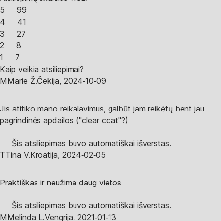
5
99
4
41
3
27
2
8
1
7
Kaip veikia atsiliepimai?
M
Marie Ž.
Čekija
,
2024‑10‑09
Jis atitiko mano reikalavimus, galbūt jam reikėtų bent jau
pagrindinės apdailos ("clear coat"?)
Šis atsiliepimas buvo automatiškai išverstas.
T
Tina V.
Kroatija
,
2024‑02‑05
Praktiškas ir neužima daug vietos
Šis atsiliepimas buvo automatiškai išverstas.
M
Melinda L.
Vengrija
,
2021‑01‑13