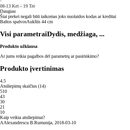
·
08‑13 Ket – 19 Tre
Daugiau
Šiai prekei negali būti taikomas joks nuolaidos kodas ar kreditai
Baltos spalvos
Aukštis 44 cm
Visi parametrai
Dydis, medžiaga, ...
Produkto užklausa
Ar jums reikia pagalbos dėl parametrų ar pasirinkimo?
Produkto įvertinimas
4.5
Atsiliepimų skaičius
(
14
)
5
10
4
3
3
0
2
1
1
0
Kaip veikia atsiliepimai?
A
Alexandrescu B.
Rumunija
,
2018‑03‑10