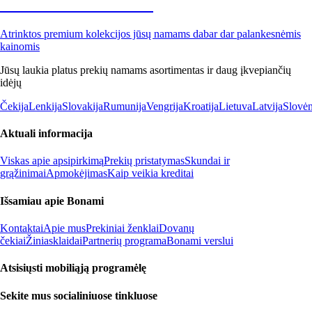
Premium su nuolaida
Atrinktos premium kolekcijos jūsų namams dabar dar palankesnėmis
kainomis
Jūsų laukia platus prekių namams asortimentas ir daug įkvepiančių
idėjų
Čekija
Lenkija
Slovakija
Rumunija
Vengrija
Kroatija
Lietuva
Latvija
Slovėn
Aktuali informacija
Viskas apie apsipirkimą
Prekių pristatymas
Skundai ir
grąžinimai
Apmokėjimas
Kaip veikia kreditai
Išsamiau apie Bonami
Kontaktai
Apie mus
Prekiniai ženklai
Dovanų
čekiai
Žiniasklaidai
Partnerių programa
Bonami verslui
Atsisiųsti mobiliąją programėlę
Sekite mus socialiniuose tinkluose