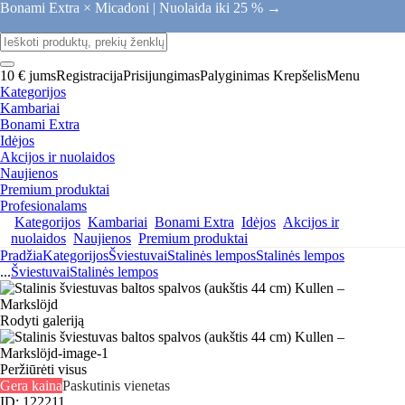
Bonami Extra × Micadoni |
Nuolaida iki 25 % →
10 € jums
Registracija
Prisijungimas
Palyginimas
Krepšelis
Menu
Kategorijos
Kambariai
Bonami Extra
Idėjos
Akcijos ir nuolaidos
Naujienos
Premium produktai
Profesionalams
Kategorijos
Kambariai
Bonami Extra
Idėjos
Akcijos ir
nuolaidos
Naujienos
Premium produktai
Pradžia
Kategorijos
Šviestuvai
Stalinės lempos
Stalinės lempos
...
Šviestuvai
Stalinės lempos
Rodyti galeriją
Peržiūrėti visus
Gera kaina
Paskutinis vienetas
ID: 122211