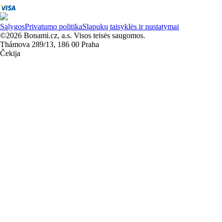
Sąlygos
Privatumo politika
Slapukų taisyklės ir nustatymai
©2026 Bonami.cz, a.s. Visos teisės saugomos.
Thámova 289/13, 186 00 Praha
Čekija