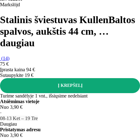
Markslöjd
Stalinis šviestuvas Kullen
Baltos
spalvos, aukštis 44 cm
, …
daugiau
(
14
)
75 €
Įprasta kaina 94 €
Sutaupykite 19 €
Į KREPŠELĮ
Turime sandėlyje 1 vnt., išsiųsime nedelsiant
Atsiėmimas vietoje
Nuo 3,90 €
·
08‑13 Ket – 19 Tre
Daugiau
Pristatymas adresu
Nuo 3,90 €