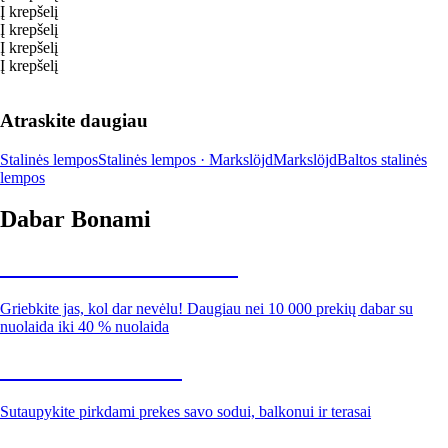
Į krepšelį
Į krepšelį
Į krepšelį
Į krepšelį
Atraskite daugiau
Stalinės lempos
Stalinės lempos · Markslöjd
Markslöjd
Baltos stalinės
lempos
Dabar Bonami
Summer Sale iki -40 %
Griebkite jas, kol dar nevėlu! Daugiau nei 10 000 prekių dabar su
nuolaida iki 40 % nuolaida
Sodas su nuolaida
Sutaupykite pirkdami prekes savo sodui, balkonui ir terasai