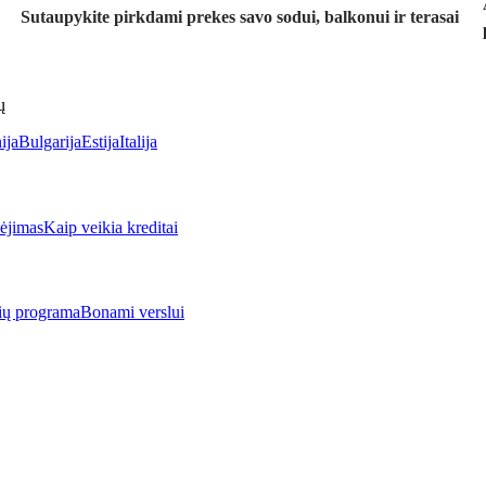
Sutaupykite pirkdami prekes savo sodui, balkonui ir terasai
ų
ija
Bulgarija
Estija
Italija
jimas
Kaip veikia kreditai
rių programa
Bonami verslui