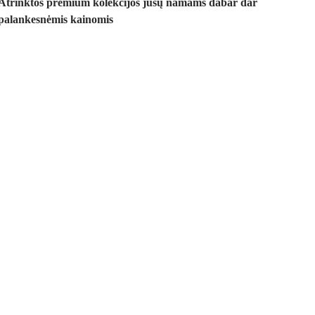
Atrinktos premium kolekcijos jūsų namams dabar dar
palankesnėmis kainomis