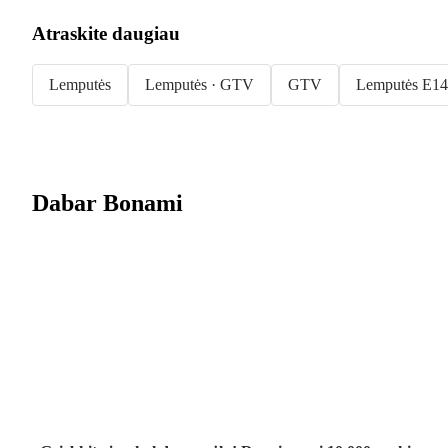
Atraskite daugiau
Lemputės
Lemputės · GTV
GTV
Lemputės E14
Dabar Bonami
Summer Sale
iki -40 %