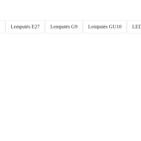
Lemputės E27
Lemputės G9
Lemputės GU10
LED
Sodas su
nuolaida