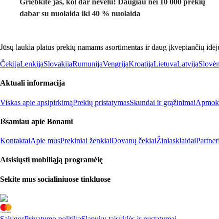
Griebkite jas, kol dar nevėlu! Daugiau nei 10 000 prekių
dabar su nuolaida iki 40 % nuolaida
Jūsų laukia platus prekių namams asortimentas ir daug įkvepiančių idėj
Čekija
Lenkija
Slovakija
Rumunija
Vengrija
Kroatija
Lietuva
Latvija
Slovėn
Aktuali informacija
Viskas apie apsipirkimą
Prekių pristatymas
Skundai ir grąžinimai
Apmokė
Išsamiau apie Bonami
Kontaktai
Apie mus
Prekiniai ženklai
Dovanų čekiai
Žiniasklaidai
Partne
Atsisiųsti mobiliąją programėlę
Sekite mus socialiniuose tinkluose
Sąlygos
Privatumo politika
Slapukų taisyklės ir nustatymai