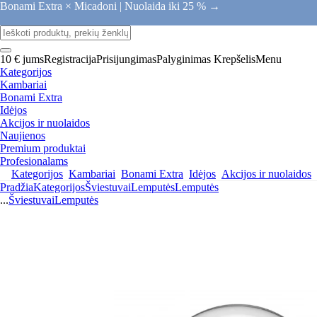
Bonami Extra × Micadoni |
Nuolaida iki 25 % →
10 € jums
Registracija
Prisijungimas
Palyginimas
Krepšelis
Menu
Kategorijos
Kambariai
Bonami Extra
Idėjos
Akcijos ir nuolaidos
Naujienos
Premium produktai
Profesionalams
Kategorijos
Kambariai
Bonami Extra
Idėjos
Akcijos ir nuolaidos
Pradžia
Kategorijos
Šviestuvai
Lemputės
Lemputės
...
Šviestuvai
Lemputės