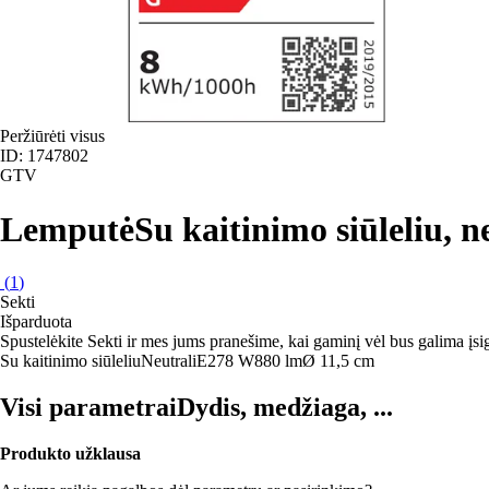
Peržiūrėti visus
ID: 1747802
GTV
Lemputė
Su kaitinimo siūleliu, n
(
1
)
Sekti
Išparduota
Spustelėkite Sekti ir mes jums pranešime, kai gaminį vėl bus galima įsig
Su kaitinimo siūleliu
Neutrali
E27
8 W
880 lm
Ø 11,5 cm
Visi parametrai
Dydis, medžiaga, ...
Produkto užklausa