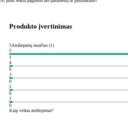
Ar jums reikia pagalbos dėl parametrų ar pasirinkimo?
Produkto įvertinimas
5
Atsiliepimų skaičius
(
1
)
5
1
4
0
3
0
2
0
1
0
Kaip veikia atsiliepimai?