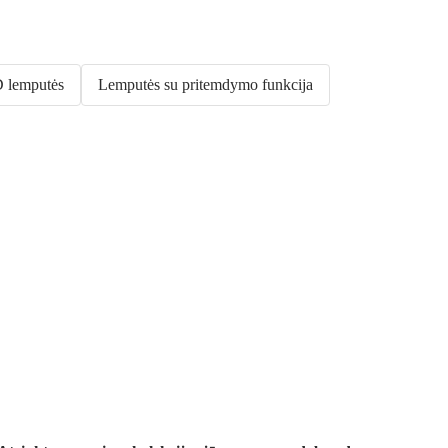
 lemputės
Lemputės su pritemdymo funkcija
Premium su
nuolaida