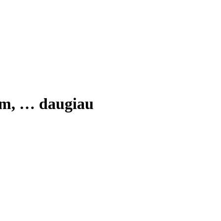
cm
, …
daugiau