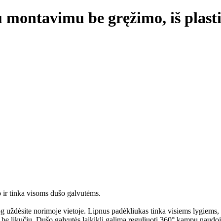
 montavimu be gręžimo, iš plasti
 ir tinka visoms dušo galvutėms.
siog uždėsite norimoje vietoje. Lipnus padėkliukas tinka visiems lygiems,
i be likučių. Dušo galvutės laikiklį galima reguliuoti 360° kampu naudoj