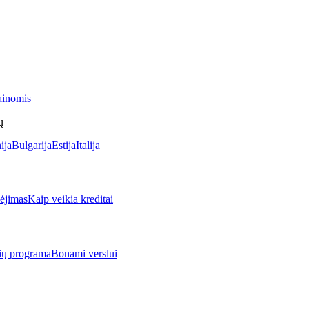
ainomis
ų
ija
Bulgarija
Estija
Italija
jimas
Kaip veikia kreditai
rių programa
Bonami verslui