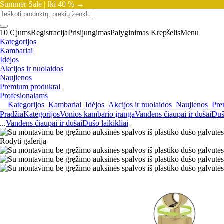
Summer Sale |
Iki 40 % →
10 € jums
Registracija
Prisijungimas
Palyginimas
Krepšelis
Menu
Kategorijos
Kambariai
Idėjos
Akcijos ir nuolaidos
Naujienos
Premium produktai
Profesionalams
Kategorijos
Kambariai
Idėjos
Akcijos ir nuolaidos
Naujienos
Pre
Pradžia
Kategorijos
Vonios kambario įranga
Vandens čiaupai ir dušai
Dušo
...
Vandens čiaupai ir dušai
Dušo laikikliai
Rodyti galeriją