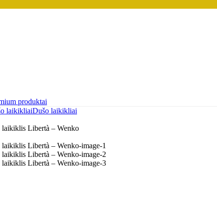
mium produktai
 laikikliai
Dušo laikikliai