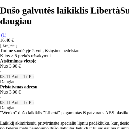
Dušo galvutės laikiklis Libertà
Su
daugiau
(
1
)
16,40 €
Į krepšelį
Turime sandėlyje 5 vnt., išsiųsime nedelsiant
Kitos > 5 prekės užsakymui
Atsiėmimas vietoje
Nuo 3,90 €
·
08‑11 Ant – 17 Pir
Daugiau
Pristatymas adresu
Nuo 3,90 €
·
08‑11 Ant – 17 Pir
Daugiau
"Wenko" dušo laikiklis "Libertà" pagamintas iš patvaraus ABS plastiko
Laikiklį akimirksniu pritvirtinsite specialiu lipniu padėkliuku, kurį tie
po kelerių metų naudojimo dušo galvutės laikiklį ir klijus galima nuimt