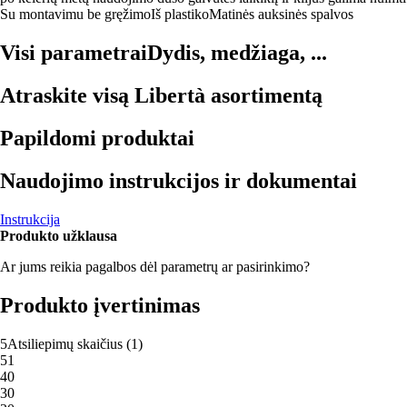
Su montavimu be gręžimo
Iš plastiko
Matinės auksinės spalvos
Visi parametrai
Dydis, medžiaga, ...
Atraskite visą Libertà asortimentą
Papildomi produktai
Naudojimo instrukcijos ir dokumentai
Instrukcija
Produkto užklausa
Ar jums reikia pagalbos dėl parametrų ar pasirinkimo?
Produkto įvertinimas
5
Atsiliepimų skaičius
(
1
)
5
1
4
0
3
0