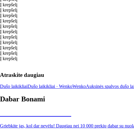
Į krepšelį
Į krepšelį
Į krepšelį
Į krepšelį
Į krepšelį
Į krepšelį
Į krepšelį
Į krepšelį
Į krepšelį
Į krepšelį
Į krepšelį
Atraskite daugiau
Dušo laikikliai
Dušo laikikliai · Wenko
Wenko
Auksinės spalvos dušo lai
Dabar Bonami
Summer Sale iki -40 %
Griebkite jas, kol dar nevėlu! Daugiau nei 10 000 prekių dabar su nuol