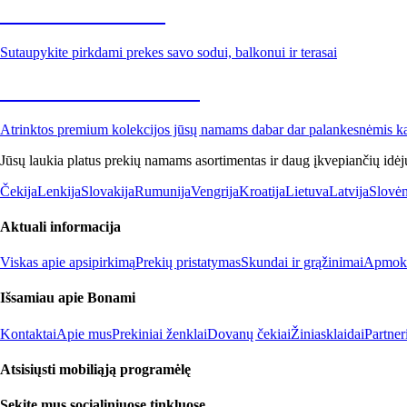
Sodas su nuolaida
Sutaupykite pirkdami prekes savo sodui, balkonui ir terasai
Premium su nuolaida
Atrinktos premium kolekcijos jūsų namams dabar dar palankesnėmis k
Jūsų laukia platus prekių namams asortimentas ir daug įkvepiančių idėj
Čekija
Lenkija
Slovakija
Rumunija
Vengrija
Kroatija
Lietuva
Latvija
Slovėn
Aktuali informacija
Viskas apie apsipirkimą
Prekių pristatymas
Skundai ir grąžinimai
Apmokė
Išsamiau apie Bonami
Kontaktai
Apie mus
Prekiniai ženklai
Dovanų čekiai
Žiniasklaidai
Partne
Atsisiųsti mobiliąją programėlę
Sekite mus socialiniuose tinkluose