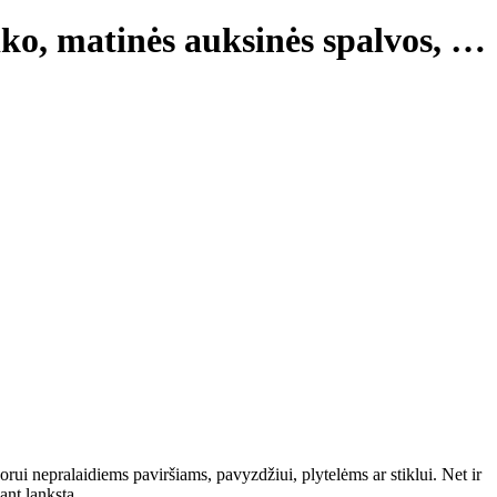
ko, matinės auksinės spalvos
, …
 orui nepralaidiems paviršiams, pavyzdžiui, plytelėms ar stiklui. Net ir
ant lankstą.