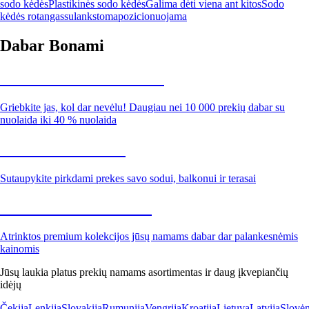
sodo kėdės
Plastikinės sodo kėdės
Galima dėti viena ant kitos
Sodo
kėdės rotangas
sulankstoma
pozicionuojama
Dabar Bonami
Summer Sale iki -40 %
Griebkite jas, kol dar nevėlu! Daugiau nei 10 000 prekių dabar su
nuolaida iki 40 % nuolaida
Sodas su nuolaida
Sutaupykite pirkdami prekes savo sodui, balkonui ir terasai
Premium su nuolaida
Atrinktos premium kolekcijos jūsų namams dabar dar palankesnėmis
kainomis
Jūsų laukia platus prekių namams asortimentas ir daug įkvepiančių
idėjų
Čekija
Lenkija
Slovakija
Rumunija
Vengrija
Kroatija
Lietuva
Latvija
Slovėn