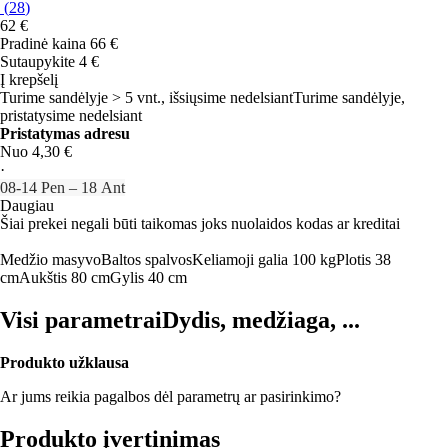
(
28
)
62 €
Pradinė kaina
66 €
Sutaupykite 4 €
Į krepšelį
Turime sandėlyje > 5 vnt., išsiųsime nedelsiant
Turime sandėlyje,
pristatysime nedelsiant
Pristatymas adresu
Nuo 4,30 €
·
08‑14 Pen – 18 Ant
Daugiau
Šiai prekei negali būti taikomas joks nuolaidos kodas ar kreditai
Medžio masyvo
Baltos spalvos
Keliamoji galia 100 kg
Plotis 38
cm
Aukštis 80 cm
Gylis 40 cm
Visi parametrai
Dydis, medžiaga, ...
Produkto užklausa
Ar jums reikia pagalbos dėl parametrų ar pasirinkimo?
Produkto įvertinimas