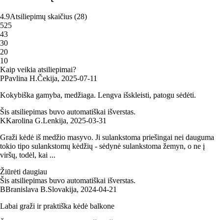
4.9
Atsiliepimų skaičius
(
28
)
5
25
4
3
3
0
2
0
1
0
Kaip veikia atsiliepimai?
P
Pavlina H.
Čekija
,
2025‑07‑11
Kokybiška gamyba, medžiaga. Lengva išskleisti, patogu sėdėti.
Šis atsiliepimas buvo automatiškai išverstas.
K
Karolina G.
Lenkija
,
2025‑03‑31
Graži kėdė iš medžio masyvo. Ji sulankstoma priešingai nei dauguma
tokio tipo sulankstomų kėdžių - sėdynė sulankstoma žemyn, o ne į
viršų, todėl, kai ...
Žiūrėti daugiau
Šis atsiliepimas buvo automatiškai išverstas.
B
Branislava B.
Slovakija
,
2024‑04‑21
Labai graži ir praktiška kėdė balkone