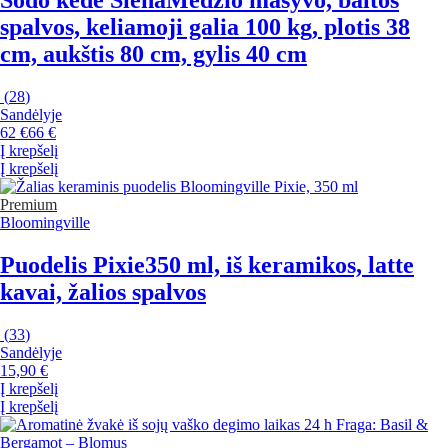
Sodo kėdė Siena
Medžio masyvo, baltos
spalvos, keliamoji galia 100 kg, plotis 38
cm, aukštis 80 cm, gylis 40 cm
(
28
)
Sandėlyje
62 €
66 €
Į krepšelį
Į krepšelį
Premium
Bloomingville
Puodelis Pixie
350 ml, iš keramikos, latte
kavai, žalios spalvos
(
33
)
Sandėlyje
15,90 €
Į krepšelį
Į krepšelį