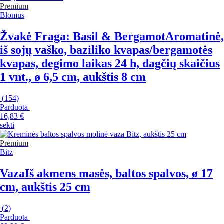
Premium
Blomus
Žvakė Fraga: Basil & Bergamot
Aromatinė,
iš sojų vaško, baziliko kvapas/bergamotės
kvapas, degimo laikas 24 h, dagčių skaičius
1 vnt., ø 6,5 cm, aukštis 8 cm
(
154
)
Parduota
16,83 €
sekti
Premium
Bitz
Vaza
Iš akmens masės, baltos spalvos, ø 17
cm, aukštis 25 cm
(
2
)
Parduota