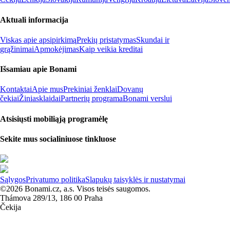
Aktuali informacija
Viskas apie apsipirkimą
Prekių pristatymas
Skundai ir
grąžinimai
Apmokėjimas
Kaip veikia kreditai
Išsamiau apie Bonami
Kontaktai
Apie mus
Prekiniai ženklai
Dovanų
čekiai
Žiniasklaidai
Partnerių programa
Bonami verslui
Atsisiųsti mobiliąją programėlę
Sekite mus socialiniuose tinkluose
Sąlygos
Privatumo politika
Slapukų taisyklės ir nustatymai
©2026 Bonami.cz, a.s. Visos teisės saugomos.
Thámova 289/13, 186 00 Praha
Čekija