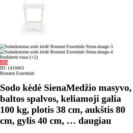
Peržiūrėti visus
(+2)
-6%
ID: 1416663
Bonami Essentials
Sodo kėdė Siena
Medžio masyvo,
baltos spalvos, keliamoji galia
100 kg, plotis 38 cm, aukštis 80
cm, gylis 40 cm
, …
daugiau