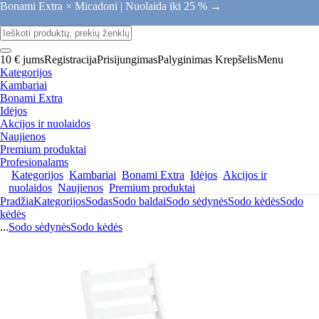
Bonami Extra × Micadoni |
Nuolaida iki 25 % →
10 € jums
Registracija
Prisijungimas
Palyginimas
Krepšelis
Menu
Kategorijos
Kambariai
Bonami Extra
Idėjos
Akcijos ir nuolaidos
Naujienos
Premium produktai
Profesionalams
Kategorijos
Kambariai
Bonami Extra
Idėjos
Akcijos ir
nuolaidos
Naujienos
Premium produktai
Pradžia
Kategorijos
Sodas
Sodo baldai
Sodo sėdynės
Sodo kėdės
Sodo
kėdės
...
Sodo sėdynės
Sodo kėdės