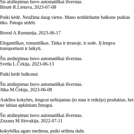
Šis atsiliepimas buvo automatiškai išverstas.
Birutė R.
Lietuva
,
2023‑07‑08
Puiki kėdė. Neužima daug vietos. Mano nedideliame balkone puikiai
tiko. Patogu sėdėti.
Borod A.
Rumunija
,
2023‑06‑17
Elegantiškas, romantiškas. Tinka ir terasoje, ir sode. Jį lengva
transportuoti ir laikyti.
Šis atsiliepimas buvo automatiškai išverstas.
Svetla L.
Čekija
,
2023‑06‑13
Puiki kėdė balkonui
Šis atsiliepimas buvo automatiškai išverstas.
Jitka M.
Čekija
,
2023‑06‑08
Aukštos kokybės, lengvai nešiojamas (to man ir reikėjo) produktas, bet
ne labiau apkūniam žmogui.
Šis atsiliepimas buvo automatiškai išverstas.
Zuzana M.
Slovakija
,
2022‑07‑11
kokybiška agato mediena, puiki sėdima dalis