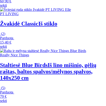
60,90 €
sekti
PT LIVING
Žvakidė Classic
Iš stiklo
(
2
)
Parduota
15,40 €
sekti
Really Nice Things
Staltiesė Blue Birds
Iš lino mišinio, gėlių
raštas, baltos spalvos/mėlynos spalvos,
140x250 cm
(
5
)
Parduota
79 €
sekti