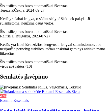
Šis atsiliepimas buvo automatiškai išverstas.
Tereza P.
Čekija
,
2024‑09‑27
Kėdė yra labai lengva, o sėdint sėdynė šiek tiek pakyla. Ji
sulankstoma, neužima daug vietos.
Šis atsiliepimas buvo automatiškai išverstas.
Ralitsa H.
Bulgarija
,
2023‑07‑27
Kėdės yra labai išvaizdžios, lengvos ir lengvai sulankstomos. Jos
nesijaučia pernelyg stabilios, tačiau apskritai gaminys atitinka mano
lūkesčius.
Šis atsiliepimas buvo automatiškai išverstas.
visos apžvalgos
(
10
)
Semkitės įkvėpimo
-6%
Bonami Essentials