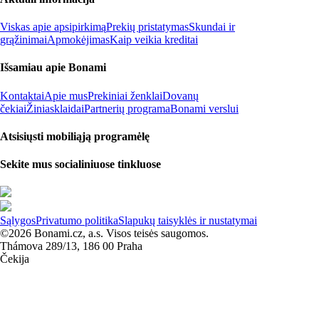
Viskas apie apsipirkimą
Prekių pristatymas
Skundai ir
grąžinimai
Apmokėjimas
Kaip veikia kreditai
Išsamiau apie Bonami
Kontaktai
Apie mus
Prekiniai ženklai
Dovanų
čekiai
Žiniasklaidai
Partnerių programa
Bonami verslui
Atsisiųsti mobiliąją programėlę
Sekite mus socialiniuose tinkluose
Sąlygos
Privatumo politika
Slapukų taisyklės ir nustatymai
©2026 Bonami.cz, a.s. Visos teisės saugomos.
Thámova 289/13, 186 00 Praha
Čekija