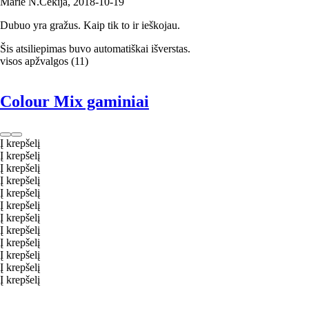
Marie N.
Čekija
,
2018‑10‑19
Dubuo yra gražus. Kaip tik to ir ieškojau.
Šis atsiliepimas buvo automatiškai išverstas.
visos apžvalgos
(
11
)
Colour Mix gaminiai
Į krepšelį
Į krepšelį
Į krepšelį
Į krepšelį
Į krepšelį
Į krepšelį
Į krepšelį
Į krepšelį
Į krepšelį
Į krepšelį
Į krepšelį
Į krepšelį