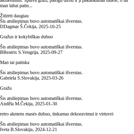
akmeninius. Spalva graži, patogu dirbti ir ji pakankamai didelė, o tai
man labai patin...
Žiūrėti daugiau
Šis atsiliepimas buvo automatiškai išverstas.
D
Dagmar Š.
Čekija
,
2025‑10‑25
Gražus ir kokybiškas dubuo
Šis atsiliepimas buvo automatiškai išverstas.
B
Beatrix S.
Vengrija
,
2025‑09‑27
Man tai patinka
Šis atsiliepimas buvo automatiškai išverstas.
Gabriela S.
Slovakija
,
2025‑03‑26
Gražu
Šis atsiliepimas buvo automatiškai išverstas.
Anděla M.
Čekija
,
2025‑01‑30
retro akmens masės dubuo, tinkamas dekoravimui ir virtuvei
Šis atsiliepimas buvo automatiškai išverstas.
Iveta B.
Slovakija
,
2024‑12‑21