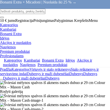
Bonami Extra × Micadoni |
Nuolaida iki 25 % →
10 € jums
Registracija
Prisijungimas
Palyginimas
Krepšelis
Menu
Kategorijos
Kambariai
Bonami Extra
Idėjos
Akcijos ir nuolaidos
Naujienos
Premium produktai
Profesionalams
Kategorijos
Kambariai
Bonami Extra
Idėjos
Akcijos ir
nuolaidos
Naujienos
Premium produktai
Pradžia
Kategorijos
Virtuvės ir stalo reikmenys
Stalo reikmenys ir
serviravimo indai
Dubenys ir maži dubenėliai
Dubenys
Dubenys
...
Dubenys ir maži dubenėliai
Dubenys
Rodyti galeriją