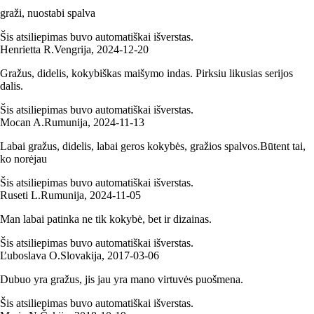
graži, nuostabi spalva
Šis atsiliepimas buvo automatiškai išverstas.
Henrietta R.
Vengrija
,
2024‑12‑20
Gražus, didelis, kokybiškas maišymo indas. Pirksiu likusias serijos
dalis.
Šis atsiliepimas buvo automatiškai išverstas.
Mocan A.
Rumunija
,
2024‑11‑13
Labai gražus, didelis, labai geros kokybės, gražios spalvos.Būtent tai,
ko norėjau
Šis atsiliepimas buvo automatiškai išverstas.
Ruseti L.
Rumunija
,
2024‑11‑05
Man labai patinka ne tik kokybė, bet ir dizainas.
Šis atsiliepimas buvo automatiškai išverstas.
Ľuboslava O.
Slovakija
,
2017‑03‑06
Dubuo yra gražus, jis jau yra mano virtuvės puošmena.
Šis atsiliepimas buvo automatiškai išverstas.