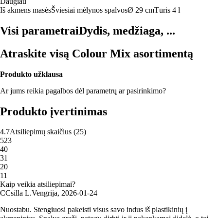
Daugiau
Iš akmens masės
Šviesiai mėlynos spalvos
Ø 29 cm
Tūris 4 l
Visi parametrai
Dydis, medžiaga, ...
Atraskite visą Colour Mix asortimentą
Produkto užklausa
Ar jums reikia pagalbos dėl parametrų ar pasirinkimo?
Produkto įvertinimas
4.7
Atsiliepimų skaičius
(
25
)
5
23
4
0
3
1
2
0
1
1
Kaip veikia atsiliepimai?
C
Csilla L.
Vengrija
,
2026‑01‑24
Nuostabu. Stengiuosi pakeisti visus savo indus iš plastikinių į