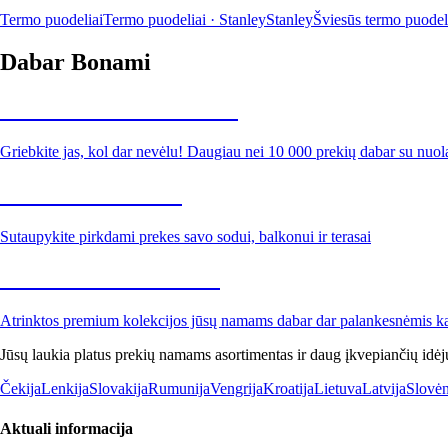
Termo puodeliai
Termo puodeliai · Stanley
Stanley
Šviesūs termo puodel
Dabar Bonami
Summer Sale iki -40 %
Griebkite jas, kol dar nevėlu! Daugiau nei 10 000 prekių dabar su nuol
Sodas su nuolaida
Sutaupykite pirkdami prekes savo sodui, balkonui ir terasai
Premium su nuolaida
Atrinktos premium kolekcijos jūsų namams dabar dar palankesnėmis k
Jūsų laukia platus prekių namams asortimentas ir daug įkvepiančių idėj
Čekija
Lenkija
Slovakija
Rumunija
Vengrija
Kroatija
Lietuva
Latvija
Slovėn
Aktuali informacija