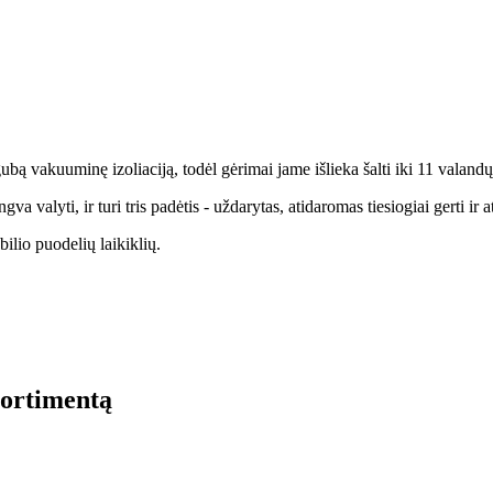
ą vakuuminę izoliaciją, todėl gėrimai jame išlieka šalti iki 11 valandų, o
valyti, ir turi tris padėtis - uždarytas, atidaromas tiesiogiai gerti ir 
ilio puodelių laikiklių.
sortimentą