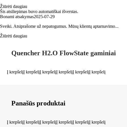
Žiūrėti daugiau
Šis atsiliepimas buvo automatiškai išverstas.
Bonami atsakymas
2025‑07‑29
Sveiki. Atsiprašome už nepatogumus. Mūsų klientų aptarnavimo...
Žiūrėti daugiau
Quencher H2.O FlowState gaminiai
Į krepšelį
Į krepšelį
Į krepšelį
Į krepšelį
Į krepšelį
Į krepšelį
Panašūs produktai
Į krepšelį
Į krepšelį
Į krepšelį
Į krepšelį
Į krepšelį
Į krepšelį