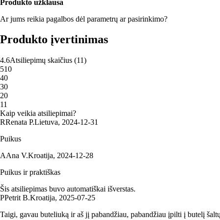
Produkto užklausa
Ar jums reikia pagalbos dėl parametrų ar pasirinkimo?
Produkto įvertinimas
4.6
Atsiliepimų skaičius
(
11
)
5
10
4
0
3
0
2
0
1
1
Kaip veikia atsiliepimai?
R
Renata P.
Lietuva
,
2024‑12‑31
Puikus
A
Ana V.
Kroatija
,
2024‑12‑28
Puikus ir praktiškas
Šis atsiliepimas buvo automatiškai išverstas.
P
Petrit B.
Kroatija
,
2025‑07‑25
Taigi, gavau buteliuką ir aš jį pabandžiau, pabandžiau įpilti į butelį šaltų