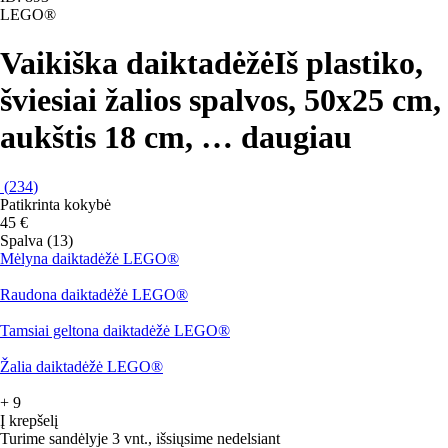
LEGO®
Vaikiška daiktadėžė
Iš plastiko,
šviesiai žalios spalvos, 50x25 cm,
aukštis 18 cm
, …
daugiau
(
234
)
Patikrinta kokybė
45 €
Spalva (13)
Mėlyna daiktadėžė LEGO®
Raudona daiktadėžė LEGO®
Tamsiai geltona daiktadėžė LEGO®
Žalia daiktadėžė LEGO®
+
9
Į krepšelį
Turime sandėlyje 3 vnt., išsiųsime nedelsiant