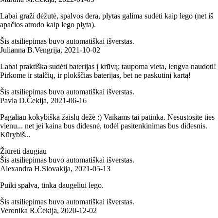
Labai graži dėžutė, spalvos dera, plytas galima sudėti kaip lego (net iš
apačios atrodo kaip lego plyta).
Šis atsiliepimas buvo automatiškai išverstas.
Julianna B.
Vengrija
,
2021‑10‑02
Labai praktiška sudėti baterijas į krūvą; taupoma vieta, lengva naudoti!
Pirkome ir stalčių, ir plokščias baterijas, bet ne paskutinį kartą!
Šis atsiliepimas buvo automatiškai išverstas.
Pavla D.
Čekija
,
2021‑06‑16
Pagaliau kokybiška žaislų dėžė :) Vaikams tai patinka. Nesustosite ties
vienu... net jei kaina bus didesnė, todėl pasitenkinimas bus didesnis.
Kūrybiš...
Žiūrėti daugiau
Šis atsiliepimas buvo automatiškai išverstas.
Alexandra H.
Slovakija
,
2021‑05‑13
Puiki spalva, tinka daugeliui lego.
Šis atsiliepimas buvo automatiškai išverstas.
Veronika R.
Čekija
,
2020‑12‑02