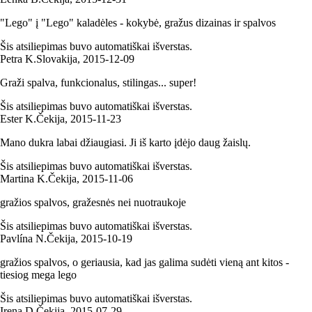
"Lego" į "Lego" kaladėles - kokybė, gražus dizainas ir spalvos
Šis atsiliepimas buvo automatiškai išverstas.
Petra K.
Slovakija
,
2015‑12‑09
Graži spalva, funkcionalus, stilingas... super!
Šis atsiliepimas buvo automatiškai išverstas.
Ester K.
Čekija
,
2015‑11‑23
Mano dukra labai džiaugiasi. Ji iš karto įdėjo daug žaislų.
Šis atsiliepimas buvo automatiškai išverstas.
Martina K.
Čekija
,
2015‑11‑06
gražios spalvos, gražesnės nei nuotraukoje
Šis atsiliepimas buvo automatiškai išverstas.
Pavlína N.
Čekija
,
2015‑10‑19
gražios spalvos, o geriausia, kad jas galima sudėti vieną ant kitos -
tiesiog mega lego
Šis atsiliepimas buvo automatiškai išverstas.
Irena D.
Čekija
,
2015‑07‑29