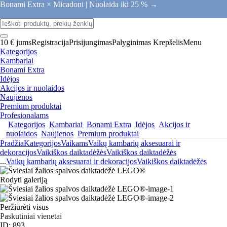
Bonami Extra × Micadoni |
Nuolaida iki 25 % →
10 € jums
Registracija
Prisijungimas
Palyginimas
Krepšelis
Menu
Kategorijos
Kambariai
Bonami Extra
Idėjos
Akcijos ir nuolaidos
Naujienos
Premium produktai
Profesionalams
Kategorijos
Kambariai
Bonami Extra
Idėjos
Akcijos ir
nuolaidos
Naujienos
Premium produktai
Pradžia
Kategorijos
Vaikams
Vaikų kambarių aksesuarai ir
dekoracijos
Vaikiškos daiktadėžės
Vaikiškos daiktadėžės
...
Vaikų kambarių aksesuarai ir dekoracijos
Vaikiškos daiktadėžės
Rodyti galeriją
Peržiūrėti visus
Paskutiniai vienetai
ID: 893