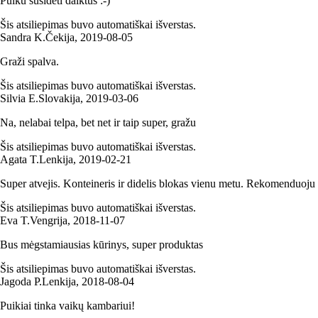
Puiku susidėti daiktus :-)
Šis atsiliepimas buvo automatiškai išverstas.
Sandra K.
Čekija
,
2019‑08‑05
Graži spalva.
Šis atsiliepimas buvo automatiškai išverstas.
Silvia E.
Slovakija
,
2019‑03‑06
Na, nelabai telpa, bet net ir taip super, gražu
Šis atsiliepimas buvo automatiškai išverstas.
Agata T.
Lenkija
,
2019‑02‑21
Super atvejis. Konteineris ir didelis blokas vienu metu. Rekomenduoju
Šis atsiliepimas buvo automatiškai išverstas.
Eva T.
Vengrija
,
2018‑11‑07
Bus mėgstamiausias kūrinys, super produktas
Šis atsiliepimas buvo automatiškai išverstas.
Jagoda P.
Lenkija
,
2018‑08‑04
Puikiai tinka vaikų kambariui!