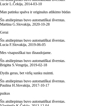
Lucie L.
Čekija
,
2014‑03‑10
Man patinka spalva ir originalus atlikimo būdas
Šis atsiliepimas buvo automatiškai išverstas.
Martina G.
Slovakija
,
2020‑10‑28
Gerai
Šis atsiliepimas buvo automatiškai išverstas.
Lucia F.
Slovakija
,
2019‑06‑05
Mes visapusiškai tuo išnaudojame.
Šis atsiliepimas buvo automatiškai išverstas.
Brigitta S.
Vengrija
,
2019‑02‑18
Dydis geras, bet viršų sunku nuimti.
Šis atsiliepimas buvo automatiškai išverstas.
Paulina H.
Slovakija
,
2017‑10‑17
puikus
Šis atsiliepimas buvo automatiškai išverstas.
Vlastimila K.
Čekija
,
2013‑12‑04