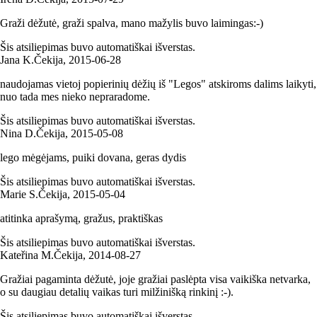
Graži dėžutė, graži spalva, mano mažylis buvo laimingas:-)
Šis atsiliepimas buvo automatiškai išverstas.
Jana K.
Čekija
,
2015‑06‑28
naudojamas vietoj popierinių dėžių iš "Legos" atskiroms dalims laikyti,
nuo tada mes nieko nepraradome.
Šis atsiliepimas buvo automatiškai išverstas.
Nina D.
Čekija
,
2015‑05‑08
lego mėgėjams, puiki dovana, geras dydis
Šis atsiliepimas buvo automatiškai išverstas.
Marie S.
Čekija
,
2015‑05‑04
atitinka aprašymą, gražus, praktiškas
Šis atsiliepimas buvo automatiškai išverstas.
Kateřina M.
Čekija
,
2014‑08‑27
Gražiai pagaminta dėžutė, joje gražiai paslėpta visa vaikiška netvarka,
o su daugiau detalių vaikas turi milžinišką rinkinį :-).
Šis atsiliepimas buvo automatiškai išverstas.