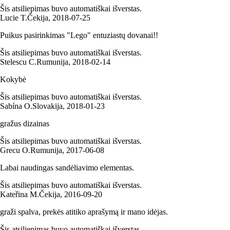
Šis atsiliepimas buvo automatiškai išverstas.
Lucie T.
Čekija
,
2018‑07‑25
Puikus pasirinkimas "Lego" entuziastų dovanai!!
Šis atsiliepimas buvo automatiškai išverstas.
Stelescu C.
Rumunija
,
2018‑02‑14
Kokybė
Šis atsiliepimas buvo automatiškai išverstas.
Sabína O.
Slovakija
,
2018‑01‑23
gražus dizainas
Šis atsiliepimas buvo automatiškai išverstas.
Grecu O.
Rumunija
,
2017‑06‑08
Labai naudingas sandėliavimo elementas.
Šis atsiliepimas buvo automatiškai išverstas.
Kateřina M.
Čekija
,
2016‑09‑20
graži spalva, prekės atitiko aprašymą ir mano idėjas.
Šis atsiliepimas buvo automatiškai išverstas.