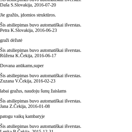
Daša S.
Slovakija
,
2016‑07‑20
Jie gražūs, įdomios struktūros.
Šis atsiliepimas buvo automatiškai išverstas.
Petra K.
Slovakija
,
2016‑06‑23
graži dėžutė
Šis atsiliepimas buvo automatiškai išverstas.
Růžena K.
Čekija
,
2016‑06‑17
Dovana anūkams,super
Šis atsiliepimas buvo automatiškai išverstas.
Zuzana V.
Čekija
,
2016‑02‑23
labai gražus, naudoju šunų žaislams
Šis atsiliepimas buvo automatiškai išverstas.
Jana Z.
Čekija
,
2016‑01‑08
patogu vaikų kambaryje
Šis atsiliepimas buvo automatiškai išverstas.
Lenka B.
Čekija
,
2015‑12‑31