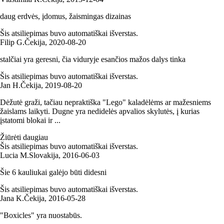
daug erdvės, įdomus, žaismingas dizainas
Šis atsiliepimas buvo automatiškai išverstas.
Filip G.
Čekija
,
2020‑08‑20
stalčiai yra geresni, čia viduryje esančios mažos dalys tinka
Šis atsiliepimas buvo automatiškai išverstas.
Jan H.
Čekija
,
2019‑08‑20
Dėžutė graži, tačiau nepraktiška "Lego" kaladėlėms ar mažesniems
žaislams laikyti. Dugne yra nedidelės apvalios skylutės, į kurias
įstatomi blokai ir ...
Žiūrėti daugiau
Šis atsiliepimas buvo automatiškai išverstas.
Lucia M.
Slovakija
,
2016‑06‑03
Šie 6 kauliukai galėjo būti didesni
Šis atsiliepimas buvo automatiškai išverstas.
Jana K.
Čekija
,
2016‑05‑28
"Boxicles" yra nuostabūs.