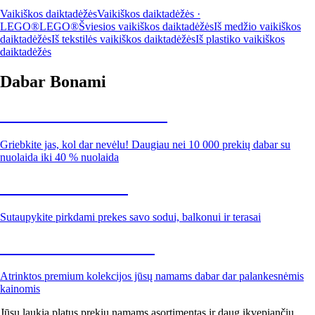
Vaikiškos daiktadėžės
Vaikiškos daiktadėžės ·
LEGO®
LEGO®
Šviesios vaikiškos daiktadėžės
Iš medžio vaikiškos
daiktadėžės
Iš tekstilės vaikiškos daiktadėžės
Iš plastiko vaikiškos
daiktadėžės
Dabar Bonami
Summer Sale iki -40 %
Griebkite jas, kol dar nevėlu! Daugiau nei 10 000 prekių dabar su
nuolaida iki 40 % nuolaida
Sodas su nuolaida
Sutaupykite pirkdami prekes savo sodui, balkonui ir terasai
Premium su nuolaida
Atrinktos premium kolekcijos jūsų namams dabar dar palankesnėmis
kainomis
Jūsų laukia platus prekių namams asortimentas ir daug įkvepiančių