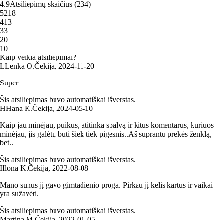
4.9
Atsiliepimų skaičius
(
234
)
5
218
4
13
3
3
2
0
1
0
Kaip veikia atsiliepimai?
L
Lenka O.
Čekija
,
2024‑11‑20
Super
Šis atsiliepimas buvo automatiškai išverstas.
H
Hana K.
Čekija
,
2024‑05‑10
Kaip jau minėjau, puikus, atitinka spalvą ir kitus komentarus, kuriuos
minėjau, jis galėtų būti šiek tiek pigesnis..Aš suprantu prekės ženklą,
bet..
Šis atsiliepimas buvo automatiškai išverstas.
I
Ilona K.
Čekija
,
2022‑08‑08
Mano sūnus jį gavo gimtadienio proga. Pirkau jį kelis kartus ir vaikai
yra sužavėti.
Šis atsiliepimas buvo automatiškai išverstas.
Martina M.
Čekija
,
2022‑01‑05