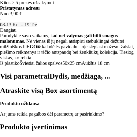
Kitos > 5 prekės užsakymui
Pristatymas adresu
Nuo 3,90 €
·
08‑13 Ket – 19 Tre
Daugiau
Parodykite savo vaikams, kad
net valymas gali būti smagus
malonumas
. Nė vienas iš jų negali atsispirti stebuklingai dėžutei
milžiniškos
LEGO®
kaladėlės pavidalu. Joje slepiasi mažesni žaislai,
piešimo reikmenys ir tėčio antspaudų bei ženkliukų kolekcija. Tiesiog
viskas, ko reikia.
Iš plastiko
Šviesiai žalios spalvos
50x25 cm
Aukštis 18 cm
Visi parametrai
Dydis, medžiaga, ...
Atraskite visą Box asortimentą
Produkto užklausa
Ar jums reikia pagalbos dėl parametrų ar pasirinkimo?
Produkto įvertinimas