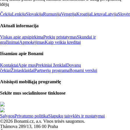
idėjų
Čekija
Lenkija
Slovakija
Rumunija
Vengrija
Kroatija
Lietuva
Latvija
Slovėn
Aktuali informacija
Viskas apie apsipirkimą
Prekių pristatymas
Skundai ir
grąžinimai
Apmokėjimas
Kaip veikia kreditai
Išsamiau apie Bonami
Kontaktai
Apie mus
Prekiniai ženklai
Dovanų
čekiai
Žiniasklaidai
Partnerių programa
Bonami verslui
Atsisiųsti mobiliąją programėlę
Sekite mus socialiniuose tinkluose
Sąlygos
Privatumo politika
Slapukų taisyklės ir nustatymai
©2026 Bonami.cz, a.s. Visos teisės saugomos.
Thámova 289/13, 186 00 Praha