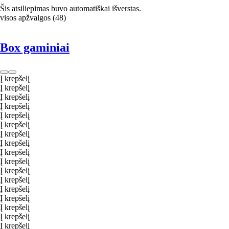
Šis atsiliepimas buvo automatiškai išverstas.
visos apžvalgos
(
48
)
Box gaminiai
Į krepšelį
Į krepšelį
Į krepšelį
Į krepšelį
Į krepšelį
Į krepšelį
Į krepšelį
Į krepšelį
Į krepšelį
Į krepšelį
Į krepšelį
Į krepšelį
Į krepšelį
Į krepšelį
Į krepšelį
Į krepšelį
Į krepšelį