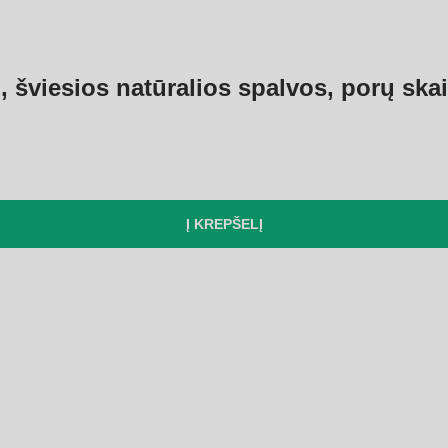
 šviesios natūralios spalvos, porų skaič
Į KREPŠELĮ