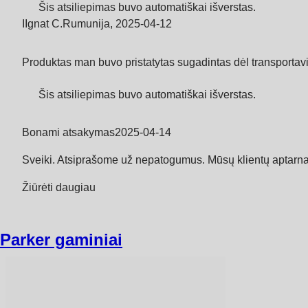
Šis atsiliepimas buvo automatiškai išverstas.
I
Ignat C.
Rumunija
,
2025‑04‑12
Produktas man buvo pristatytas sugadintas dėl transportav
Šis atsiliepimas buvo automatiškai išverstas.
Bonami atsakymas
2025‑04‑14
Sveiki. Atsiprašome už nepatogumus. Mūsų klientų aptarna
Žiūrėti daugiau
Parker gaminiai