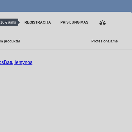
10 € jums
REGISTRACIJA
PRISIJUNGIMAS
m produktai
Profesionalams
os
Batų lentynos