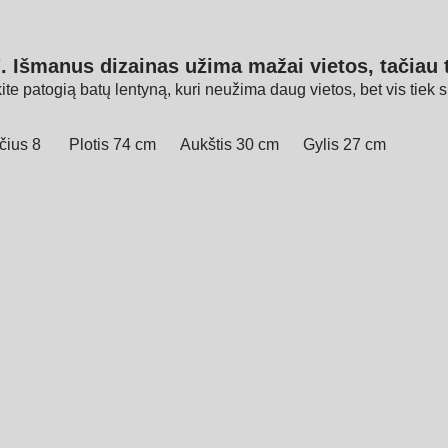
. Išmanus dizainas užima mažai vietos, tačiau 
nkite patogią batų lentyną, kuri neužima daug vietos, bet vis tiek
čius 8
Plotis 74 cm
Aukštis 30 cm
Gylis 27 cm