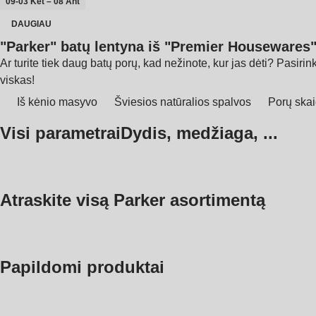
09‑03 Ket – 08 Ant
DAUGIAU
"Parker" batų lentyna iš "Premier Housewares"
Ar turite tiek daug batų porų, kad nežinote, kur jas dėti? Pasiri
viskas!
Iš kėnio masyvo
Šviesios natūralios spalvos
Porų skai
Visi parametrai
Dydis, medžiaga, ...
Atraskite visą Parker asortimentą
Papildomi produktai