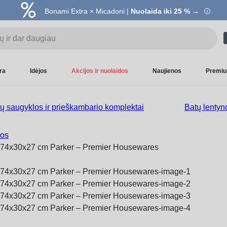
Bonami Extra × Micadoni |
Nuolaida iki 25 % →
ra
Idėjos
Akcijos ir nuolaidos
Naujienos
Premiu
ų saugyklos ir prieškambario komplektai
Batų lentyn
nos