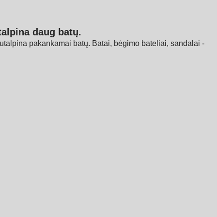
talpina daug batų.
 sutalpina pakankamai batų. Batai, bėgimo bateliai, sandalai -