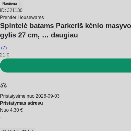
Naujiena
ID: 321130
Premier Housewares
Spintelė batams Parker
Iš kėnio masyvo,
gylis 27 cm
, …
daugiau
(
7
)
21 €
Pristatysime nuo 2026‑09‑03
Pristatymas adresu
Nuo 4,30 €
·