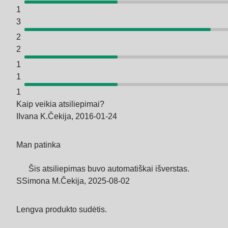
1
3
2
2
1
1
1
Kaip veikia atsiliepimai?
I
Ivana K.
Čekija
,
2016‑01‑24
Man patinka
Šis atsiliepimas buvo automatiškai išverstas.
S
Simona M.
Čekija
,
2025‑08‑02
Lengva produkto sudėtis.