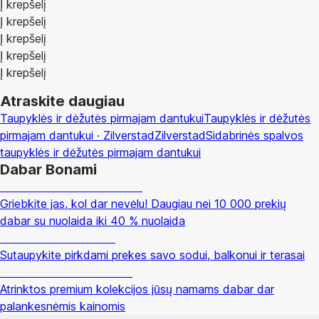
Į krepšelį
Į krepšelį
Į krepšelį
Į krepšelį
Į krepšelį
Atraskite daugiau
Taupyklės ir dėžutės pirmajam dantukui
Taupyklės ir dėžutės
pirmajam dantukui · Zilverstad
Zilverstad
Sidabrinės spalvos
taupyklės ir dėžutės pirmajam dantukui
Dabar Bonami
Summer Sale iki -40 %
Griebkite jas, kol dar nevėlu! Daugiau nei 10 000 prekių
dabar su nuolaida iki 40 % nuolaida
Sodas su nuolaida
Sutaupykite pirkdami prekes savo sodui, balkonui ir terasai
Premium su nuolaida
Atrinktos premium kolekcijos jūsų namams dabar dar
palankesnėmis kainomis