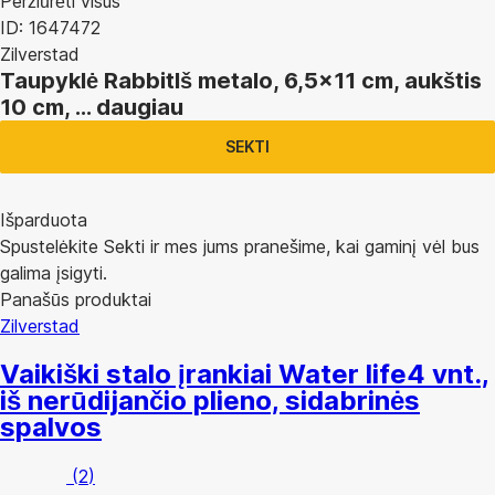
Peržiūrėti visus
ID: 1647472
Zilverstad
Taupyklė Rabbit
Iš metalo, 6,5x11 cm, aukštis
10 cm
, …
daugiau
SEKTI
Išparduota
Spustelėkite Sekti ir mes jums pranešime, kai gaminį vėl bus
galima įsigyti.
Panašūs produktai
Zilverstad
Vaikiški stalo įrankiai Water life
4 vnt.,
iš nerūdijančio plieno, sidabrinės
spalvos
(
2
)