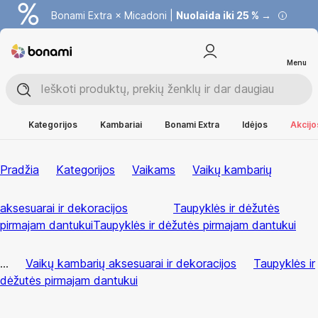
Bonami Extra × Micadoni |
Nuolaida iki 25 % →
Menu
Kategorijos
Kambariai
Bonami Extra
Idėjos
Akcijo
Pradžia
Kategorijos
Vaikams
Vaikų kambarių
aksesuarai ir dekoracijos
Taupyklės ir dėžutės
pirmajam dantukui
Taupyklės ir dėžutės pirmajam dantukui
...
Vaikų kambarių aksesuarai ir dekoracijos
Taupyklės ir
dėžutės pirmajam dantukui