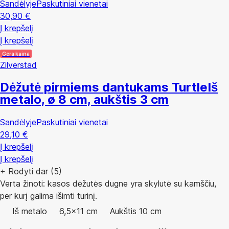
Sandėlyje
Paskutiniai vienetai
30,90 €
Į krepšelį
Į krepšelį
Gera kaina
Zilverstad
Dėžutė pirmiems dantukams Turtle
Iš
metalo, ø 8 cm, aukštis 3 cm
Sandėlyje
Paskutiniai vienetai
29,10 €
Į krepšelį
Į krepšelį
+
Rodyti dar (5)
Verta žinoti: kasos dėžutės dugne yra skylutė su kamščiu,
per kurį galima išimti turinį.
Iš metalo
6,5x11 cm
Aukštis 10 cm