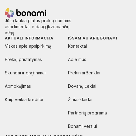
Jūsų laukia platus prekių namams
asortimentas ir daug įkvepiančių
idėjų
AKTUALI INFORMACIJA
IŠSAMIAU APIE BONAMI
Viskas apie apsipirkimą
Kontaktai
Prekių pristatymas
Apie mus
Skundai ir grąžinimai
Prekiniai ženklai
Apmokėjimas
Dovanų čekiai
Kaip veikia kreditai
Žiniasklaidai
Partnerių programa
Bonami verslui