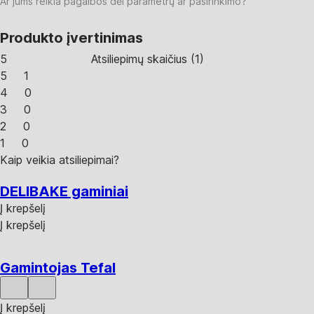
Ar jums reikia pagalbos dėl parametrų ar pasirinkimo?
Produkto įvertinimas
5
Atsiliepimų skaičius
(
1
)
5
1
4
0
3
0
2
0
1
0
Kaip veikia atsiliepimai?
DELIBAKE gaminiai
Į krepšelį
Į krepšelį
Gamintojas Tefal
Į krepšelį