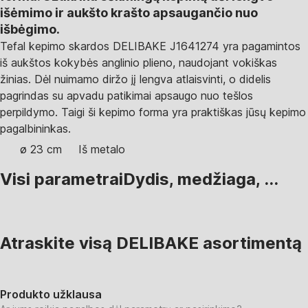
išėmimo ir aukšto krašto apsaugančio nuo
išbėgimo.
Tefal kepimo skardos DELIBAKE J1641274 yra pagamintos
iš aukštos kokybės anglinio plieno, naudojant vokiškas
žinias. Dėl nuimamo diržo jį lengva atlaisvinti, o didelis
pagrindas su apvadu patikimai apsaugo nuo tešlos
perpildymo. Taigi ši kepimo forma yra praktiškas jūsų kepimo
pagalbininkas.
ø 23 cm
Iš metalo
Visi parametrai
Dydis, medžiaga, ...
Atraskite visą DELIBAKE asortimentą
Produkto užklausa