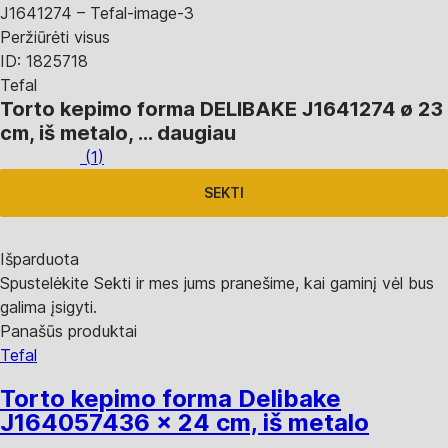
Peržiūrėti visus
ID: 1825718
Tefal
Torto kepimo forma DELIBAKE J1641274
ø 23
cm, iš metalo
, …
daugiau
(
1
)
SEKTI
Išparduota
Spustelėkite Sekti ir mes jums pranešime, kai gaminį vėl bus
galima įsigyti.
Panašūs produktai
Tefal
Torto kepimo forma Delibake
J1640574
36 x 24 cm, iš metalo