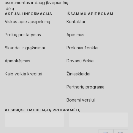
asortimentas ir daug įkvepiančių
idėjų
AKTUALI INFORMACIJA
IŠSAMIAU APIE BONAMI
Viskas apie apsipirkimą
Kontaktai
Prekių pristatymas
Apie mus
Skundai ir grąžinimai
Prekiniai ženklai
Apmokėjimas
Dovanų čekiai
Kaip veikia kreditai
Žiniasklaidai
Partnerių programa
Bonami verslui
ATSISIŲSTI MOBILIĄJĄ PROGRAMĖLĘ