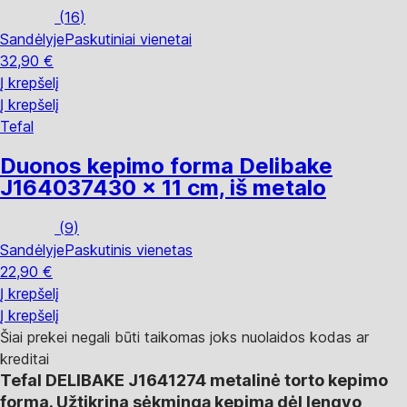
(
16
)
Sandėlyje
Paskutiniai vienetai
32,90 €
Į krepšelį
Į krepšelį
Tefal
Duonos kepimo forma Delibake
J1640374
30 x 11 cm, iš metalo
(
9
)
Sandėlyje
Paskutinis vienetas
22,90 €
Į krepšelį
Į krepšelį
Šiai prekei negali būti taikomas joks nuolaidos kodas ar
kreditai
Tefal DELIBAKE J1641274 metalinė torto kepimo
forma. Užtikrina sėkmingą kepimą dėl lengvo