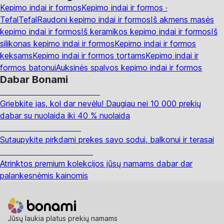
Kepimo indai ir formos
Kepimo indai ir formos ·
Tefal
Tefal
Raudoni kepimo indai ir formos
Iš akmens masės
kepimo indai ir formos
Iš keramikos kepimo indai ir formos
Iš
silikonas kepimo indai ir formos
Kepimo indai ir formos
keksams
Kepimo indai ir formos tortams
Kepimo indai ir
formos batonui
Auksinės spalvos kepimo indai ir formos
Dabar Bonami
Summer Sale iki -40 %
Griebkite jas, kol dar nevėlu! Daugiau nei 10 000 prekių
dabar su nuolaida iki 40 % nuolaida
Sodas su nuolaida
Sutaupykite pirkdami prekes savo sodui, balkonui ir terasai
Premium su nuolaida
Atrinktos premium kolekcijos jūsų namams dabar dar
palankesnėmis kainomis
Jūsų laukia platus prekių namams