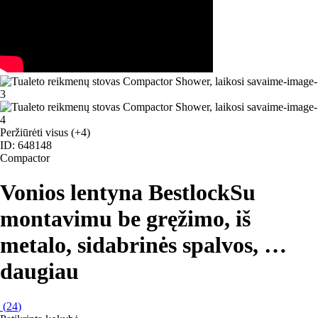
Peržiūrėti visus
(+4)
ID: 648148
Compactor
Vonios lentyna Bestlock
Su
montavimu be gręžimo, iš
metalo, sidabrinės spalvos
, …
daugiau
(
24
)