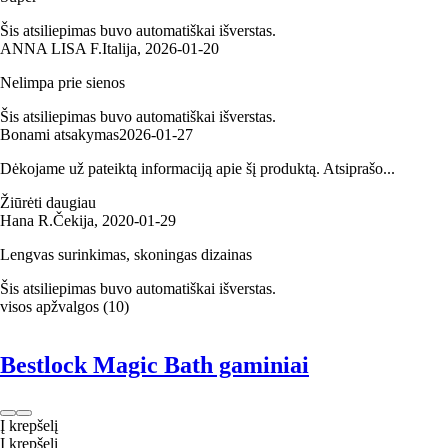
Šis atsiliepimas buvo automatiškai išverstas.
ANNA LISA F.
Italija
,
2026‑01‑20
Nelimpa prie sienos
Šis atsiliepimas buvo automatiškai išverstas.
Bonami atsakymas
2026‑01‑27
Dėkojame už pateiktą informaciją apie šį produktą. Atsiprašo...
Žiūrėti daugiau
Hana R.
Čekija
,
2020‑01‑29
Lengvas surinkimas, skoningas dizainas
Šis atsiliepimas buvo automatiškai išverstas.
visos apžvalgos
(
10
)
Bestlock Magic Bath gaminiai
Į krepšelį
Į krepšelį