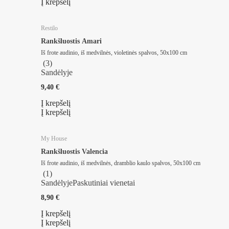
Į krepšelį
Restilo
Rankšluostis Amari
Iš frote audinio, iš medvilnės, violetinės spalvos, 50x100 cm
(
3
)
Sandėlyje
9,40 €
Į krepšelį
Į krepšelį
My House
Rankšluostis Valencia
Iš frote audinio, iš medvilnės, dramblio kaulo spalvos, 50x100 cm
(
1
)
Sandėlyje
Paskutiniai vienetai
8,90 €
Į krepšelį
Į krepšelį