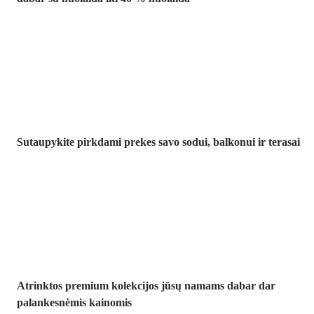
Sodas su
nuolaida
Sutaupykite pirkdami prekes savo sodui, balkonui ir terasai
Premium su
nuolaida
Atrinktos premium kolekcijos jūsų namams dabar dar
palankesnėmis kainomis