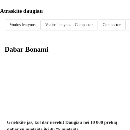
Atraskite daugiau
Vonios lentynos
Vonios lentynos · Compactor
Compactor
Dabar Bonami
Summer Sale
iki -40 %
Griebkite jas, kol dar nevėlu! Daugiau nei 10 000 prekių
dabar su nuolaida iki 40 % nuolaida