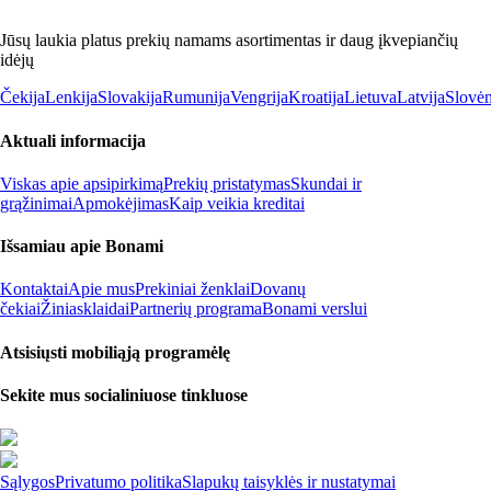
Jūsų laukia platus prekių namams asortimentas ir daug įkvepiančių
idėjų
Čekija
Lenkija
Slovakija
Rumunija
Vengrija
Kroatija
Lietuva
Latvija
Slovėn
Aktuali informacija
Viskas apie apsipirkimą
Prekių pristatymas
Skundai ir
grąžinimai
Apmokėjimas
Kaip veikia kreditai
Išsamiau apie Bonami
Kontaktai
Apie mus
Prekiniai ženklai
Dovanų
čekiai
Žiniasklaidai
Partnerių programa
Bonami verslui
Atsisiųsti mobiliąją programėlę
Sekite mus socialiniuose tinkluose
Sąlygos
Privatumo politika
Slapukų taisyklės ir nustatymai