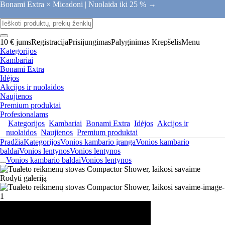
Bonami Extra × Micadoni |
Nuolaida iki 25 % →
10 € jums
Registracija
Prisijungimas
Palyginimas
Krepšelis
Menu
Kategorijos
Kambariai
Bonami Extra
Idėjos
Akcijos ir nuolaidos
Naujienos
Premium produktai
Profesionalams
Kategorijos
Kambariai
Bonami Extra
Idėjos
Akcijos ir
nuolaidos
Naujienos
Premium produktai
Pradžia
Kategorijos
Vonios kambario įranga
Vonios kambario
baldai
Vonios lentynos
Vonios lentynos
...
Vonios kambario baldai
Vonios lentynos
Rodyti galeriją