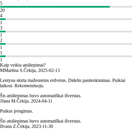
5
20
4
1
3
1
2
1
1
1
Kaip veikia atsiliepimai?
M
Martina S.
Čekija
,
2025‑02‑13
Lentyna skirta mažesnėms erdvėms. Didelis pasitenkinimas. Puikiai
laikosi. Rekomenduoju.
Šis atsiliepimas buvo automatiškai išverstas.
J
Jana M.
Čekija
,
2024‑04‑11
Puikus įrengimas.
Šis atsiliepimas buvo automatiškai išverstas.
I
Ivana Z.
Čekija
,
2023‑11‑30