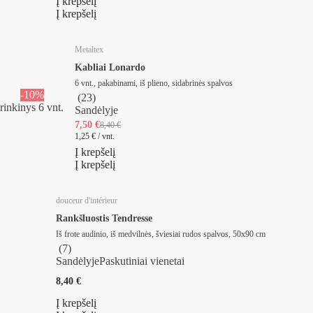
Į krepšelį
Į krepšelį
Metaltex
Kabliai Lonardo
6 vnt., pakabinami, iš plieno, sidabrinės spalvos
-10%
(
23
)
rinkinys 6 vnt.
Sandėlyje
7,50 €
8,40 €
1,25 € / vnt.
Į krepšelį
Į krepšelį
douceur d'intérieur
Rankšluostis Tendresse
Iš frote audinio, iš medvilnės, šviesiai rudos spalvos, 50x90 cm
(
7
)
Sandėlyje
Paskutiniai vienetai
8,40 €
Į krepšelį