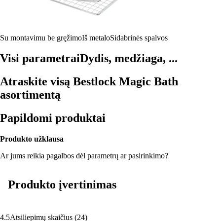
Su montavimu be gręžimo
Iš metalo
Sidabrinės spalvos
Visi parametrai
Dydis, medžiaga, ...
Atraskite visą Bestlock Magic Bath
asortimentą
Papildomi produktai
Produkto užklausa
Ar jums reikia pagalbos dėl parametrų ar pasirinkimo?
Produkto įvertinimas
4.5
Atsiliepimų skaičius
(
24
)