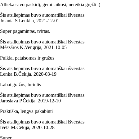
Atlieka savo paskirtį, gerai laikosi, nereikia gręžti :)
Šis atsiliepimas buvo automatiškai išverstas.
Jolanta S.
Lenkija
,
2021‑12‑01
Super pagamintas, tvirtas.
Šis atsiliepimas buvo automatiškai išverstas.
Mészáros K.
Vengrija
,
2021‑10‑05
Puikiai pataisomas ir gražus
Šis atsiliepimas buvo automatiškai išverstas.
Lenka B.
Čekija
,
2020‑03‑19
Labai gražus, turintis
Šis atsiliepimas buvo automatiškai išverstas.
Jaroslava P.
Čekija
,
2019‑12‑10
Praktiška, lengva pakabinti
Šis atsiliepimas buvo automatiškai išverstas.
Iveta M.
Čekija
,
2020‑10‑28
Super