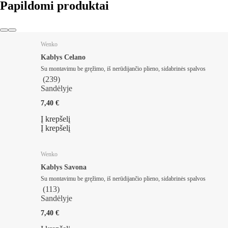
Papildomi produktai
Wenko
Kablys Celano
Su montavimu be gręžimo, iš nerūdijančio plieno, sidabrinės spalvos
(
239
)
Sandėlyje
7,40 €
Į krepšelį
Į krepšelį
Wenko
Kablys Savona
Su montavimu be gręžimo, iš nerūdijančio plieno, sidabrinės spalvos
(
113
)
Sandėlyje
7,40 €