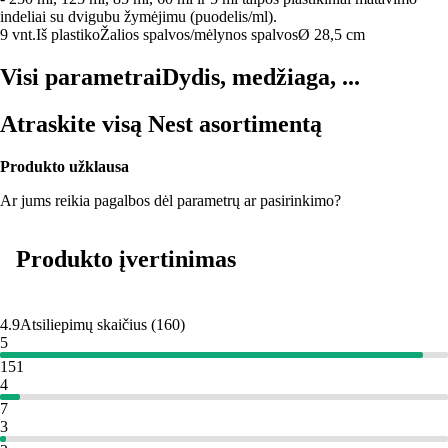
indeliai su dvigubu žymėjimu (puodelis/ml).
9 vnt.
Iš plastiko
Žalios spalvos/mėlynos spalvos
Ø 28,5 cm
Visi parametrai
Dydis, medžiaga, ...
Atraskite visą Nest asortimentą
Produkto užklausa
Ar jums reikia pagalbos dėl parametrų ar pasirinkimo?
Produkto įvertinimas
4.9
Atsiliepimų skaičius
(
160
)
5
151
4
7
3