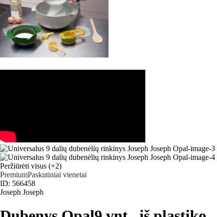
Peržiūrėti visus
(+2)
Premium
Paskutiniai vienetai
ID: 566458
Joseph Joseph
Dubenys Opal
9 vnt., iš plastiko,