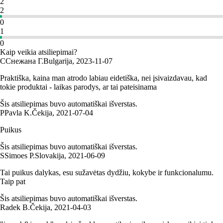
2
2
0
1
0
Kaip veikia atsiliepimai?
С
Снежана Г.
Bulgarija
,
2023‑11‑07
Praktiška, kaina man atrodo labiau eidetiška, nei įsivaizdavau, kad
tokie produktai - laikas parodys, ar tai pateisinama
Šis atsiliepimas buvo automatiškai išverstas.
P
Pavla K.
Čekija
,
2021‑07‑04
Puikus
Šis atsiliepimas buvo automatiškai išverstas.
S
Simoes P.
Slovakija
,
2021‑06‑09
Tai puikus dalykas, esu sužavėtas dydžiu, kokybe ir funkcionalumu.
Taip pat
Šis atsiliepimas buvo automatiškai išverstas.
Radek B.
Čekija
,
2021‑04‑03