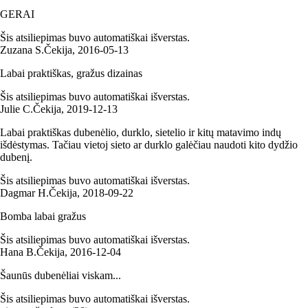
GERAI
Šis atsiliepimas buvo automatiškai išverstas.
Zuzana S.
Čekija
,
2016‑05‑13
Labai praktiškas, gražus dizainas
Šis atsiliepimas buvo automatiškai išverstas.
Julie C.
Čekija
,
2019‑12‑13
Labai praktiškas dubenėlio, durklo, sietelio ir kitų matavimo indų
išdėstymas. Tačiau vietoj sieto ar durklo galėčiau naudoti kito dydžio
dubenį.
Šis atsiliepimas buvo automatiškai išverstas.
Dagmar H.
Čekija
,
2018‑09‑22
Bomba labai gražus
Šis atsiliepimas buvo automatiškai išverstas.
Hana B.
Čekija
,
2016‑12‑04
Šaunūs dubenėliai viskam...
Šis atsiliepimas buvo automatiškai išverstas.