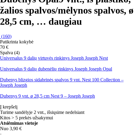
žalios spalvos/mėlynos spalvos, ø
28,5 cm
, …
daugiau
(
160
)
Patikrinta kokybė
70 €
Spalva (4)
Universalus 9 dalių virtuvės rinkinys Joseph Joseph Nest
Universalus 9 dalių dubenėlių rinkinys Joseph Joseph Opal
Dubenys blizgios sidabrinės spalvos 9 vnt. Nest 100 Collection –
Joseph Joseph
Dubenys 9 vnt. ø 28,5 cm Nest 9 – Joseph Joseph
Į krepšelį
Turime sandėlyje 2 vnt., išsiųsime nedelsiant
Kitos > 5 prekės užsakymui
Atsiėmimas vietoje
Nuo 3,90 €
·