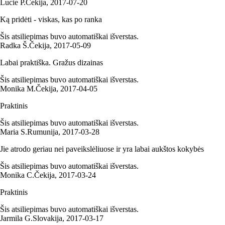
Lucie P.
Čekija
,
2017‑07‑20
Ką pridėti - viskas, kas po ranka
Šis atsiliepimas buvo automatiškai išverstas.
Radka Š.
Čekija
,
2017‑05‑09
Labai praktiška. Gražus dizainas
Šis atsiliepimas buvo automatiškai išverstas.
Monika M.
Čekija
,
2017‑04‑05
Praktinis
Šis atsiliepimas buvo automatiškai išverstas.
Maria S.
Rumunija
,
2017‑03‑28
Jie atrodo geriau nei paveikslėliuose ir yra labai aukštos kokybės
Šis atsiliepimas buvo automatiškai išverstas.
Monika C.
Čekija
,
2017‑03‑24
Praktinis
Šis atsiliepimas buvo automatiškai išverstas.
Jarmila G.
Slovakija
,
2017‑03‑17