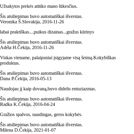
Užsakytos prekės atitiko mano lūkesčius.
Šis atsiliepimas buvo automatiškai išverstas.
Veronika Š.
Slovakija
,
2016‑11‑26
labai praktiškas....puikus dizainas...gražus kūrinys
Šis atsiliepimas buvo automatiškai išverstas.
Adéla H.
Čekija
,
2016‑11‑26
Viskas viename, palaipsniui įsigyjame visą šeimą.Kokybiškas
produktas.
Šis atsiliepimas buvo automatiškai išverstas.
Dana P.
Čekija
,
2016‑05‑13
Naudojau jį kaip dovaną,buvo didelis entuziazmas.
Šis atsiliepimas buvo automatiškai išverstas.
Radka K.
Čekija
,
2016‑04‑24
Gražios spalvos, naudingas, geros kokybės.
Šis atsiliepimas buvo automatiškai išverstas.
Milena D.
Čekija
,
2021‑01‑07