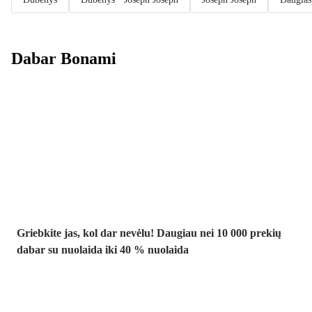
Dabar Bonami
Summer Sale
iki -40 %
Griebkite jas, kol dar nevėlu! Daugiau nei 10 000 prekių
dabar su nuolaida iki 40 % nuolaida
Sodas su
nuolaida