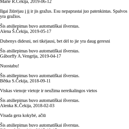
Marie Ř.
Čekija
,
2019‑06‑12
Ilgai žiūrėjau į jį ir jis gražus. Esu nepaprastai juo patenkintas. Spalvos
yra gražios.
Šis atsiliepimas buvo automatiškai išverstas.
Alena Š.
Čekija
,
2019‑05‑17
Dubenys didesni, nei tikėjausi, bet dėl to jie yra daug geresni
Šis atsiliepimas buvo automatiškai išverstas.
Gáborffy A.
Vengrija
,
2019‑04‑17
Nuostabu!
Šis atsiliepimas buvo automatiškai išverstas.
Bětka S.
Čekija
,
2018‑09‑11
Viskas vienoje vietoje ir neužima nereikalingos vietos
Šis atsiliepimas buvo automatiškai išverstas.
Alenka K.
Čekija
,
2018‑02‑03
Visada gera kokybė, ačiū
Šis atsiliepimas buvo automatiškai išverstas.