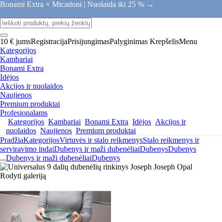
Bonami Extra × Micadoni |
Nuolaida iki 25 % →
10 € jums
Registracija
Prisijungimas
Palyginimas
Krepšelis
Menu
Kategorijos
Kambariai
Bonami Extra
Idėjos
Akcijos ir nuolaidos
Naujienos
Premium produktai
Profesionalams
Kategorijos
Kambariai
Bonami Extra
Idėjos
Akcijos ir
nuolaidos
Naujienos
Premium produktai
Pradžia
Kategorijos
Virtuvės ir stalo reikmenys
Stalo reikmenys ir
serviravimo indai
Dubenys ir maži dubenėliai
Dubenys
Dubenys
...
Dubenys ir maži dubenėliai
Dubenys
Rodyti galeriją