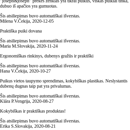
"joseph&joseph" prekės ženklas yra tikrai puikus, viskas puikiai tinka,
dubuo iš apačios yra gumuotas.
Šis atsiliepimas buvo automatiškai išverstas.
Milena V.
Čekija
,
2020‑12‑05
Praktiška puiki dovana
Šis atsiliepimas buvo automatiškai išverstas.
Maria M.
Slovakija
,
2020‑11‑24
Ergonomiškas rinkinys, dubenys gražūs ir praktiški
Šis atsiliepimas buvo automatiškai išverstas.
Hana V.
Čekija
,
2020‑10‑27
Puikus vietos taupymo sprendimas, kokybiškas plastikas. Neslystantis
dubenų dugnas taip pat yra privalumas.
Šis atsiliepimas buvo automatiškai išverstas.
Klára P.
Vengrija
,
2020‑08‑27
Kokybiškas ir praktiškas produktas!
Šis atsiliepimas buvo automatiškai išverstas.
Erika S.
Slovakija
,
2020‑08‑21