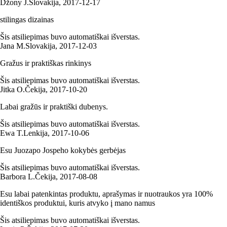
Džony J.
Slovakija
,
2017‑12‑17
stilingas dizainas
Šis atsiliepimas buvo automatiškai išverstas.
Jana M.
Slovakija
,
2017‑12‑03
Gražus ir praktiškas rinkinys
Šis atsiliepimas buvo automatiškai išverstas.
Jitka O.
Čekija
,
2017‑10‑20
Labai gražūs ir praktiški dubenys.
Šis atsiliepimas buvo automatiškai išverstas.
Ewa T.
Lenkija
,
2017‑10‑06
Esu Juozapo Jospeho kokybės gerbėjas
Šis atsiliepimas buvo automatiškai išverstas.
Barbora L.
Čekija
,
2017‑08‑08
Esu labai patenkintas produktu, aprašymas ir nuotraukos yra 100%
identiškos produktui, kuris atvyko į mano namus
Šis atsiliepimas buvo automatiškai išverstas.