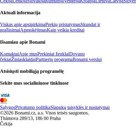
Čekija
Lenkija
Slovakija
Rumunija
Vengrija
Kroatija
Lietuva
Latvija
Slovėn
Aktuali informacija
Viskas apie apsipirkimą
Prekių pristatymas
Skundai ir
grąžinimai
Apmokėjimas
Kaip veikia kreditai
Išsamiau apie Bonami
Kontaktai
Apie mus
Prekiniai ženklai
Dovanų
čekiai
Žiniasklaidai
Partnerių programa
Bonami verslui
Atsisiųsti mobiliąją programėlę
Sekite mus socialiniuose tinkluose
Sąlygos
Privatumo politika
Slapukų taisyklės ir nustatymai
©2026 Bonami.cz, a.s. Visos teisės saugomos.
Thámova 289/13, 186 00 Praha
Čekija