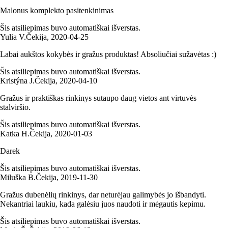
Malonus komplekto pasitenkinimas
Šis atsiliepimas buvo automatiškai išverstas.
Yulia V.
Čekija
,
2020‑04‑25
Labai aukštos kokybės ir gražus produktas! Absoliučiai sužavėtas :)
Šis atsiliepimas buvo automatiškai išverstas.
Kristýna J.
Čekija
,
2020‑04‑10
Gražus ir praktiškas rinkinys sutaupo daug vietos ant virtuvės
stalviršio.
Šis atsiliepimas buvo automatiškai išverstas.
Katka H.
Čekija
,
2020‑01‑03
Darek
Šis atsiliepimas buvo automatiškai išverstas.
Miluška B.
Čekija
,
2019‑11‑30
Gražus dubenėlių rinkinys, dar neturėjau galimybės jo išbandyti.
Nekantriai laukiu, kada galėsiu juos naudoti ir mėgautis kepimu.
Šis atsiliepimas buvo automatiškai išverstas.