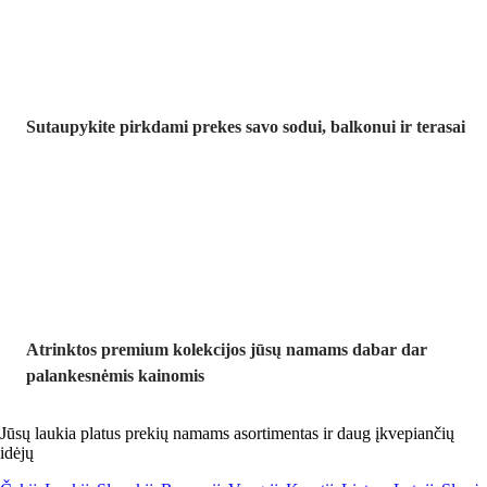
Sutaupykite pirkdami prekes savo sodui, balkonui ir terasai
Premium su
nuolaida
Atrinktos premium kolekcijos jūsų namams dabar dar
palankesnėmis kainomis
Jūsų laukia platus prekių namams asortimentas ir daug įkvepiančių
idėjų