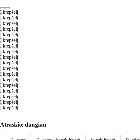
Į krepšelį
Į krepšelį
Į krepšelį
Į krepšelį
Į krepšelį
Į krepšelį
Į krepšelį
Į krepšelį
Į krepšelį
Į krepšelį
Į krepšelį
Į krepšelį
Į krepšelį
Į krepšelį
Į krepšelį
Į krepšelį
Į krepšelį
Į krepšelį
Atraskite daugiau
Dubenys
Dubenys · Joseph Joseph
Joseph Joseph
Daugias