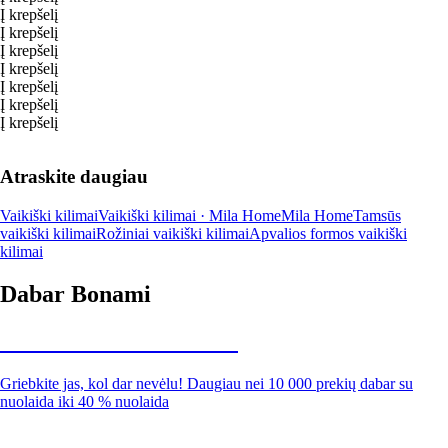
Į krepšelį
Į krepšelį
Į krepšelį
Į krepšelį
Į krepšelį
Į krepšelį
Į krepšelį
Atraskite daugiau
Vaikiški kilimai
Vaikiški kilimai · Mila Home
Mila Home
Tamsūs
vaikiški kilimai
Rožiniai vaikiški kilimai
Apvalios formos vaikiški
kilimai
Dabar Bonami
Summer Sale iki -40 %
Griebkite jas, kol dar nevėlu! Daugiau nei 10 000 prekių dabar su
nuolaida iki 40 % nuolaida
Sodas su nuolaida