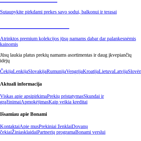
Sutaupykite pirkdami prekes savo sodui, balkonui ir terasai
Premium su nuolaida
Atrinktos premium kolekcijos jūsų namams dabar dar palankesnėmis
kainomis
Jūsų laukia platus prekių namams asortimentas ir daug įkvepiančių
idėjų
Čekija
Lenkija
Slovakija
Rumunija
Vengrija
Kroatija
Lietuva
Latvija
Slovėn
Aktuali informacija
Viskas apie apsipirkimą
Prekių pristatymas
Skundai ir
grąžinimai
Apmokėjimas
Kaip veikia kreditai
Išsamiau apie Bonami
Kontaktai
Apie mus
Prekiniai ženklai
Dovanų
čekiai
Žiniasklaidai
Partnerių programa
Bonami verslui