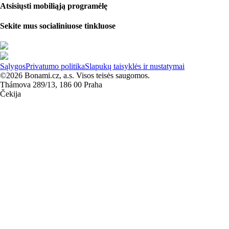
Atsisiųsti mobiliąją programėlę
Sekite mus socialiniuose tinkluose
Sąlygos
Privatumo politika
Slapukų taisyklės ir nustatymai
©2026 Bonami.cz, a.s. Visos teisės saugomos.
Thámova 289/13, 186 00 Praha
Čekija