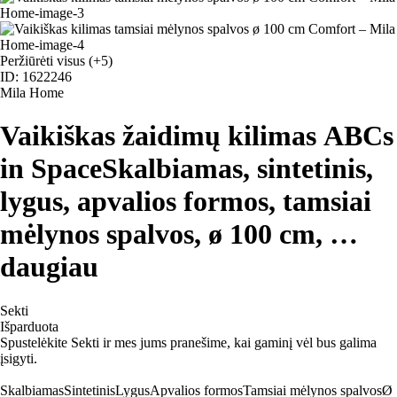
Peržiūrėti visus
(+5)
ID: 1622246
Mila Home
Vaikiškas žaidimų kilimas ABCs
in Space
Skalbiamas, sintetinis,
lygus, apvalios formos, tamsiai
mėlynos spalvos, ø 100 cm
, …
daugiau
Sekti
Išparduota
Spustelėkite Sekti ir mes jums pranešime, kai gaminį vėl bus galima
įsigyti.
Skalbiamas
Sintetinis
Lygus
Apvalios formos
Tamsiai mėlynos spalvos
Ø