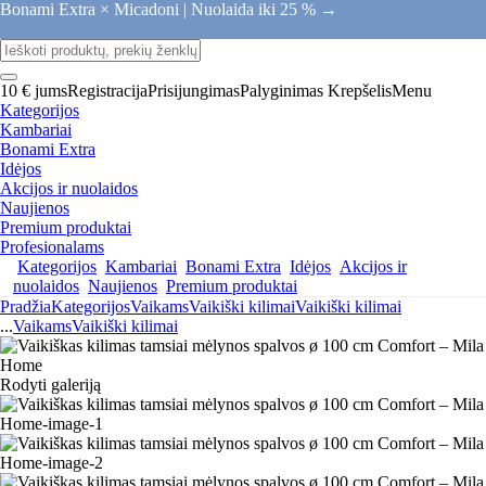
Bonami Extra × Micadoni |
Nuolaida iki 25 % →
10 € jums
Registracija
Prisijungimas
Palyginimas
Krepšelis
Menu
Kategorijos
Kambariai
Bonami Extra
Idėjos
Akcijos ir nuolaidos
Naujienos
Premium produktai
Profesionalams
Kategorijos
Kambariai
Bonami Extra
Idėjos
Akcijos ir
nuolaidos
Naujienos
Premium produktai
Pradžia
Kategorijos
Vaikams
Vaikiški kilimai
Vaikiški kilimai
...
Vaikams
Vaikiški kilimai
Rodyti galeriją