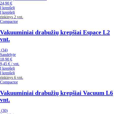
24,90 €
Į krepšelį
Į krepšelį
rinkinys 2 vnt.
Compactor
Vakuuminiai drabužių krepšiai Espace L
2
vnt.
(
34
)
Sandėlyje
18,90 €
9,45 € / vnt.
Į krepšelį
Į krepšelį
rinkinys 6 vnt.
Compactor
Vakuuminiai drabužių krepšiai Vacuum L
6
vnt.
(
30
)