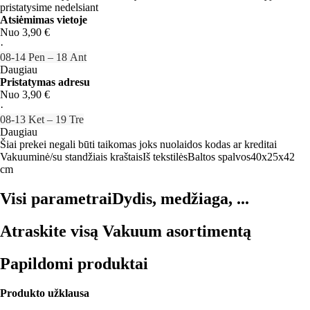
pristatysime nedelsiant
Atsiėmimas vietoje
Nuo 3,90 €
·
08‑14 Pen – 18 Ant
Daugiau
Pristatymas adresu
Nuo 3,90 €
·
08‑13 Ket – 19 Tre
Daugiau
Šiai prekei negali būti taikomas joks nuolaidos kodas ar kreditai
Vakuuminė/su standžiais kraštais
Iš tekstilės
Baltos spalvos
40x25x42
cm
Visi parametrai
Dydis, medžiaga, ...
Atraskite visą Vakuum asortimentą
Papildomi produktai
Produkto užklausa