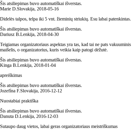
Šis atsiliepimas buvo automatiškai išverstas.
Marie D.
Slovakija
,
2018‑05‑16
Didelės talpos, telpa iki 5 vnt. žieminių striukių. Esu labai patenkintas.
Šis atsiliepimas buvo automatiškai išverstas.
Dariusz B.
Lenkija
,
2018‑04‑30
Teigiamas organizatoriaus aspektas yra tas, kad tai ne pats vakuuminis
maišelis, o organizatorius, kuris veikia kaip patogi dėžutė.
Šis atsiliepimas buvo automatiškai išverstas.
Kinga B.
Lenkija
,
2018‑01‑04
apreiškimas
Šis atsiliepimas buvo automatiškai išverstas.
Jozefína F.
Slovakija
,
2016‑12‑12
Nuostabiai praktiška
Šis atsiliepimas buvo automatiškai išverstas.
Danuta D.
Lenkija
,
2016‑12‑03
Sutaupo daug vietos, labai geras organizatoriaus meistriškumas