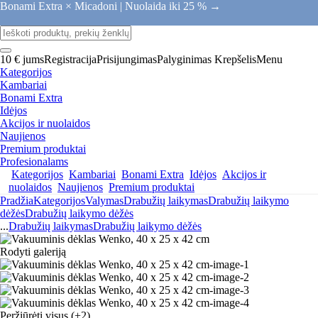
Bonami Extra × Micadoni |
Nuolaida iki 25 % →
10 € jums
Registracija
Prisijungimas
Palyginimas
Krepšelis
Menu
Kategorijos
Kambariai
Bonami Extra
Idėjos
Akcijos ir nuolaidos
Naujienos
Premium produktai
Profesionalams
Kategorijos
Kambariai
Bonami Extra
Idėjos
Akcijos ir
nuolaidos
Naujienos
Premium produktai
Pradžia
Kategorijos
Valymas
Drabužių laikymas
Drabužių laikymo
dėžės
Drabužių laikymo dėžės
...
Drabužių laikymas
Drabužių laikymo dėžės
Rodyti galeriją
Peržiūrėti visus
(+2)