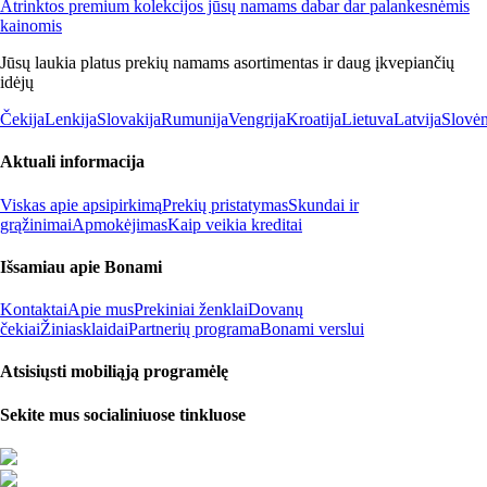
Atrinktos premium kolekcijos jūsų namams dabar dar palankesnėmis
kainomis
Jūsų laukia platus prekių namams asortimentas ir daug įkvepiančių
idėjų
Čekija
Lenkija
Slovakija
Rumunija
Vengrija
Kroatija
Lietuva
Latvija
Slovėn
Aktuali informacija
Viskas apie apsipirkimą
Prekių pristatymas
Skundai ir
grąžinimai
Apmokėjimas
Kaip veikia kreditai
Išsamiau apie Bonami
Kontaktai
Apie mus
Prekiniai ženklai
Dovanų
čekiai
Žiniasklaidai
Partnerių programa
Bonami verslui
Atsisiųsti mobiliąją programėlę
Sekite mus socialiniuose tinkluose