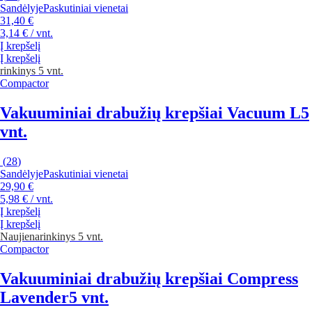
Sandėlyje
Paskutiniai vienetai
31,40 €
3,14 € / vnt.
Į krepšelį
Į krepšelį
rinkinys 5 vnt.
Compactor
Vakuuminiai drabužių krepšiai Vacuum L
5
vnt.
(
28
)
Sandėlyje
Paskutiniai vienetai
29,90 €
5,98 € / vnt.
Į krepšelį
Į krepšelį
Naujiena
rinkinys 5 vnt.
Compactor
Vakuuminiai drabužių krepšiai Compress
Lavender
5 vnt.