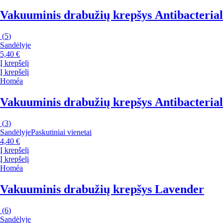
Vakuuminis drabužių krepšys Antibacterial
(
5
)
Sandėlyje
5,40 €
Į krepšelį
Į krepšelį
Homéa
Vakuuminis drabužių krepšys Antibacterial
(
3
)
Sandėlyje
Paskutiniai vienetai
4,40 €
Į krepšelį
Į krepšelį
Homéa
Vakuuminis drabužių krepšys Lavender
(
6
)
Sandėlyje