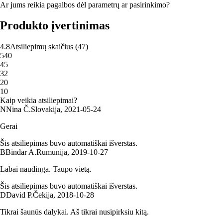
Ar jums reikia pagalbos dėl parametrų ar pasirinkimo?
Produkto įvertinimas
4.8
Atsiliepimų skaičius
(
47
)
5
40
4
5
3
2
2
0
1
0
Kaip veikia atsiliepimai?
N
Nina Č.
Slovakija
,
2021‑05‑24
Gerai
Šis atsiliepimas buvo automatiškai išverstas.
B
Bindar A.
Rumunija
,
2019‑10‑27
Labai naudinga. Taupo vietą.
Šis atsiliepimas buvo automatiškai išverstas.
D
David P.
Čekija
,
2018‑10‑28
Tikrai šaunūs dalykai. Aš tikrai nusipirksiu kitą.