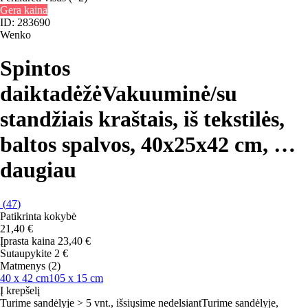
Gera kaina
ID: 283690
Wenko
Spintos
daiktadėžė
Vakuuminė/su
standžiais kraštais, iš tekstilės,
baltos spalvos, 40x25x42 cm
, …
daugiau
(
47
)
Patikrinta kokybė
21,40 €
Įprasta kaina 23,40 €
Sutaupykite 2 €
Matmenys (2)
40 x 42 cm
105 x 15 cm
Į krepšelį
Turime sandėlyje > 5 vnt., išsiųsime nedelsiant
Turime sandėlyje,