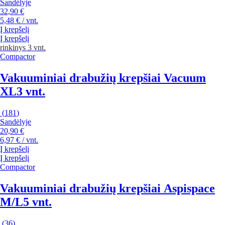
Sandėlyje
32,90 €
5,48 € / vnt.
Į krepšelį
Į krepšelį
rinkinys 3 vnt.
Compactor
Vakuuminiai drabužių krepšiai Vacuum
XL
3 vnt.
(
181
)
Sandėlyje
20,90 €
6,97 € / vnt.
Į krepšelį
Į krepšelį
Compactor
Vakuuminiai drabužių krepšiai Aspispace
M/L
5 vnt.
(
36
)