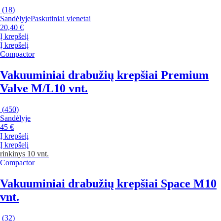
(
18
)
Sandėlyje
Paskutiniai vienetai
20,40 €
Į krepšelį
Į krepšelį
Compactor
Vakuuminiai drabužių krepšiai Premium
Valve M/L
10 vnt.
(
450
)
Sandėlyje
45 €
Į krepšelį
Į krepšelį
rinkinys 10 vnt.
Compactor
Vakuuminiai drabužių krepšiai Space M
10
vnt.
(
32
)