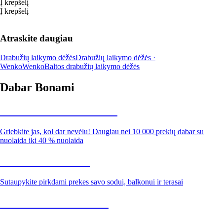
Į krepšelį
Į krepšelį
Atraskite daugiau
Drabužių laikymo dėžės
Drabužių laikymo dėžės ·
Wenko
Wenko
Baltos drabužių laikymo dėžės
Dabar Bonami
Summer Sale iki -40 %
Griebkite jas, kol dar nevėlu! Daugiau nei 10 000 prekių dabar su
nuolaida iki 40 % nuolaida
Sodas su nuolaida
Sutaupykite pirkdami prekes savo sodui, balkonui ir terasai
Premium su nuolaida