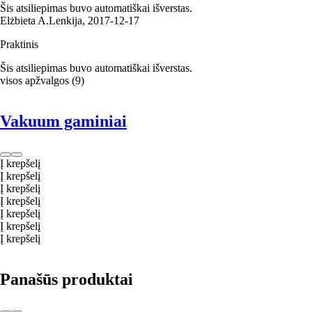
Šis atsiliepimas buvo automatiškai išverstas.
Elżbieta A.
Lenkija
,
2017‑12‑17
Praktinis
Šis atsiliepimas buvo automatiškai išverstas.
visos apžvalgos
(
9
)
Vakuum gaminiai
Į krepšelį
Į krepšelį
Į krepšelį
Į krepšelį
Į krepšelį
Į krepšelį
Į krepšelį
Panašūs produktai