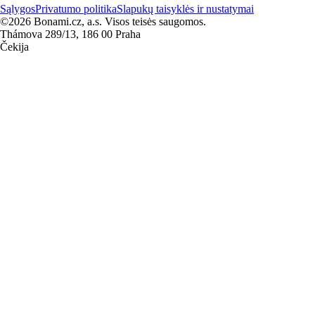
Sąlygos
Privatumo politika
Slapukų taisyklės ir nustatymai
©2026 Bonami.cz, a.s. Visos teisės saugomos.
Thámova 289/13, 186 00 Praha
Čekija