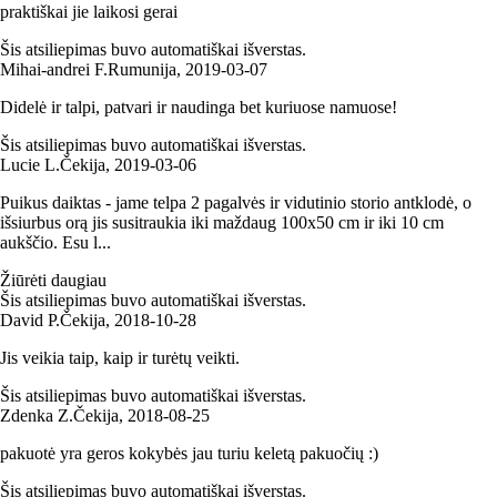
praktiškai jie laikosi gerai
Šis atsiliepimas buvo automatiškai išverstas.
Mihai-andrei F.
Rumunija
,
2019‑03‑07
Didelė ir talpi, patvari ir naudinga bet kuriuose namuose!
Šis atsiliepimas buvo automatiškai išverstas.
Lucie L.
Čekija
,
2019‑03‑06
Puikus daiktas - jame telpa 2 pagalvės ir vidutinio storio antklodė, o
išsiurbus orą jis susitraukia iki maždaug 100x50 cm ir iki 10 cm
aukščio. Esu l...
Žiūrėti daugiau
Šis atsiliepimas buvo automatiškai išverstas.
David P.
Čekija
,
2018‑10‑28
Jis veikia taip, kaip ir turėtų veikti.
Šis atsiliepimas buvo automatiškai išverstas.
Zdenka Z.
Čekija
,
2018‑08‑25
pakuotė yra geros kokybės jau turiu keletą pakuočių :)
Šis atsiliepimas buvo automatiškai išverstas.