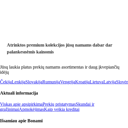
Premium su
nuolaida
Atrinktos premium kolekcijos jūsų namams dabar dar
palankesnėmis kainomis
Jūsų laukia platus prekių namams asortimentas ir daug įkvepiančių
idėjų
Čekija
Lenkija
Slovakija
Rumunija
Vengrija
Kroatija
Lietuva
Latvija
Slovėn
Aktuali informacija
Viskas apie apsipirkimą
Prekių pristatymas
Skundai ir
grąžinimai
Apmokėjimas
Kaip veikia kreditai
Išsamiau apie Bonami