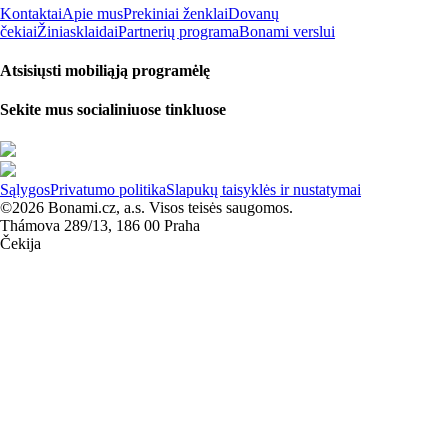
Kontaktai
Apie mus
Prekiniai ženklai
Dovanų
čekiai
Žiniasklaidai
Partnerių programa
Bonami verslui
Atsisiųsti mobiliąją programėlę
Sekite mus socialiniuose tinkluose
Sąlygos
Privatumo politika
Slapukų taisyklės ir nustatymai
©2026 Bonami.cz, a.s. Visos teisės saugomos.
Thámova 289/13, 186 00 Praha
Čekija