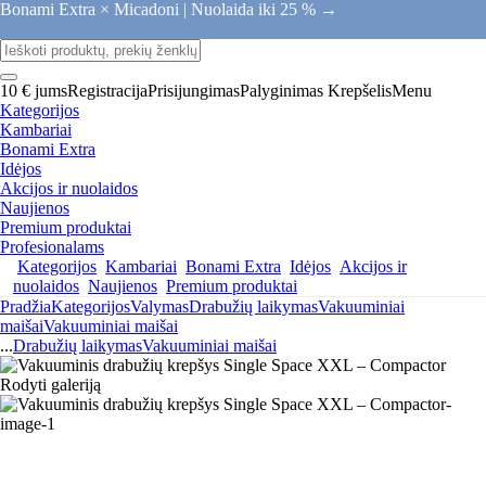
Bonami Extra × Micadoni |
Nuolaida iki 25 % →
10 € jums
Registracija
Prisijungimas
Palyginimas
Krepšelis
Menu
Kategorijos
Kambariai
Bonami Extra
Idėjos
Akcijos ir nuolaidos
Naujienos
Premium produktai
Profesionalams
Kategorijos
Kambariai
Bonami Extra
Idėjos
Akcijos ir
nuolaidos
Naujienos
Premium produktai
Pradžia
Kategorijos
Valymas
Drabužių laikymas
Vakuuminiai
maišai
Vakuuminiai maišai
...
Drabužių laikymas
Vakuuminiai maišai
Rodyti galeriją