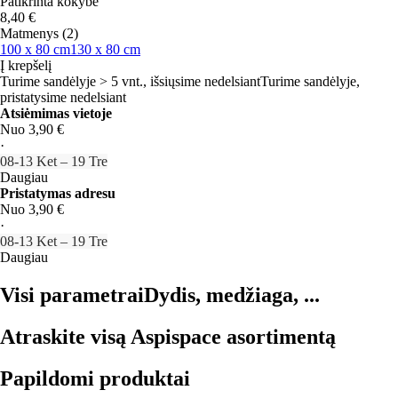
Patikrinta kokybė
8,40 €
Matmenys (2)
100 x 80 cm
130 x 80 cm
Į krepšelį
Turime sandėlyje > 5 vnt., išsiųsime nedelsiant
Turime sandėlyje,
pristatysime nedelsiant
Atsiėmimas vietoje
Nuo 3,90 €
·
08‑13 Ket – 19 Tre
Daugiau
Pristatymas adresu
Nuo 3,90 €
·
08‑13 Ket – 19 Tre
Daugiau
Visi parametrai
Dydis, medžiaga, ...
Atraskite visą Aspispace asortimentą
Papildomi produktai