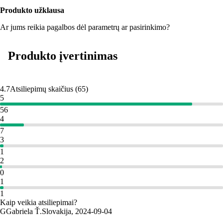
Produkto užklausa
Ar jums reikia pagalbos dėl parametrų ar pasirinkimo?
Produkto įvertinimas
4.7
Atsiliepimų skaičius
(
65
)
5
56
4
7
3
1
2
0
1
1
Kaip veikia atsiliepimai?
G
Gabriela Ť.
Slovakija
,
2024‑09‑04