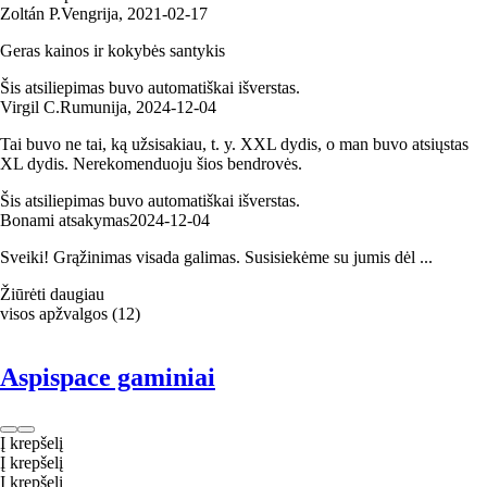
Zoltán P.
Vengrija
,
2021‑02‑17
Geras kainos ir kokybės santykis
Šis atsiliepimas buvo automatiškai išverstas.
Virgil C.
Rumunija
,
2024‑12‑04
Tai buvo ne tai, ką užsisakiau, t. y. XXL dydis, o man buvo atsiųstas
XL dydis. Nerekomenduoju šios bendrovės.
Šis atsiliepimas buvo automatiškai išverstas.
Bonami atsakymas
2024‑12‑04
Sveiki! Grąžinimas visada galimas. Susisiekėme su jumis dėl ...
Žiūrėti daugiau
visos apžvalgos
(
12
)
Aspispace gaminiai
Į krepšelį
Į krepšelį
Į krepšelį