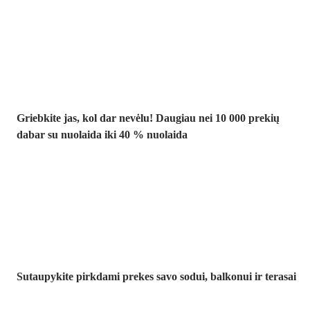
Summer Sale
iki -40 %
Griebkite jas, kol dar nevėlu! Daugiau nei 10 000 prekių
dabar su nuolaida iki 40 % nuolaida
Sodas su
nuolaida
Sutaupykite pirkdami prekes savo sodui, balkonui ir terasai